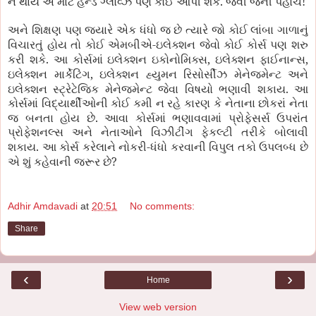
.
!
ન થાય એ માટે હેન્ડ ગ્લોવ્ઝ પણ કોઈ આપી શકે
જેવી જેની પહોંચ
અને શિક્ષણ પણ જયારે એક ધંધો જ છે ત્યારે જો કોઈ લાંબા ગાળાનું
-
વિચારતું હોય તો કોઈ એમબીએ
ઇલેક્શન જેવો કોઈ કોર્સ પણ શરુ
.
,
,
કરી શકે
આ કોર્સમાં ઇલેક્શન ઇકોનોમિક્સ
ઇલેક્શન ફાઈનાન્સ
,
ઇલેક્શન માર્કેટિંગ
ઇલેક્શન હ્યુમન રિસોર્સીઝ મેનેજમેન્ટ અને
.
ઇલેક્શન સ્ટ્રેટેજિક મેનેજમેન્ટ જેવા વિષયો ભણાવી શકાય
આ
કોર્સમાં વિદ્યાર્થીઓની કોઈ કમી ન રહે કારણ કે નેતાના છોકરાં નેતા
.
જ બનતા હોય છે
આવા કોર્સમાં ભણાવવામાં પ્રોફેસર્સ ઉપરાંત
પ્રોફેશનલ્સ અને નેતાઓને વિઝીટીંગ ફેકલ્ટી તરીકે બોલાવી
.
-
શકાય
આ કોર્સ કરેલાને નોકરી
ધંધો કરવાની વિપુલ તકો ઉપલબ્ધ છે
?
એ શું કહેવાની જરૂર છે
Adhir Amdavadi
at
20:51
No comments:
Share
‹
›
Home
View web version