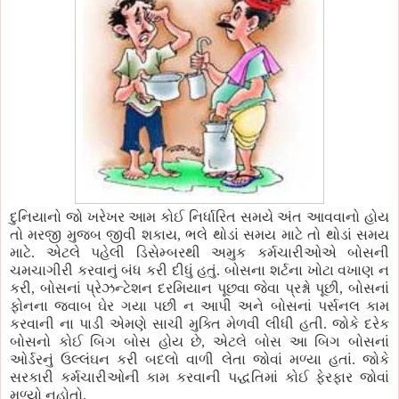
દુનિયાનો જો ખરેખર આમ કોઈ નિર્ધારિત સમયે અંત આવવાનો હોય
તો મરજી મુજબ જીવી શકાય, ભલે થોડાં સમય માટે તો થોડાં સમય
માટે. એટલે પહેલી ડિસેમ્બરથી અમુક કર્મચારીઓએ બોસની
ચમચાગીરી કરવાનું બંધ કરી દીધું હતું. બોસના શર્ટના ખોટા વખાણ ન
કરી, બોસનાં પ્રેઝન્ટેશન દરમિયાન પૂછવા જેવા પ્રશ્નો પૂછી, બોસનાં
ફોનના જવાબ ઘેર ગયા પછી ન આપી અને બોસનાં પર્સનલ કામ
કરવાની ના પાડી એમણે સાચી મુક્તિ મેળવી લીધી હતી. જોકે દરેક
બોસનો કોઈ બિગ બોસ હોય છે, એટલે બોસ આ બિગ બોસનાં
ઓર્ડરનું ઉલ્લંઘન કરી બદલો વાળી લેતા જોવાં મળ્યા હતાં. જોકે
સરકારી કર્મચારીઓની કામ કરવાની પદ્ધતિમાં કોઈ ફેરફાર જોવાં
મળ્યો નહોતો.