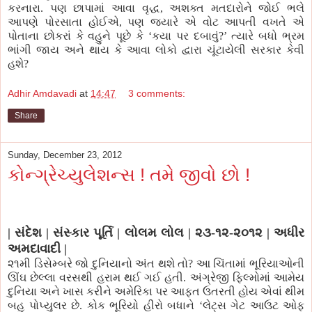
કરનારા. પણ છાપામાં આવા વૃદ્ધ, અશક્ત મતદારોને જોઈ ભલે
આપણે પોરસાતા હોઈએ, પણ જયારે એ વોટ આપતી વખતે એ
પોતાના છોકરાં કે વહુને પૂછે કે ‘કયા પર દબાવું?’ ત્યારે બધો ભ્રમ
ભાંગી જાય અને થાય કે આવા લોકો દ્વારા ચૂંટાયેલી સરકાર કેવી
હશે?
Adhir Amdavadi
at
14:47
3 comments:
Share
Sunday, December 23, 2012
કોન્ગ્રેચ્યુલેશન્સ ! તમે જીવો છો !
|
સંદેશ
|
સંસ્કાર પૂર્તિ
|
લોલમ લોલ
| ૨૩
-
૧૨
-૨૦૧૨
|
અધીર
અમદાવાદી
|
૨૧મી ડિસેમ્બરે જો દુનિયાનો અંત થશે તો? આ ચિંતામાં ભૂરિયાઓની
ઊંઘ છેલ્લા વરસથી હરામ થઈ ગઈ હતી. અંગ્રેજી ફિલ્મોમાં આમેય
દુનિયા અને ખાસ કરીને અમેરિકા પર આફત ઉતરતી હોય એવાં થીમ
બહુ પોપ્યુલર છે. કોક ભૂરિયો હીરો બધાને ‘લેટ્સ ગેટ આઉટ ઓફ