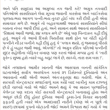
અને પતિ સમુદાય આ અમુલ્ય તક જતી કરે? અમુક તકવાદી
પતિઓએ સાસરિયાને લેવા મૂકવા જવાની કારસેવા અને બાઈકસેવા
પ્રલય-ભય આગળ પત્ની-ભય તુચ્છ હોઈ બંધ કરી દીધી હતી એવા
સમાચાર મળે છે. અમુકે તો બહારગામથી આવતાં સાસરિયાંને સીધાં
બસના નંબર આપી દીધાં હતાં, અને સામાન સાથે આવતાં સાસરિયાને
‘રિક્ષામાં આવી જજો, ૨૪ કલાક મળે છે’ એવું પણ બિન્દાસ્ત કહી દીધું
હતું. અમુકે તો આખો દિવસે પિયરીયા સાથે ફોન પર ચોંટી રહેતી
પત્નીને નીડર બનીને કહી દીધું હતું કે ‘કલાક થયો, તું જમવાનું પીરસે
છે કે હું બહાર જમી આવું, એકલો?’ તો અમુક રસિક પતિઓ પત્નીની
સુંદર સહેલીના બેફિકર વખાણ પણ કરતાં જોવાં મળ્યા હતાં કે ‘તારી
ફ્રેન્ડ સુષ્મા હસે ત્યારે બહુ ક્યુટ લાગે છે, સાચ્ચે
,
તારા સમ
બસ !’.
જોકે
તલાશનાં આમીર ખાનની જેમ આસપાસ બનતી સાંકેતિક
ઘટનાઓનું સર્વાંગ અવલોકન કરતાં
૨૧ ડિસેમ્બરે
દુનિયાનો અંત
આવવાનો નથી એની અમને અંતઃસ્ફૂરણા થઇ ગયેલી. જેમ કે
,
સરકારી કોન્ટ્રાક્ટર મલાઈવાળું કામ કર્યા બાદ બાકીનું કામ રઝળતું
છોડી ચાલ્યો ગયો એ જોઈ અમને થયું કે આ
માયન પ્રજાતિનું
કેલેન્ડર પણ કદાચ કોઈ સરકારી કોન્ટ્રાક્ટરે બનાવાયું હોય અને
અધૂરું છોડી દીધું હોય! દુનિયા આખી ડૂમ્સ-ડેનાં વિચાર માત્રથી
ફફડતી હતી ત્યારે એક અમદાવાદી નારીને (કોણ એ ન પૂછો તો
સારું!) છાપામાં કૂપનો ચોટાડતી જોઈ અમને વિશ્વાસ થઈ ગયો કે આ