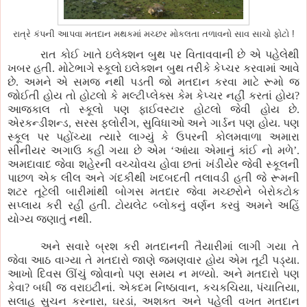
રાત્રે કંપની આપવા મતદાન મથકમાં મચ્છર મોકલતા તળાવનો સાવ સાચો ફોટો !
રાત કોઈ ખાતે ઇલેક્શન બુથ પર વિતાવવાની છે એ પહેલેથી
ખબર હતી. મોટેભાગે સ્કૂલો ઇલેક્શન બુથ તરીકે કેપ્ચર કરવામાં આવે
છે. અમને એ સમજ નથી પડતી જો મતદાન કરવા માટે રૂમો જ
જોઈતી હોય તો હોટલો કે મલ્ટીપ્લેક્સ કેમ કેપ્ચર નહીં કરતાં હોય?
આજકાલ તો સ્કૂલો પણ ફાઈવસ્ટાર હોટલો જેવી હોય છે.
એરકન્ડીશન્ડ, સરસ ફલોરીંગ, સુવિધાઓ અને ગાર્ડન પણ હોય. પણ
સ્કૂલ પર પહોંચ્યા ત્યારે લાગ્યું કે ઉપરની કોલમવાળા અમારા
સીનીયર અગાઉ કહી ગયા છે એમ ‘આંયા એમાનું કાંઈ નો મળે’.
અમદાવાદ જેવા શહેરની વચ્ચોવચ હોવા છતાં ખંડીયેર જેવી સ્કૂલની
પાછળ એક લીલ અને ગંદકીથી ખદબદતી તલાવડી હતી જે રૂમની
શટર તૂટેલી બારીમાંથી બોગસ મતદાર જેવા મચ્છરોને બેરોકટોક
સપ્લાય કરી રહી હતી. ટોયલેટ બ્લોકનું વર્ણન કરવું અમને અહિં
યોગ્ય જણાતું નથી.
અને સવારે બ્રશ કરી મતદાનની તૈયારીમાં લાગી ગયા તે
જેવા આઠ વાગ્યા તે મતદારો જાણે જમણવાર હોય એમ તૂટી પડ્યા.
આખો દિવસ ઊંચું જોવાનો પણ સમય ન મળ્યો. અને મતદારો પણ
કેવા? બધી જ વરાઇટીનાં. એકદમ નિષ્ઠાવાન, કચકચિયા, પંચાતિયા,
સલાહ સુચન કરનારા, ઘરડાં, અશક્ત અને પહેલી વખત મતદાન