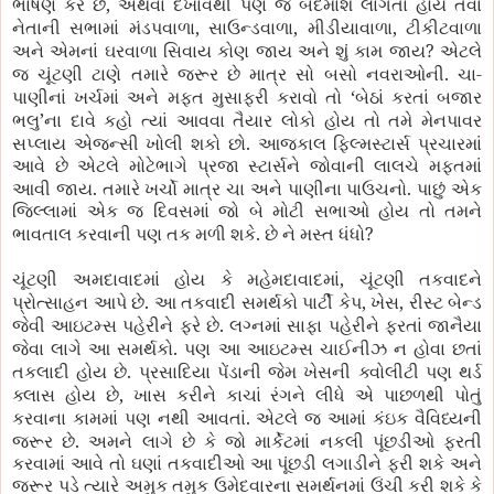
,
ભાષણ કરે છે
અથવા દેખાવથી પણ જે બદમાશ લાગતા હોય તેવા
,
,
,
નેતાની સભામાં મંડપવાળા
સાઉન્ડવાળા
મીડીયાવાળા
ટીકીટવાળા
?
અને એમનાં ઘરવાળા સિવાય કોણ જાય અને શું કામ જાય
એટલે
.
-
જ ચૂંટણી ટાણે તમારે જરૂર છે માત્ર સો બસો નવરાઓની
ચા
‘
પાણીનાં ખર્ચમાં અને મફત મુસાફરી કરાવો તો
બેઠાં કરતાં બજાર
’
ભલુ
ના દાવે કહો ત્યાં આવવા તૈયાર લોકો હોય તો તમે મેનપાવર
.
સપ્લાય એજન્સી ખોલી શકો છો
આજકાલ ફિલ્મસ્ટાર્સ પ્રચારમાં
આવે છે એટલે મોટેભાગે પ્રજા સ્ટાર્સને જોવાની લાલચે મફતમાં
.
.
આવી જાય
તમારે ખર્ચો માત્ર ચા અને પાણીના પાઉચનો
પાછું એક
જિલ્લામાં એક જ દિવસમાં જો બે મોટી સભાઓ હોય તો તમને
.
?
ભાવતાલ કરવાની પણ તક મળી શકે
છે ને મસ્ત ધંધો
,
ચૂંટણી અમદાવાદમાં હોય કે મહેમદાવાદમાં
ચૂંટણી તકવાદને
.
,
,
પ્રોત્સાહન આપે છે
આ તકવાદી સમર્થકો પાર્ટી કેપ
ખેસ
રીસ્ટ બેન્ડ
.
જેવી આઇટમ્સ પહેરીને ફરે છે
લગ્નમાં સાફા પહેરીને ફરતાં જાનૈયા
.
જેવા લાગે આ સમર્થકો
પણ આ આઇટમ્સ ચાઈનીઝ ન હોવા છતાં
.
તકલાદી હોય છે
પ્રસાદિયા પેંડાની જેમ ખેસની ક્વોલીટી પણ થર્ડ
,
ક્લાસ હોય છે
ખાસ કરીને કાચાં રંગને લીધે એ પાછળથી પોતું
.
કરવાના કામમાં પણ નથી આવતાં
એટલે જ આમાં કંઇક વૈવિધ્યની
.
જરૂર છે
અમને લાગે છે કે જો માર્કેટમાં નકલી પૂંછડીઓ ફરતી
કરવામાં આવે તો ઘણાં તકવાદીઓ આ પૂંછડી લગાડીને ફરી શકે અને
જરૂર પડે ત્યારે અમુક તમુક ઉમેદવારના સમર્થનમાં ઉંચી કરી શકે કે