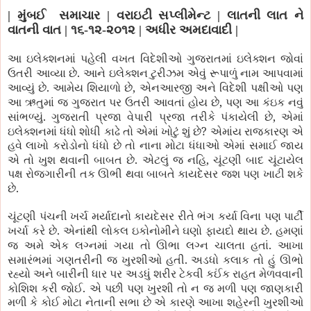
|
મુંબઈ સમાચાર | વરાઇટી સપ્લીમેન્ટ | લાતની લાત
ને
વાતની વાત |
૧૬
-૧
૨
-૨૦૧૨ | અધીર અમદાવાદી |
આ ઇલેક્શનમાં પહેલી વખત વિદેશીઓ ગુજરાતમાં ઇલેક્શન જોવાં
.
ઉતરી
આવ્યા છે
આને ઇલેક્શન ટુરીઝમ એવું રૂપાળું નામ આપવામાં
.
,
આવ્યું છે
આમેય શિયાળો છે
એનઆરજી અને વિદેશી પક્ષીઓ પણ
,
આ ઋતુમાં જ ગુજરાત પર ઉતરી આવતાં હોય છે
પણ આ કંઇક નવું
.
,
સાંભળ્યું
ગુજરાતી પ્રજા વેપારી પ્રજા તરીકે પંકાયેલી છે
એમાં
?
ઇલેક્શનમાં ધંધો શોધી કાઢે તો એમાં ખોટું શું છે
એમાંય રાજકારણ એ
હવે લાખો કરોડોનો ધંધો છે તો નાના મોટા ધંધાઓ એમાં સમાઈ જાય
.
,
એ તો ખુશ થવાની બાબત છે
એટલું જ નહિ
ચૂંટણી બાદ ચૂંટાયેલ
પક્ષ રોજગારીની તક ઊભી થવા બાબતે કાયદેસર જશ પણ ખાટી શકે
.
છે
ચૂંટણી પંચની ખર્ચ મર્યાદાનો કાયદેસર રીતે ભંગ કર્યા વિના પણ પાર્ટી
.
.
ખર્ચા કરે છે
એનાંથી લોકલ ઇકોનોમીને ઘણો ફાયદો થાય છે
હમણાં
.
જ અમે એક લગ્નમાં ગયા તો ઊભા લગ્ન ચાલતા હતાં
આખા
.
સમારંભમાં ગણતરીની જ ખુરશીઓ હતી
અડધો કલાક તો હું ઊભો
રહ્યો અને બારીની ધાર પર અડધું શરીર ટેકવી કઈંક રાહત મેળવવાની
.
કોશિશ કરી જોઈ
એ પછી પણ ખુરશી તો ન જ મળી પણ જાણકારી
મળી કે કોઈ મોટા નેતાની સભા છે એ કારણે આખા શહેરની ખુરશીઓ