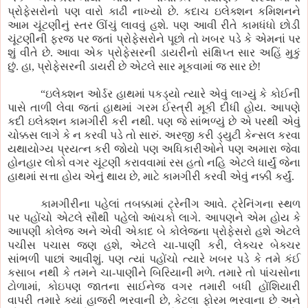
પ્રોફેસરોનો પણ વારો કાઢી નાખ્યો છે. કદાચ ઇલેક્શન કમિશનને
આમ ચૂંટણીનું સ્તર ઊંચું લાવવું હશે. પણ આવી રીતે કામધંધો છોડી
ચૂંટણીની ફરજ પર જતાં પ્રોફેસરોને પૂછો તો ખબર પડે કે એમનાં પર
શું વીતે છે. આવા એક પ્રોફેસરની ડાયરીનો સંક્ષિપ્ત સાર અહિં મુકું
છું. હા, પ્રોફેસરની ડાયરી છે એટલે સાર મૂકવામાં જ સાર છે!
“ઇલેક્શન ઓર્ડર હાથમાં પકડ્યો ત્યારે એવું લાગ્યું કે કોઈની
પાસે તાળી લેવા જતાં હાથમાં ગરમ ઈસ્ત્રી મૂકી દીધી હોય. આપણે
કદી ઇલેક્શન કામગીરી કરી નથી. પણ જે સાંભળ્યું છે એ પરથી એવું
ચોક્કસ લાગે કે ન કરવી પડે તો સારું. અરજી કરી ડ્યુટી કેન્સલ કરવા
યથાયોગ્ય પ્રયત્ન કરી જોયો પણ અધિકારીઓને પણ અમારા જેવા
હોનહાર લોકો વગર ચૂંટણી કરાવવામાં રસ હતો નહિ એટલે ધાર્યું જેના
હાથમાં સત્તા હોય એનું થાય છે, માટે કામગીરી કરવી એવું નક્કી કર્યું.
કામગીરીના પહેલાં તબક્કામાં ટ્રેનીંગ આવે. ટ્રેનિંગના સ્થળ
પર પહોંચો એટલે સૌથી પહેલો આંચકો લાગે. આપણને એમ હોય કે
આપણી કોલેજ અને એવી એકાદ બે કોલેજના પ્રોફેસરો હશે એટલે
પચીસ પચાસ જણ હશે, એટલે ચા-પાણી કરી, લેક્ચર બેક્ચર
સાંભળી પાછાં આવીશું. પણ ત્યાં પહોંચો ત્યારે ખબર પડે કે તમે કંઈ
કસાબ નથી કે તમને ચા-પાણીને બિરિયાની મળે. તમારે તો પાંચસોના
ટોળામાં, કોઇપણ જાતના સાઈનેજ વગર તમારી બધી હોંશિયારી
વાપરી તમારે ક્યાં હાજરી ભરવાની છે, કેટલા ફોરમ ભરવાના છે અને