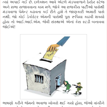
.
ત્યાં અપાઈ ગઈ છે
ઇલેક્શન આવે એટલે મંડપવાળાને ઠેરઠેર સ્ટેજ
.
અને સભા સજાવવાના કામ મળે
જોકે આ રાજકીય પાર્ટીઓ પાસેથી
મંડપવાળા પેમેન્ટ કઢાવતા કઈ રીતે હશે તે જાણકારી અમારી પાસે
.
નથી
જો કોઈ ડેકોરેટર એમની પાસેથી પુરા રૂપિયા કાઢવી શક્યો
.
.
.
હોય તો આઈ
આઈ
એમ
જેવી સંસ્થાએ એનાં કેસ સ્ટડી બનાવવા
!
જોઈએ
,
ભાષણો કરીને જેમનો અવાજ ખોખરો થઈ ગયો હોય
જેઓ વાંચીને