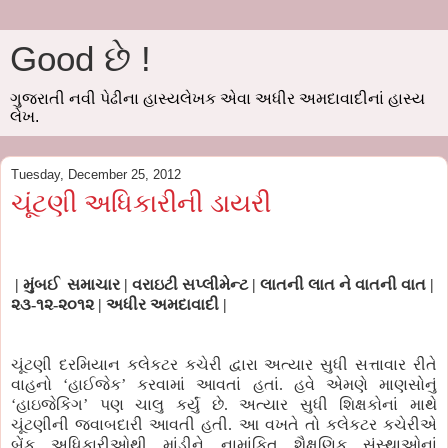
Good છે !
ગુજરાતી નવી પેઢીના હાસ્યલેખક એવા અધીર અમદાવાદીનાં હાસ્ય
લેખ.
Tuesday, December 25, 2012
ચૂંટણી અધિકારીની ડાયરી
|
મુંબઈ સમાચાર | વરાઇટી સપ્લીમેન્ટ | લાતની લાત
ને વાતની વાત |
૨૩
-૧
૨
-૨૦૧૨ | અધીર અમદાવાદી |
ચૂંટણી દરમિયાન કલેકટર કચેરી દ્વારા અત્યાર સુધી સત્તાવાર રીતે
વાહનો ‘હાઈજેક’ કરવામાં આવતાં હતાં. હવે એમણે માણસોનું
‘હાઇજેકિંગ’ પણ ચાલુ કર્યું છે. અત્યાર સુધી શિક્ષકોનાં માથે
ચૂંટણીની જવાબદારી આવતી હતી. આ વખતે તો કલેકટર કચેરીએ
બેંક અધિકારીઓથી માંડીને નામાંકિત શૈક્ષણિક સંસ્થાઓનાં