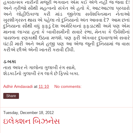
હકારાત્મક નારીની મજૂરી ભગવાન એમ કઈ એળે નહીં જ જવા દે!
અને ત્રીજો સૌથી મહત્વનો સંકેત એ હતો કે
,
આટઆટલા પ્રચારો
અને લોહીઉકાળા કરી માંડ જીતેલા સર્વશક્તિમાન નેતાઓ
ખુરશીગ્રસ્ત થાય એ પહેલા તો દુનિયાનો અંત આવવા દે
?
આમ
છતાં
દુનિયાના સૌથી વધું ફફડું દેશ અમેરિકાનાં ફફડાટથી અમે પણ એમ
માનવા લાગ્યા હતાં કે બાવીસમીની સવારે રંભા
,
મેનકા કે ઉર્વશીનાં
પાયલના રણકાથી ઉઠવા મળશે. પણ ફરી એકવાર દુધવાળાએ સવારે
ઘંટડી મારી અને અમે હજી પણ આ એજ જૂની દુનિયામાં જ વાસ
કરીએ છીએ એની ખાતરી કરાવી દીધી.
ડ-બકા
તારા અધર ને ગાલોના ગુલાબી રંગ સામે,
શેડકાર્ડનો ગુલાબી રંગ લાગે છે ફિક્કો બકા.
Adhir Amdavadi
at
11:10
No comments:
Share
Tuesday, December 18, 2012
ઇલેક્શન બિઝનેસ