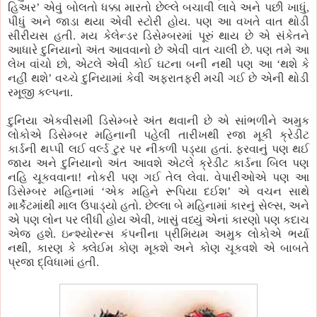
હિઅર’ એવું બોલતો ધક્કા મારતો છેલ્લે બચાવી લાવે અને પછી ખાધું,
પીધું અને જાડા થયા એવી સ્ટોરી હોય. પણ આ વખતે વાત થોડી
સીરીયસ હતી. મય કેલેન્ડર ડિસેમ્બરમાં પૂરું થાય છે એ સંકેતને
આધારે દુનિયાનો અંત આવવાનો છે એવી વાત ચાલી છે. પણ તમે આ
લેખ વાંચો છો, એટલે એવી કોઈ ઘટના બની નથી પણ આ ‘થશે કે
નહીં થશે’ વચ્ચે દુનિયામાં કેવી અફરાતફરી મચી ગઈ છે એની થોડી
રમૂજી કલ્પના.
દુનિયા એકવીસમી ડિસેમ્બરે અંત થવાની છે એ સાંભળીને અમુક
લોકોએ ડિસેમ્બર મહિનાની પહેલી તારીખથી રજા મૂકી ક્રેડીટ
કાર્ડની થપ્પી લઈ વર્લ્ડ ટુર પર નીકળી પડ્યા હતાં. ફરવાનું પણ થઈ
જાય અને દુનિયાનો અંત આવશે એટલે ક્રેડીટ કાર્ડના બિલ પણ
નહિ ચૂકવવાના! નોકરી પણ ગઈ તેલ લેવા. વેપારીઓએ પણ આ
ડિસેમ્બર મહિનામાં ‘એક મહિને રૂપિયા દઈશ’ એ વચન સાથે
માર્કેટમાંથી માલ ઉપાડ્યો હતો. છેલ્લા બે મહિનામાં કારનું સેલ્સ, અને
એ પણ લોન પર લીધી હોય એવી, ખાસું વધ્યું એનાં કારણો પણ કદાચ
એજ હશે. ઇન્શ્યોરન્સ કંપનીના પ્રીમિયમ અમુક લોકોએ ભર્યા
નથી, કારણ કે ક્લેઈમ કોણ મૂકશે અને કોણ ચૂકવશે એ બાબતે
પ્રજા દ્વિધામાં હતી.