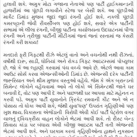
.
હલાવી શકે
અમુક મોટા ગજાના નેતાઓ પણ પાર્ટી હાઈકમાન્ડની
.
હાજરીમાં આ પૂંછડી લગાવીને સ્ટેજ પર બેસી શકે
આ પૂંછડીઓ
.
માર્કેટ ડિમાંડ મુજબ જુદાં જુદાં રંગની હોઈ શકે
નકલી પૂંછડી
,
કમરપટ્ટાની જેવી રીવર્સીબલ પણ હોઈ શકે
સવારે એક પાર્ટીની
,
સભામાં એ લીલા રંગની
બીજી પાર્ટીના કાર્યાલયના ઉદઘાટનમાં પીળા
રંગની અને ત્રીજી પાર્ટીની મીટીંગમાં જતાં જતાં રસ્તામાં જ કેસરી
!
રંગની કરી શકાય
.
મતદારો ફ્રી ગિફ્ટથી રીઝે એટલું વાતો અને વચનોથી નથી રીઝતાં
,
,
વર્ષોથી દારૂ
સાડી
ધોતિયાં અને રોકડ ગિફ્ટ આઇટમ્સમાં પોપ્યુલર
.
.
છે
જો કે આ લ્હાણી કરવામાં પંચ વચ્ચે આવે છે
એટલે આવા કામ
.
આઉટ સોર્સ કરવા એજન્સીઓની ડિમાંડ છે
એજન્સી દરેક પાર્ટીની
.
જરૂરિયાત અને થીમ મુજબ વસ્તુઓ વહેંચે
જેમ કે એક બ્રાન્ડનો
સિમેન્ટ લોકોને વહેંચવામાં આવે તો લોકો એ સિમેન્ટથી જાતે ઘર
,
બનાવી દે
વોટ પણ આપી દે અને પાછળથી ઘર આપવા માટે મહેનત ન
.
કરવી પડે
અમુક પાર્ટી યુવાનોને ક્રિકેટ રમવાની કીટ અને એ ન
,
’
’
પોસાય તો ધોકા આપી શકે
જેથી યુવા
ધણ
ઉપરાંત ગૃહિણીઓ પણ
.
ખુશ થાય
વિકાસના એજેંડાની
વિરોધી એવી કોઈ પાર્ટી પેટ્રોલ વગર
.
ચાલતું દ્વિચક્રીય વાહન લોકોને ભેટમાં આપી શકે
તો રીસ્ટ બેન્ડ
સિવાય કાંડા પર બંધાય એવી બીજી આઇટમ પાર્ટી વતી એજન્સી
.
ભેટમાં આપી શકે
અને ઘરકામ કરતાં ગૃહિણીઓના હાથને નુકસાન