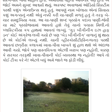
શેરબજાર જેવો માહોલ હતો. અમારાથી વહેલાં આવનાર પણ હતાં એ
જોઈ અમને સુખદ આશ્ચર્ય થયું. અસ્પષ્ટ અવાજમાં ઓડિયો સિસ્ટીમ
પરથી કશુંક એનાઉન્સ થતું હતું. આપણું નામ બોલાય એનાં સિવાય
કશું અગત્યનું નથી એવું નક્કી કરી ચા-પાણી મળતું હતું તે તરફ બે-
ચાર સમદુખિયા ગયા. આ ચા-પાણી શબ્દ પ્રયોગ કદાચ પાણી-જેવી
ચા માટે પ્રયોજવામાં આવતો હશે તેવું ચાનો પચાસ મિલી.નો
પ્લાસ્ટિકીયા કપ હાથમાં આવતાં લાગ્યું. ‘ગુડ બીગીનીંગ ઇઝ હાફ
ડન’ કોઈ અંગ્રેજ લખી ગયો છે પણ ‘બેડ બીગીનીંગ’ વાળાનું શું થાય
છે એ કોઈએ લખ્યું નથી. ચાની વ્હીસ્કોસીટી(સ્નિગ્ધતા) પરથી
આવતાં છત્રીસ કલાકમાં ખાવા-પીવા બાબતે શું હાલ થશે એ અંદાજ
આવી ગયો. જોકે પણ વાસ્તવિકતા એટલી ખરાબ પણ નહોતી, કારણ
કે સરકાર તરફથી ખાવા-પીવાની કોઈ વ્યવસ્થા જ નહોતી! આપે તો
કોઈ ટીકા કરે ને! એટલે બધું અમે જાતે જ ફોડી લીધું.