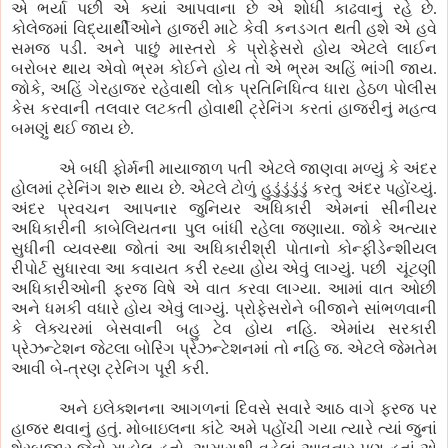
એ ભર્યા પછી એ ક્યાં આપવાના છે એ શોધી કાઢવાનું રહે છે.
કોલેજમાં વિદ્યાર્થીઓને હાજરી માટે કેવી કનડગત થતી હશે એ હવે
સમજ પડી. અને પાછું માસ્તરો કે પ્રોફેસરો હોય એટલે લાઈન
બરોબર થાય એવો ભ્રમ કોઈને હોય તો એ ભ્રમ અહિં ભાંગી જાય.
જોકે, અહિં ગેરહાજર રહેવાથી લોક પ્રતિનિધિત્વ ધારા હેઠળ પોલીસ
કેસ કરવાની તલવાર લટકતી હોવાથી ટ્રેનિંગ કરતાં હાજરીનું મહત્વ
બમણું થઈ જાય છે.
એ બધી ફોર્મની માયાજાળ પતી એટલે જાણવા મળ્યું કે અંદર
હોલમાં ટ્રેનિંગ શરુ થાય છે. એટલે ટોળું હુડુંડુંડુંડું કરતુ અંદર પહોંચ્યું.
અંદર પ્રવચન આપનાર જુનિયર અધિકારી એમનાં સીનીયર
અધિકારીની કાબેલિયતના પુલ બાંધી રહેલા જણાયા. જોકે અત્યાર
સુધીની વ્યવસ્થા જોતાં આ અધિકારીશ્રી પોતાનો કોન્ફીડેન્શીયલ
રીપોર્ટ સુધારવા આ કવાયત કરી રહ્યા હોય એવું લાગ્યું. પછી
ચૂંટણી
અધિકારીઓની ફરજ વિષે એ વાત કરવા લાગ્યા. આમાં વાત ઓછી
અને ધમકી વધારે હોય એવું લાગ્યું. પ્રોફેસરોને બીજાને સાંભળવાની
કે લેક્ચરમાં બેસવાની બહુ ટેવ હોય નહિ. એમાંય સરકારી
પ્રેઝન્ટેશન જેટલા બોરિંગ પ્રેઝન્ટેશનમાં તો નહિ જ. એટલે જેમતેમ
આવી બે-ત્રણ ટ્રેનિગ પૂરી કરી.
અને ઇલેક્શનના આગળનાં દિવસે સવારે આઠ વાગે ફરજ પર
હાજર થવાનું હતું. મોબાઇલના કાંટે અમે પહોંચી ગયા ત્યારે ત્યાં જુનાં