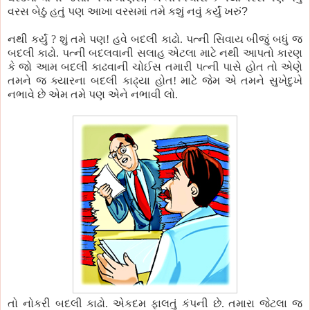
વરસ બેઠું હતું
પણ
આખા વરસમાં તમે કશું નવું કર્યું ખરું
?
નથી કર્યું ? શું તમે
પણ
!
હવે બદલી કાઢો.
પત્ની
સિવાય બીજું બધું જ
બદલી કાઢો.
પત્ની
બદલવાની સલાહ એટલા માટે નથી આપતો કારણ
કે
જો આમ બદલી કાઢવાની
ચોઈસ
તમારી
પત્ની
પાસે
હોત તો એણે
તમને
જ
ક્યારના
બદલી
કાઢ્યા
હોત! માટે જેમ એ તમને
સુખેદુખે
નભાવે
છે એમ તમે
પણ
એને
નભાવી
લો.
તો
નોકરી
બદલી કાઢો. એકદમ ફાલતું કંપની છે. તમારા જેટલા
જ