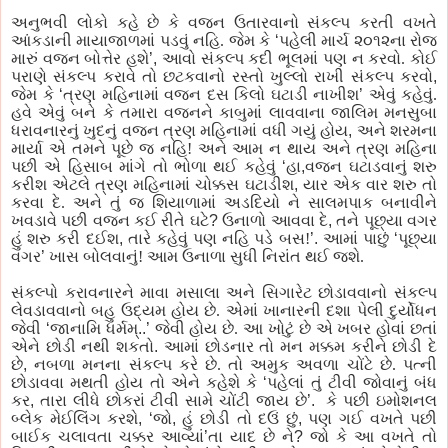
અનુભવી લોકો કહે છે
કે
વજન ઉતારવાનો સંકલ્પ કરતી વખતે
આંકડાની
માયાજાળમાં
પડવું
નહિ. જેમ
કે
‘
પહેલી
માર્ચ
૨૦૧૨ના
રો
જ
મારું વજન બોત્તેર
હશે
’
,
આવો સંકલ્પ કદી ભૂલમાં
પણ
ન કરવો. કોઈ
પરાણે
સંકલ્પ કરાવે તો
છટકવાનો
રસ્તો ખુલ્લો રાખી સંકલ્પ કરવો
,
જેમ
કે
‘
ત્રણ
મહિનામાં વજન દસ કિલો
ઘટાડી
નાખીશ
’
એવું કહેવું.
હવે એવું બને
કે
તમારા વજનને કાબુમાં
લાવવાના
જાલિમ
મનસુબા
ધરાવનારનું
ખુદનું
વજન ત્રણ મહિનામાં વધી ગયું હોય
,
અને શરમના
માર્યા એ તમને
પૂછે
જ
નહિ! અને આમ ન થાય અને ત્રણ મહિના
પછી
એ હિસાબ
માંગે
તો ભોળા થઈ કહેવું
‘
હા
,
વજન
ઘટાડવાનું
શરુ
કરીશ
એટલે ત્રણ મહિનામાં ચોક્કસ
ઘટાડીશ
,
યાર એક વાર શરુ તો
કરવા દે. અને
તું
જ
શિયાળામાં અડદિયો ને સાલમપાક
બનાવીને
ખવડાવે
પછી
વજન કઈ રીતે ઘટે
?
ઉનાળો આવવા દે
,
તને
પૂછ્યા
વગર
હું શરુ કરી
દઈશ
,
તારે કહેવું
પણ
નહિ
પડે
બસ!
’
.
આમાં
પાછું
‘
પૂછ્યા
વગર
’
ખાસ બોલવાનું! આમ ઉનાળા સુધી
નિરાંત
થઈ જશે.
સંકલ્પો
કરાવનારને
માવા મસાલા અને સિગારેટ
છોડાવવાનો
સંકલ્પ
લેવડાવવાનો
બહુ ઉદ્યમ હોય છે. એમાં
ખાનારની
દશા
પેલી
દુર્યોધન
જેવી
‘
જાનામિ
ધર્મમ્
..
’
જેવી હોય છે. આ ખોટું છે એ ખબર હોવાં છતાં
એને છોડી નથી
શકતો
.
આમાં છોડનાર તો મન મક્કમ કરીને છોડી દે
છે
,
નબળા મનના સંકલ્પ કરે છે. તો અમુક અવળા ચોંટે છે.
પત્ની
છોડાવવા
મથતી
હોય તો એને
કહેશે
કે
‘
પહેલાં
તું
ટીવી
જોવાનું બંધ
કર
,
તારા લીધે છોકરાં
ટીવી
સામે ચોંટી જાય
છે
’
.
કે
પછી
ઇમોશનલ
બ્લેક
મેઈલિંગ
કરશે
,
‘
જો
,
હું છોડી તો
દઉં
છું
,
પણ
ગઈ વખતે
પછી
બાઈક
ચલાવતા
ચક્કર
આવ્યાં
’
તા
યાદ છે ને
?
જો
કે
આ વખતે તો