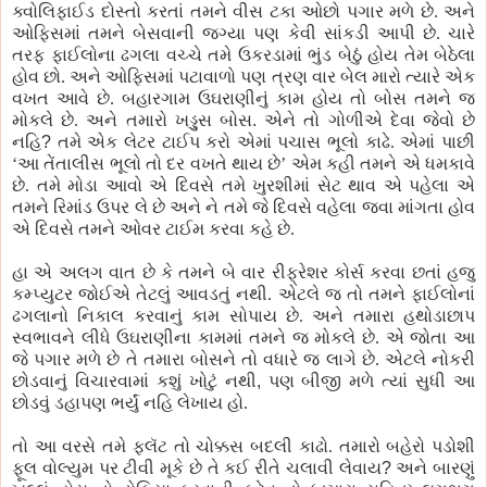
ક્વોલિફાઈડ
દોસ્તો
કરતાં તમને વીસ ટકા ઓછો
પગાર
મળે છે. અને
ઓફિસમાં તમને બેસવાની જગ્યા
પણ
કેવી સાંકડી આ
પી
છે. ચારે
તરફ
ફાઈલોના
ઢગલા વચ્ચે તમે ઉકરડામાં ભુંડ બેઠું હોય તેમ બેઠેલા
હોવ
છો. અને ઓફિસમાં
પટાવાળો
પણ
ત્રણ વાર બેલ મારો ત્યારે એક
વખત આવે છે. બહારગામ ઉઘરાણીનું કામ હોય તો
બોસ
તમને
જ
મોકલે
છે. અને તમારો
ખડ્ડુસ
બોસ
.
એને તો
ગોળીએ
દેવા જેવો છે
નહિ
?
તમે એક લેટર ટાઈપ કરો એમાં
પચાસ
ભૂલો કાઢે. એમાં
પાછી
‘આ
તેંતાલીસ ભૂલો તો દર વખતે થાય છે’ એમ કહી તમને એ
ધમકાવે
છે. તમે મોડા આવો એ દિવસે તમે ખુરશીમાં સેટ થાવ એ પહેલા એ
તમને રિમાંડ ઉપર લે છે અને ને તમે જે દિવસે વહેલા જવા
માંગતા
હોવ
એ દિવસે તમને ઓવર ટાઈમ કરવા કહે છે.
હા એ અલગ વાત છે
કે
તમને બે વાર
રીફ્રેશર
કોર્સ કરવા છતાં હજુ
કમ્પ્યુટર
જોઈએ તેટલું આવડતું નથી. એટલે
જ
તો તમને
ફાઈલોનાં
ઢગલાનો
નિકાલ
કરવાનું કામ
સોપાય
છે. અને તમારા
હથોડાછાપ
સ્વભાવને લીધે
ઉઘરાણીના
કામમાં તમને
જ
મોકલે
છે. એ જોતા આ
જે
પગાર
મળે છે તે તમારા
બોસને
તો
વધારે
જ
લાગે છે. એટલે
નોકરી
છોડવાનું વિચારવામાં કશું ખોટું નથી
,
પણ
બીજી મળે ત્યાં સુધી આ
છોડવું ડહાપણ ભર્યું નહિ
લેખાય
હો.
તો આ વરસે તમે ફ્લૅટ તો ચોક્કસ બદલી કાઢો. તમારો
બહેરો
પડોશી
ફૂલ
વોલ્યુમ
પર
ટીવી
મૂકે છે તે કઈ રીતે ચલાવી લેવાય
?
અને બારણું