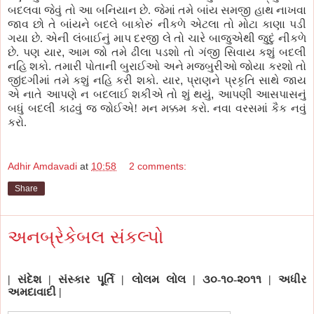
બદલવા જેવું તો આ
બનિયાન
છે. જેમાં તમે બાંય સમજી હાથ નાખવા
જાવ છો તે
બાંયને
બદલે બાકોરું
નીકળે
એટલા તો મોટા કાણા
પડી
ગયા છે. એની લંબાઈનું માપ દરજી લે તો ચારે બાજુએથી જુદું
નીકળે
છે.
પણ
યાર
,
આમ જો તમે ઢીલા
પડશો
તો ગંજી સિવાય કશું બદલી
નહિ
શકો
.
તમારી
પોતાની
બુરાઈઓ
અને
મજબુરીઓ
જોયા કરશો તો
જીંદગીમાં
તમે કશું નહિ કરી
શકો
.
યાર
,
પ્રાણને
પ્રકૃતિ
સાથે જાય
એ
નાતે
આપણે ન બદલાઈ
શકીએ
તો શું થયું
,
આપણી આસપાસ
નું
બધું બદલી કાઢવું
જ
જોઈએ! મન મક્કમ કરો. નવા વરસમાં કૈક નવું
કરો.
Adhir Amdavadi
at
10:58
2 comments:
Share
અનબ્રેકેબલ સંકલ્પો
| સંદેશ | સંસ્કાર પૂર્તિ | લોલમ લોલ | ૩૦-૧૦-૨૦૧૧ | અધીર
અમદાવાદી |