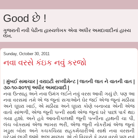
Good છે !
ગુજરાતી નવી પેઢીના હાસ્યલેખક એવા અધીર અમદાવાદીનાં હાસ્ય
લેખ.
Sunday, October 30, 2011
નવા વરસે કંઇક નવું કરજો
|
મુંબઈ સમાચાર | વરાઇટી સપ્લીમેન્ટ | લાતની લાત ને વાતની વાત |
૩૦-૧૦-૨૦૧૧| અધીર અમદાવાદી |
નવા ઉત્સાહ અને નવા ઉમંગ લઈને નવું વરસ આવી ગયું છે.
પણ
આ
નવા વરસમાં તમે એ
જ
જૂનાં
સગાઓને
ઘેર જઈ એ
જ
જૂનાં
મઠીયા
અને ઘૂઘરા ખાઈ
,
એ
મઠીયા
અને ઘૂઘરા કોણે
બનાવ્યા
એની એ
જ
વાતો સાંભળી
,
એ
જ
જૂની
પત્ની
સાથે એ
જ
જૂનાં
ઘરે
પાછાં પાર્ક
થઇ
ગયા હશો. અને હવે
આવતીકાલથી
જૂની
પત્નીના
હાથની ચા
પી
,
લંચ
બોક્સમાં
એ
જ
ભાખરા ભરી
,
એ
જ
જૂની
નોકરીમાં
એ
જ
જૂનાં
ખડ્ડુસ
બોસ
અને
કચકચિયા
સહકર્મચારીઓ
સાથે નવા વરસની
ઘરેડમાં
લાગી
જશો
.
ભલા માણસ
,
એ તો વિચારો
કે
ગયા વરસે
પણ
નવું