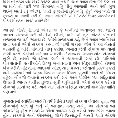
વિમાની રકમ વધારી છે એટલે વાંધો
નથી
’
.
અને આમ છતાં જો
પેલી
ન
જ
માને તો
,
પછી
‘
જા
સિગારેટ નહિ પીવું
આજથી
’
અને
પેલી
ખુશ
થઈને જતી રહે એટલે
,
‘
તારી
હાજરીમાં હવે નહિ
ફૂંકુ
’
એમ ‘નરો વા
કુંજરો વા
’
વાળી કરી દે. આમ એકંદરે એ સિગરેટ
ઉપર મેન્થોલની
પીપરમીન્ટનાં ખર્ચા
વધારે છે!
આપણે લોકો
પોતાનાં
અંતરાત્મા કે
પત્નીનાં
અવાજને વશ થઈને
અઘરા
સંકલ્પો
કરી બેસીએ છીએ,
પછી
એ તૂટે એટલે પોતાની
નજરમાં જ પડી જવાય છે. ઓશો મજાકમાં કહે છે કે આમ ગ્લાનિર્મ્ય
થવા કરતાં એવાં સંકલ્પ કરવા જે પાળી શકાય, જેમ કે આ બેસતાં
વરસથી હું બીડી પીવાની ચાલુ કરીશ. અમારા જેવી સંકલ્પ પાળવામાં
કાચી પડતી પેઢીઓ માટે આ અકસીર ઈલાજ છે. અમને થોડા સંકલ્પો
સુઝે છે, તમને જે યોગ્ય લાગે તે અપનાવી શકો છો. પતિઓ
પોતપોતાની પત્નીઓને ઉલ્લુ બનાવવાનો અને વિદ્યાર્થીઓ કોલેજ
બંક કરીને મહિનામાં ઓછામાં ઓછા ચાર પિક્ચર જોવાનો સંકલ્પ કરી
શકે. કર્મચારીઓ અઠવાડિયામાં એક દિવસ ગુલ્લી અને બે દિવસ
વહેલા નીકળી જવાનો સંકલ્પ કરી શકે. અને પોલીસ ‘આ મહિનામાં
ઉપરની આવક પચીસ હજાર સુધી પહોંચાડવી’ એવો સંકલ્પ કરે તો
સંકલ્પો સાચાં જ પડે. અને આમ સંકલ્પ સિદ્ધ થવાથી માનસિક શાંતિ
પણ મળે.
ગુજરાતમાં
સ્વર્ણિમ
જયંતિ
વર્ષ નિમિત્તે ઘણાં
સંકલ્પો
લેવાયા હતાં. આ
સંકલ્પોનું
પછી
શું થયું એ જાણવા મળ
તું
નથી. આ
સંકલ્પો
જો
એમઓયુ
હોત તો કદાચ એનાં આંકડા
પણ
કરોડો
અબજોમાં
રમતાં
હોત.
સંકલ્પો
અને
એમઓયુ
લોકો ઉત્સાહની ભરતી આવે એટલે