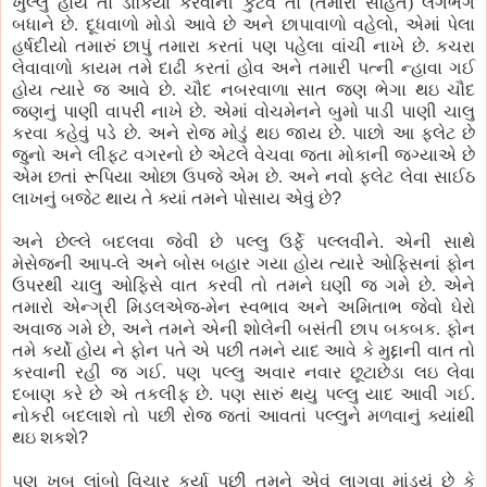
ખુલ્લું હોય તો ડોકિયા કરવાની કુટેવ તો (તમારા સહિત) લગભગ
બધાને છે. દૂધવાળો મોડો આવે છે અને છાપાવાળો વહેલો
,
એમાં
પેલા
હર્ષદીયો
તમારું છાપું તમારા કરતાં
પણ
પહેલા
વાંચી નાખે છે. કચરા
લેવાવાળો
કાયમ તમે દાઢી કરતાં
હોવ
અને તમારી
પત્ની
ન્હાવા
ગઈ
હોય ત્યારે
જ
આવે છે. ચૌદ
નબરવાળા
સાત જણ ભેગા થઇ ચૌદ
જણનું
પાણી
વાપરી નાખે છે. એમાં
વોચમેનને
બુમો
પાડી
પાણી
ચાલુ
કરવા કહેવું
પડે
છે. અને રો
જ
મોડું થઇ જાય છે.
પાછો
આ
ફ્લેટ
છે
જુનો અને
લીફ્ટ
વગરનો છે એટલે વેચવા જતા
મોકાની
જગ્યાએ છે
એમ છતાં રૂપિયા ઓછા ઉપજે એમ છે. અને નવો
ફ્લેટ
લેવા
સાઈઠ
લાખનું બજેટ થાય તે ક્યાં તમને
પોસાય
એવું છે
?
અને છેલ્લે બદલવા જેવી છે
પલ્લુ
ઉર્ફે
પલ્લવીને
.
એની સાથે
મેસેજની
આપ-લે અને
બોસ
બહાર ગયા હોય ત્યારે
ઓફિસનાં
ફોન
ઉપરથી ચાલુ
ઓફિસે
વાત કરવી તો તમને ઘણી
જ
ગમે છે. એને
તમારો
એન્ગ્રી
મિડલએજ
-
મેન સ્વભાવ અને
અમિતાભ
જેવો ઘેરો
અવા
જ
ગમે છે
,
અને તમને એની
શોલેની
બસંતી
છાપ બકબક. ફોન
તમે કર્યો હોય ને ફોન
પતે
એ
પછી
તમને યાદ આવે
કે
મુદ્દાની વાત તો
કરવાની રહી
જ
ગઈ.
પણ
પલ્લુ અવાર નવાર છૂટાછેડા લઇ લેવા
દબાણ કરે છે એ તકલીફ છે.
પણ
સારું
થયુ
પલ્લુ
યાદ આવી ગઈ.
નોકરી
બદલાશે
તો
પછી
રો
જ
જતાં આવતાં
પલ્લુને
મળવાનું ક્યાંથી
થઇ
શકશે
?
પણ
ખુબ લાંબો વિચાર કર્યા
પછી
તમને એવું લાગવા
માંડ્યું
છે
કે