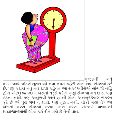
ગુજરાતી નવું
વરસ આવે એટલે નૂતન વર્ષે નવાં કપડાં
પહેરી
લોકો નવાં
સંકલ્પો
કરે
છે.
પણ
કદાચ નવું નવ
દા
’
ડા
કહેવત આ
સંકલ્પવીરોએ
સાંભળી નહિ
હોય એટલે
જ કદાચ
બેસતાં વરસે કરેલા ઘણાં
સંકલ્પો
નવ
દા
’
ડા
પણ
ટકતા
નથી.
પણ
અનુભવી અને જ્ઞાની લોકો અનબ્રેકેબલ સંકલ્પ
કરે છે. એ
પુરા
ભલે ન થાય
,
પણ
તુટતા
નથી
.
ચોંકી ગયા ને
?
આ
બેસતાં વરસે
સંકલ્પો
કરવા અને કરેલા
સંકલ્પો
પાળવાની
માયાજાળમાંથી
લોકો કઈ રીતે
બચે
છે તેની વાત
.