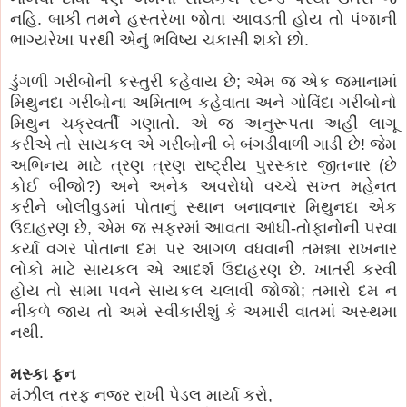
નહિ. બાકી તમને હસ્તરેખા જોતા આવડતી હોય તો પંજાની
ભાગ્યરેખા પરથી એનું ભવિષ્ય ચકાસી શકો છો.
ડુંગળી ગરીબોની કસ્તુરી કહેવાય છે; એમ જ એક જમાનામાં
મિથુનદા ગરીબોના અમિતાભ કહેવાતા અને ગોવિંદા ગરીબોનો
મિથુન ચક્રવર્તી ગણાતો. એ જ અનુરૂપતા અહીં લાગૂ
કરીએ તો સાયકલ એ ગરીબોની બે બંગડીવાળી ગાડી છે! જેમ
અભિનય માટે ત્રણ ત્રણ રાષ્ટ્રીય પુરસ્કાર જીતનાર (છે
કોઈ બીજો?) અને અનેક અવરોધો વચ્ચે સખ્ત મહેનત
કરીને બોલીવુડમાં પોતાનું સ્થાન બનાવનાર મિથુનદા એક
ઉદાહરણ છે, એમ જ સફરમાં આવતા આંધી-તોફાનોની પરવા
કર્યા વગર પોતાના દમ પર આગળ વધવાની તમન્ના રાખનાર
લોકો માટે સાયકલ એ આદર્શ ઉદાહરણ છે. ખાતરી કરવી
હોય તો સામા પવને સાયકલ ચલાવી જોજો; તમારો દમ ન
નીકળે જાય તો અમે સ્વીકારીશું કે અમારી વાતમાં અસ્થમા
નથી.
મસ્કા ફન
મંઝીલ તરફ નજર રાખી પેડલ માર્યા કરો,