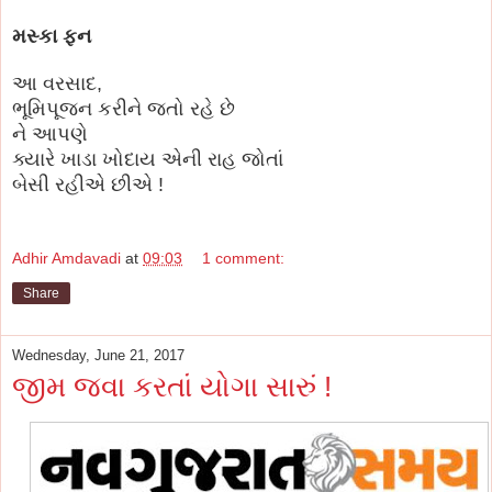
મસ્કા ફન
આ વરસાદ,
ભૂમિપૂજન કરીને જતો રહે છે
ને આપણે
ક્યારે ખાડા ખોદાય એની રાહ જોતાં
બેસી રહીએ છીએ !
Adhir Amdavadi
at
09:03
1 comment:
Share
Wednesday, June 21, 2017
જીમ જવા કરતાં યોગા સારું !