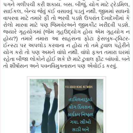
પગને ગલીપચી કરી શકાય. બસ. બીજું, યોગ માટે ટ્રેડમિલ,
સાઈકલ, બેન્ચ જેવું કંઈ વસાવવું પડતું નથી. જીમમાં સાધનો
વાપરવા માટે તમારે ફી તો ભરવી પડશે ઉપરાંત દેખાદેખીમાં કે
રોલો મારવા માટે પણ જિમવેરઅને જીમકીટ ખરીદવી પડશે.
જયારે ગૃહયોગમાં (જેમ ગૃહઉદ્યોગ હોય એમ ગૃહયોગ ન
હોય?) તમારે તમારા આ સાહસના ફોટા ફેસબુક-ટ્વિટર-
ઈન્સ્ટા પર અપલોડ કરવાના ન હોય તો તમે ટુવાલ પહેરીને
યોગ કરો તો પણ અમને વાંધો નથી. વાંધો ફક્ત તમારા ઘરમાં
રહેતા બીજા લોકોને હોઈ શકે છે માટે ટુવાલ ફીટ બાંધવો. બને
તો શીર્ષાસન અને પવનવિમુક્તાસન પણ એવોઈડ કરવું.