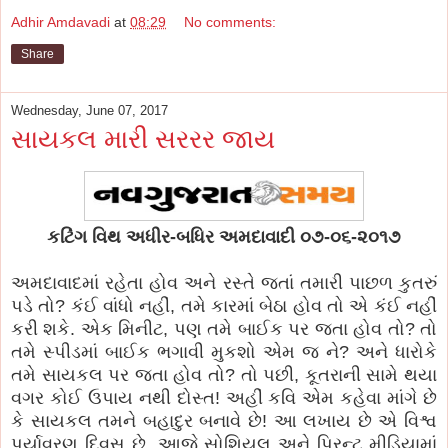
Adhir Amdavadi
at
08:29
No comments:
Share
Wednesday, June 07, 2017
સાયકલ મારી સરરર જાય
કટિંગ વિથ અધીર-બધિર અમદાવાદી ૦૭-૦૬-૨૦૧૭
અમદાવાદમાં રહેતા હોવ અને રસ્તે જતાં તમારી પાછળ કુતરું
પડે તો? કંઈ વાંધો નહીં, તમે કારમાં બેઠા હોવ તો એ કંઈ નહીં
કરી શકે. એક મિનીટ, પણ તમે બાઈક પર જતા હોવ તો? તો
તમે સ્પીડમાં બાઈક ભગાવી મુકશો એમ જ ને? અને ધારોકે
તમે સાયકલ પર જતા હોવ તો? તો પછી, કૂતરાની સામે થયા
વગર કોઈ ઉપાય નથી દોસ્ત! અહીં કવિ એમ કહેવા માંગે છે
કે સાયકલ તમને બહાદુર બનાવે છે! આ લખાય છે એ વિશ્વ
પર્યાવરણ દિવસ છે. આજે સોશિયલ અને પ્રિન્ટ મીડિયામાં