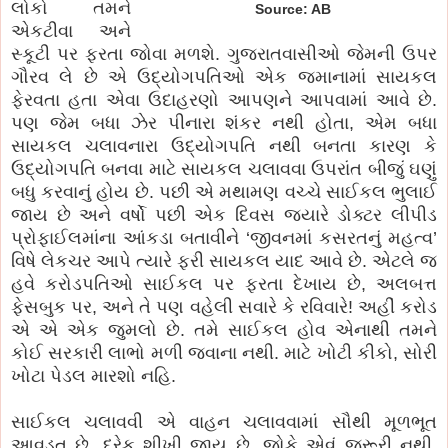
લોકો તમને
Source: AB
એકટીવા અને
સ્કૂટી પર ફરતા જોવા મળશે. ગુજરાતવાસીઓ જેમની ઉપર
ગૌરવ લે છે એ ઉદ્યોગપતિઓ એક જમાનામાં સાયકલ
ફેરવતા હતા એવા ઉદાહરણો આપણને આપવામાં આવે છે.
પણ જેમ બધા ઝેર પીનારા શંકર નથી હોતા, એમ બધા
સાયકલ ચલાવનારા ઉદ્યોગપતિ નથી બનતા કારણ કે
ઉદ્યોગપતિ બનવા માટે સાયકલ ચલાવવા ઉપરાંત બીજું ઘણું
બધુ કરવાનું હોય છે. પછી એ મથામણ વચ્ચે સાઈકલ ભુલાઈ
જાય છે અને વર્ષો પછી એક દિવસ જયારે ડોક્ટર લીપીડ
પ્રોફાઈલમાંના આંકડા બતાવીને ‘જીવનમાં કસરતનું મહત્વ’
વિષે લેકચર આપે ત્યારે ફરી સાયકલ યાદ આવે છે. એટલે જ
હવે કરોડપતિઓ સાઈકલ પર ફરતા દેખાય છે, અલબત્ત
ફેસબુક પર, અને તે પણ વહેલી સવારે કે રવિવારે! અહીં કરોડ
એ એ એક જુમલો છે. તમે સાઈકલ હોવ એનાથી તમને
કોઈ સરકારી લાભો મળી જવાના નથી. માટે ખોટી કીકો, સોરી
ખોટા પેડલ મારશો નહિ.
સાઈકલ ચલાવવી એ વાહન ચલાવવામાં સૌથી મૂળભૂત
આવડત છે. દરેક શીખી જાય છે. જોકે એવું જરૂરી નથી,