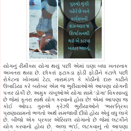
યોગનું રીમીક્સ યોગા થયું પછી એમાં ઘણા બધા ખતરનાક
અખતરા થયા છે. છોકરાં ફટાકડા ફોડી ફોડીને કંટાળે પછી
રોકેટના ખોખામાં ટેટા, તારામંડળ કે કોઠીનો દારુ કાઢીને
ઉંબાડિયા કરે બરોબર એમ જ ભુરીયાઓએ આપણા યોગની
પત્તર ઠોકી છે. અમુક ચંબૂઓએ યોગા સામે ‘ડોગા’ વિકસાવ્યું
છે જેમાં કૂતરા સાથે યોગ કરવાનો હોય છે! એમાં આપણા જ
કોઈ ઓઘડ ગુરુએ ક્રેઝી ભુરીયાઓને ‘ભસ’ત્રિકા
પ્રાણાયામનો ભળતો અર્થ સમજાવી દીધો હોય એવું વધુ લાગે
છે. બીજો એક પ્રકાર એરિયલ યોગાનો છે જેમાં લટકીને
યોગ કરવાનો હોય છે. અલા ભ’ઈ, લટકવાનું તો આપણા