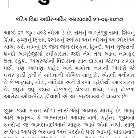
કટિંગ વિથ અધીર-બધિર અમદાવાદી ૨૧-૦૬-૨૦૧૭
આજે ૨૧ જુન વર્લ્ડ યોગા ડે છે. રામનું અંગ્રેજી રામા, શિવનું
શિવા, કૃષ્ણનું ક્રિશ્ના, શ્લોકનું શ્લોકા અને યોગનું આ લોકોએ
યોગા કરી નાખ્યું છે. જેમ જેમ સંસ્કૃત, હિન્દી અને ગુજરાતી
શબ્દો અંગ્રેજીમાં સ્વીકારાતા જશે તેમ તેમ આવા નામફેર
થતા રહેશે. અંગ્રેજોની વિદાયના સાત દાયકા જેટલા સમય
પછી પણ આપણા શહેર અને ગામોના નામની એમણે જે
પત્તર ફાડી હતી તે સાંધવાની કોશિશ ચાલુ છે. એટલી ગનીમત
છે કે ભજીયા, ગોટા, ગાંઠિયા અને ઢોકળા પહેલેથી આકારાન્ત
છે. વધુમાં વધુ કદાચ ઢોકળાનું ડોકલા થાય, પરંતુ ઢોકળા
આમેય ઓવરરેટેડ હોવાથી એ અપભ્રંશ થવાને લાયક છે!
જીમ જવા કરતા યોગા સારું એવું અમારું માનવું છે. આવું
અમે અનુભવ કે અભ્યાસને આધારે નથી કહેતા. જીમનો
કન્સેપ્ટ જ અમદાવાદીઓને માફક આવે એવો નથી. સાલુ
રૂપિયા આપણે ભરવાના અને પરસેવો પણ આપણે પાડવાનો?