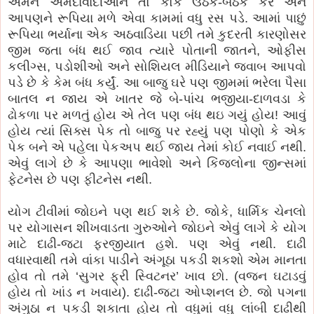
અમને અમદાવાદીઓને તો કોક ઉઠક-બેઠક કરે અને
આપણને રૂપિયા મળે એવા કામમાં વધુ રસ પડે. આમાં પાછું
રૂપિયા ભર્યાના એક અઠવાડિયા પછી તમે કુદરતી કારણોસર
જીમ જતા બંધ થઈ જાવ ત્યારે પોતાની જાતને, ઓફીસ
કલીગ્સ, પડોશીઓ અને સોશિયલ મીડિયાને જવાબ આપવો
પડે છે કે કેમ બંધ કર્યું. આ બાજુ ઘરે પણ જીમમાં ભરેલા પૈસા
બાતલ ન જાય એ ખાતર જે બે-પાંચ ભજીયા-દાળવડા કે
ઢોકળા પર મળતું હોય એ તેલ પણ બંધ થઇ ગયું હોય! આવું
હોય ત્યાં સિક્સ પેક તો બાજુ પર રહ્યું પણ પોણો કે એક
પેક બને એ પહેલા પેકઅપ થઈ જાય તેમાં કોઈ નવાઈ નથી.
એવું લાગે છે કે આપણા ભાવેશો અને કિંજલોના જીન્સમાં
ફેટનેસ છે પણ ફીટનેસ નથી.
યોગ ટીવીમાં જોઇને પણ થઈ શકે છે. જોકે, ધાર્મિક ચેનલો
પર યોગાસન શીખવાડતા ગુરુઓને જોઇને એવું લાગે કે યોગ
માટે દાઢી-જટા ફરજીયાત હશે. પણ એવું નથી. દાઢી
વધારવાથી તમે વાંકા પાડીને અંગૂઠા પકડી શકશો એમ માનતા
હોવ તો તમે ‘સુગર ફ્રી સ્વિટનર’ ખાવ છો. (વજન ઘટાડવું
હોય તો ખાંડ ન ખવાય). દાઢી-જટા ઓપ્શનલ છે. જો પગના
અંગુઠા ન પકડી શકાતા હોય તો વધુમાં વધુ લાંબી દાઢીથી