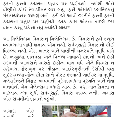
ફરતો ફરતો કચરાના પહાડ પર પહોંચ્યો. ત્યાંથી એને
વીણીને કોઈ રેગ-પીકર લઇ ગયું. ફરી એમાંથી પ્લાસ્ટિકનું
ગેરકાયદેસર ઝભલું બની. ફરી એ આવી જ રીતે ફરતી ફરતી
કચરાના પહાડ પર પહોંચી. એક કામ એકના બદલે દસ
વખત કરવું પડે તો નવું ક્યાંથી થાય?
આ મિલેનિયમ વિકાસનું મિલેનિયમ છે. વિકાસને હવે સ્થૂળ
વ્યાખ્યામાં બાંધી શકાય એમ નથી. સર્વગ્રાહી વિકાસનો કોઈ
વિકલ્પ નથી. ખેડ, ખાતર અને પાણીથી વનસ્પતિ વૃદ્ધિ પામે
છે. ભજીયા, દાલવડા અને પિત્ઝા ખાવાથી ફાંદનો અને દાઢી
કરવાની આળસને કારણે દાઢીના વાળ વધે એને વિકાસ ન
કહેવાય. ફેસબુક પર ભીંડાના આઈસ્ક્રીમની રેસીપી પણ
સુંદર કન્યાઓના ફોટા સાથે પોસ્ટ કરવાથી લાઈક્સમાં વૃદ્ધિ,
ગર્લફ્રેન્ડને ગિફ્ટ આપવાથી પ્રેમસંબંધમાં પ્રગતિ અને નેતા
બનવાથી બેંક બેલેન્સમાં વધારો થાય છે. પણ માનસિકતા ન
બદલાય ત્યાં સુધી સર્વગ્રાહી વિકાસ શક્ય નથી. અમારા
એક સંબંધીનો દાખલો જુઓ.
અમારા એક
સંબંધી કહે