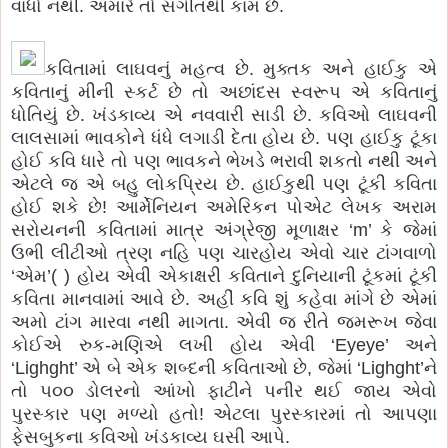
વાંધો નથી. અમારે તો સંગીતથી કામ છે.
કવિતામાં લાઘવનું મહત્વ છે. મુક્તક અને હાઈકુ એ
કવિતાનું મીની સ્કર્ટ છે તો અછાંદસ સ્વરૂપ
એ
કવિતાનું
ધોતિયું
છે. ખંડકાવ્ય એ નવવારી સાડી છે. કવિઓ લાઘવની
લાલસામાં ભાવકોને ધંધે લગાડી દેતા હોય છે. પણ હાઈકુ ટૂંકા
હોઈ કવિ ધારે તો પણ ભાવકને ભેખડે ભરાવી શકતો નથી અને
એટલે જ એ બહુ લોકપ્રિય છે. હાઈકુથી પણ ટૂંકી કવિતા
હોઈ શકે છે! આર્મેનિયન અમેરિકન પોએટ લેખક અરામ
સરોયનની કવિતામાં માત્ર અંગ્રેજી મૂળાક્ષર ‘m’ કે જેમાં
ઉભી લીટીઓ ત્રણ નહિ પણ ચારહોય એવો ચાર ટાંગવાળો
‘એમ’( ) હોય એવી એકાક્ષરી કવિતાને દુનિયાની ટૂંકમાં ટૂંકી
કવિતા માનવામાં આવે છે. અહીં કવિ શું કહેવા માંગે છે એમાં
અમો ટાંગ મારવા નથી માગતા. એવી જ રીતે જમરૂખ જેવા
કોઈએ રુક-મણિએ લખી હોય એવી ‘Eyeye’ અને
‘Lighght’ એ બે એક શબ્દની કવિતાઓ છે, જેમાં ‘Lighght’ને
તો ૫૦૦ ડોલરનો આંખો ફાટીને પનીર થઈ જાય એવો
પુરસ્કાર પણ મળ્યો હતો! એટલા પુરસ્કારમાં તો આપણા
ફેસબુકના કવિઓ ખંડકાવ્ય ઘસી આપે.