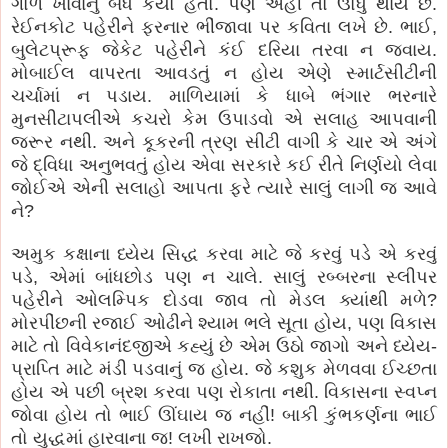
ગોળ ખાવાનું બંધ કર્યો હતો. પણ અહીં તો ઊંધું થાય છે.
રેઈનકોટ પહેરીને ફરનાર ભીંજાવા પર કવિતા લખે છે. ભાઈ,
બુલેટપ્રૂફ જેકેટ પહેરીને કંઈ દરિયા તરવા ન જવાય.
મોબાઈલ વાપરતા આવડતું ન હોય એણે સ્માર્ટસીટીની
ચર્ચામાં ન પડાય. માળિયામાં કે ધાબે ભંગાર ભરનારે
મુનસીટાપલીએ કચરો કેમ ઉપાડવો એ સલાહ આપવાની
જરૂર નથી. અને કૂકરની ત્રણ સીટી વાગી કે ચાર એ અંગે
જે દ્વિધા અનુભવતું હોય એવા સરકારે કઈ રીતે નિર્ણયો લેવા
જોઈએ એની સલાહો આપતા ફરે ત્યારે સાલું લાગી જ આવે
ને?
અમુક કક્ષાના ધ્યેય સિદ્ધ કરવા માટે જે કરવું પડે એ કરવું
પડે, એમાં બાંધછોડ પણ ન ચાલે. સાલું રબ્બરના સ્લીપર
પહેરીને ઓલમ્પિક દોડવા જાવ તો મેડલ ક્યાંથી મળે?
મોરપીંછની રજાઈ ઓઢીને શ્યામ ભલે સૂતા હોય, પણ વિકાસ
માટે તો વિવેકાનંદજીએ કહ્યું છે એમ ઉઠો જાગો અને ધ્યેય-
પ્રાપ્તિ માટે મંડી પડવાનું જ હોય. જે કશુક મેળવવા ઈચ્છતા
હોય એ પછી બ્રશ કરવા પણ રોકાતા નથી. વિકાસના સ્વપ્ન
જોવા હોય તો ભાઈ ઊંઘાય જ નહીં! બાકી કુંભકર્ણના ભાઈ
તો યુદ્ધમાં હારવાના જ! લખી રાખજો.