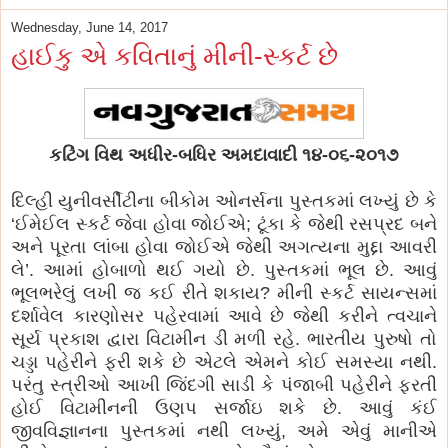
Wednesday, June 14, 2017
હાઈકુ એ કવિતાનું મીની-સ્કર્ટ છે
કટિંગ વિથ અધીર-બધિર અમદાવાદી ૧૪-૦૬-૨૦૧૭
દિલ્હી યુનીવર્સીટીના બીકોમ ઓનર્સના પુસ્તકમાં લખ્યું છે કે
‘ઈમેઈલ સ્કર્ટ જેવા હોવા જોઈએ; ટૂંકા કે જેથી રસપ્રદ બને
અને પૂરતા લાંબા હોવા જોઈએ જેથી અગત્યના મુદ્દા આવરી
લે’. આમાં હોબાળો થઈ ગયો છે. પુસ્તકમાં ભૂલ છે. આવું
ભૂલભરેલું લખી જ કઈ રીતે શકાય? મીની સ્કર્ટ સાયન્સમાં
દર્શાવેલ કારણોસર પહેરવામાં આવે છે જેથી કરીને ત્વચાને
સૂર્ય પ્રકાશ દ્વારા વિટામીન ડી મળી રહે. ભારતીય પુરુષો તો
ચડ્ડા પહેરીને ફરી શકે છે એટલે એમને કોઈ સમસ્યા નથી.
પરંતુ સ્ત્રીઓ આખી જિંદગી સાડી કે પંજાબી પહેરીને ફરતી
હોઈ વિટામીનની ઉણપ સર્જાઇ શકે છે. આવું કંઈ
જીવવિજ્ઞાનના પુસ્તકમાં નથી લખ્યું, અમે એવું માનીએ