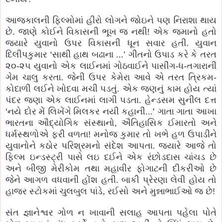
આજકાલની ફિલ્મોમાં હીરો લોગને જોઇને પણ નિરાશા થાય
છે. જાણે કોઈને વિકાસની ભૂખ જ નથી! એક જમાનો હતો
જયારે યુવાનો ઉપર વિકાસની ધૂન સવાર હતી. યુવાન
દિલીપકુમાર ‘સાથી હાથ બઢાના ...’ ગીતનો ઉપાડ કરે કે તરત
૨૦-૨૫ યુવાનો એક લાઈનમાં ગોઠવાઈને પાસીંગ-ધ-તગારાની
ગેમ ચાલુ કરતા. જેની ઉપર કેમેરા આવે એ તરત ત્રિકમ-
કોદાળી લઈને ખોદવા મચી પડતું. એક જણનું કામ હોય ત્યાં
પંદર જણા એક લાઈનમાં લાગી પડતા. હેન્ડસમ સુનીલ દત્ત
‘નયે દોર મેં લિખેંગે મિલકર નયી કહાની...’ ગાતા ગાતા આખા
ભારતના ઔદ્યોગિક સંસ્થાનો, ઐતિહાસિક ઈમારતો અને
ધર્મસ્થળોએ ફરી વળતા! મનોજ કુમાર તો ખભે હળ ઉપાડીને
યુવાનોને કઠોર પરિશ્રમનો સંદેશ આપતા. જયારે આજે તો
ફિલ્મ ઇન્ડસ્ટ્રી પાસે લઇ દઈને એક રંછોડદાસ ચાંચડ છે
અને બીજી મેરીકોમ તથા મહાવીર ફોગાટની દીકરીઓ છે
જેને આગળ વધવાની હોંશ હતી. બાકી પ્રેરણા લેવી હોય તો
હાજર સ્ટોકમાં ચુલબુલ પાંડે, રઈસો અને મુન્નાભાઈઓ જ છે!
સંત જ્ઞાનેશ્વર ગોળ ન ખાવાની સલાહ આપતા પહેલા પોતે