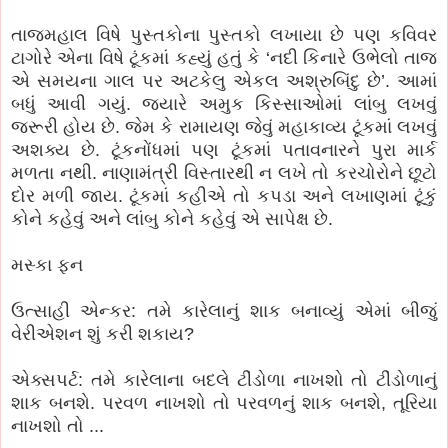
તાજમહાલ વિષે પુસ્તકોના પુસ્તકો લખાયા છે પણ કવિવર
ટાગોરે એના વિષે ટૂંકમાં કહ્યું હતું કે ‘નદી કિનારે ઉભેલો તાજ
એ સમયના ગાલ પર અટકેલુ એકલ અશ્રુબિંદુ છે’. આમાં
બધું આવી ગયું. જયારે અમુક કિસ્સાઓમાં લાંબુ લખવું
જરૂરી હોય છે. જેમ કે રામાયણ જેવું મહાકાવ્ય ટૂંકમાં લખવું
અશક્ય છે. ટૂંકનોંધમાં પણ ટૂંકમાં પતાવનારને પુરા માર્ક
મળતા નથી. નાણામંત્રી વિસ્તારથી ન લખે તો કરચોરોને છૂટો
દોર મળી જાય. ટૂંકમાં કહીએ તો કપડા અને લખાણમાં ટૂંકું
કોને કહેવું અને લાંબુ કોને કહેવું એ સાપેક્ષ છે.
મસ્કા ફન
ઉત્સાહી એન્કર: તમે કારેલાનું શાક બનાવ્યું એમાં બીજું
વેરીએશન શું કરી શકાય?
એક્સપર્ટ: તમે કારેલાના બદલે ટીંડોળા નાખશો તો ટીંડોળાનું
શાક બનશે. પરવળ નાખશો તો પરવળનું શાક બનશે, તૂરિયા
નાખશો તો ...