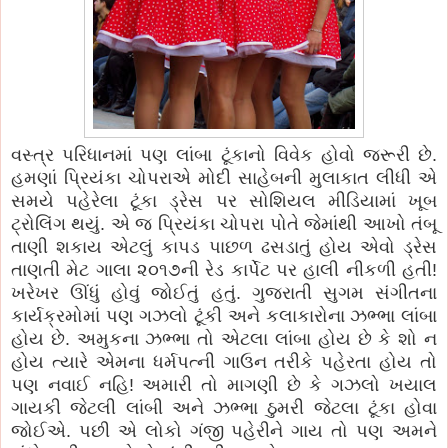
વસ્ત્ર પરિધાનમાં પણ લાંબા ટૂંકાનો વિવેક હોવો જરૂરી છે.
હમણાં પ્રિયંકા ચોપરાએ મોદી સાહેબની મુલાકાત લીધી એ
સમયે પહેરેલા ટૂંકા ડ્રેસ પર સોશિયલ મીડિયામાં ખૂબ
ટ્રોલિંગ થયું. એ જ પ્રિયંકા ચોપરા પોતે જેમાંથી આખો તંબૂ
તાણી શકાય એટલું કાપડ પાછળ ઢસડાતું હોય એવો ડ્રેસ
તાણતી મેટ ગાલા ૨૦૧૭ની રેડ કાર્પેટ પર હાલી નીકળી હતી!
ખરેખર ઊંધું હોવું જોઈતું હતું. ગુજરાતી સુગમ સંગીતના
કાર્યક્રમોમાં પણ ગઝલો ટૂંકી અને કલાકારોના ઝભ્ભા લાંબા
હોય છે. અમુકના ઝભ્ભા તો એટલા લાંબા હોય છે કે શો ન
હોય ત્યારે એમના ધર્મપત્ની ગાઉન તરીકે પહેરતા હોય તો
પણ નવાઈ નહિ! અમારી તો માગણી છે કે ગઝલો ખયાલ
ગાયકી જેટલી લાંબી અને ઝભ્ભા ઠુમરી જેટલા ટૂંકા હોવા
જોઈએ. પછી એ લોકો ગંજી પહેરીને ગાય તો પણ અમને