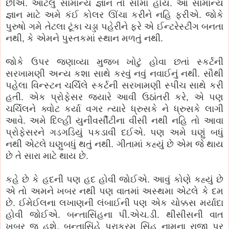
છીએ. આટલું સામાન્ય જ્ઞાન તો સૌમાં હોય. આ સામાન્ય
જ્ઞાન માટે અમે કંઈ કોલર ઊંચા કરીને નહિ ફરીએ. જોકે
પુરુષો ગમે તેટલા ટૂંકા ચડ્ડા પહેરીને ફરે એ ઈન્ટરેસ્ટીંગ બનતા
નથી, કે એમને પુસ્તકમાં સ્થાન મળતું નથી.
જોકે ઉપર જણાવ્યા મુજબ ખોટું હોવા છતાં સ્કર્ટની
સરખામણી અન્ય કશા સાથે કરવું નવું નવાઈનું નથી. સૌથી
પહેલા વિન્સ્ટન ચર્ચિલે સ્કર્ટની સરખામણી સ્પીચ સાથે કરી
હતી. એક પ્રોફેસર જ્યારે આવી ઉઠાંતરી કરે, એ પણ
ચર્ચિલને ક્વોટ કર્યા વગર ત્યારે ધ્રુસકે ને ધ્રુસકે લાગી
આવે. અમે દિલ્હી યુનીવર્સીટીના વીસી નથી નહિ તો આવા
પ્રોફેસરને ગડગડિયું પકડાવી દઈએ. પણ અમે ઘણું બધું
નથી એટલે ઘણુબધું થતું નથી. ગીતામાં કહ્યું છે એમ જે થાય
છે તે સારા માટે થાય છે.
કહે છે કે હદની પણ હદ હોવી જોઈએ. આવું કોણે કહ્યું છે
એ તો અમને ખબર નથી પણ વાતમાં અસ્થમા એટલે કે દમ
છે. ઈમેઈલના લખાણની લંબાઈની પણ એક ચોક્કસ મર્યાદા
હોવી જોઈએ. બન્તાસિંહના પી.એચ.ડી. થીસીસની વાત
ખબર જ હશે. બન્તાસિંહે પરાક્રમ સિંહ નામના રાજા પર