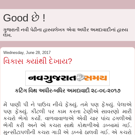
Good છે !
ગુજરાતી નવી પેઢીના હાસ્યલેખક એવા અધીર અમદાવાદીનાં હાસ્ય
લેખ.
Wednesday, June 28, 2017
વિકાસ ક્યાંથી દેખાય?
કટિંગ વિથ અધીર-બધિર અમદાવાદી ૨૮-૦૬-૨૦૧૭
મેં પાણી પી ને પાઉચ નીચે ફેંક્યું. તમે પણ ફેંક્યું. પેલાએ
પણ ફેંક્યું. કીટલી પર કામ કરતા ટેણીએ સાવરણો મારી
કચરો ભેગો કર્યો. વાળવાવાળાએ એવી ચાર પાંચ ઢગલીઓ
ભેગી કરી અને એ કચરા સાથે કોથળીઓ ડબ્બામાં ગઈ.
મુન્સીટાપલીની કચરા ગાડી એ ડબ્બો ઠાલવી ગઈ. એ કચરો