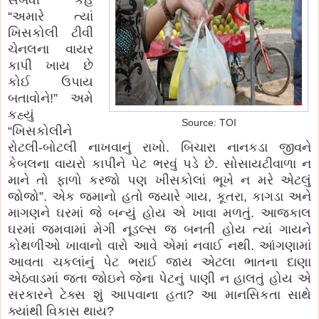
“અમારે ત્યાં
ખિસકોલી ટીવી
ચેનલના વાયર
કાપી ખાય છે
કોઈ ઉપાય
બતાવોને!” અમે
કહ્યું
Source: TOI
“ખિસકોલીને
રોટલી-બોટલી નાખવાનું રાખો. બિચારા નાનકડા જીવને
કેબલના વાયરો કાપીને પેટ ભરવું પડે છે. સોસાયટીવાળા ન
માને તો ફાળો કરજો પણ ખીસકોલાં ભૂખે ન મરે એટલું
જોજો”. એક જમાનો હતો જયારે ગાય, કૂતરા, કાગડા અને
માગણને ઘરમાં જે બન્યું હોય એ ખાવા મળતું. આજકાલ
ઘરમાં જમવામાં મેગી નૂડલ્સ જ બનતી હોય ત્યાં ગાયને
કોથળીઓ ખાવાનો વારો આવે એમાં નવાઈ નથી. આંગણામાં
આવતા ચકલાંનું પેટ ભરાઈ જાય એટલા ભાતના દાણા
એઠવાડમાં જતા જોઇને જેના પેટનું પાણી ન હાલતું હોય એ
સરકારને ટેક્સ શું આપવાના હતા? આ માનસિકતા સાથે
ક્યાંથી વિકાસ થાય?