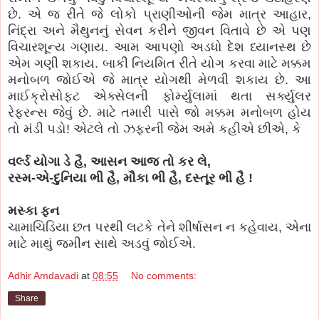
છે. એ જ રીતે જે લોકો પ્રાણીઓની જેમ માત્ર આહાર,
નિંદ્રા અને મૈથુનનું સેવન કરીને જીવન વિતાવે છે એ પણ
વિચારશૂન્ય ગણાય. આમ આપણો અડધો દેશ ધ્યાનસ્થ છે
એમ ગણી શકાય. બાકી નિયમિત રીતે યોગ કરવા માટે મક્કમ
મનોબળ જોઈએ જે માત્ર યોગથી મેળવી શકાય છે. આ
માઈક્રોસોફ્ટ એક્સેલની ફોર્મ્યુલામાં થતા સર્ક્યુલર
રેફરન્સ જેવું છે. માટે તમારી પાસે જો મક્કમ મનોબળ હોય
તો મંડી પડો! એટલે તો ઝફરની જેમ અમે કહીએ છીએ, કે
વર્લ્ડ યોગા ડે હૈ, આસન આજ તો કર લે,
રસ્મ-એ-દુનિયા ભી હૈ, મૌકા ભી હૈ, દસ્તૂર ભી હૈ !
મસ્કા ફન
ચામાચિડિયા છત પરથી લટકે તેને શીર્ષાસન ન કહેવાય, એના
માટે માથું જમીન સાથે અડવું જોઈએ.
Adhir Amdavadi
at
08:55
No comments:
Share