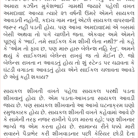
અમારા કઝીન મુકેશભાઈ ગામથી જયારે પહેલી વખત
અમદાવાદ આવ્યા ત્યારે ૨૧ વર્ષની ઉંમરે એમને સાયકલ
આવડતી નહોતી, કદાચ ગામ નાનું એટલે સાયકલ વાપરવાની
જરૂર નહીં પડતી હોય. પણ આખા અમદાવાદમાં એ બસમાં
બેસી અથવા તો પગે ચાલીને જતા. એકવાર અમે એમને
પૂછ્યું કે ‘ભાઈ, તમે સાઈકલ કેમ શીખી લેતા નથી?’ તો કહે
કે ‘ઓમ તો ફાવ છ, પણ મારુ હારુ બેલેન્શ નહિ રેતુ’. અમને
થયું કે સાઈકલમાં બેલેન્સ રાખવું જ તો મેઈન છે. જો
બેલેન્સ રાખતા ન આવડતું હોય તો શું સ્ટેન્ડ પર ચઢાવતા કે
ઘંટડી વગાડતા આવડતું હોય એને સાઈકલ ચલાવતા આવડે
છે એવું કહી શકાય?
સાયકલ શીખતી વખતે પહેલા સાયકલ પરથી પડતા
શીખવાનું હોય છે. એમ પડતા-આખડતા સાયકલ આવડી
જાય છે. પણ સાયકલ શીખવાનો આ આખો ઘટનાક્રમ ઘણો
રમુજકારક હોય છે. સાયકલ શીખતી વખતે કહેવામાં આવે છે
કે સામેની તરફ નજર રાખીને પેડલ મારતા રહો; પણ શીખનાર
ભાગ્યે જ એમ કરતા હોય છે. સામાન્ય રીતે ધક્કો મારી
સવારને પૈડાભેર કરી શીખવાડનાર પછી કેરિયર છોડી દેતા