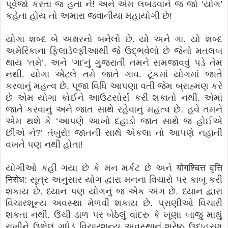
પૂર્વજો કરતા જ હતા ને! અને એમ લબડવાને જ જો ‘યોગ’
કહેતા હોય તો અમારા જવાનીયા મહાયોગી છે!
યોગા શબ્દ બે અક્ષરનો બનેલો છે. યો અને ગા. યો શબ્દ
અમેરિકાના ફિલાડેલ્ફીઆથી જે ઉદ્ભવેલો છે જેનો મતલબ
થાય ‘તમે’. અને ‘ગા’નું ગુજરાતી તમને સમજાવવું પડે તેમ
નથી. યોગા એટલે તમે જાતે ગાવ. ટૂંકમાં યોગમાં જાતે
કરવાનું મહત્વ છે. પૂજા વિધિ આપણા વતી જેમ બ્રાહ્મણ કરે
છે એમ યોગા કોઈને આઉટસોર્સ કરી શકાતો નથી. એમાં
જાતે કરવાનું અને જાત સાથે રહેવાનું મહત્વ છે. હવે તમને
એમ થશે કે ‘આપણે આખો દહાડો જાત સાથે જ હોઈએ
છીએ ને?’ તંબુરો! જાતની સાથે એકલા તો આપણે નહાતી
વખતે પણ નથી હોતા!
યોગીઓ કહી ગયા છે કે મન મર્કટ છે અને योगश्चित्त वृत्ति
निरोध: સૂત્ર અનુસાર યોગ દ્વારા મનના વિચારો પર કાબૂ કરી
શકાય છે. ધ્યાન પણ યોગનું જ એક અંગ છે. ધ્યાન દ્વારા
વિચારશૂન્ય અવસ્થા મેળવી શકાય છે. પ્રાણીઓ વિચારી
શકતા નથી. ઉંચી ડાળ પર બેઠેલું વાંદરુ કે ખૂણા બાજુ માથું
રાખીને ઉભેલું ગધેડું વિચારશૂન્ય અવસ્થાનું શ્રેષ્ઠ ઉદાહરણ