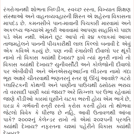
રંગરોગાનથી શોભતા બિલ્ડીંગ, સ્વચ્છ રસ્તા, વિખ્યાત શિક્ષણ
સંસ્થાઓ અને વાહનવ્યવહારની શિસ્ત એ શહેરના વિકાસના
માપદંડ છે. કમનસીબે પાન-માવાની પિચકારી મારવામાં અને
અકલ્પ્ય જગ્યાએ મૂતરી આવવામાં આપણા સાહસિકો પાછા
પડે એમ નથી. એમને છૂટ આપો તો ૨૪ કલાકમાં આખા
તાજમહેલને પાનની પીચકારીથી લાલ કિલ્લો બનાવી દે એવું
એક કવિએ કહ્યું છે. પણ નવી રંગાયેલી દીવાલો પર થૂંકી
નાખો તો વિકાસ ક્યાંથી દેખાય? ફાવે ત્યાં મુતરી નાખો તો
વિકાસ ક્યાંથી દેખાય? યુનીવર્સીટી અને કોલેજોની દીવાલો
પર એબીવીપી અને એનએસયુઆઈના લીડરના નામો ગંદા
ભૂરા અક્ષરે ચીતરવાથી ભણતરનું સ્તર શું ઊંચું આવશે? ગટરો
પ્લાસ્ટિકની કોથળી અને પાણીના પાઉચથી ઠસોઠસ ભરાય
તો વરસાદી પાણી ક્યાં જાય? અરે સિગ્નલ પર ઉભા રહેવામાં
જાણે કીડીઓ કારમાં ઘૂસીને ચટકા ભરતી હોય એમ ભાગે છે,
ઘરડા કે ગર્ભવતી સ્ત્રી રસ્તો ક્રોસ કરતી હોય તો થોભવા
જેટલો વિવેક કે ધીરજ છે નહિ, આવી ઉતાવળથી આંબા
પાકે? ૨૦૦૨નું કેલેન્ડર રાખો તો એમાં ૨૦૨૫ની પ્રગતિ
ક્યાંથી દેખાય? નફરતના ચશ્માં પહેરીને વિકાસ ક્યાંથી
દેખાય?