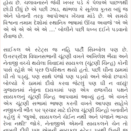
હોય છે. ચલાવનારને જેવી ખબર પડે કે પેલાએ પાછળથી
છોડી દીધું છે એ પછી ઝાડ, થાંભલા કે સૂતેલા કૂતરા બધું જ
એને પોતાની તરફ આપોઆપ ખેંચવા માંડે છે. એ સમયે
વિશ્વના તમામ દેશોમાં સ્થાનિક ભાષામાં ઊંચા અવાજે ‘એ એ
એ એ એ એ એ એ ....’ બોલીને પછી ધબ્બ દઈને પડવાનો
રીવાજ છે.
સાઈકલ એ સ્ટેટ્સ જ નહિ પાર્ટી સિમ્બોલ પણ છે.
ઉત્તરપ્રદેશ વિધાનસભાની ચૂંટણી વખતે અખિલેશ ભૈયા અને
નેતાજી વચ્ચે થયેલા વિવાદમાં સાયકલ (ચૂંટણી ચિન્હ) કોની
પાસે રહેશે એ પ્રશ્ન ઉપસ્થિત થયો હતો. પછી ઘીના ઠામમાં
ઘી તો પડ્યું, પણ સાથે પંજો પણ પડ્યો અને એવો છપાકો
બોલ્યો કે ઠામમાં દીવો કરવા જેટલું પણ ઘી ન વધ્યું!
ગુજરાતમાં નેવુંના દાયકામાં પણ એક રાજકીય પક્ષને
સાયકલનું ચૂંટણી ચિન્હ આપવામાં આવ્યું હતું. એ વખતે
એક ચૂંટણી સભામાં ભાષણ કરતી વખતે આપણા સાહેબે
નજીકની ભીંત પર પ્રચાર માટે દોરેલા ચૂંટણી ચિન્હો બતાવીને
કહેલું કે ‘જુઓ, સાયકલને ચેઈન નથી અને પંજાને ભાગ્ય
રેખા નથી!’ જોકે, નેતાજીએ એમની સાયકલને ચેન તો
નાખવી દીધી પણ એમની સાયકલ સ્ટેન્ડ પરથી ઉતરી જ