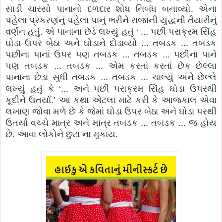
સાડી ચારસો પાનાનો દળદાર શોધ નિબંધ બનાવ્યો. એના
પહેલા પ્રકરણનું પહેલા પાનું ભરીને રાજાની યુદ્ધની તૈયારીનું
વર્ણન હતું. એ પાનાના છેડે લખ્યું હતું ‘ ... પછી પરાક્રમ સિંહ
ઘોડા ઉપર બેઠા અને ઘોડાને દોડાવ્યો ... તબડક ... તબડક
પછીના પાનાં ઉપર પણ તબડક ... તબડક ... પછીના પાને
પણ તબડક ... તબડક ... એમ કરતાં કરતાં છેક છેલ્લા
પાનાના છેડા સુધી તબડક ... તબડક ... ચાલ્યું અને છેલ્લે
લખ્યું હતું કે ‘... અને પછી પરાક્રમ સિંહ ઘોડા ઉપરથી
કૂદીને ઉતર્યા.’ આ કથા એટલા માટે કરી કે આજકાલ એવા
લખાણ જોવા મળે છે કે જેમાં ઘોડા ઉપર બેઠા અને ઘોડા પરથી
ઉતર્યા વચ્ચે માત્ર અને માત્ર તબડક ... તબડક ... જ હોય
છે. આવા લોકોને છુટા ના મુકાય.