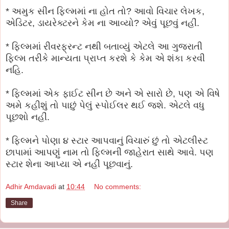
* અમુક સીન ફિલ્મમાં ના હોત તો? આવો વિચાર લેખક,
એડિટર, ડાયરેક્ટરને કેમ ના આવ્યો? એવું પૂછવું નહીં.
* ફિલ્મમાં રીવરફ્રન્ટ નથી બતાવ્યું એટલે આ ગુજરાતી
ફિલ્મ તરીકે માન્યતા પ્રાપ્ત કરશે કે કેમ એ શંકા કરવી
નહિ.
* ફિલ્મમાં એક ફાઈટ સીન છે અને એ સારો છે, પણ એ વિષે
અમે કહીશું તો પાછું પેલું સ્પોઈલર થઈ જશે. એટલે વધુ
પૂછશો નહીં.
* ફિલ્મને પોણા ૪ સ્ટાર આપવાનું વિચારું છું તો એટલીસ્ટ
છાપામાં આપણું નામ તો ફિલ્મની જાહેરાત સાથે આવે. પણ
સ્ટાર શેના આપ્યા એ નહીં પૂછવાનું.
Adhir Amdavadi
at
10:44
No comments:
Share