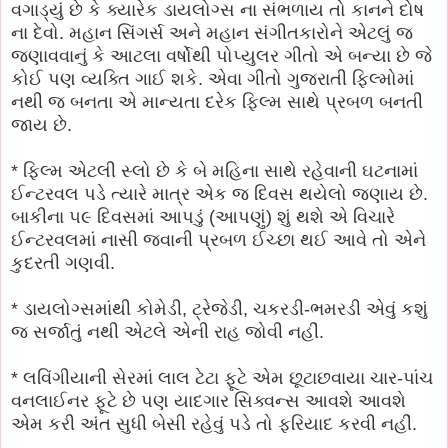
વગાડ્યું છે કે ક્યારેક ડાયલોગ્સ ના સંભળાય તો કાનને દોષ
ના દેવો. મહાન સિંગર્સ અને મહાન સંગીતકારોને એટલું જ
જણાવવાનું કે આટલા વર્ષોથી પોપ્યુલર ગીતો એ બન્યા છે જે
કોઈ પણ વ્યક્તિ ગાઈ શકે. એવા ગીતો ગુજરાતી ફિલ્મોમાં
નથી જ બનતા એ માન્યતા દરેક ફિલ્મ સાથે પ્રબળ બનતી
જાય છે.
* ફિલ્મ એટલી સ્લો છે કે બે મહિના સાથે રહેવાની ઘટનામાં
ઈન્ટરવલ પડે ત્યારે માત્ર એક જ દિવસ થયેલો જણાય છે.
બાકીના ૫૯ દિવસમાં આપડું (આપણું) શું થશે એ વિચારે
ઈન્ટરવલમાં નાસી જવાની પ્રબળ ઈચ્છા થઈ આવે તો એને
કુદરતી ગણવી.
* ડાયલોગ્સમાંથી કોમેડી, ટ્રેજેડી, ચકરડી-ભમરડી એવું કશું
જ સર્જાતું નથી એટલે એની રાહ જોવી નહીં.
* લવિંગીયાની સેરમાં લાલ ટેટા ફૂટે એમ છૂટાછવાયા ચાર-પાંચ
વનલાઈનર ફૂટે છે પણ યાદગાર સિક્વન્સ આવશે આવશે
એમ કરી અંત સુધી બેસી રહેવું પડે તો ફરિયાદ કરવી નહીં.