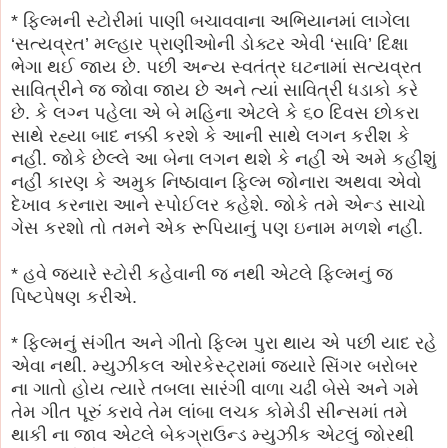
* ફિલ્મની સ્ટોરીમાં પાણી બચાવવાના અભિયાનમાં લાગેલા
‘સત્યવ્રત’ મલ્હાર પ્રાણીઓની ડોક્ટર એવી ‘સાવિ’ દિક્ષા
ભેગા થઈ જાય છે. પછી અન્ય સ્વતંત્ર ઘટનામાં સત્યવ્રત
સાવિત્રીને જ જોવા જાય છે અને ત્યાં સાવિત્રી ધડાકો કરે
છે. કે લગ્ન પહેલા એ બે મહિના એટલે કે ૬૦ દિવસ છોકરા
સાથે રહ્યા બાદ નક્કી કરશે કે આની સાથે લગન કરીશ કે
નહીં. જોકે છેલ્લે આ બેના લગન થશે કે નહીં એ અમે કહીશું
નહીં કારણ કે અમુક નિષ્ઠાવાન ફિલ્મ જોનારા અથવા એવો
દેખાવ કરનારા આને સ્પોઈલર કહેશે. જોકે તમે એન્ડ સાચો
ગેસ કરશો તો તમને એક રૂપિયાનું પણ ઇનામ મળશે નહીં.
* હવે જયારે સ્ટોરી કહેવાની જ નથી એટલે ફિલ્મનું જ
પિષ્ટપેષણ કરીએ.
* ફિલ્મનું સંગીત અને ગીતો ફિલ્મ પુરા થાય એ પછી યાદ રહે
એવા નથી. મ્યુઝીકલ ઓરકેસ્ટ્રામાં જયારે સિંગર બરોબર
ના ગાતો હોય ત્યારે તબલા સારંગી વાળા ચઢી બેસે અને ગમે
તેમ ગીત પૂરું કરાવે તેમ લાંબા લચક કોમેડી સીન્સમાં તમે
થાકી ના જાવ એટલે બેકગ્રાઉન્ડ મ્યુઝીક એટલું જોરથી