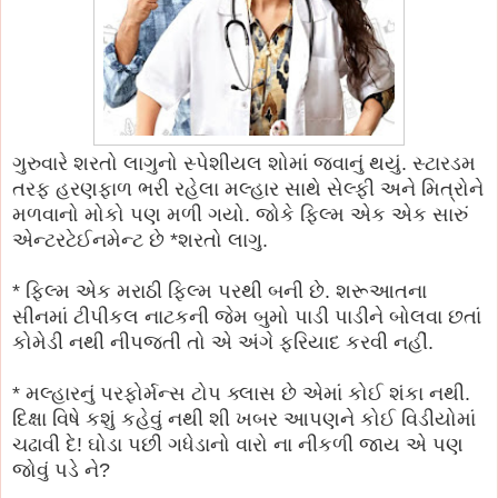
ગુરુવારે શરતો લાગુનો સ્પેશીયલ શોમાં જવાનું થયું. સ્ટારડમ
તરફ હરણફાળ ભરી રહેલા મલ્હાર સાથે સેલ્ફી અને મિત્રોને
મળવાનો મોકો પણ મળી ગયો. જોકે ફિલ્મ એક એક સારું
એન્ટરટેઈનમેન્ટ છે *શરતો લાગુ.
* ફિલ્મ એક મરાઠી ફિલ્મ પરથી બની છે. શરૂઆતના
સીનમાં ટીપીકલ નાટકની જેમ બુમો પાડી પાડીને બોલવા છતાં
કોમેડી નથી નીપજતી તો એ અંગે ફરિયાદ કરવી નહીં.
* મલ્હારનું પરફોર્મન્સ ટોપ ક્લાસ છે એમાં કોઈ શંકા નથી.
દિક્ષા વિષે કશું કહેવું નથી શી ખબર આપણને કોઈ વિડીયોમાં
ચઢાવી દે! ઘોડા પછી ગધેડાનો વારો ના નીકળી જાય એ પણ
જોવું પડે ને?