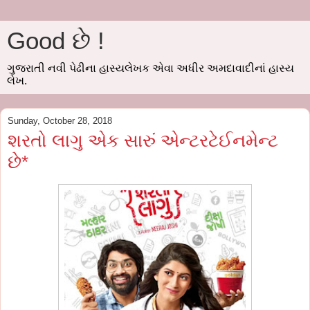
Good છે !
ગુજરાતી નવી પેઢીના હાસ્યલેખક એવા અધીર અમદાવાદીનાં હાસ્ય
લેખ.
Sunday, October 28, 2018
શરતો લાગુ એક સારું એન્ટરટેઈનમેન્ટ
છે*