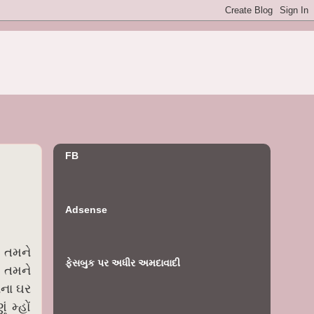
FB
Adsense
 તમને
ફેસબુક પર અધીર અમદાવાદી
! તમને
ાના ઘર
 મ્હોં