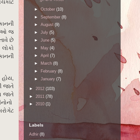
 ખચકાટ
►
October
(10)
►
September
(8)
મકાનની
►
August
(9)
ારીઓ જ
►
July
(5)
ાવે છે
►
June
(5)
ો લોકો
►
May
(4)
કાનની
►
April
(7)
►
March
(8)
►
February
(8)
ી હોય,
►
January
(7)
ી જાતે
►
2012
(103)
ણ જાતે
►
2011
(78)
ીનોનો
►
2010
(1)
સરોગેટ
Labels
Adhir
(8)