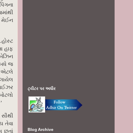
િંગના
જમાંથી
 મેઈન
.
હોસ્ટ
 આ હાફ
બેઝિન
બધે જ
 એટલે
ેલાયેલ
ચરાઈઝર
ટ્વીટર પર અધીર
 બોટલો
’
 સૌથી
ય તેવા
Blog Archive
મ છતાં