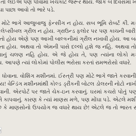
ી તો લઈએ પણ પીવામાં ખચકાટ જરૂર થાય. જોકે બે દિવસમાં
ા પાછા આવો તો ભારે પડે.
મોટે ભાગે આજુબાજુ ફેન્સીંગ ન હોય. સબ ભૂમિ રોબર્ટ કી. 
ોલેપ્સીબલ ગ્રીલ ન હોય. ગ્રાઉન્ડ ફ્લોર પર પણ કાચની બ
 રહેતો હોય એણે પણ આખી બાલ્કનીમાં ગ્રીલ નખાવી હોય. આ બત
 રાખતા હોય. અથવા તો એમની પાસે દલ્લો હશે જ નહિ. અથવા ત
નાણાનું ચલણ નહિ હોય. એ જે હોય તે, પણ ત્યાંના લોકો મ
. આપણે ત્યાં લોકોમાં પોલીસ ભરોસા કરતાં રામભરોસો વધારે.
 ધોવાના. વોશિંગ મશીનમાં. ઈસ્ત્રી પણ મોટે ભાગે જાતે કરવાન
! વેન્ડિંગ મશીનમાંથી કોલ્ડ ડ્રીંકની બોટલ ડોલરની નોટો નાખ
ેવાની. એરપોર્ટ પર જાતે ચેક-ઇન કરવાનું. ઘરમાં કચરો પોતું પ
ાપવાનું. કારણ કે ત્યાં માણસ મળે, પણ મોંઘા પડે. એટલે મશ
છે કે માણસોનો ઉપયોગ જ વધારે થાય છે! એટલે જ તો ભારત 