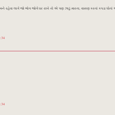
 રહેવા લાગે જો ભોગ જોગે ઘર રાખે તો એ પણ ઝાડું મારતા, વાસણ કરતાં કપડા ધોતાં
2:34
2:34