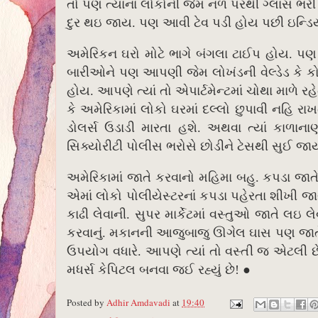
તો પણ ત્યાંના લોકોની જેમ નળ પરથી ગ્લાસ ભર
દુર થઇ જાય. પણ આવી ટેવ પડી હોય
પછી ઇન્ડિય
અમેરિકન ઘરો મોટે ભાગે બંગલા ટાઈપ હોય. પણ 
બારીઓને પણ આપણી જેમ લોખંડની વેલ્ડેડ કે ક
હોય. આપણે ત્યાં તો એપાર્ટમેન્ટમાં ચોથા માળે
કે અમેરિકામાં લોકો ઘરમાં દલ્લો છુપાવી નહિ
ડોલર્સ ઉડાડી મારતા હશે. અથવા ત્યાં કાળા
સિક્યોરીટી પોલીસ ભરોસે છોડીને ટેસથી સુઈ જાય
અમેરિકામાં જાતે કરવાનો મહિમા બહુ. કપડા જાતે
એમાં લોકો પોલીયેસ્ટરનાં કપડા પહેરતા શીખી જાય
કાઢી લેવાની. સુપર માર્કેટમાં વસ્તુઓ જાતે લઇ લ
કરવાનું. મકાનની આજુબાજુ ઊગેલ ઘાસ પણ જાતે ક
ઉપયોગ વધારે. આપણે ત્યાં તો વસ્તી જ એટલી 
મધર્સ કેપિટલ બનવા જઈ રહ્યું છે!
●
Posted by
Adhir Amdavadi
at
19:40