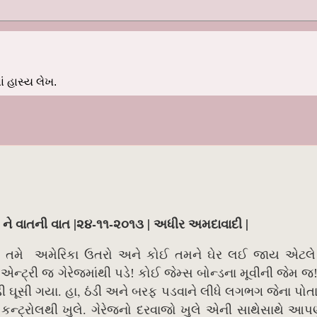
 હાસ્ય લેખ.
ત ને વાતની વાત |૨૪-૧૧-૨૦૧૩ | અધીર અમદાવાદી |
 તમે
અમેરિકા ઉતરો અને કોઈ તમને ઘેર લઈ જાય એટલે
 એન્ટ્રી જ ગેરેજમાંથી પડે! કોઈ જેમ્સ બોન્ડના મૂવીની જેમ જ
,
 ઘૂસી ગયા. હા
ઠંડી અને બરફ પડવાને લીધે લગભગ જેના પોત
કન્ટ્રોલથી ખુલે. ગેરેજનો દરવાજો ખુલે એની સાથેસાથે આપણું