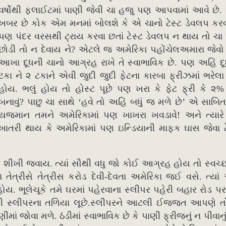
વર્ષોથી ફ્લાઈટમાં પાણી જેવી ચા હજુ પણ આપવામાં આવે છે
ખબર છે કોક એમ મનમાં બોલશે કે એ ચાનો ટેસ્ટ ડેવલપ કરવ
પણ પંદર વરસથી ટ્રાય કરવા છતાં ટેસ્ટ ડેવલપ ન થાય તો ચા પ
છોડી તો ન દેવાય ને? એટલે જ અમેરિકા પહોંચેલઅમારા જેવ
આખા દૂધની ચાનો આગ્રહ રાખે તે સ્વાભાવિક છે. પણ અહિં દૂ
ટકા ને ૨ ટકાને એવી જુદી જુદી ફેટના કારબા ફ્રીઝમાં ભરેલા
હોય. ભલું હોય તો હોસ્ટ પૂછે પણ ખરા કે ફેટ ફ્રી કે ૨%
બનાવું? પાછુ ચા સાથે ‘હવે તો અહિં બધું જ મળે છે’ એ સાબિ
યજમાન તમને અમેરિકામાં પણ ખાખરા ખવડાવે! અને ત્યારે
ખાતરી થાય કે અમેરિકામાં પણ ઇન્ડિયાની માફક ઘાસ જેવા ટ
તિ શીખી જવાય. ત્યાં સૌથી વધુ જો કોઈ આગ્રહ હોય તો સ્વચ્
તેત્રીસે તેત્રીસ કરોડ દેવી-દેવતા અમેરિકા જઈ વસે. ત્યા
ોય. ભૂલેચૂકે તમે ઘરમાં પહેરવાના સ્લીપર પહેરી બહાર રોડ પ
્સથી સ્લીપરના તળિયા લૂછે.સ્લીપરને આટલી ઈજ્જત આપણે ત
 જોવા મળે. ઠંડીમાં સ્વાભાવિક છે કે પાણી ફ્રીજનું ન પીવાનુ