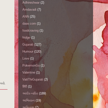
Adhireshwar
(2)
Amdavadi
(7)
ANN
(25)
daav.com
(1)
foodcraving
(1)
fridge
(1)
Gujarati
(127)
Humour
(120)
Love
(1)
PokemonGo
(1)
Valentine
(1)
VattThiGujarati
(2)
કરો.
हिंदी
(1)
અધીર-બધિર
(189)
અભિયાન
(19)
અમિતાભ
(7)