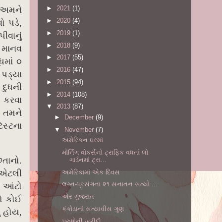
►
2021
(1)
. અમને
►
2020
(4)
ો પડે,
►
2019
(1)
ીવાનું
►
2018
(9)
ો માનવ
►
2017
(55)
ધમાં ૦
►
2016
(47)
 પડ્યા
►
2015
(94)
 દુધની
►
2014
(108)
ત કરવા
▼
2013
(87)
 તમને
►
December
(9)
ેસ્ટના
▼
November
(7)
અમેરિકન ઘરમાં
મોર્નિંગ વોકર્સનો ટ્રાફિક વધતાં લો
છતાનો.
ગાર્ડનમાં ટ્રા...
અમેરિકામાં એક દિવસ
ં એટલી
લગ્ન-પ્રસંગના ૨૧ સનાતન સત્યો ...
ર આંટો
એર ગુજરાત
ો કોઈ
કંકોડાનાં સત્યાવીસ ગુણ
ં હોય,
પુરુષોની ખરીદી