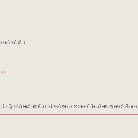
 ચતી કરો છો ;)
2:34
ડે નહિ, ખોટો ખોટો પણ વિવેક કરે અને એ તક ઝડપવાની તૈયારી બધા જ રાખશે, ચિંતા ન 