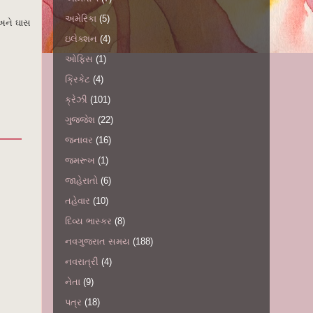
અમેરિકા
(5)
 અને ઘાસ
ઇલેક્શન
(4)
ઓફિસ
(1)
ક્રિકેટ
(4)
ક્રેઝી
(101)
ગુજ્જેશ
(22)
જનાવર
(16)
જમરૂખ
(1)
જાહેરાતો
(6)
તહેવાર
(10)
દિવ્ય ભાસ્કર
(8)
નવગુજરાત સમય
(188)
નવરાત્રી
(4)
નેતા
(9)
પત્ર
(18)