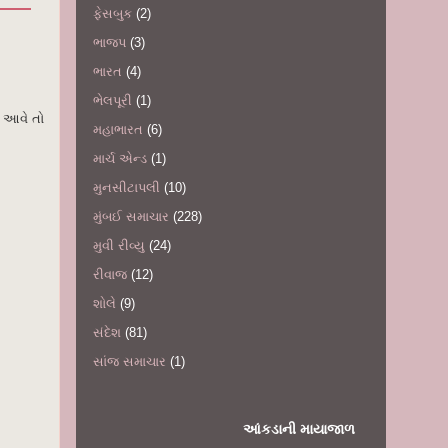
ફેસબુક
(2)
ભાજપ
(3)
ભારત
(4)
ભેલપૂરી
(1)
ટ આવે તો
મહાભારત
(6)
માર્ચ એન્ડ
(1)
મુનસીટાપલી
(10)
મુંબઈ સમાચાર
(228)
મુવી રીવ્યુ
(24)
રીવાજ
(12)
શોલે
(9)
સંદેશ
(81)
સાંજ સમાચાર
(1)
આંકડાની માયાજાળ