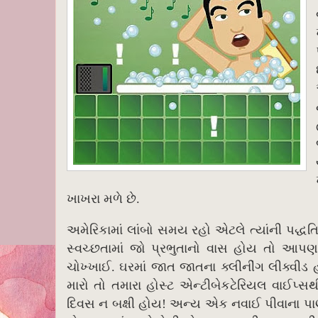
ખાખરા મળે છે.
અમેરિકામાં લાંબો સમય રહો એટલે ત્યાંની પદ્ધ
સ્વચ્છતામાં જો પ્રભુતાનો વાસ હોય તો આપણા 
ચોખ્ખાઈ. ઘરમાં જાત જાતના ક્લીનીંગ લીક્વીડ હ
મારો તો તમારા હોસ્ટ એન્ટીબેકટેરિયલ વાઈપ
દિવસ ન બક્ષી હોય! અન્ય એક નવાઈ પીવાના પાણીમાં