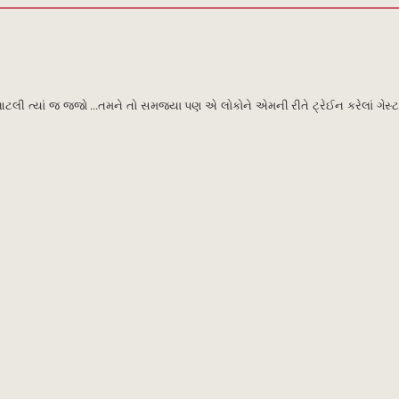
છે આટલી ત્યાં જ જજો ...તમને તો સમજ્યા પણ એ લોકોને એમની રીતે ટ્રેઈન કરેલાં ગેસ્