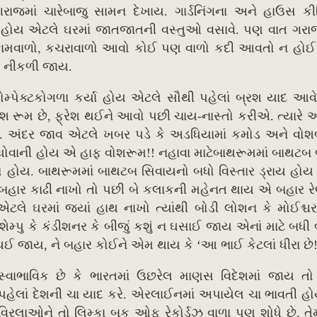
ાજમાં ચારેબાજુ સામન દેખાય. ગાર્ડનિંગના અને હાઉસ કીપ
ું હોય એટલે ઘરમાં જાતજાતની વસ્તુઓ વસાવે. પણ વાત ગરા
,
ામવાળો
કચરાવાળો આવો કોઈ પણ વાળો કદી આવતો ન હોઈ
ું નીકળી જાય.
મ્પેક્ટકોગળા કર્યા હોય એટલે સૌથી પહેલાં બ્રશ યાદ આવે
ોશ રૂમ છે, ફ્રેશ થઈને આવો પછી ચાય-નાસ્તો કરીએ. ત્યારે
 અંદર જાવ એટલે ખબર પડે કે અડધિયામાં કમોડ અને વોશ
 ધોવાની હોય એ હાફ વોશરૂમ!! નહાવા માટે
બાથરૂમમાં બાથટબ 
 હોય. બાથરૂમમાં બાથટબ સિવાયનો બધો વિસ્તાર ડ્રાય હોય
ાં બહાર કાઢી નાખો તો પછી બે કલાકની મહેનત થાય એ બહાર ર
એટલે ઘરમાં જ્યાં હાથ નાખો ત્યાંથી બોડી લોશન કે મોઈશ્
મ્પુ કે કંડીશનર કે બીજું કશું ન ઘસાઈ જાય એનાં માટે બધી
થઈ જાય, ને બહાર કોઈને એમ થાય કે ‘આ ભાઈ કેટલાં ધીરા છે!
સ્વાભાવિક છે કે ભારતમાં ઉછરેલ માણસ વિદેશમાં જાય તો
પહેલાં દેશની ચા યાદ કરે. એરલાઈનમાં અપાયેલ ચા ભાવતી હો
વિરલાઓને તો લિમ્કા બુક ઓફ રેકોર્ડઝ વાળા પણ શોધે છે, તે