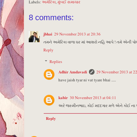
Labels:
અમેરિકા
,
મુંબઈ સમાચાર
8 comments:
jbhai
29 November 2013 at 20:36
તમને અમેરિકા વાળા ઘર માં આશરો નહિ આપે ! તમે એની પોલ
Reply
Replies
Adhir Amdavadi
29 November 2013 at 2
have jaish tyar ni vat tyare bhai .....
kabir
30 November 2013 at 04:11
અરે જસ્મીનભાઇ, કોઈ મદદગાર મળે એને કોઈ ના પા
Reply