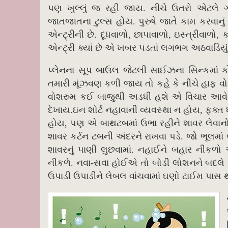
પણ ખુલ્લું જ રહી જાય. નીચે ઉતરો એટલે ગર
જાતજાતના ટુલ્સ હોય. પુરુષે જાતે કામ કરવાન
,
,
,
એન્ટ્રીની છે. દૂધવાળો
છાપાવાળો
ઇસ્ત્રીવાળો
ક
એન્ટ્રી ક્યાં છે એ ખબર પડતાં લગભગ અઠવાડિય
પ્લેનના સૂપ બાઉલ જેટલી સાઈઝના સિન્કમાં કો
તમારી મૂંઝવણ કળી જાય તો કહે કે નીચે હાફ વ
વોશરુમ કઈ બાજુથી અડધી હશે એ વિચાર આવે.
દેખાય.ઇન શોર્ટ નહાવાની વ્યવસ્થા ન હોય, ફક્ત
હોય, પણ એ બાથટબમાં ઉભા રહીને શાવર લેવાનો
શાવર કર્ટન ટબની અંદરને રાખવા પડે. જો ભૂલમ
શાવરનું પાણી લુછવામાં. નહાઈને બહાર નીકળો 
નીકળે. નવા-સવા હોઈએ તો બોડી લોશનને બદલે શે
ઉપાડી ઉપાડીને લેબલ વાંચવામાં ઘણો ટાઈમ પાસ 