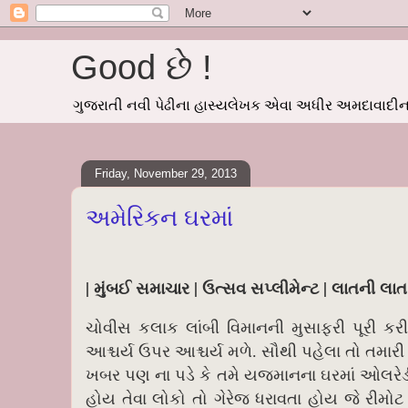
Good છે !
ગુજરાતી નવી પેઢીના હાસ્યલેખક એવા અધીર અમદાવાદીનાં
Friday, November 29, 2013
અમેરિકન ઘરમાં
| મુંબઈ સમાચાર | ઉત્સવ સપ્લીમેન્ટ | લાતની લા
ચોવીસ કલાક લાંબી વિમાનની મુસાફરી પૂરી કરી
આશ્ચર્ય ઉપર આશ્ચર્ય મળે. સૌથી પહેલા તો તમારી
ખબર પણ ના પડે કે તમે યજમાનના ઘરમાં ઓલરેડી
હોય તેવા લોકો તો ગેરેજ ધરાવતા હોય જે રીમોટ 