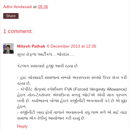
Adhir Amdavadi
at
08:36
Share
1 comment:
Mitesh Pathak
6 December 2013 at 12:05
સુપર રોફળા આર્ટીકલ... જોરદાર.....
કેટલાક સમાચારો હજી આવી રહ્યા છે.
- હાઇ સોસાયટી સમાજના સભ્યો અરસપરસ સંબંધો ઉપર શંકા કરી
રહ્યા છે.
- કોર્પોરેટ ક્ષેત્રમાં સ્પેશીયલ FVA (Forced Verginity Allowance)
હેઠળ નોન-ટેક્સેબલ એલાઉન્સ મળવું જોઈએ એવી માંગ પ્રબળ
બની છે. કાર્યભારના બોજા હેઠળ વર્જીનીટી અપનાવવી પડે છે એ મુદ્દા
હેઠળ.
- વર્જીનીટી બાય ફોર્સ વાળાને અનામતનો વધુ લાભ મળે એ માટે વાંઢા
સમાજ એક રેલીનું આયોજન કરી રહ્યું છે.
Reply