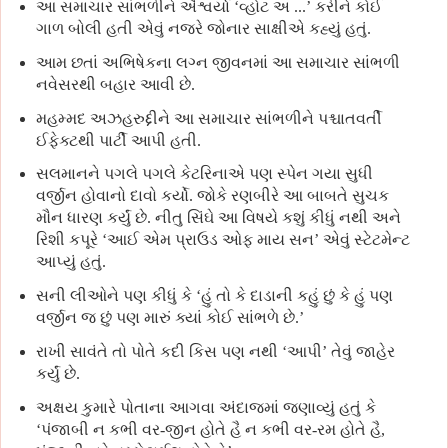
આ સમાચાર સાંભળીને ઐશ્વર્યા ‘વ્હોટ અ ...’ કરીને કોઈ
ગાળ બોલી હતી એવું નજરે જોનાર સાક્ષીએ કહ્યું હતું.
આમ છતાં અભિષેકના લગ્ન જીવનમાં આ સમાચાર સાંભળી
નવેસરથી બહાર આવી છે.
મહમ્મદ અઝહરુદ્દીને આ સમાચાર સાંભળીને પશ્ચાતવર્તી
ઈફેક્ટથી પાર્ટી આપી હતી.
સલમાનને પગલે પગલે કેટરિનાએ પણ સ્પેન ગયા સુધી
વર્જીન હોવાનો દાવો કર્યો. જોકે રણબીરે આ બાબતે સુચક
મૌન ધારણ કર્યું છે. નીતુ સિંઘે આ વિષયે કશું કીધું નથી અને
રિશી કપૂરે ‘આઈ એમ પ્રાઉડ ઓફ માય સન’ એવું સ્ટેટમેન્ટ
આપ્યું હતું.
સની લીઓને પણ કીધું કે ‘હું તો કે દાડાની કહું છું કે હું પણ
વર્જીન જ છું પણ મારું ક્યાં કોઈ સાંભળે છે.’
રાખી સાવંતે તો પોતે કદી કિસ પણ નથી ‘આપી’ તેવું જાહેર
કર્યું છે.
અક્ષય કુમારે પોતાના આગવા અંદાજમાં જણાવ્યું હતું કે
‘પંજાબી ન કભી વર-જીન હોતે હૈ ન કભી વર-રમ હોતે હૈ,