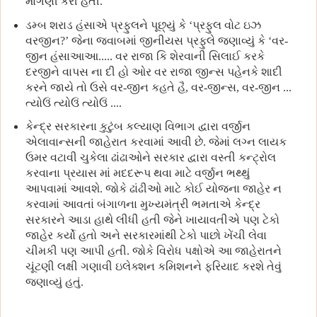
માંગણી કરી હતી.
ડમ્બ શરાડ હંસાએ પ્રફુલને પૂછ્યું કે ‘પ્રફુલ વોટ ઇઝ
વરજીન?’ જેના જવાબમાં જીનીયસ પ્રફુલે જણાવ્યું કે ‘વર-
જીન હંસાઆઆ..... વર રાજા કિ શેરવાની સિલાઈ કરકે
દરજીને વાપસ ના દી હો ઓર વર રાજા જીન્સ પહેનકે શાદી
કરને જાયે તો ઉસે વર-જીન કહતે હૈ, વર-જીન્સ, વર-જીન ...
ત્યોઉં ત્યોઉં ત્યોઉં ....
કેન્દ્ર સરકારના કુટુંબ કલ્યાણ વિભાગ દ્વારા વર્જીન
એલાવાન્સની જાહેરાત કરવામાં આવી છે. જેમાં લગ્ન લાયક
ઉમર વટાવી ચુકેલા ઢાંઢાઓને સરકાર દ્વારા વસ્તી કન્ટ્રોલ
કરવાના પ્રયાસ માં મદદરૂપ થવા માટે વર્જીન ભથ્થું
આપવામાં આવશે. જોકે ઢાંઢીઓ માટે કોઈ યોજના જાહેર ન
કરવામાં આવતાં બંગાળના મુખ્યમંત્રી ભમતાએ કેન્દ્ર
સરકારને આડા હાથે લીધી હતી જેને ખાયાવતીએ પણ ટેકો
જાહેર કર્યો હતો અને સરકારમાંથી ટેકો પાછો ખેંચી લેવા
ચીમકી પણ આપી હતી. જોકે વિરોધ પક્ષોએ આ જાહેરાતને
ચૂંટણી લક્ષી ગણાવી ઇલેક્શન કમિશનને ફરિયાદ કરશે તેવું
જણાવ્યું હતું.