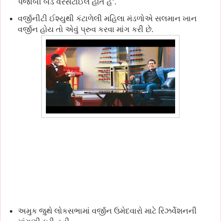
પંજાબી બડે વરસેટાઈલ હોતે હે’.
વર્જીનીટી ઈશ્યુથી કંટાળેલી મહિલા મંડળોએ સલમાન ખાન
વર્જીન હોય તો એવું પ્રુવ કરવા માંગ કરી છે.
અમુક જુથે લોકસભામાં વર્જીન ઉમેદવારો માટે રિઝર્વેશનની