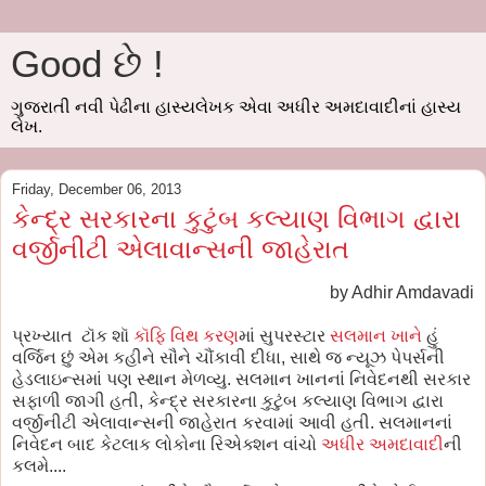
Good છે !
ગુજરાતી નવી પેઢીના હાસ્યલેખક એવા અધીર અમદાવાદીનાં હાસ્ય
લેખ.
Friday, December 06, 2013
કેન્દ્ર સરકારના કુટુંબ કલ્યાણ વિભાગ દ્વારા
વર્જીનીટી એલાવાન્સની જાહેરાત
by Adhir Amdavadi
પ્રખ્યાત ટૉક શૉ
કૉફિ વિથ કરણ
માં સુપરસ્ટાર
સલમાન ખાને
હું
વર્જિન છું એમ કહીને સૌને ચૌંકાવી દીધા, સાથે જ ન્યૂઝ પેપર્સની
હેડલાઇન્સમાં પણ સ્થાન મેળવ્યુ. સલમાન ખાનનાં નિવેદનથી સરકાર
સફાળી જાગી હતી, કેન્દ્ર સરકારના કુટુંબ કલ્યાણ વિભાગ દ્વારા
વર્જીનીટી એલાવાન્સની જાહેરાત કરવામાં આવી હતી. સલમાનનાં
નિવેદન બાદ કેટલાક લોકોના રિએક્શન વાંચો
અધીર અમદાવાદી
ની
કલમે....