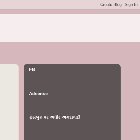
FB
Adsense
ફેસબુક પર અધીર અમદાવાદી