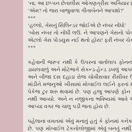
‘ના, આ છપ્પન છેતાલીસ ઓગણત્રીસ અગિયાર 
‘એમ? તો જરા બાજુવાળા ગીતાબેનને આપશો?’
***
‘હલ્લો, ગેસનું સિલિન્ડર જોઈએ છે નંબર નોંધો’
‘બોસ નંબર તો નોંધી લઉં. ને આપણને ગેસનો પો
એટલો ગેસ પોડયુસ નઈ થતો હોય! ફરી નંબર ચેક
***
કહેવાની જરૂર નથી કે ઉપરના વાર્તાલાપ ફોનના
ડાયલવાળું અને મોટેભાગે સેકન્ડ-હેન્ડ ડબલું આ
અને બીજા દસ દહાડા રોજ ચોવીસવાર રીસીવર
માંડીને મજનુઓ ખીસામાં મોબાઈલ લઈને ફરતાં થ
પેકેજ ટુર શરુ થવામાં છે. પણ હજુ આપણે ફો
નથી આવ્યો. અને ન નજીકના ભવિષ્યમાં આવે 
આપ્યા વગર જ ચાલુ પડી જતા હોય છે.
પહેલાના વખતમાં એવું મનાતું હતું કે ફોનમાં 
છે. પણ મોબાઈલ ટેકનોલોજીમાં એવું બનતું નથી