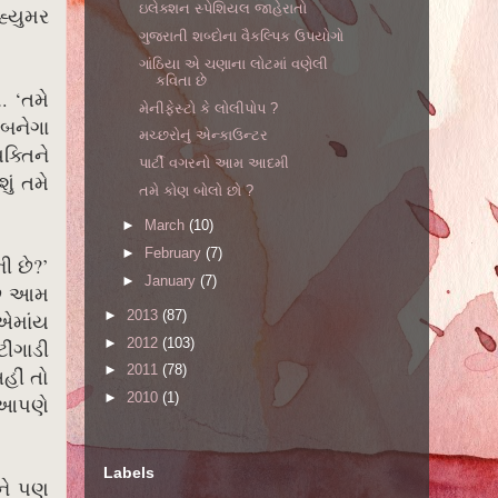
ઇલેક્શન સ્પેશિયલ જાહેરાતો
હ્યુમર
ગુજરાતી શબ્દોના વૈકલ્પિક ઉપયોગો
ગાંઠિયા એ ચણાના લોટમાં વણેલી
કવિતા છે
. ‘તમે
મેનીફેસ્ટો કે લોલીપોપ ?
બનેગા
મચ્છરોનું એન્કાઉન્ટર
ક્તિને
પાર્ટી વગરનો આમ આદમી
ું તમે
તમે કોણ બોલો છો ?
►
March
(10)
►
February
(7)
ી છે?’
►
January
(7)
છું આમ
►
2013
(87)
 એમાંય
►
2012
(103)
ટીંગાડી
►
2011
(78)
હીં તો
►
2010
(1)
 આપણે
Labels
ાને પણ