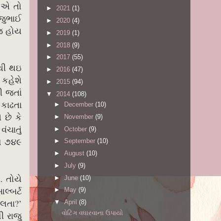
 એ તો
►
2021
(1)
ાજુભાઈ
►
2020
(4)
રજ હોય
►
2019
(1)
►
2018
(9)
►
2017
(55)
નથી થઇ
►
2016
(47)
 કહેશે
►
2015
(94)
ી જતાં
▼
2014
(108)
કાઢતા
►
December
(10)
છે કે
►
November
(9)
ંચાતું
►
October
(9)
લે ૭૪૯
►
September
(10)
►
August
(10)
►
July
(9)
 તોયે
►
June
(10)
લ્બર્ટ
►
May
(9)
ોલતા?’
▼
April
(8)
વોટિંગ વધારવાના ઉપાયો
ી રાજુ