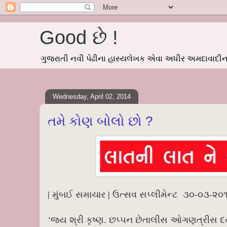
Good છે !
ગુજરાતી નવી પેઢીના હાસ્યલેખક એવા અધીર અમદાવાદીનાં
Wednesday, April 02, 2014
તમે કોણ બોલો છો ?
| મુંબઈ સમાચાર | ઉત્સવ સપ્લીમેન્ટ ૩૦-૦૩-૨૦
‘જય શ્રી કૃષ્ણ. છપ્પન છેતાલીસ ઓગણત્રીસ દ