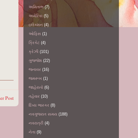
અમિતાભ
(7)
અમેરિકા
(5)
ઇલેક્શન
(4)
ઓફિસ
(1)
ક્રિકેટ
(4)
ક્રેઝી
(101)
ગુજ્જેશ
(22)
જનાવર
(16)
જમરૂખ
(1)
જાહેરાતો
(6)
તહેવાર
(10)
er Post
દિવ્ય ભાસ્કર
(8)
નવગુજરાત સમય
(188)
નવરાત્રી
(4)
નેતા
(9)