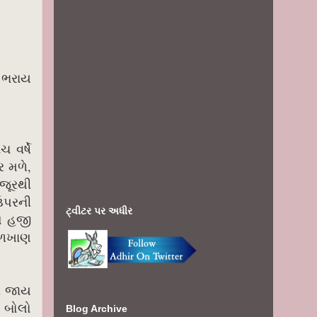
ર ભરાય
 વર્ષે
ર મળે,
જૂરથી
 ઉપરની
ટ્વીટર પર અધીર
લ હજી
ઓળખાણ
ગી જાય
ઈ બોલો
Blog Archive