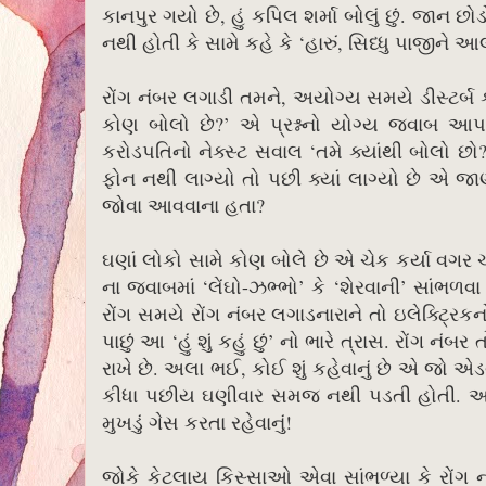
કાનપુર ગયો છે, હું કપિલ શર્મા બોલું છું. જાન છ
નથી હોતી કે સામે કહે કે ‘હારું, સિધ્ધુ પાજીને આલ
રોંગ નંબર લગાડી તમને, અયોગ્ય સમયે ડીસ્ટર્બ
કોણ બોલો છે?’ એ પ્રશ્નનો યોગ્ય જવાબ આ
કરોડપતિનો નેક્સ્ટ સવાલ ‘તમે ક્યાંથી બોલો છો
ફોન નથી લાગ્યો તો પછી ક્યાં લાગ્યો છે એ જાણીન
જોવા આવવાના હતા?
ઘણાં લોકો સામે કોણ બોલે છે એ ચેક કર્યા વગર ચાલુ
ના જવાબમાં ‘લેંઘો-ઝભ્ભો’ કે ‘શેરવાની’ સાંભ
રોંગ સમયે રોંગ નંબર લગાડનારાને તો ઇલેક્ટ્ર
પાછું આ ‘હું શું કહું છું’ નો ભારે ત્રાસ. રોંગ ન
રાખે છે. અલા ભઈ, કોઈ શું કહેવાનું છે એ જો 
કીધા પછીય ઘણીવાર સમજ નથી પડતી હોતી. આમ 
મુખડું ગેસ કરતા રહેવાનું!
જોકે કેટલાય કિસ્સાઓ એવા સાંભળ્યા કે રોંગ