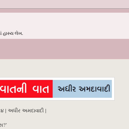
 હાસ્ય લેખ.
૧૪ | અધીર અમદાવાદી |
સ?’