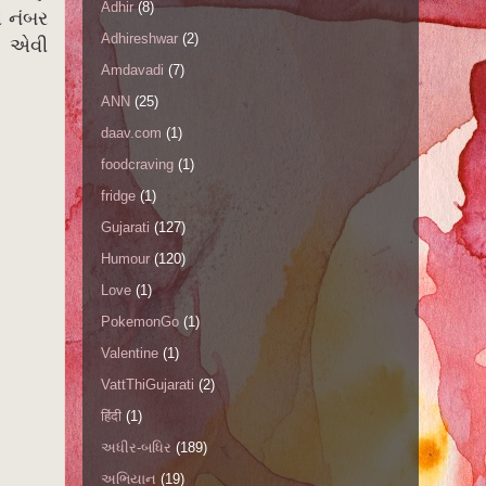
Adhir
(8)
ગ નંબર
Adhireshwar
(2)
’ એવી
Amdavadi
(7)
ANN
(25)
daav.com
(1)
foodcraving
(1)
fridge
(1)
Gujarati
(127)
Humour
(120)
Love
(1)
PokemonGo
(1)
Valentine
(1)
VattThiGujarati
(2)
हिंदी
(1)
અધીર-બધિર
(189)
અભિયાન
(19)