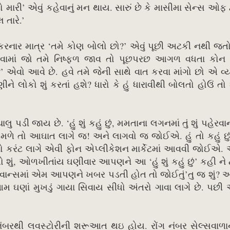
ોડો મારી’ એવું કહેવાનું મન થાય. સારું છે કે માસીમા સેન્સ ઓફ 
 તારે.’
 કરનાર માત્ર ‘તમે કોણ બોલો છો?’ એવું પૂછી અટકી નથી જતો
પવામાં જો તમે નિષ્ફળ જાવ તો પૂછપરછ આગળ વધતા કોન 
?’ એવો આવે છે. હવે તમે જેની સાથે વાત કરવા માંગો છો એ વ્ય
ે લોકો શું કરતાં હશે? ધારો કે હું ધારાવીથી બોલતો હોઉં તો શ
 પડી જાય છે. ‘હું શું કહું છું, મમતાના લગનમાં તું શું પહેરવાન
ળવા મળે તો આઘાત લાગે જ! અને લાગવો જ જોઈએ. હું તો કહું 
િકનો કરંટ લાગે એવી ફોન એપ્લીકેશન માર્કેટમાં આવવી જોઈએ.
ંબર તો શું, ઓળખીતાંય ઘણીવાર આપણને આ ‘હું શું કહું છું’ કહી ને 
એડવાન્સમાં એમ આપણને ખબર પડતી હોત તો જોઈતું’તુ જ શું? અ
ઘણાં મુખડું ગાયા સિવાય સીધો અંતરો ગાવા લાગે છે. પછી
 નંબરથી લવસ્ટોરીની શરૂઆત થઇ હોય. રોંગ નંબર સેલ્સવાળ