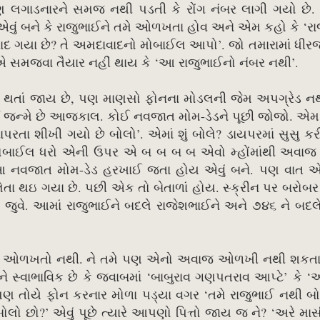
પણ લગાડનારને સમજ નથી પડતી કે રોંગ નંબર લાગી ગયો છે.
 એવું બને કે રાજુભાઈને તમે ઓળખતા હોવ અને એમ કહો કે ‘ર
દાવાદ ગયા છે? તે અમદાવાદનો મોબાઈલ આપો’. જો તમારામાં ધી
 એ સમજવા તૈયાર નહીં થાય કે ‘આ રાજુભાઈનો નંબર નથી’.
ર્ટ થતાં જાય છે, પણ માણસો ફોનના મોડલની જેમ અપગ્રેડ 
ાર્ટ જન્મે છે આજકાલ. કોઈ નવજાત મોમ-ડેડને પૂછી જોજો. એમ
પરતા શીખી ગયો છે બોલો’. એમાં શું બોલે? ડાયપરમાં સુસુ કર
ોબાઈલ ધરો એની ઉપર એ બ બ બ બ એવો મ્હોંમાંથી અવાજ 
 આ નવજાત મોમ-ડેડ હરખાઈ જતા હોય એવું બને. પણ વાત એ 
લેતા થઇ ગયા છે. પછી એક તો બેતાળાં હોય. સ્ક્રીન પર બરોબર વ
ે જુવે. આમાં રાજુભાઈને બદલે રાજેશભાઈને અને ૭૪૬ ને બદ
ને ઓળખતો નથી. ને તમે પણ એનો અવાજ ઓળખી નથી શકતા.
સ્વાભાવિક છે કે જવાબમાં ‘બાબુરાવ ગણપતરાવ આપ્ટે’ કે ‘આ
પણ તોયે ફોન કરનાર મોળા પડ્યા વગર ‘તમે રાજુભાઈ નથી બ
ો છો?’ એવું પૂછે ત્યારે આપણો પિત્તો જાય જ ને? ‘અરે માસ