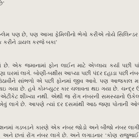
છે’
બ્લેમ પણ છે, પણ આખા ફેમિલીનો ભેગો કરીએ તોયે સિલિન્ડ
 કરીને ડાયલ કરજે બકા’
ં છે. એક જમાનામાં ફોન લાઈન માટે એપ્લાય કર્યા પછી પાંચ
પણા ઘરમાં લાગે. બોણી-બક્ષીસ આપ્યા પછી પંદર દહાડા પછી નંબ
 ઉઠાવીને સાંભળો એ પછી ફોનમાં જીવ આવે. પણ આજકાલ મ
ઇ ગયા છે. હવે કોમ્પ્યુટર કાર ચલાવતા થઇ ગયા છે. ચન્દ્ર
ન એટીકેટ શીખ્યા નથી. એથી જ રોંગ નંબરની સમસ્યાનો ઉકે
એવું લાગે છે. આપણે ત્યાં દર દસમાંથી આઠ જણા પોતાની 
કનેક્શનમાં ગડબડને કારણે એક નંબર જોડો અને બીજો નંબર લા
. અને છતાં રોંગ નંબર લાગે છે. અને લગાડનાર ‘કોણ રાજુભા