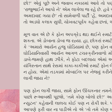
છો?’ એવું પૂછે અને જવાબ નકારમાં આવે તો 
‘રાજુભાઈને આપો ને’ એમ લાગેલા જ રહે છે. હવે
અમદાવાદ ગયા છે’ તો સામેવાળી પાર્ટી ‘હેં, અમ
તો અડધો કલાક સુધી, ચોખવટપૂર્વક કહેવા છતાં,
મૂળ વાત એ છે કે ફોન અપગ્રેડ થઇ થઈને સ્મા
શકતા. એ ડોબાના ડોબા જ રહ્યા. હા, છોકરાં સ્મ
કે ‘અમારો આર્યન હજુ ઘોડિયામાં છે, પણ ફોન વા
ઘોડિયાનિવાસી આર્યન આગળ ટચસ્ક્રીનવાળો મ
ડાબે-જમણે હાથ ઝીંકે, ને ફોટા બદલાય એમાં
યંગિસ્તાન સાથે રેસમાં કાકા-કાકીઓ સ્માર્ટ ફોન 
ન હોય. એમાં તડકામાં મોબાઈલ પર નેજવું કરીન
લાગી જાય ને?
પણ ફોન લાગી જાય, સામે ફોન ઊંચકનાર તમ
પાછો રૂઆબથી પૂછશે, ‘તમે કોણ બોલો છો?’ અને 
ન્યુટન’ કહેવાની લાલચ કોઈ પણ ન રોકી શકે. 
આપણે ફરી વાર ના પાડીએ તો એ ‘તો તમે કોણ બોલ