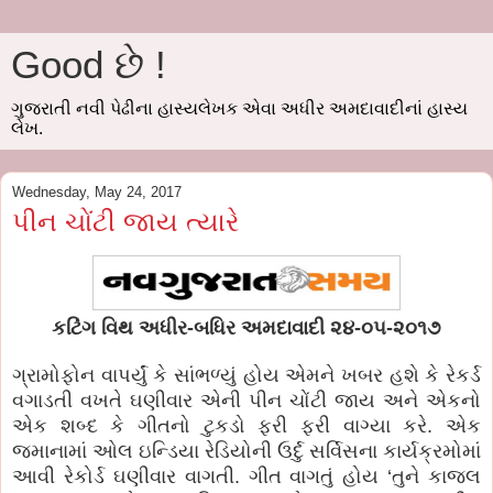
Good છે !
ગુજરાતી નવી પેઢીના હાસ્યલેખક એવા અધીર અમદાવાદીનાં હાસ્ય
લેખ.
Wednesday, May 24, 2017
પીન ચોંટી જાય ત્યારે
કટિંગ વિથ અધીર-બધિર અમદાવાદી ૨૪-૦૫-૨૦૧૭
ગ્રામોફોન વાપર્યું કે સાંભળ્યું હોય એમને ખબર હશે કે રેકર્ડ
વગાડતી વખતે ઘણીવાર એની પીન ચોંટી જાય અને એકનો
એક શબ્દ કે ગીતનો ટુકડો ફરી ફરી વાગ્યા કરે. એક
જમાનામાં ઓલ ઇન્ડિયા રેડિયોની ઉર્દુ સર્વિસના કાર્યક્રમોમાં
આવી રેકોર્ડ ઘણીવાર વાગતી. ગીત વાગતું હોય ‘તુને કાજલ