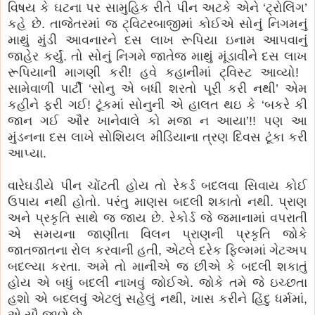
વિષય કે ઘટના પર સામુહિક રીતે પીન અટકે એને ‘ટ્રોલિંગ’
કહે છે. તાજેતરમાં જ ટ્વિટરબાજીમાં કોઈએ સોનું નિગમનું
માથું મુંડી આવનારને દસ લાખ રૂપિયા ઇનામ આપવાનું
જાહેર કર્યું. તો સોનું નિગમે જાતેજ માથું મૂંડાવીને દસ લાખ
રૂપિયાની માગણી કરી​!​ હવે કહાનીમાં ટ્વિસ્ટ આવ્યો!​ ​
સામેવાળી પાર્ટી ‘સોનુ એ બધી શરતો પૂરી કરી નથી’ એમ
કહીને ફરી ગઈ! ટૂંકમાં સોનુની એ હાલત થઇ કે ‘બકરે કી
જાન ગઈ ઔર ખાનેવાલે કો મજા ન આયા’!! પણ આ
મુંડનના દસ લાખે સોશિયલ મીડિયાના ત્રણ દિવસ ટૂંકા કરી
આપ્યા.
વારેઘડીયે પીન ચોંટતી હોય તો રેકર્ડ બદલવા સિવાય કોઈ
ઉપાય નથી હોતો. પરંતુ માણસ બદલી શકાતો નથી. પ્રાણ
અને પ્રકૃતિ સાથે જ જાય છે. રેકોર્ડ જે જમાનામાં વપરાતી
એ સમયના જાણીતા વિલન પ્રાણની પ્રકૃતિ જોકે
જાતજાતના રોલ કરવાની હતી, એટલે દરેક ફિલ્મમાં ગેટઅપ
બદલ્યા કરતા. અમે તો માનીએ જ છીએ કે બદલી શકાતું
હોય એ બધું બદલી નાખવું જોઈએ. જોકે તમે જે ઇચ્છતા
હશો એ બદલવું એટલું સહેલું નથી, ખાસ કરીને હિંદુ ધર્મમાં,
એ સૌ જાણે છે.