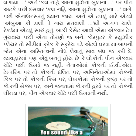
લગાયા ...’ અને ‘કલ નહિ આના મુઝેના બુલાના ...’ પર પીન
અટકે પછી દસવાર ‘કલ નહિ આના મુઝેના બુલાના ...’ વાગે.
પછી એનાઉન્સરનું ધ્યાન જાય અને એ ટપલું મારે એટલે
‘અંબુઆ કી ડાલી પે ગાય મતવાલી ...’થી આગળ ચાલે.
રેકર્ડમાં એટલું સારું હતું, બાકી કેસેટ આવી એમાં એકવાર ટેપ
ગુંચવાય પછી એના તોરણો જ બને. કોમ્પુટર કે મ્યુઝીક
પ્લેયર તો સીડીમાં ક્રેક કે સ્ક્રેચ પડે એટલે ઘરડા મા-બાપની
જેમ એના અસ્તિત્વની નોંધ લેવાનું સાવ બંધ જ કરી દે.
વ્યવહારમાં પણ એવું બનતું હોય છે કે લોકોની પીન એકવાર
ચોંટે પછી ઉખડે જ નહીં. નેતાઓમાં કોકની ઈ.વી.એમ.
ટેમ્પરિંગ પર તો કોકની દલિત પર, અભિનેતાઓમાં કોકની
કિક પર તો કોકની કિસ પર, લેખકોમાં કોકની કૃષ્ણ પર તો
કોકની સેક્સ પર, અને જનતામાં કોકની હરડે પર તો કોકની
લીમડા પર, પીન એકવાર ચોંટે પછી ઉખડતી નથી.