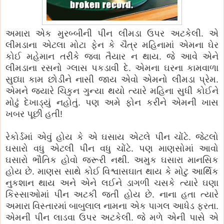
અમારા એક મુરબ્બીની પીન લીમડા ઉપર અટકેલી. એ
લીમડાના એટલા મોટા ફેન કે ચૈત્ર મહિનામાં એમના ઘેર
કોઈ મહેમાન તરીકે જવા તૈયાર ન થાય. જે આવે એને
લીમડાના રસનો ગ્લાસ પકડાવી દે. એમના ઘરના કામવાળા
સુધ્ધા કામ છોડીને નાસી જાય એવો એમનો લીમડા પ્રેમ.
એમને જયારે ચિકુન ગુન્યા થયો ત્યારે મહિના સુધી કોઈને
મોઢું દેખાડ્યું નહોતું. પણ અમે ફોન કરીને એમની ખાસ
ખબર પૂછી હતી!
રેકોર્ડમાં એવું હોય કે એ ઘસાય એટલે પીન ચોંટે. જેટલો
ઘસારો વધુ એટલી પીન વધુ ચોંટે. પણ માણસોમાં આવો
ઘસારો ભૌતિક હોવો જરૂરી નથી. અમુક ઘસારા માનસિક
હોય છે. માણસ સાથે કોઈ વિશ્વાસઘાત થાય કે મોટુ આર્થિક
નુકશાન થાય અને એને લઈને ડાગળી ચસકે ત્યારે ઘણા
કિસ્સાઓમાં પીન અટકી જતી હોય છે. નાના હતા ત્યારે
અમારા વિસ્તારમાં બાબુલાલ નામના એક પાગલ આધેડ ફરતા.
એમની પીન લાડવા ઉપર અટકેલી. જે મળે એની પાસે એ