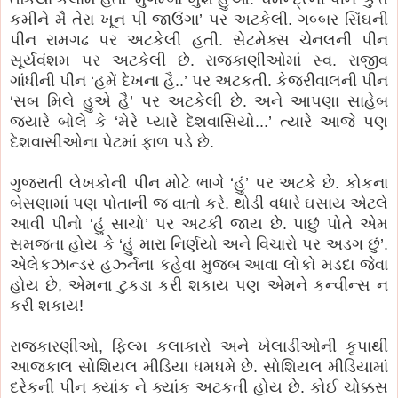
કમીને મૈ તેરા ખૂન પી જાઉંગા’ પર અટકેલી. ગબ્બર સિંઘની
પીન રામગઢ પર અટકેલી હતી. સેટમેક્સ ચેનલની પીન
સૂર્યવંશમ પર અટકેલી છે. રાજકાણીઓમાં સ્વ. રાજીવ
ગાંધીની પીન ‘હમેં દેખના હૈ..’ પર અટકતી. કેજરીવાલની પીન
‘સબ મિલે હુએ હૈ’ પર અટકેલી છે. અને આપણા સાહેબ
જ્યારે બોલે કે ‘મેરે પ્યારે દેશવાસિયો...’ ત્યારે આજે પણ
દેશવાસીઓના પેટમાં ફાળ પડે છે.
ગુજરાતી લેખકોની પીન મોટે ભાગે ‘હું’ પર અટકે છે. કોકના
બેસણામાં પણ પોતાની જ વાતો કરે. થોડી વધારે ઘસાય એટલે
આવી પીનો ‘હું સાચો’ પર અટકી જાય છે. પાછું પોતે એમ
સમજતા હોય કે ‘હું મારા નિર્ણયો અને વિચારો પર અડગ છું’.
એલેકઝાન્ડર હર્ઝ્નના કહેવા મુજબ આવા લોકો મડદા જેવા
હોય છે, એમના ટુકડા કરી શકાય પણ એમને કન્વીન્સ ન
કરી શકાય!
રાજકારણીઓ, ફિલ્મ કલાકારો અને ખેલાડીઓની કૃપાથી
આજકાલ સોશિયલ મીડિયા ધમધમે છે. સોશિયલ મીડિયામાં
દરેકની પીન ક્યાંક ને ક્યાંક અટકતી હોય છે. કોઈ ચોક્કસ