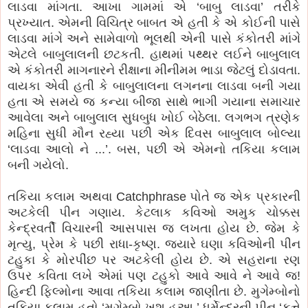
લાડવા માંગતા. આખા ગામમાં એ ‘બાબુ લાડવા’ તરીકે
પ્રખ્યાત. એમની વિચિત્ર બાબત એ હતી કે એ કોઈની પાસે
લાડવા માંગે અને સામેવાળો ભૂલથી એની પાસે કંકોતરી માંગે
એટલે બાબુલાલની છટકતી. હાથમાં પથ્થર લઈને બાબુલાલ
એ કંકોતરી માગનારને રીક્ષાના મીનીમમ ભાડા જેટલું દોડાવતા.
વાયકા એવી હતી કે બાબુલાલના લગનના લાડવા બની ગયા
હતા એ સમયે જ કન્યા બીજા સાથે ભાગી ગયાના સમાચાર
આવેલા અને બાબુલાલ સુધબુધ ખોઈ બેઠેલા. લગભગ ત્રણેક
મહિના સુધી મૌન રહ્યા પછી એક દિવસ બાબુલાલ બોલ્યા
‘લાડવા આલો ને ...’. બસ, પછી એ એમનો તકિયા કલામ
બની ગયેલો.
તકિયા કલામ અથવા Catchphrase પોતે જ એક પ્રકારની
અટકેલી પીન ગણાય. કેટલાક કવિઓ અમુક ચોક્કસ
કેન્દ્રવર્તી વિચારની આસપાસ જ લખતા હોય છે. જેમ કે
મૃત્યુ, પ્રેમ કે પછી રાધા-કૃષ્ણ. જ્યારે ઘણા કવિઓની પીન
ટહુકા કે મોરપીંછ પર અટકેલી હોય છે. એ સહરાના રણ
ઉપર કવિતા લખે એમાં પણ ટહુકો આવે આવે ને આવે જ!
હિન્દી ફિલ્મોના આવા તકિયા કલામ જાણીતા છે. મુગેમ્બોનો
તકિયા કલામ હતો ‘મુગેમ્બો ખુશ હુઆ.’ ધર્મેન્દ્રની પીન ‘કુત્તે