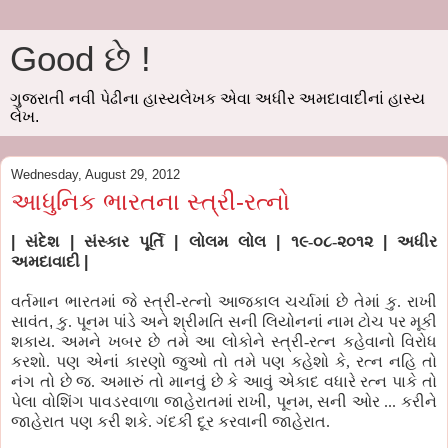
Good છે !
ગુજરાતી નવી પેઢીના હાસ્યલેખક એવા અધીર અમદાવાદીનાં હાસ્ય
લેખ.
Wednesday, August 29, 2012
આધુનિક ભારતના સ્ત્રી-રત્નો
|
સંદેશ
|
સંસ્કાર પૂર્તિ
|
લોલમ લોલ
|
૧૯
-૦૮-૨૦૧૨
|
અધીર
અમદાવાદી
|
વર્તમાન ભારતમાં જે સ્ત્રી-રત્નો આજકાલ ચર્ચામાં છે તેમાં કુ. રાખી
સાવંત
,
કુ. પૂનમ પાંડે અને શ્રીમતિ સની લિયોનનાં નામ ટોચ પર મૂકી
શકાય. અમને ખબર છે તમે આ લોકોને સ્ત્રી-રત્ન કહેવાનો વિરોધ
કરશો. પણ એનાં કારણો જુઓ તો તમે પણ કહેશો કે, રત્ન નહિ તો
નંગ તો છે જ. અમારું તો માનવું છે કે આવું એકાદ વધારે રત્ન પાકે તો
પેલા વોશિંગ પાવડરવાળા જાહેરાતમાં રાખી, પૂનમ, સની ઓર ... કરીને
જાહેરાત પણ કરી શકે. ગંદકી દૂર કરવાની જાહેરાત.