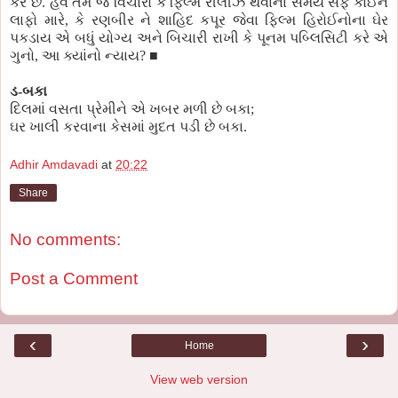
કરે છે. હવે તમે જ વિચારો કે ફિલ્મ રીલીઝ થવાના સમયે સૈફ કોઈને
લાફો મારે, કે રણબીર ને શાહિદ કપૂર જેવા ફિલ્મ હિરોઈનોના ઘેર
પકડાય એ બધું યોગ્ય અને બિચારી રાખી કે પૂનમ પબ્લિસિટી કરે એ
ગુનો, આ ક્યાંનો ન્યાય?
■
ડ-બકા
દિલમાં વસતા પ્રેમીને એ ખબર મળી છે બકા;
ઘર ખાલી કરવાના કેસમાં મુદત પડી છે બકા.
Adhir Amdavadi
at
20:22
Share
No comments:
Post a Comment
‹
›
Home
View web version