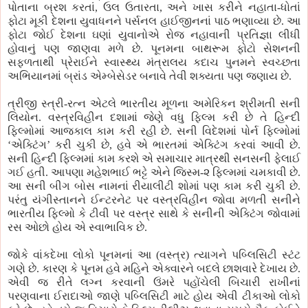
પોતાના બ્રશ કરતાં, ઉલ ઉતારતા, અને ખાસ કરીને નહાતા-ધોતાં
ફોટા મૂકી દેશના યુવાધનને પર્સનલ હાઈજીનનાં પાઠ ભણાવ્યા છે. આ
ફોટા જોઈ દેશના ઘણાં યુવાનોએ રોજ નહાવાની પ્રતિજ્ઞા લીધી
હોવાનું પણ જાણવા મળે છે. પૂનમના બાથરૂમ ફોટો સેશનની
સફળતાથી પ્રેરાઈને સ્વાસ્થ્ય મંત્રાલય કદાચ પુનમને સ્વચ્છતા
અભિયાનમાં બ્રાંડ એમ્બેસેડર બનાવે તેવી શક્યતા પણ જણાય છે.
ત્રીજી સ્ત્રી-રત્ન એટલે ભારતીય મૂળના અમેરિકન શ્રીમતી સની
લિયોન. વસ્ત્રવિહીન દશામાં જેણે વધુ ફિલ્મ કરી છે તે હિન્દી
ફિલ્મોમાં આજકાલ કામ કરી રહી છે. સની વિદેશમાં પોર્ન ફિલ્મોમાં
‘એક્ટિંગ’ કરી ચુકી છે, હવે એ ભારતમાં એક્ટિંગ કરવાં આવી છે.
સની હિન્દી ફિલ્મમાં કામ કરશે એ સમાચાર માત્રથી સનસની ફેલાઈ
ગઈ હતી. આપણા મહેશભાઈ ભટ્ટે એને જિસ્મ-૨ ફિલ્મમાં ચમકાવી છે.
આ સની બીગ બોસ નામનાં રીયાલીટી શોમાં પણ કામ કરી ચુકી છે.
પરંતુ યંગીસ્તાનને ઈન્ટરનેટ પર વસ્ત્રવિહીન જોવા મળતી સનીને
ભારતીય ફિલ્મો કે ટીવી પર વસ્ત્ર સાથે કે સનીની એક્ટિંગ જોવામાં
રસ ઓછો હોય એ સ્વાભાવિક છે.
જોકે વાંકદેખા લોકો પૂનમનાં આ (વસ્ત્ર) ત્યાગને પબ્લિસિટી સ્ટંટ
ગણે છે. કારણ કે પૂનમ હવે મહિને એક્વારને બદલે છાશવારે દેખાય છે.
એવી જ રીતે લગ્ન કરવાની ઉંમરે પહોંચેલી બિચારી રાખીનાં
પરણવાના ઈરાદાઓ જાણે પબ્લિસિટી માટે હોય એવી ટીકાઓ લોકો