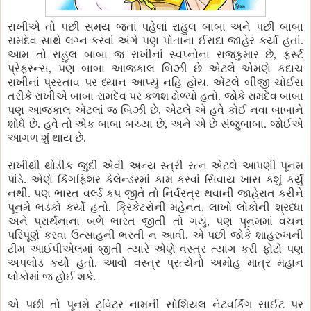
રાખીએ તો પછી સમય જતાં પહેલાં રાહુલ બાબા અને પછી બાબા
રામદેવ સાથે લગ્ન કરવાં અંગે પણ પોતાના ઈરાદા જાહેર કર્યા હતાં.
આમ તો રાહુલ બાબા જ રાખીનાં સ્વપ્નોના રાજકુમાર છે, ફર્સ્ટ
પ્રેફરન્સ, પણ બાબા આજકાલ બિઝી છે એટલે એમણે કદાચ
રાખીનાં પ્રસ્તાવ પર ધ્યાન આપ્યું નહિ હોય. એટલે બીજી ચોઈસ
તરીકે રાખીએ બાબા રામદેવ પર કળશ ઢોળ્યો હતો. જોકે રામદેવ બાબા
પણ આજકાલ એટલાં જ બિઝી છે, એટલે એ હવે કોઈ નવા બાબાને
શોધે છે. હવે તો એક બાબા બચ્યા છે, અને એ છે સંજુબાબા. જોઈએ
આગળ શું થાય છે.
રાખીથી થોડીક જુદી એવી અન્ય સ્ત્રી રત્ન એટલે આપણી પૂનમ
પાંડે. એણે કિંગફિશર કેલેન્ડરમાં કામ કરવાં સિવાય ખાસ કશું કર્યું
નથી. પણ ભારત વર્લ્ડ કપ જીતે તો નિર્વસ્ત્ર થવાની જાહેરાત કરીને
પૂનમે ભડકો કર્યો હતો. ક્રિકેટરોની મહેનત, લાખો લોકોની શ્રધ્ધા
અને પ્રાર્થનાના બળે ભારત જીતી તો ગયું, પણ પૂનમમાં વચન
પરિપૂર્ણ કરવા ઉત્સાહની ભરતી ન આવી. એ પછી જોકે શાહરુખની
ટીમ આઈપીએલમાં જીતી ત્યારે એણે વસ્ત્ર ત્યાગ કરી ફોટો પણ
અપલોડ કર્યો હતો. આવો વસ્ત્ર પ્રત્યેનો અમોહ માત્ર મહાન
લોકોમાં જ હોઈ શકે.
એ પછી તો પૂનમે ટ્વિટર નામની સોશિયલ નેટવર્કિંગ સાઈટ પર