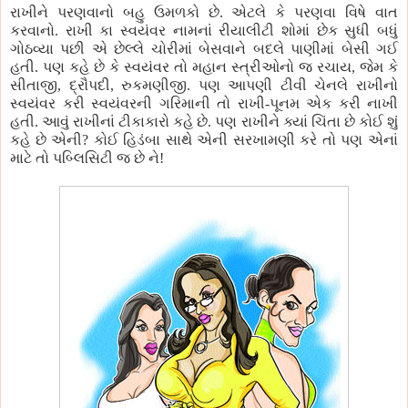
રાખીને પરણવાનો બહુ ઉમળકો છે. એટલે કે પરણવા વિષે વાત
કરવાનો. રાખી કા સ્વયંવર નામનાં રીયાલીટી શોમાં છેક સુધી બધું
ગોઠવ્યા પછી એ છેલ્લે ચોરીમાં બેસવાને બદલે પાણીમાં બેસી ગઈ
હતી. પણ કહે છે કે સ્વયંવર તો મહાન સ્ત્રીઓનો જ રચાય, જેમ કે
સીતાજી, દ્રૌપદી, રુકમણીજી. પણ આપણી ટીવી ચેનલે રાખીનો
સ્વયંવર કરી સ્વયંવરની ગરિમાની તો રાખી-પૂનમ એક કરી નાખી
હતી. આવું રાખીનાં ટીકાકારો કહે છે. પણ રાખીને ક્યાં ચિંતા છે કોઈ શું
કહે છે એની? કોઈ હિડંબા સાથે એની સરખામણી કરે તો પણ એનાં
માટે તો પબ્લિસિટી જ છે ને!