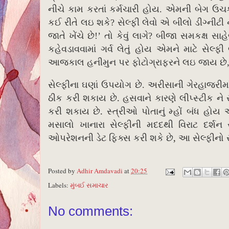
નીચે કામ કરતાં કર્મચારી હોય. એમની બેગ ઉચ
કઈ રીતે લઇ શકે? સેલ્ફી લેવો એ બીલો ડીગ્નીટી
જાતે ખેંચે છે!’ તો કેવું લાગે? બીજા સમકક્
કહેવડાવવામાં ગર્વ લેતું હોય એમને માટે સેલ
આજકાલ હનીમુન પર ફોટોગ્રાફરને લઇ જાય છે, તો 
સેલ્ફીના ઘણાં ઉપયોગ છે. અરીસાની ગેરહાજરીમાં
.
ઠીક કરી શકાય છે
હસવાને કારણે લીપ્સ્ટીક ન
.
કરી શકાય છે
સ્ત્રીઓ પોતાનું મ્હોં બંધ હો
મસાલો ખાનારા સેલ્ફીની મદદથી વિરાટ દર્શન સ્ટ
,
ઓપરેશનની ડેટ ફિક્સ કરી શકે છે
આ સેલ્ફીનો 
Posted by
Adhir Amdavadi
at
20:25
Labels:
મુંબઈ સમાચાર
No comments: