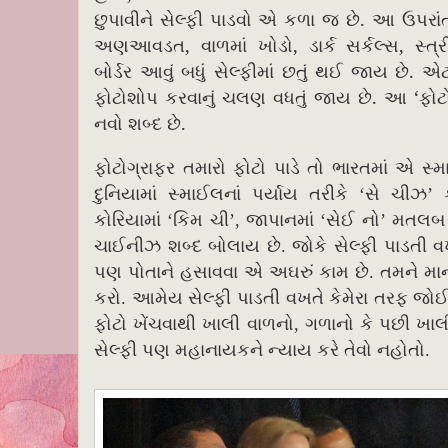
.
છુપાવીને સેલ્ફી પાડવો એ કળા જ છે
આ ઉપરાં
,
,
,
અણઆવડત
વાળમાં ખોડો
ડાર્ક સર્કલ્સ
સ્ત
.
બોર્ડર આવું બધું સેલ્ફીમાં છતું થઈ જાય છે
એટ
.
‘
ફોટોશોપ કરવાનું ચલણ વધતું જાય છે
આ
ફોટ
.
નવો શબ્દ છે
ફોટોગ્રાફર તમારો ફોટો પાડે તો ભારતમાં એ સ્
દુનિયામાં સ્માઈલનાં પર્યાય તરીકે ‘સે ચીઝ’ 
કોરિયામાં ‘કિમ ચી’, જાપાનમાં ‘સેઈ નો’ મતલબ કે 
ચાઈનીઝ શબ્દ બોલાય છે. જોકે સેલ્ફી પાડતી વખત
પણ પોતાને હસાવવા એ અઘરું કામ છે. તમને માન્ય
કરો. આમેય સેલ્ફી પાડતી વખતે કેમેરા તરફ જોઈ 
ફોટો ખેંચવાથી ખાલી વાળનો, ગળાનો કે પછી ખા
સેલ્ફી પણ મહાનાયકને ન્યાય કરે તેવો નહોતો.