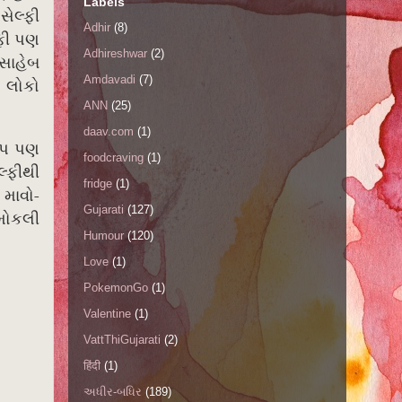
Labels
ેલ્ફી
Adhir
(8)
્ફી પણ
Adhireshwar
(2)
 સાહેબ
Amdavadi
(7)
ર લોકો
ANN
(25)
daav.com
(1)
પ પણ
foodcraving
(1)
લ્ફીથી
fridge
(1)
.
-
માવો
Gujarati
(127)
 મોકલી
Humour
(120)
Love
(1)
PokemonGo
(1)
Valentine
(1)
VattThiGujarati
(2)
हिंदी
(1)
અધીર-બધિર
(189)