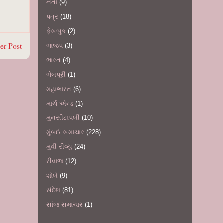
નેતા
(9)
પત્ર
(18)
ફેસબુક
(2)
er Post
ભાજપ
(3)
ભારત
(4)
ભેલપૂરી
(1)
મહાભારત
(6)
માર્ચ એન્ડ
(1)
મુનસીટાપલી
(10)
મુંબઈ સમાચાર
(228)
મુવી રીવ્યુ
(24)
રીવાજ
(12)
શોલે
(9)
સંદેશ
(81)
સાંજ સમાચાર
(1)