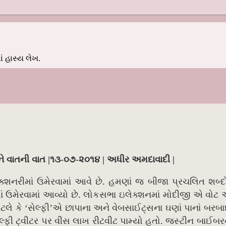
 હાસ્ય લેખ.
 ને વાતની વાત |૧૩-૦૭-૨૦૧૪ | અધીર અમદાવાદી |
.
્શનરીમાં ઉમેરવામાં આવે છે
હમણાં જ બીજા પ્રચલિત શબ્દો
.
ં ઉમેરવામાં આવ્યો છે
લોકસભા ઇલેક્શનમાં મોદીજી એ વોટ 
 એટલે કે ‘સેલ્ફી’એ છાપાના અને વેબસાઈટ્સના ઘણાં પાનાં બરબાદ
.
લ્ફી ટ્વીટર પર વીસ લાખ રીટવીટ પામ્યો હતો
જસ્ટીન બાઈબરન