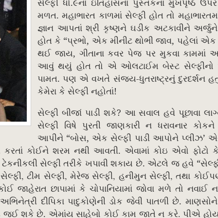
.
સેલ્ફી ધો
૯નાં ઇતિહાસના પુસ્તકના મુખપૃષ્ઠ ઉપ
.
મળત
મહાભારત કાળમાં સેલ્ફી હોત તો મહાભારતમા
જ્ઞાન આપતાં શ્રી કૃષ્ણને ઘડીક અટકાવીને અર્જુને 
“
,
,
હોત કે
પ્રભો
એક મીનીટ થોભી જાવ
પહેલાં એક 
,
થઈ જાય
ગીતાના કવર પેજ પર મુકવા કામમાં 
આવું થયું હોત તો એ ઓલટાઈમ બેસ્ટ સેલ્ફીનો એ
.
-
પામત
પણ એ વખતે સંજય
ધુતરાષ્ટ્રનું દુરદર્શન હ
!
કેમેરા કે સેલ્ફી નહોતાં
?
સેલ્ફી બીજાં પાડી શકે
આ સવાલ હવે પૂછાવા લાગ્
સેલ્ફી વિષે પુરતી જાણકારી ન ધરાવનાર કોકને 
“
,
’
આપીને
બોસ
એક સેલ્ફી પાડી આપોને પ્લીઝ
એવ
.
ગ કરતાં કોઈને શરમ નથી આવતી
એવામાં કોઇ એવો ફોટો કે
.
“
ટેકનીકલી સેલ્ફી તરીકે ખપાવી શકાય છે
એટલે જ હવે
સેલ્
,
,
,
,
 સેલ્ફી
ટીમ સેલ્ફી
મેરેજ સેલ્ફી
હનીમુન સેલ્ફી
તથા કોઈપ
ોઈ જાહેરાત છાપામાં કે ચોપાનિયામાં જોવા મળે તો નવાઈ ન
.
 અભિનેત્રી દીપિકા પાદુકોણેની ડોક જેવી પાતળી છે
માણસોને
.
 જઈ શકે છે
એમાંય સાહેબો કોઈ કામ જાતે ન કરે. પીએ હો