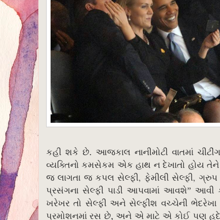
.
કહી શકે છે
આજકાલ નાનીમોટી વાતમાં ચીટીં
વ્યક્તિનો કમસેકમ એક હાથ ન દેખાતો હોય તેને 
,
,
જ લાગતા જ કપલ સેલ્ફી
ફેમીલી સેલ્ફી
ગ્રુપ
પ્રસંગના સેલ્ફી પાડી આપવામાં આવશે”
આવી ક
ખરેખર તો સેલ્ફી અને સેલ્ફીશ વચ્ચેની ભેદરેખા
,
પ્રમોશનમાં રસ છે
અને એ માટે એ કોઈ પણ હદે