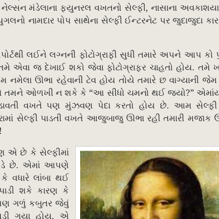
,
ેલ્સન મંડેલાના ફ્યુનરલ વખતનો સેલ્ફી
નાસાના અવકાશયાત
ુગલનો નામદાર પોપ સાથેના સેલ્ફી ઈન્ટરનેટ પર જુદાજુદા ક
પોર્ટથી લઈને લગ્નની ફોટોગ્રાફી સુધી તમારે અપને આપ કો 
.
તમે એવા જ દેખાઈ શકો જેવા ફોટોગ્રાફર ચાહતો હોય
તમે 
મેલા ઊભા રહેવાની ટેવ હોય તોયે તમારે છ વાગ્યાની જેમ સ
“
?”
ો તમને ઓળખી ન શકે કે
આ સીધો ચમનો થઈ જયો
એમાંય
.
ો પડાવતી વખતે પણ મુંઝવણ પેદા કરતો હોય છે
આમ સેલ્ફી
રામાં સેલ્ફી પાડતી વખતે આજુબાજુ ઊભા રહી તમારી મજાક ઉ
!
ણ એ છે કે સેલ્ફીમાં
.
ે છે
એમાં આપણે
કે વધારે લાંબા થઈ
 પાડી શકે કારણ કે
પણ ગળું કબુતર જેવું
,
 પડી ગયા હોય
એ