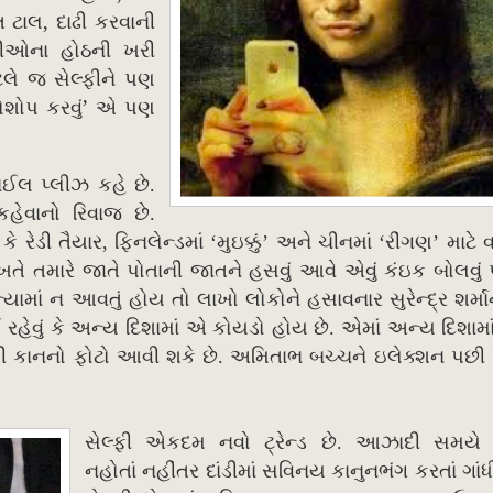
,
ત ટાલ
દાઢી કરવાની
્રીઓના હોઠની ખરી
લે જ સેલ્ફીને પણ
’
ોશોપ કરવું
એ પણ
માઈલ પ્લીઝ કહે છે.
કહેવાનો રિવાજ છે.
રેડી તૈયાર, ફિનલેન્ડમાં ‘મુઇક્કું’ અને ચીનમાં ‘રીંગણ’ માટે 
ે તમારે જાતે પોતાની જાતને હસવું આવે એવું કંઇક બોલવું પ
ામાં ન આવતું હોય તો લાખો લોકોને હસાવનાર સુરેન્દ્ર શર્મા
રહેવું કે અન્ય દિશામાં એ કોયડો હોય છે. એમાં અન્ય દિશામ
લી કાનનો ફોટો આવી શકે છે. અમિતાભ બચ્ચને ઇલેક્શન પછી 
સેલ્ફી એકદમ નવો ટ્રેન્ડ છે. આઝાદી સમયે સ
નહોતાં નહીંતર દાંડીમાં સવિનય કાનુનભંગ કરતાં ગાં