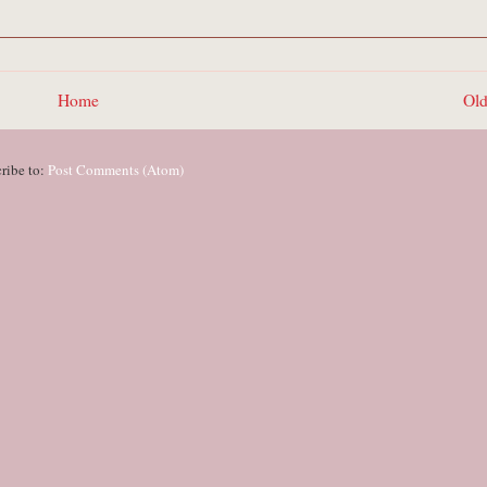
Home
Old
ribe to:
Post Comments (Atom)