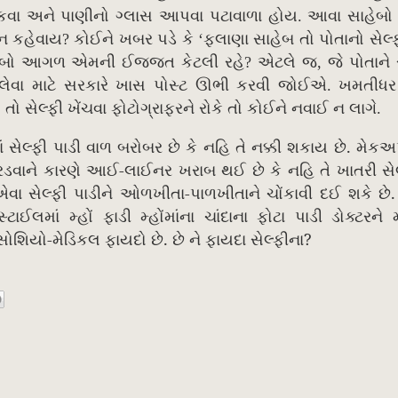
કવા અને પાણીનો ગ્લાસ આપવા પટાવાળા હોય. આવા સાહેબો સ
 ન કહેવાય? કોઈને ખબર પડે કે ‘ફલાણા સાહેબ તો પોતાનો સેલ
ષ સાહેબો આગળ એમની ઈજ્જત કેટલી રહે? એટલે જ, જે પોતાને
્ફી લેવા માટે સરકારે ખાસ પોસ્ટ ઊભી કરવી જોઈએ. ખમતીધ
સેલ્ફી ખેંચવા ફોટોગ્રાફરને રોકે તો કોઈને નવાઈ ન લાગે.
.
 સેલ્ફી પાડી વાળ બરોબર છે કે નહિ તે નક્કી શકાય છે
મેકઅ
-
ે રડવાને કારણે આઈ
લાઈનર ખરાબ થઈ છે કે નહિ તે ખાતરી સે
-
ય એવા સેલ્ફી પાડીને ઓળખીતા
પાળખીતાને ચોંકાવી દઈ શકે છે
ાઈલમાં મ્હોં ફાડી મ્હોંમાંના ચાંદાના ફોટા પાડી ડોક્ટરને
-
.
?
સોશિયો
મેડિકલ ફાયદો છે
છે ને ફાયદા સેલ્ફીના