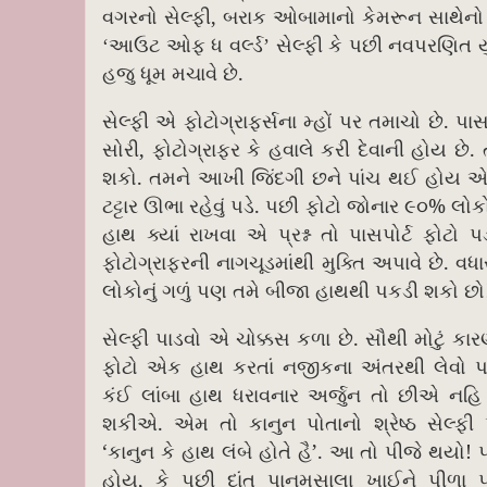
,
વગરનો સેલ્ફી
બરાક ઓબામાનો કેમરૂન સાથેનો ન
‘આઉટ ઓફ ધ વર્લ્ડ’ સેલ્ફી કે પછી નવપરણિત ય
.
હજુ ધૂમ મચાવે છે
.
સેલ્ફી એ ફોટોગ્રાફર્સના મ્હોં પર તમાચો છે
પાસ
,
.
સોરી
ફોટોગ્રાફર કે હવાલે કરી દેવાની હોય છે
.
શકો
તમને આખી જિંદગી છને પાંચ થઈ હોય એમ ન
.
%
ટટ્ટાર ઊભા રહેવું પડે
પછી ફોટો જોનાર ૯૦
લોક
હાથ ક્યાં રાખવા એ પ્રશ્ન તો પાસપોર્ટ ફોટ
.
ફોટોગ્રાફરની નાગચૂડમાંથી મુક્તિ અપાવે છે
વધા
લોકોનું ગળું પણ તમે બીજા હાથથી પકડી શકો છો
.
સેલ્ફી પાડવો એ ચોક્કસ કળા છે
સૌથી મોટું કાર
ફોટો એક હાથ કરતાં નજીકના અંતરથી લેવો પડ
કંઈ લાંબા હાથ ધરાવનાર અર્જુન તો છીએ નહિ 
.
શકીએ
એમ તો કાનુન પોતાનો શ્રેષ્ઠ સેલ્ફી
‘
’.
!
કાનુન કે હાથ લંબે હોતે હૈ
આ તો પીજે થયો
,
હોય
કે પછી દાંત પાનમસાલા ખાઈને પીળા