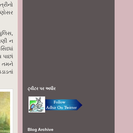
્રીનો
ારણોસર
,
પુલિસ
ખણી ન
િધ્ધાં
 પાછાં
 તમને
ડાડતાં
ટ્વીટર પર અધીર
Blog Archive