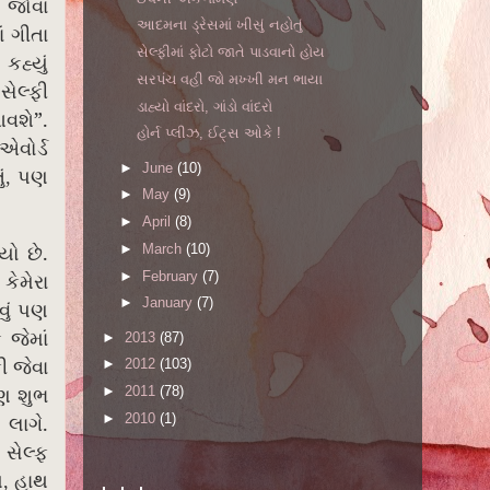
ર જોવા
આદમના ડ્રેસમાં ખીસું નહોતું
ં ગીતા
સેલ્ફીમાં ફોટો જાતે પાડવાનો હોય
કહ્યું
સરપંચ વહી જો મખ્ખી મન ભાયા
સેલ્ફી
ડાહ્યો વાંદરો, ગાંડો વાંદરો
”.
આવશે
હોર્ન પ્લીઝ, ઈટ્સ ઓકે !
વોર્ડ
►
June
(10)
તું, પણ
►
May
(9)
►
April
(8)
.
►
March
(10)
યો છે
►
February
(7)
કેમેરા
►
January
(7)
ું પણ
 જેમાં
►
2013
(87)
►
2012
(103)
ફી જેવા
►
2011
(78)
ણ શુભ
►
2010
(1)
.
લાગે
 સેલ્ફ
ય, હાથ