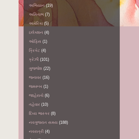
અભિયાન
(19)
અમિતાભ
(7)
અમેરિકા
(5)
ઇલેક્શન
(4)
ઓફિસ
(1)
ક્રિકેટ
(4)
ક્રેઝી
(101)
ગુજ્જેશ
(22)
જનાવર
(16)
જમરૂખ
(1)
જાહેરાતો
(6)
તહેવાર
(10)
દિવ્ય ભાસ્કર
(8)
નવગુજરાત સમય
(188)
નવરાત્રી
(4)