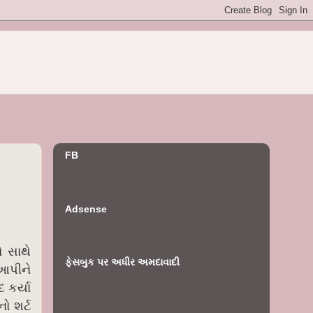
FB
Adsense
 સાથે
ફેસબુક પર અધીર અમદાવાદી
આપીને
 કર્યા
ો શર્ટ