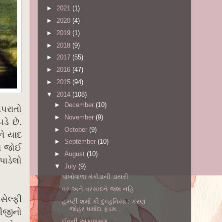
►
2021
(1)
►
2020
(4)
►
2019
(1)
►
2018
(9)
►
2017
(55)
►
2016
(47)
►
2015
(94)
▼
2014
(108)
►
December
(10)
વપરાતો
►
November
(9)
ડે છે.
►
October
(9)
ને યાદ
►
September
(10)
ાં જોઈ
►
August
(10)
પાડેલો
▼
July
(9)
પાંખોવાળા મંકોડાની ડાયરી
વર અને વરસાદને જશ નહિ
ેલ્ફી
હમ્પ્ટી શર્મા કી દુલ્હનિયા : કરણ
જોહર ધર્માદા ફંડમ...
ધીજીનો
ઈવની અકળામણ