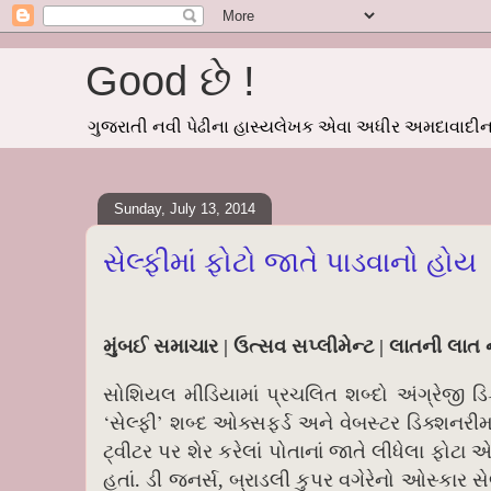
Good છે !
ગુજરાતી નવી પેઢીના હાસ્યલેખક એવા અધીર અમદાવાદીનાં
Sunday, July 13, 2014
સેલ્ફીમાં ફોટો જાતે પાડવાનો હોય
મુંબઈ સમાચાર | ઉત્સવ સપ્લીમેન્ટ | લાતની લાત
સોશિયલ મીડિયામાં પ્રચલિત શબ્દો અંગ્રેજી ડિક
‘
’
સેલ્ફી
શબ્દ ઓક્સફર્ડ અને વેબસ્ટર ડિક્શનરીમા
ટ્વીટર પર શેર કરેલાં પોતાનાં જાતે લીધેલા ફોટા
.
,
હતાં
ડી જ્નર્સ
બ્રાડલી કુપર વગેરેનો ઓસ્કાર સે