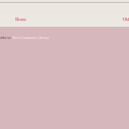
Home
Old
ribe to:
Post Comments (Atom)