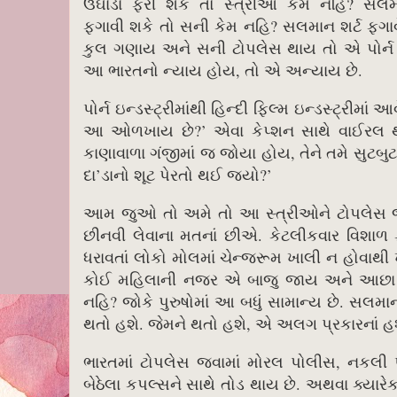
ઉઘાડા ફરી શકે તો સ્ત્રીઓ કેમ નહિ? સલમ
ફગાવી શકે તો સની કેમ નહિ? સલમાન શર્ટ ફગા
કુલ ગણાય અને સની ટોપલેસ થાય તો એ પોર્
આ ભારતનો ન્યાય હોય, તો એ અન્યાય છે.
પોર્ન ઇન્ડસ્ટ્રીમાંથી હિન્દી ફિલ્મ ઇન્ડસ્ટ્રીમ
આ ઓળખાય છે?’ એવા કેપ્શન સાથે વાઈરલ થયા
કાણાવાળા ગંજીમાં જ જોયા હોય, તેને તમે સુટબુટ
દા’ડાનો શૂટ પેરતો થઈ જ્યો?’
આમ જુઓ તો અમે તો આ સ્ત્રીઓને ટોપલેસ જવાન
છીનવી લેવાના મતનાં છીએ. કેટલીકવાર વિશાળ ફ
ધરાવતાં લોકો મોલમાં ચેન્જરૂમ ખાલી ન હોવાથી 
કોઈ મહિલાની નજર એ બાજુ જાય અને આછા અજવાળા
નહિ? જોકે પુરુષોમાં આ બધું સામાન્ય છે. સલ
થતો હશે. જેમને થતો હશે, એ અલગ પ્રકારનાં હશ
ભારતમાં ટોપલેસ જવામાં મોરલ પોલીસ, નકલી 
બેઠેલા કપલ્સને સાથે તોડ થાય છે. અથવા ક્યારેક