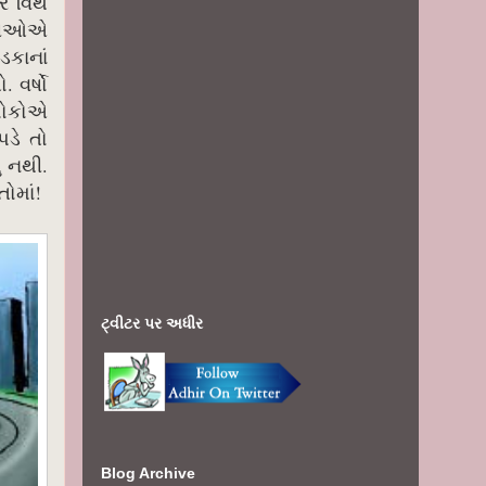
ર વિથ
ત્રીઓએ
ડકાનાં
 વર્ષો
 લોકોએ
પડે તો
ં નથી.
તોમાં!
ટ્વીટર પર અધીર
Blog Archive