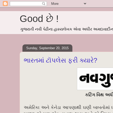
Good છે !
ગુજરાતી નવી પેઢીના હાસ્યલેખક એવા અધીર અમદાવાદીનાં
Sunday, September 20, 2015
ભારતમાં ટૉપલેસ ફરી ક્યારે?
કટિંગ વિથ અધ
અમેરિકા અને કેનેડા આપણાથી ઘણી બાબતોમાં