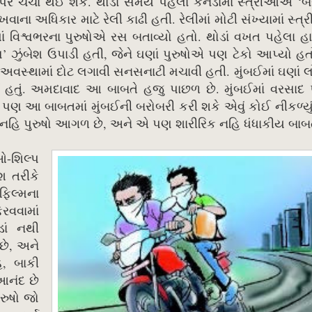
્ચા થઈ શકે. થોડા સમય પહેલાં કેનેડામાં સ્ત્રીઓએ ‘બે
વાના અધિકાર માટે રેલી કાઢી હતી. રેલીમાં મોટી સંખ્યામાં સ્
 વિશ્વભરના પુરુષોએ રસ બતાવ્યો હતો. થોડાં વખત પહેલા હા
ુંબેશ ઉપાડી હતી, જેને ઘણાં પુરુષોએ પણ ટેકો આપ્યો હતો.
્ન અવસ્થામાં દોટ લગાવી સનસનાટી મચાવી હતી. મુંબઈમાં ઘણાં
 હતું. અમદાવાદ આ બાબતે હજુ પાછળ છે. મુંબઈમાં વરસાદ 
ય પણ આ બાબતમાં મુંબઈની બરોબરી કરી શકે એવું કોઈ નીકળ્યુ
નહિ પુરુષો આગળ છે, અને એ પણ શારીરિક નહિ ધંધાકીય બાબ
-શિલ્પ
શ તરીકે
િલ્મના
રવવામાં
ડાં નથી
છે, અને
િ, બાકી
આનંદ છે
ુરુષો જો