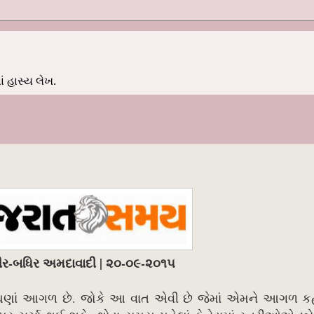
 હાસ્ય લેખ.
ીર-બધિર અમદાવાદી | ૨૦-૦૯-૨૦૧૫
 ઘણાં આગળ છે. જોકે આ વાત એવી છે જેમાં એમને આગળ કહે