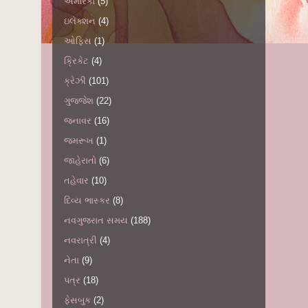
અમેરિકા
(5)
ઇલેક્શન
(4)
ઓફિસ
(1)
ક્રિકેટ
(4)
ક્રેઝી
(101)
ગુજ્જેશ
(22)
જનાવર
(16)
જમરૂખ
(1)
જાહેરાતો
(6)
તહેવાર
(10)
દિવ્ય ભાસ્કર
(8)
નવગુજરાત સમય
(188)
નવરાત્રી
(4)
નેતા
(9)
પત્ર
(18)
ફેસબુક
(2)