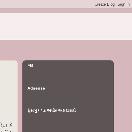
FB
Adsense
ફેસબુક પર અધીર અમદાવાદી
વા કે