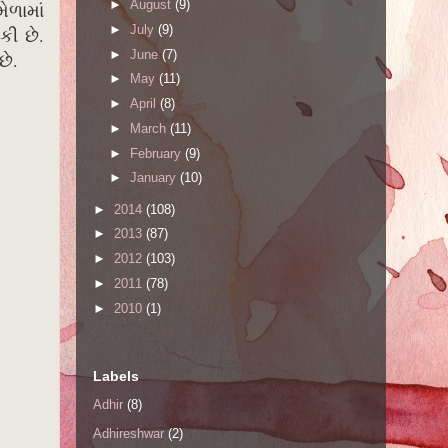
►
August
(9)
ેળામાં
►
July
(9)
કી છે.
►
June
(7)
છે.
►
May
(11)
►
April
(8)
►
March
(11)
►
February
(9)
►
January
(10)
►
2014
(108)
►
2013
(87)
►
2012
(103)
►
2011
(78)
►
2010
(1)
Labels
Adhir
(8)
Adhireshwar
(2)