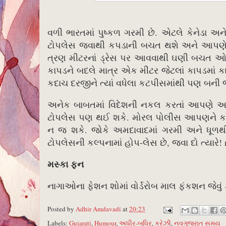
વળી ભારતમાં પુષ્કળ ગરમી છે. એટલે કેનેડા અન
ટોપલેસ જવાથી કપડાની બચત થશે અને આપણે કાપ
ત્રણ મીટરનાં ડ્રેસ પર આવવાથી ઘણી બચત ઓલ
કાપડને બદલે માત્ર એક મીટર જેટલાં કાપડમાં કામ
કદાચ દરજીને ત્યાં વધેલા કટપીસમાંથી પણ બની
અનેક બાબતમાં વિદેશની નકલ કરતાં આપણે આ બા
ટોપલેસ પણ થઈ શકે. મોરલ પોલીસ આપણને કાંકરિ
ન જ શકે. જોકે અમદાવાદમાં ગરમી અને ધૂળથી બ
ટોપલેસની કલ્પનામાં હોપ-લેસ છે, જવા દો ત્યારે! 
મસ્કા ફન
નાગાઓના ફેશન શોમાં વોર્ડરોબ માલ ફંકશન જેવું ક
Posted by
Adhir Amdavadi
at
20:23
Labels:
Gujarati
,
Humour
,
અધીર-બધિર
,
ક્રેઝી
,
નવગુજરાત સમય