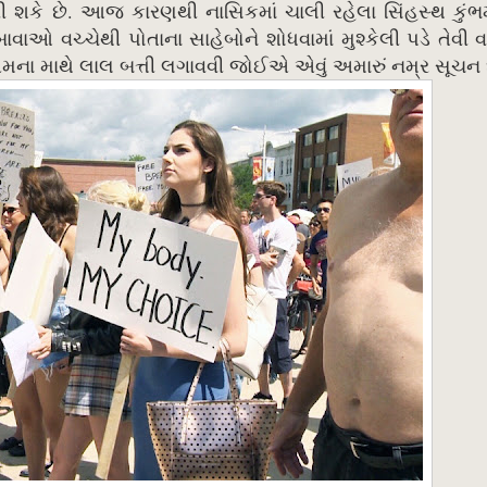
ફરી શકે છે. આજ કારણથી નાસિકમાં ચાલી રહેલા સિંહસ્થ કુંભમ
વાઓ વચ્ચેથી પોતાના સાહેબોને શોધવામાં મુશ્કેલી પડે તેવી વ
ા માથે લાલ બત્તી લગાવવી જોઈએ એવું અમારું નમ્ર સૂચન 