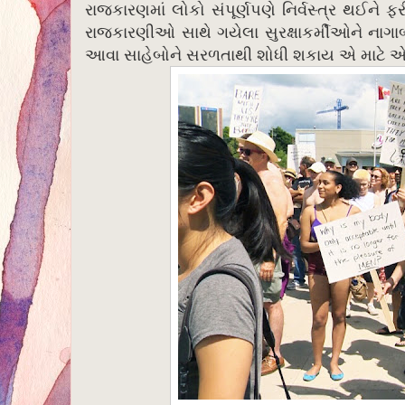
રાજકારણમાં લોકો સંપૂર્ણપણે નિર્વસ્ત્ર થઈને 
રાજકારણીઓ સાથે ગયેલા સુરક્ષાકર્મીઓને નાગાબા
આવા સાહેબોને સરળતાથી શોધી શકાય એ માટે એમન