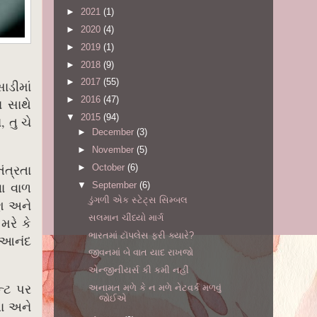
►
2021
(1)
►
2020
(4)
►
2019
(1)
►
2018
(9)
►
2017
(55)
ાડીમાં
►
2016
(47)
 સાથે
▼
2015
(94)
 તુ ચે
►
December
(3)
►
November
(5)
ંત્રતા
►
October
(6)
વા વાળ
▼
September
(6)
ડુંગળી એક સ્ટેટ્સ સિમ્બલ
યણ અને
સલમાન ચીંધ્યો માર્ગ
મરે કે
ભારતમાં ટૉપલેસ ફરી ક્યારે?
ે આનંદ
જીવનમાં બે વાત યાદ રાખજો
એન્જીનીયર્સ કી કમી નહીં
્ટ પર
અનામત મળે કે ન મળે નેટવર્ક મળવું
જોઈએ
ળા અને