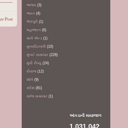
ભાજપ
(3)
ભારત
(4)
er Post
ભેલપૂરી
(1)
મહાભારત
(6)
માર્ચ એન્ડ
(1)
મુનસીટાપલી
(10)
મુંબઈ સમાચાર
(228)
મુવી રીવ્યુ
(24)
રીવાજ
(12)
શોલે
(9)
સંદેશ
(81)
સાંજ સમાચાર
(1)
આંકડાની માયાજાળ
1,031,042