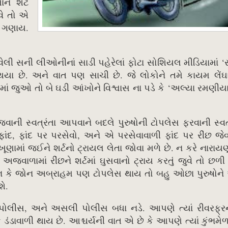
ાન શર્ટ
વે તો એ
ન ગણાય.
ાં આવેલી સની લીઓનીનાં સાડી પહેરેલાં ફોટા સોશિયલ મીડિયામાં ‘સ
 છે. અને વાત પણ સાચી છે. જે લોકોને તમે કાયમ લેંઘા
માં જુઓ તો બે ઘડી આંખોને વિશ્વાસ ના પડે કે ‘અલ્યા રમણીયા,
ી સ્વત્રંતા આપવાને બદલે પુરુષોની ટોપલેસ ફરવાની સ્વત
ાંદ, ફાંદ પર પરસેવો, અને એ પરસેવાવાળી ફાંદ પર રીંછ જે
ખૂણામાં જઈને શર્ટનો ટ્રાયલ લેતા જોવા મળે છે. ન કરે નારા
માં રીંછને શર્ટમાં ઘુસવાનો ટ્રાય કરતું જુવે તો છળી 
માન કે જોન અબ્રાહમ પણ ટોપલેસ થાય તો બહુ ઓછા પુરુષોન
ે.
પોલીસ, અને અસલી પોલીસ બધા નડે. આપણે ત્યાં રીવરફ્રન
 ડંડાવાળી થાય છે. આશ્ચર્યની વાત એ છે કે આપણે ત્યાં કુંભમે