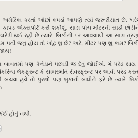
ે અમેરિકા કરતાં ઓછાં કપડાં આપણે ત્યાં જરૂરીયાત છે. ખર
ડ એક્સપોર્ટ કરી શકીશું. સાડા પાંચ મીટરની સાડી છોડીન
રેડી થઈ રહી છે ત્યારે, બિકીની પર આવવાથી આ સાડા ત્રણ
 પતી જતું હોય તો ખોટું શું છે? અરે, મીટર પણ શું કામ? બિક
 જાય!
બતમાં પણ કેનેડાને પછાડી જ દેવું જોઈએ. ગે પરેડ થાય છ
યા લેકફ્રન્ટ કે સાબરમતિ રીવરફ્રન્ટ પર આવી પરેડ કરતા
ચવા હવે તો પુરુષો પણ બુકાની બાંધીને ફરે છે ત્યારે બિક
n
ંઈ હોતું નથી.