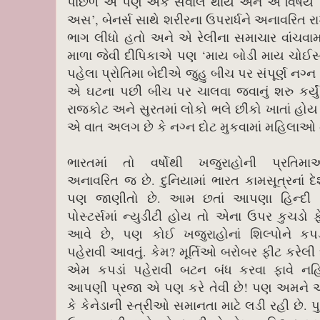
પાછળ એ પણ એક સવાલ થાય અને એ વિષય પર ચર
અસ’, બેનર્સ સાથે શરીરના ઉપરાર્ધને અનાવરિત રાખ
ભાગ લીધો હતો અને એ રેલીના સમાચાર વાંચવામાં
માળા જેવી દીપિકાએ પણ ‘માય બોડી માય ચોઈસ’ ઝ
પહેલા પ્રોતિમા બેદીએ જુહુ બીચ પર સંપૂર્ણ નગ
એ ઘટના પછી બીચ પર ચાલવા જવાનું શરુ કર્યું
રાજકોટ અને સુરતમાં લોકો ભલે છીંકો ખાતાં હો
એ વાત અલગ છે કે નગ્ન દોટ મુકવામાં મહિલાઓ 
ભારતમાં તો વર્ષોથી ખજુરાહોની પ્રતિમાઓ
અનાવરિત જ છે. દુનિયામાં ભારત કામસૂત્રનાં દે
પણ જાણીતો છે. આમ છતાં આપણા હિન્દી ફ
પોસ્ટર્સમાં ન્યુડીટી હોય તો એના ઉપર કુચડો ફે
આવે છે, પણ કોઈ ખજુરાહોનાં શિલ્પોને કપ
પહેરાવી આવતું. કેમ? મૂર્તિઓ બરોબર ફીટ કરેલી 
એમ કપડાં પહેરાવી બટન બંધ કરવા ફાવે નહ
આપણી પ્રજા એ પણ કરે તેવી છે! પણ અમને 
કે કેનેડાની સ્ત્રીઓ સમાનતા માટે લડી રહી છે. પ