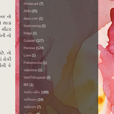
Amdavadi
(7)
ANN
(25)
ેખર તો
daav.com
(1)
ે સાડા
foodcraving
(1)
 મીટર
fridge
(1)
ીની તો
Gujarati
(127)
Humour
(120)
ે, તો
Love
(1)
ં રોકી
PokemonGo
(1)
ીની કે
Valentine
(1)
VattThiGujarati
(2)
हिंदी
(1)
અધીર-બધિર
(189)
અભિયાન
(19)
અમિતાભ
(7)