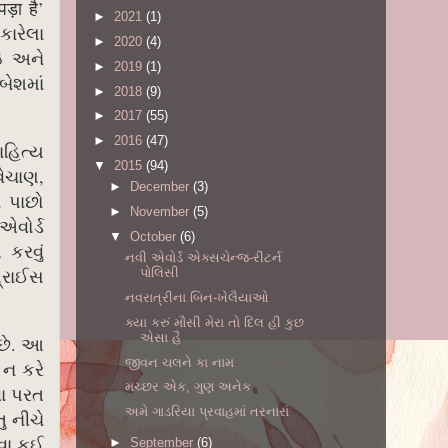
ड़ा है’
►
2021
(1)
કારેલા
►
2020
(4)
ઇ અને
►
2019
(1)
બેશમાં
►
2018
(9)
►
2017
(55)
►
2016
(47)
ાહિત્ય
▼
2015
(94)
વેચાણ,
►
December
(3)
ો પાછો
►
November
(5)
એવોર્ડ
▼
October
(6)
 કરવું
નવી એવોર્ડ એક્સચેન્જ-રીટર્ન
પ્રાઈસ
પોલિસી
નવરાત્રીના બિન-ખેલૈયાઓ
ક્યા કરું મૌસી મેરા તો દિલ હી કુછ
એસા હૈ
 છે. આ
જીવન ચલને કા નામ
 ન કરે
મચ્છર એક, ગુણ અનેક
વા પરત
અમે ગાડરિયા પ્રવાહમાં તરનારાં
ુ નીચે
થવા કઈ
►
September
(6)