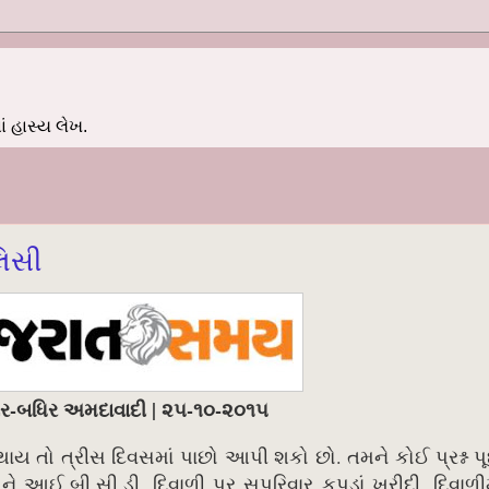
 હાસ્ય લેખ.
લિસી
ીર-બધિર અમદાવાદી | ૨૫-૧૦-૨૦૧૫
ાય તો ત્રીસ દિવસમાં પાછો આપી શકો છો. તમને કોઈ પ્રશ્ન પૂ
ઈ.બી.સી.ડી. દિવાળી પર સપરિવાર કપડાં ખરીદી, દિવાળીમા