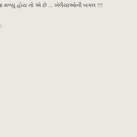
ોવા મળ્યુ હોય તો એ છે ... ખેલૈયાઓની બગલ !!!