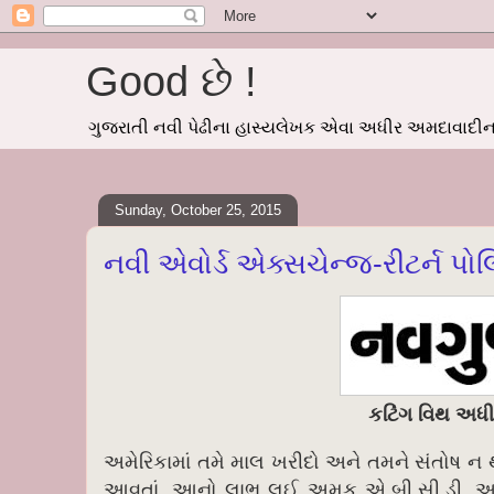
Good છે !
ગુજરાતી નવી પેઢીના હાસ્યલેખક એવા અધીર અમદાવાદીનાં
Sunday, October 25, 2015
નવી એવોર્ડ એક્સચેન્જ-રીટર્ન પો
કટિંગ વિથ અધ
અમેરિકામાં તમે માલ ખરીદો અને તમને સંતોષ ન થ
આવતાં. આનો લાભ લઈ અમુક એ.બી.સી.ડી. અને આ