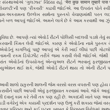
સ્થાઓએ ‘ગુલઝાર’ ચિંધ્યા રાહે ‘मेरा कुछ सामान तुम्हारे पास प
 રોયલ્ટી’ની પણ ‘રીકવરી’ કાઢવી જોઈએ. આ ઉપરાંત પોતે સ્વી
નામ-અકરામના ઉલ્લેખ સાથેના પુસ્તકો વેચાણમાંથી પરત લ
રોધને બળ આપવું જોઈએ. અમને લાગે છે કે આમ કરવાથી આ ઝું
ુવિધા છે. આપણે ત્યાં એવોર્ડ રીટર્ન પોલિસી બદલવી પડશે તેવું સ
 કરવાની કિંમત લેવી જોઈએ. કારણ કે એવોર્ડના નામે પુસ્તક 
એવોર્ડનું કાગળિયું પાછું આપવું એ કેરી ખાઈ લીધાં પછી ગોટલ
ઇનામની રકમ ડિપોઝીટ તરીકે જમા કરાવી લેવી જોઈએ. જેથી 
ંત એવોર્ડનાં ઉપયોગનું એન્યુઅલ રીટર્ન ભરવાનું ફરજીયાત
્યુએશન થઈ શકે, જેથી એવોર્ડ રીટર્ન થાય તો એની રીટર્ન 
. આવી શાલો ઠાકુરની શાલની જેમ વરસો વરસ વપરાતી પણ હોય
કરાવીને પાછી આપવી એવું ફરજીયાત કરવામાં આવે. જોકે આવું
ાની દવાનું કામ કરે તેવી તક પણ રહી છે. અકાદમી ખાતે પણ આ
ડી વગેરેનું એક કાયમી પ્રદર્શન પણ ઉભું કરી શકાય જેમાં વસ્ત
 વિગતવાર પરિચય અને કઈ ઘટના, બાબત કે વિચારના વિરોધમાં અ