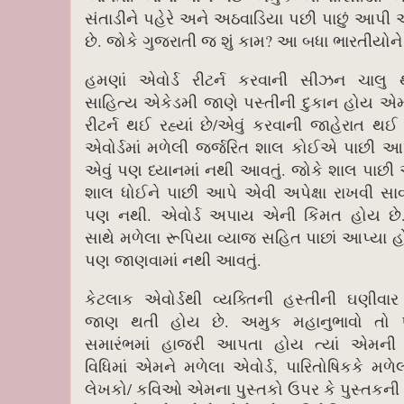
સંતાડીને પહેરે અને અઠવાડિયા પછી પાછું આપી
છે. જોકે ગુજરાતી જ શું કામ? આ બધા ભારતીયોને
હમણાં એવોર્ડ રીટર્ન કરવાની સીઝન ચાલુ 
સાહિત્ય એકેડમી જાણે પસ્તીની દુકાન હોય એમ
રીટર્ન થઈ રહ્યાં છે/એવું કરવાની જાહેરાત થઈ 
એવોર્ડમાં મળેલી જર્જરિત શાલ કોઈએ પાછી 
એવું પણ ધ્યાનમાં નથી આવતું. જોકે શાલ પાછ
શાલ ધોઈને પાછી આપે એવી અપેક્ષા રાખવી સા
પણ નથી. એવોર્ડ અપાય એની કિંમત હોય છે.
સાથે મળેલા રૂપિયા વ્યાજ સહિત પાછાં આપ્યા હ
પણ જાણવામાં નથી આવતું.
કેટલાક એવોર્ડથી વ્યક્તિની હસ્તીની ઘણીવાર
જાણ થતી હોય છે. અમુક મહાનુભાવો તો પ
સમારંભમાં હાજરી આપતા હોય ત્યાં એમ
વિધિમાં એમને મળેલા એવોર્ડ, પારિતોષિકકે 
લેખકો/ કવિઓ એમના પુસ્તકો ઉપર કે પુસ્તકન