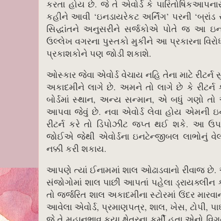
કરતા હોય છે. જે તે એવોર્ડ કે પારિતોષિકઆપનાર સં
કહીને આવી ‘ઇનડાયરેકટ અર્નિંગ’ પરની ‘બ્રાંડ
સિદ્ધાંતને અનુસરીને સર્જકોએ પોતે જ આ ઇ
ઉલ્લેખ વગરના પુસ્તકો મુકીને આ પ્રકારના વિ
પ્રકાશકોને પણ જોડી શકાશે.
ઓસ્કાર જેવા એવોર્ડ વેચાય નહિ તેના માટે રીટર્ન સ
અકાદમીને લાગે છે. અમને તો લાગે છે કે રીટર્ન
બોર્ડમાં સ્થાન, અન્ય સન્માન, એ બધું ગણો તો 
આપવા જેવું છે. નવા એવોર્ડ લેવા હોય એમની 
રીટર્ન કરે તો ડિપોઝીટ જપ્ત થઈ શકે. આ ઉપરા
જોઈએ જેથી એવોર્ડના ઇનટેન્જીબલ લાભોનું વેલ
નક્કી કરી શકાય.
આપણે ત્યાં ઈનામમાં શાલ ઓઢાડવાનો રીવાજ છે
સંજોગોમાં શાલ પાછી આપતાં પહેલા ડ્રાયક્લીન 
તો જર્જરિત શાલ અકાદમીના સ્ટોરમાં ઉંદર મારવ
આવેલા એવોર્ડ, પ્રમાણપત્ર, શાલ, ખેસ, ટોપી, પાઘ
જે તે મહાનુભાવ કયા ક્ષેત્રના કર્મી હતા એનો