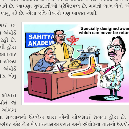
 આવે છે. આપણા ગુજરાતીઓ પ્રેક્ટિકલ છે. મળતો લાભ લેવો એ
 લાગુ પડે છે. એમાં કવિ-લેખકો પણ બાકાત નથી.
થઈ છે.
 એવોર્ડ
રહી છે.
આપી હોય
ી આપનાર
વ યોગ્ય
 એવોર્ડ
ોય એવું
 લોકોને
ોતે જે
ની ઓળખ
મળેલા સન્માનનો ઉલ્લેખ થાય એની ચોકસાઈ રાખતા હોય છે.
ી અંદર એમને મળેલા ઇનામઅકરામ અને એવોર્ડના નામનો ઉલ્લ