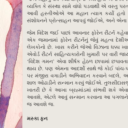
વ્યક્તિ કે સંસ્થા સામે વાંધો પડવાથી એ વસ્તુ પર
આવી હસ્તીઓએ આ મહાન ત્યાગ કર્યો હતો એન
સંશોધનને પ્રોત્સાહન આપવું જોઈએ, અને એના 
જેમ વિદેશ જઈ પાછાં આવનાર ફોરેન રીટર્ન કહેવા
એક જમાનામાં ફોરેન રીટર્નનું જેવું મહત્વ દેશીઓમ
લેખકોનો છે. ખાસ કરીને જેઓ વિઝાના ધક્કા ખાઈ 
એવોર્ડ રીટર્ન સાહિત્યકારોની ખુમારી પર વારી જ
‘વિદેશ ગમન’ એવા શીર્ષક હેઠળ છાપામાં છપાવતા.
થાય છે. પણ એમના આદર્શો સાથે જે કોઈ પાંચ-
પર મંજીરા વગાડીને અભિવાદન કરવાને બદલે, આવ
શાલ ઓઢાડીને સન્માન કરવું જોઈએ. તુલસીદાસજી 
ખાતરી છે કે આખા બ્રહ્માંડમાં સંભવી શકે
આવશે, એટલે આવું સન્માન કરવાના આ પગલાને વધ
જ આવશે જ.
મસ્કા ફન
‎