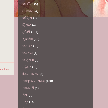
અમેરિકા
(5)
ઇલેક્શન
(4)
ઓફિસ
(1)
ક્રિકેટ
(4)
ક્રેઝી
(101)
ગુજ્જેશ
(22)
જનાવર
(16)
જમરૂખ
(1)
જાહેરાતો
(6)
તહેવાર
(10)
er Post
દિવ્ય ભાસ્કર
(8)
નવગુજરાત સમય
(188)
નવરાત્રી
(4)
નેતા
(9)
પત્ર
(18)