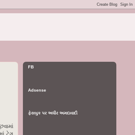
FB
Adsense
ફેસબુક પર અધીર અમદાવાદી
છવામાં
ં ટેગ