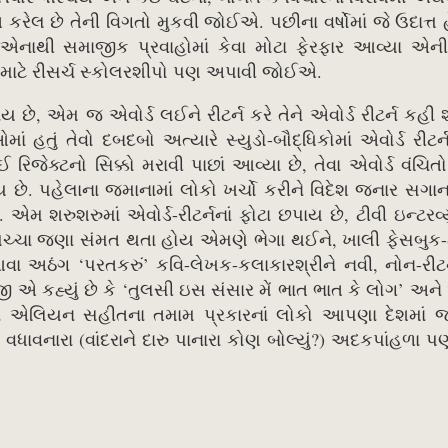
ત કરેલ છે તેની વિગતો મુકવી જોઈએ. પછીના વર્ષોમાં જે ઉદાત્ત 
ાથી સમાજીક પ્રવાહોમાં કેવા મોટા ફેરફાર આવ્યા એન
માટે રીસર્ચ સ્કોલરશીપો પણ અપાવી જોઈએ.
ય છે, એમ જ એવોર્ડ લઈને રીટર્ન કરે તેને એવોર્ડ રીટર્ન કહી
ાં હતું તેવો દબદબો અત્યારે સ્યુડો-બૌદ્ધિકોમાં એવોર્ડ રીટર્
રિજેક્ટનો સિક્કો મરાવી પાછાં આવ્યા છે, તેવા એવોર્ડ વંચિ
ાય છે. પહેલાના જમાનામાં લોકો ખર્ચો કરીને વિદેશ જનાર સગાના
 એમ શરુશરુમાં એવોર્ડ-રીટર્નનાં ફોટા છપાય છે, ટીવી ઇન્ટરવ
પચ્ચા જણા સંમત થતા હોય એમણે ભેગા થઈને, ખાલી ફેસબુક-
ા અઠંગ ‘પરતકરું’ કવિ-લેખક-કલાકારશ્રીને નવી, નોન-રીટર
એ કહ્યું છે કે ‘તુલસી ઇસ સંસાર મેં ભાત ભાત કે લોગ’ અન
 એવા એલિયન સહીતના તમામ પ્રકારનાં લોકો આપણા દેશમાં 
ાવનારા (વાંદરાને દારુ પાનારા કોણ બોલ્યું?) અદકપાંહળા 