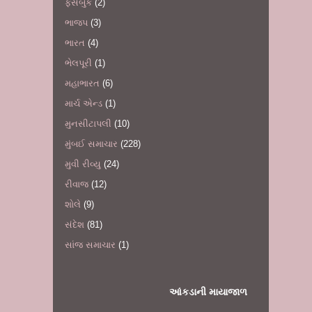
ફેસબુક
(2)
ભાજપ
(3)
ભારત
(4)
ભેલપૂરી
(1)
મહાભારત
(6)
માર્ચ એન્ડ
(1)
મુનસીટાપલી
(10)
મુંબઈ સમાચાર
(228)
મુવી રીવ્યુ
(24)
રીવાજ
(12)
શોલે
(9)
સંદેશ
(81)
સાંજ સમાચાર
(1)
આંકડાની માયાજાળ