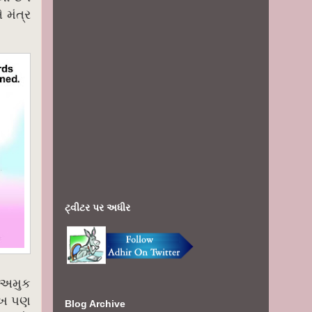
 મંત્ર
ટ્વીટર પર અધીર
 અમુક
ેખ પણ
Blog Archive