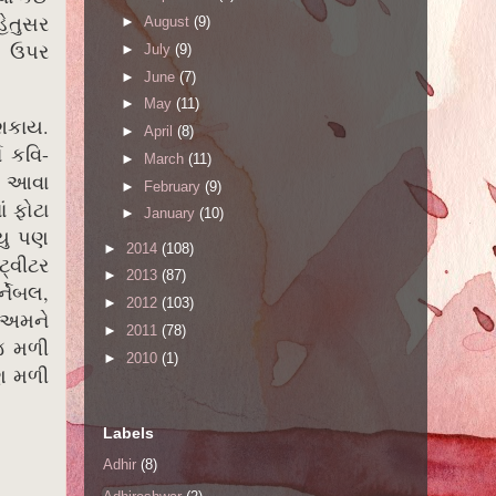
હેતુસર
►
August
(9)
ી ઉપર
►
July
(9)
►
June
(7)
►
May
(11)
 શકાય.
►
April
(8)
ન કવિ-
►
March
(11)
તો આવા
►
February
(9)
ં ફોટા
►
January
(10)
્યુ પણ
►
2014
(108)
ટ્વીટર
►
2013
(87)
્નેબલ,
►
2012
(103)
ે અમને
►
2011
(78)
જ મળી
►
2010
(1)
પણ મળી
Labels
Adhir
(8)