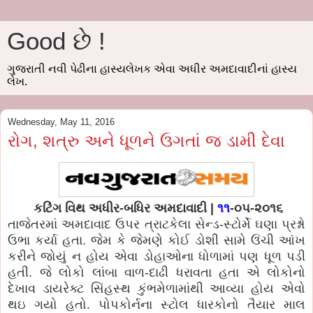
Good છે !
ગુજરાતી નવી પેઢીના હાસ્યલેખક એવા અધીર અમદાવાદીનાં હાસ્ય
લેખ.
Wednesday, May 11, 2016
રોગ, શત્રુ અને ધૂળને ઉગતાં જ ડામી દેવા
કટિંગ વિથ અધીર-બધિર અમદાવાદી |
૧૧
-૦૫-૨૦૧૬
તાજેતરમાં અમદાવાદ ઉપર ત્રાટકેલા સેન્ડ-સ્ટોર્મે ઘણા પ્રશ્નો
ઉભા કર્યા હતા. જેમ કે જેમણે કોઈ ડોશી સામે ઉંચી આંખ
કરીને જોયું ન હોય એવા ડોહાઓના ધોળામાં પણ ધૂળ પડી
હતી. જે લોકો લાંબા વાળ-દાઢી ધરાવતા હતા એ લોકોનો
દેખાવ ડાયરેક્ટ સિંહસ્થ કુંભમેળામાંથી આવ્યા હોય એવો
થઇ ગયો હતો. પોપકોર્નના સ્ટોલ ધારકોનો તૈયાર માલ