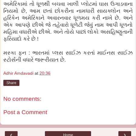
અમેરિકામાં તો ધૂળથી બચવા ખાલી પ્લોટમાં ઘાસ ઉગાડવાના
નિયમો છે, આમ છતાં છોકરીના નામધારી સાયક્લોન અને
હરિકેન અમેરિકાને અવારનવાર ધૂળમય કરી નાખે છે. અને
એક આપણે છીએ જે તહેવારો ધૂળેટી જેવું નામ આપી ધૂળનો
મહિમા વધારીએ છીએ. અને તોયે પાછાં લોકો અસહિષ્ણુતાની
ફરિયાદો કરે છે !
મસ્કા ફન : ભારતમાં પ્લસ સાઈઝ કરતાં માઈનસ સાઈઝ
સ્ટોર્સની વધારે જરૂરીયાત છે.
Adhir Amdavadi
at
20:36
Share
No comments:
Post a Comment
‹
›
Home