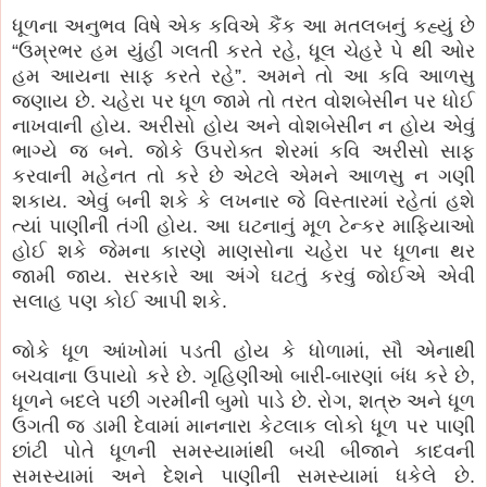
ધૂળના અનુભવ વિષે એક કવિએ કૈંક આ મતલબનું કહ્યું છે
“ઉમ્રભર હમ યુંહીં ગલતી કરતે રહે, ધૂલ ચેહરે પે થી ઓર
હમ આયના સાફ કરતે રહે”. અમને તો આ કવિ આળસુ
જણાય છે. ચહેરા પર ધૂળ જામે તો તરત વોશબેસીન પર ધોઈ
નાખવાની હોય. અરીસો હોય અને વોશબેસીન ન હોય એવું
ભાગ્યે જ બને. જોકે ઉપરોક્ત શેરમાં કવિ અરીસો સાફ
કરવાની મહેનત તો કરે છે એટલે એમને આળસુ ન ગણી
શકાય. એવું બની શકે કે લખનાર જે વિસ્તારમાં રહેતાં હશે
ત્યાં પાણીની તંગી હોય. આ ઘટનાનું મૂળ ટેન્કર માફિયાઓ
હોઈ શકે જેમના કારણે માણસોના ચહેરા પર ધૂળના થર
જામી જાય. સરકારે આ અંગે ઘટતું કરવું જોઈએ એવી
સલાહ પણ કોઈ આપી શકે.
જોકે ધૂળ આંખોમાં પડતી હોય કે ધોળામાં, સૌ એનાથી
બચવાના ઉપાયો કરે છે. ગૃહિણીઓ બારી-બારણાં બંધ કરે છે,
ધૂળને બદલે પછી ગરમીની બુમો પાડે છે. રોગ, શત્રુ અને ધૂળ
ઉગતી જ ડામી દેવામાં માનનારા કેટલાક લોકો ધૂળ પર પાણી
છાંટી પોતે ધૂળની સમસ્યામાંથી બચી બીજાને કાદવની
સમસ્યામાં અને દેશને પાણીની સમસ્યામાં ધકેલે છે.