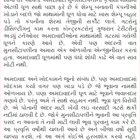
એટલી ધૂળ સાથે પાછા ફરે છે કે શેમ્પૂ બનાવતી કંપનીઓ
ખોડાને બદલે જો માથામાંની ધૂળ ધોવા માટે ખાસ શેમ્પૂ બહાર
પડે તો કંપનીના શેરમાં તેજીની સર્કીટ લાગે. ગટરોનું
ડીસિલ્ટીંગનું કામ કરતા કોન્ટ્રકટરોનું ગુજરાત ટેરીટરીનું
અડધું ટર્નઓવર અમદાવાદીઓના માથામાંથી ગટરમાં ગયેલી
ધૂળને કારણે આવે છે, એવી પણ અંદરની વાત
મુનસીટાપલીના અમારા એક ઓળખીતા એન્જીનીયર કરતાં
હતા. અમદાવાદી ધૂળમાંથી પણ ધંધો શોધી કાઢે એ વાત સાવ
ખોટી નથી.
અમદાવાદ અને ખોદકામને જુનો સંબંધ છે. પણ અમદાવાદમાં
ખોદકામ કર્યા વગર પણ ખાડા પડે છે જે ભૂવાના નામથી
ઓળખાય છે. ઘણા અમદાવાદની ધૂળ માટે ભૂવાને જવાબદાર
ગણાવે છે. પરંતુ અમે તે સાથે સહમત નથી. ભૂવા ધૂળ વિરોધી
છે. એ પોતાની અંદર માટી ખેંચી લઇ વરસાદી ગટરો થકી
નદીમાં ઠાલવી દે છે. જોકે મુનસીટાપલીને ભુવાની આ પ્રવૃત્તિ
પસંદ ન આવતાં તે નવી માટી લાવી ભૂવા પુરવાનું કામ કરે છે.
આ પ્રવૃત્તિ વર્ષોથી ચાલતી આવે છે અને બીજા વર્ષો સુધી
ચાલ્યા કરશે, તો આ અંગે કોઈએ હરખશોક કરવો નહીં.