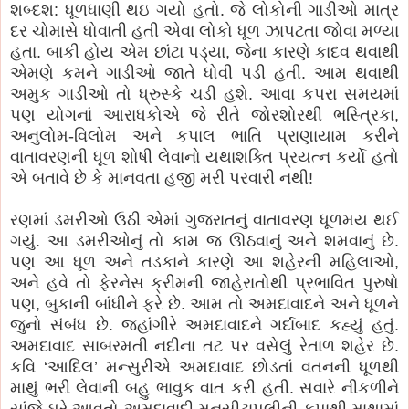
શબ્દશ: ધૂળધાણી થઇ ગયો હતો. જે લોકોની ગાડીઓ માત્ર
દર ચોમાસે ધોવાતી હતી એવા લોકો ધૂળ ઝાપટતા જોવા મળ્યા
હતા. બાકી હોય એમ છાંટા પડ્યા, જેના કારણે કાદવ થવાથી
એમણે કમને ગાડીઓ જાતે ધોવી પડી હતી. આમ થવાથી
અમુક ગાડીઓ તો ધ્રુસ્કે ચડી હશે. આવા કપરા સમયમાં
પણ યોગનાં આરાધકોએ જે રીતે જોરશોરથી ભસ્ત્રિકા,
અનુલોમ-વિલોમ અને કપાલ ભાતિ પ્રાણાયામ કરીને
વાતાવરણની ધૂળ શોષી લેવાનો યથાશક્તિ પ્રયત્ન કર્યો હતો
એ બતાવે છે કે માનવતા હજી મરી પરવારી નથી!
રણમાં ડમરીઓ ઉઠી એમાં ગુજરાતનું વાતાવરણ ધૂળમય થઈ
ગયું. આ ડમરીઓનું તો કામ જ ઊઠવાનું અને શમવાનું છે.
પણ આ ધૂળ અને તડકાને કારણે આ શહેરની મહિલાઓ,
અને હવે તો ફેરનેસ ક્રીમની જાહેરાતોથી પ્રભાવિત પુરુષો
પણ, બુકાની બાંધીને ફરે છે. આમ તો અમદાવાદને અને ધૂળને
જુનો સંબંધ છે. જહાંગીરે અમદાવાદને ગર્દાબાદ કહ્યું હતું.
અમદાવાદ સાબરમતી નદીના તટ પર વસેલું રેતાળ શહેર છે.
કવિ ‘આદિલ’ મન્સુરીએ અમદાવાદ છોડતાં વતનની ધૂળથી
માથું ભરી લેવાની બહુ ભાવુક વાત કરી હતી. સવારે નીકળીને
સાંજે ઘરે આવતો અમદાવાદી મુનસીટાપલીની કૃપાથી માથામાં