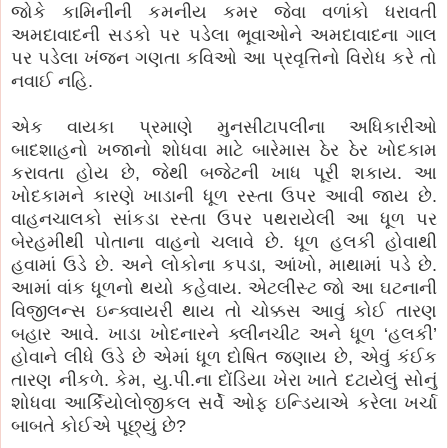
જોકે કામિનીની કમનીય કમર જેવા વળાંકો ધરાવતી
અમદાવાદની સડકો પર પડેલા ભૂવાઓને અમદાવાદના ગાલ
પર પડેલા ખંજન ગણતા કવિઓ આ પ્રવૃત્તિનો વિરોધ કરે તો
નવાઈ નહિ.
એક વાયકા પ્રમાણે મુનસીટાપલીના અધિકારીઓ
બાદશાહનો ખજાનો શોધવા માટે બારેમાસ ઠેર ઠેર ખોદકામ
કરાવતા હોય છે, જેથી બજેટની ખાધ પૂરી શકાય. આ
ખોદકામને કારણે ખાડાની ધૂળ રસ્તા ઉપર આવી જાય છે.
વાહનચાલકો સાંકડા રસ્તા ઉપર પથરાયેલી આ ધૂળ પર
બેરહમીથી પોતાના વાહનો ચલાવે છે. ધૂળ હલકી હોવાથી
હવામાં ઉડે છે. અને લોકોના કપડા, આંખો, માથામાં પડે છે.
આમાં વાંક ધૂળનો થયો કહેવાય. એટલીસ્ટ જો આ ઘટનાની
વિજીલન્સ ઇન્ક્વાયરી થાય તો ચોક્કસ આવું કોઈ તારણ
બહાર આવે. ખાડા ખોદનારને ક્લીનચીટ અને ધૂળ ‘હલકી’
હોવાને લીધે ઉડે છે એમાં ધૂળ દોષિત જણાય છે, એવું કંઈક
તારણ નીકળે. કેમ, યુ.પી.ના દોંડિયા ખેરા ખાતે દટાયેલું સોનું
શોધવા આર્કિયોલોજીકલ સર્વે ઓફ ઇન્ડિયાએ કરેલા ખર્ચા
બાબતે કોઈએ પૂછ્યું છે?