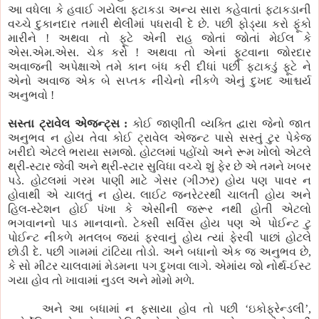
આ વધેલા કે હવાઈ ગયેલા ફટાકડા અન્ય સારા કહેવાતાં ફટાકડાની
વચ્ચે દુકાનદાર તમારી થેલીમાં પધરાવી દે છે. પછી ફોડ્યા કરો ફૂંકો
મારીને ! અથવા તો ફૂટે એની રાહ જોતાં જોતાં મેઈલ કે
એસ.એમ.એસ. ચેક કરો ! અથવા તો એનાં ફૂટવાના જોરદાર
અવાજની અપેક્ષાએ તમે કાન બંધ કરી દીધાં પછી ફટાકડું ફૂટે ને
એનો અવાજ એક બે સપ્તક નીચેનો નીકળે એનું દુખદ આશ્ચર્ય
અનુભવો !
સસ્તા ટ્રાવેલ એજન્ટ્સ :
કોઈ જાણીતી વ્યક્તિ દ્વારા જેનો જાત
અનુભવ ન હોય તેવા કોઈ ટ્રાવેલ એજન્ટ પાસે સસ્તું ટુર પેકેજ
ખરીદો એટલે ભરાયા સમજો. હોટલમાં પહોંચો અને રૂમ ખોલો એટલે
થ્રી-સ્ટાર જેવી અને થ્રી-સ્ટાર સુવિધા વચ્ચે શું ફેર છે એ તમને ખબર
પડે. હોટલમાં ગરમ પાણી માટે ગેસર (ગીઝર) હોય પણ પાવર ન
હોવાથી એ ચાલતું ન હોય. લાઈટ જનરેટરથી ચાલતી હોય અને
હિલ-સ્ટેશન હોઈ પંખા કે એસીની જરૂર નથી હોતી એટલો
ભગવાનનો પાડ માનવાનો. ટેક્સી સર્વિસ હોય પણ એ પોઈન્ટ ટુ
પોઈન્ટ નીકળે મતલબ જ્યાં ફરવાનું હોય ત્યાં ફેરવી પાછાં હોટલે
છોડી દે. પછી ગામમાં ટાંટિયા તોડો. અને બધાનો એક જ અનુભવ છે,
કે સો મીટર ચાલવામાં મેડમના પગ દુખવા લાગે. એમાંય જો નોર્થ-ઈસ્ટ
ગયા હોવ તો ખાવામાં નુડલ અને મોમો મળે.
અને આ બધામાં ન ફસાયા હોવ તો પછી ‘ઇકોફ્રેન્ડલી’,