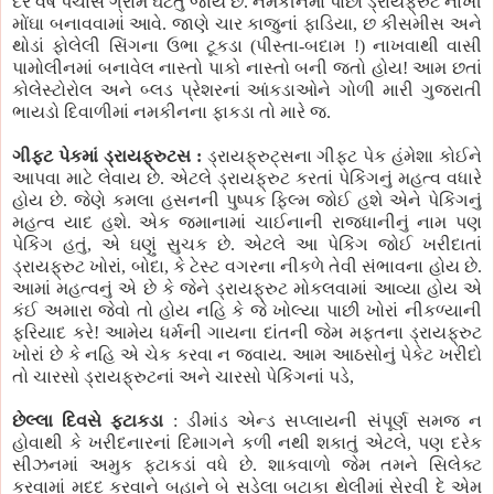
દર વર્ષે પચાસ ગ્રામ ઘટતું જાય છે. નમકીનમાં પાછાં ડ્રાયફ્રુટ નાખી
મોંઘા બનાવવામાં આવે. જાણે ચાર કાજુનાં ફાડિયા, છ કીસમીસ અને
થોડાં ફોલેલી સિંગના ઉભા ટૂકડા (પીસ્તા-બદામ !) નાખવાથી વાસી
પામોલીનમાં બનાવેલ નાસ્તો પાકો નાસ્તો બની જતો હોય! આમ છતાં
કોલેસ્ટોરોલ અને બ્લડ પ્રેશરનાં આંકડાઓને ગોળી મારી ગુજરાતી
ભાયડો દિવાળીમાં નમકીનના ફાકડા તો મારે જ.
ગીફ્ટ પેકમાં ડ્રાયફ્રુટસ :
ડ્રાયફ્રુટ્સના ગીફ્ટ પેક હંમેશા કોઈને
આપવા માટે લેવાય છે. એટલે ડ્રાયફ્રુટ કરતાં પેકિંગનું મહત્વ વધારે
હોય છે. જેણે કમલા હસનની પુષ્પક ફિલ્મ જોઈ હશે એને પેકિંગનું
મહત્વ યાદ હશે. એક જમાનામાં ચાઈનાની રાજધાનીનું નામ પણ
પેકિંગ હતું, એ ઘણું સુચક છે. એટલે આ પેકિંગ જોઈ ખરીદાતાં
ડ્રાયફ્રુટ ખોરાં, બોદા, કે ટેસ્ટ વગરના નીકળે તેવી સંભાવના હોય છે.
આમાં મહત્વનું એ છે કે જેને ડ્રાયફ્રુટ મોકલવામાં આવ્યા હોય એ
કંઈ અમારા જેવો તો હોય નહિ કે જે ખોલ્યા પાછી ખોરાં નીકળ્યાની
ફરિયાદ કરે! આમેય ધર્મની ગાયના દાંતની જેમ મફતના ડ્રાયફ્રુટ
ખોરાં છે કે નહિ એ ચેક કરવા ન જવાય. આમ આઠસોનું પેકેટ ખરીદો
તો ચારસો ડ્રાયફ્રુટનાં અને ચારસો પેકિંગનાં પડે,
છેલ્લા દિવસે ફટાકડા
: ડીમાંડ એન્ડ સપ્લાયની સંપૂર્ણ સમજ ન
હોવાથી કે ખરીદનારનાં દિમાગને કળી નથી શકાતું એટલે, પણ દરેક
સીઝનમાં અમુક ફટાકડાં વધે છે. શાકવાળો જેમ તમને સિલેક્ટ
કરવામાં મદદ કરવાને બહાને બે સડેલા બટાકા થેલીમાં સેરવી દે એમ