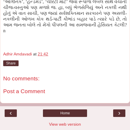
‘ઓર્ગેનિક’, ‘હેન્ડમેડ’, ‘ચેરિટી માટે’ જેવા રૂપાળા લેબલ સાથે વેચાતી
ચીજ-વસ્તુઓ પણ મળશે જ. હા, બધું ભેળસેળિયું અને નકલી નથી
હોતું એ વાત સાચી, પણ જ્યાં સર્વશક્તિમાન સરકારને પણ અસલી-
નકલીની ઓળખ કોક થર્ડ-પાર્ટી કૌભાંડ બહાર પાડે ત્યારે પડે છે, તો
આમ જનતા બોલે તો મેંગો પીપલની આ સમજવાની હેસિયત કેટલી?
n
Adhir Amdavadi
at
21:42
Share
No comments:
Post a Comment
‹
›
Home
View web version