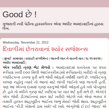
Good છે !
ગુજરાતી નવી પેઢીના હાસ્યલેખક એવા અધીર અમદાવાદીનાં હાસ્ય
લેખ.
Wednesday, November 21, 2012
દિવાળીમાં છેતરાવાનાં શ્યોર સજેશન્સ
|
મુંબઈ સમાચાર | વરાઇટી સપ્લીમેન્ટ | લાતની લાત ને વાતની વાત | ૧૮-૧૧-૨૦૧૨ |
અધીર અમદાવાદી |
એક ખરીદો ત્રણ ભેટ મેળવો :
અમદાવાદમાં ધનતેરસ પર ૨૫૦
રૂપિયા ખર્ચી ૯૦૦ મિલી આઈસ્ક્રીમ (સો રૂપિયાનો) ખરીદો તો ત્રણ
પ્લાસ્ટિકના ડબલા ફ્રી મળે જેવી ઓફર્સ વર્ષોથી ચાલે છે. પ્લાસ્ટિકનું
ચલણ નહોતું ત્યારે તો આનાં માટે લાંબી લાઈનો પણ લાગતી હતી.
પણ આ એકના દામમાં ત્રણ વસ્તુઓ જેવી ઓફર્સ હવે બધે પોપ્યુલર
છે. હવે તો વધીને ત્રણ શર્ટ ખરીદવા પર ચાર શર્ટ ફ્રી મળે છે. એકંદરે
એક જેવી ડીઝાઈનનાં સાત શર્ટ ખરીદો એટલે તમે એવા ભરાવ કે
તમારી હાલત શાહબુદ્દીન ભાઈના લાભુ મેરાઈ જેવી થાય. શાહબુદ્દીન
ભાઈના ‘કીડી કોશનો ડામ ખમે? નોં ખમે, અંગ્રેજો ઈ દઈ જાય’ એ