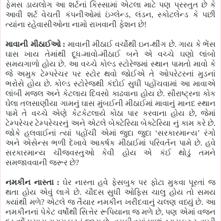
ફેમસ ડાયલોગ આ શર્ટનાં કિસ્સામાં એટલા માટે પણ પ્રસ્તુત છે કે
આવી શર્ટ વેચતી કંપનીઓમાં ઇંગ્લેન્ડ, લંડન, સ્કોટલેન્ડ કે પછી
ત્યાંના રહેવાસીઓના નામો રાખવાની ફેશન છે!
માવાની મીઠાઈઓ :
માવાની મીઠાઈ વર્ચોથી ઇન-થીંગ છે. ગાય કે ભેંસ
ઘાસ ખાય તેમાંથી દૂધ-માવો-મીઠાઈ બને એ વચ્ચે ઘણો લાંબો
સમયગાળો હોય છે. આ વચ્ચે કોલ્ડ સ્ટોરેજમાં સ્થાન પામતો માવો કે
જે અમુક ટેમ્પરેચર પર સ્ટોર થવો જોઈએ તે ઓપરેટરનાં મુડનાં
ભરોસે હોય છે. કોલ્ડ સ્ટોરેજથી કંદોઈ સુધી પહોંચવામાં આ માવાએ
લાંબી મજલ અને કેટલાય દિવસો કાઢવાના હોય છે. સૌરાષ્ટ્રના કોક
ઘેલા તલસાણીયા ગામનું ઘાસ મુંબઈની મીઠાઈમાં માવાનું માનદ સ્થાન
પામે તે વચ્ચે એણે કેટકેટલાયે કોઠા પાર કરવાના હોય છે, જેમાં
ટેમ્પરેચર ટેમ્પરેચરનું અને એટલે બેક્ટેરિયા બેક્ટેરિયા નું કામ કરે છે.
જોકે હલવાઈનાં ત્યાં પહોંચી એમાં જુદા જુદા ‘સરકારમાન્ય’ રંગો
અને એસેન્સ ભળી દેખાવે આકર્ષક મીઠાઈમાં પરિવર્તન પામે છે. હવે
સરકારમાન્ય ચીજવસ્તુઓ કેવી હોય એ કંઈ થોડું તમને
સમજાવવાની જરૂર છે?
નમકીન નાસ્તા :
ઘેર નાસ્તા હવે ફેસબુક પર ફોટા મુકવા પૂરતાં જ
થતા હોય એવું લાગે છે. ચૌદસ સુધી ઓફિસ ચાલુ હોય તો સમય
ક્યાંથી મળે? એટલે જ તૈયાર નમકીન ખરીદવાનું ચલણ વધ્યું છે. આ
નમકીનનાં પેકેટ વર્ષોથી સિત્તેર રૂપિયાના જ મળે છે, પણ એમાં વજન