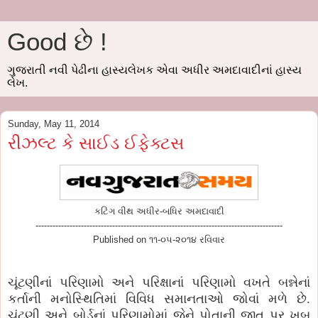
Good છે !
ગુજરાતી નવી પેઢીના હાસ્યલેખક એવા અધીર અમદાવાદીનાં હાસ્ય
લેખ.
Sunday, May 11, 2014
રીઝલ્ટ કે સાઈડ ઈફેક્ટસ
કટિંગ વીથ અધીર-બધિર અમદાવાદી
---------------------------------------------------------------------------------------
Published on ૧૧-૦૫-૨૦૧૪ રવિવાર
ચૂંટણીનાં પરિણામો અને પરિક્ષાનાં પરિણામો વખતે બન્નેનાં
કર્તાની મનોસ્થિતિમાં વિવિધ સમાનતાઓ જોવાં મળે છે.
ચૂંટણી અને બોર્ડનાં પરિણામોમાં જેને પોતાની જીત પર ખુબ