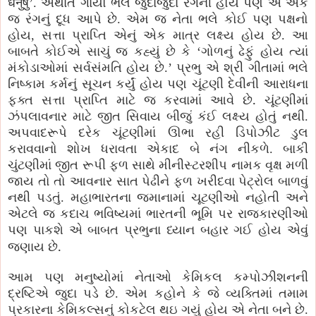
धेनुषु
’
. અર્થાત ગાયો ભલે જુદાજુદા રંગની હોય પણ એ એક
જ રંગનું દૂધ આપે છે. એમ જ નેતા ભલે કોઈ પણ પક્ષનો
હોય, સત્તા પ્રાપ્તિ એનું એક માત્ર લક્ષ્ય હોય છે. આ
બાબતે કોઈએ સાચું જ કહ્યું છે કે ‘ગોળનું ઢેફું હોય ત્યાં
મંકોડાઓમાં સર્વસંમતિ હોય છે.’ પ્રભુ એ શ્રી ગીતામાં ભલે
નિષ્કામ કર્મનું સૂચન કર્યું હોય પણ ચૂંટણી દેવીની આરાધના
.
ફક્ત સત્તા પ્રાપ્તિ માટે જ કરવામાં આવે છે
ચૂંટણીમાં
ઝંપલાવનાર માટે જીત સિવાય બીજું કંઈ લક્ષ્ય હોતું નથી.
અપવાદરૂપે દરેક ચૂંટણીમાં ઊભા રહી ડિપોઝીટ ડુલ
કરાવવાનો શોખ ધરાવતા એકાદ બે નંગ નીકળે. બાકી
ચુંટણીમાં જીત રૂપી ફળ સાથે મીનીસ્ટરશીપ નામક વૃક્ષ મળી
જાય તો તો આવનાર સાત પેઢીને ફળ ખરીદવા પેટ્રોલ બાળવું
નથી પડતું. મહાભારતના જમાનામાં ચૂટણીઓ નહોતી અને
એટલે જ કદાચ ભવિષ્યમાં ભારતની ભૂમિ પર રાજકારણીઓ
પણ પાકશે એ બાબત પ્રભુના ધ્યાન બહાર ગઈ હોય એવું
.
જણાય છે
આમ પણ મનુષ્યોમાં નેતાઓ કેમિકલ કમ્પોઝીશનની
દ્રષ્ટિએ જુદા પડે છે. એમ કહોને કે જે વ્યક્તિમાં તમામ
પ્રકારના કેમિકલ્સનું કોકટેલ થઇ ગયું હોય એ નેતા બને છે.