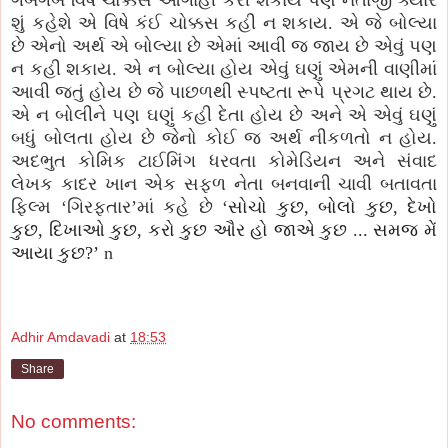
શું કહેશે એ વિષે કંઈ ચોક્કસ કહી ન શકાય. એ જે બોલ્યા
છે એનો અર્થ એ બોલ્યા છે એમાં આવી જ જાય છે એવું પણ
ન કહી શકાય. એ ન બોલ્યા હોય એવું ઘણું એમની વાણીમાં
આવી જતું હોય છે જે પાછળથી સ્પષ્ટતા રૂપે પ્રગટ થાય છે.
એ ન બોલીને પણ ઘણું કહી દેતા હોય છે અને એ એવું ઘણું
બધું બોલતા હોય છે જેનો કોઈ જ અર્થ નીકળતો ન હોય.
અદભુત કોમિક ટાઈમિંગ ધરવતા કોમેડિયન અને સંવાદ
લેખક કાદર ખાન એક સફળ નેતા બનવાની ચાવી બતાવતા
ફિલ્મ ‘ગિરફ્તાર’માં કહે છે ‘
સોચો કુછ
,
બોલો કુછ
,
દેખો
કુછ
,
દિખાઓ કુછ
,
કરો કુછ ઔર હો જાએ કુછ ... સમજ મેં
આયા કુછ
?
’
n
Adhir Amdavadi
at
18:53
Share
No comments: