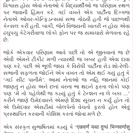
વિશ્વાસ હોય એવાં નેતાઓ કે વિદ્યાર્થીઓ જ પરિણામ સ્થળ
પર જવાની હિંમત કરે. ગઈ વખતે એક પાર્ટીના દિગ્ગજ
નેતાએ ઓવર-કોન્ફિડન્સમાં સભા ગોઠવી હતી જે પાછળથી
કેન્સલ કરી હતી. બાકી
,
જેને વિજયની ખાતરી ન હોય એવા
ઢચુપચુ કેટેગરીવાળા લોકો ફોન પર જ સમાચારો મેળવતા રહે
છે.
જોકે એકવાર પરિણામ આવે પછી તો એ જીતવાનાં જ છે
એવી એમને ટીકીટ મળી ત્યારથી જ ખબર હતી એવા દાવા
પણ કરે. પછી એ ભૂલી જાય કે વિરોધી પાર્ટીના રોડ શો-રેલી-
સભાની સફળતા જોઈને એક વખત તો એમ થઈ ગયું હતું કે
‘ગઈ સીટ પાનીમે’. આમાં નેતાઓ જ નહિ જાનમાં કોઈ
જાણતું ન હોય અને છતાં વરના ભા થઇને ફરતા લોકો પણ
પણ ‘મેં તો પહેલેથી જ કહ્યું હતું કે ટેન્શન ના લે બકા ...’
કરીને જાણે ઉમેદવારને એમણે દિશા સૂચન ન કર્યું હોત તો
એ ઉમેદવાર એસટીમાં બોલપેનો વેચતો ફરતો હોત એવું
પ્રસ્થાપિત કરવાની કોશિશ કરતાં જોવા મળે છે.
एकवर्णं यथा दुग्धं भिन्नवर्णासु
એક સંસ્કૃત સુભાષિતમાં કહ્યું કે
‘