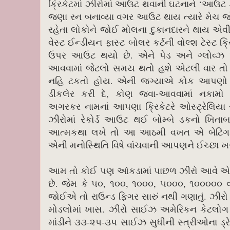
ક્રિકેટમાં ઝીરોમાં આઉટ થવાની ઘટનાને ‘આઉટ 
જણા રન બનાવ્યા વગર આઉટ થાય ત્યારે મેચ જો
રહેતા લોકોને જોઈ મોલના દુકાનદારને થાય એવ
વેસ્ટ ઈન્ડીયન ફાસ્ટ બોલર કર્ટની વોલ્શ ટેસ્ટ ક
ઉપર આઉટ થયો છે. એને પેડ અને ગ્લોવ્ઝ 
આવવામાં જેટલો સમય થતો હશે એટલી વાર તો
નહિ ટકતો હોય. એની જગ્યાએ કોક આપણો ગ
ડીકલેર કરી દે, કોણ જવા-આવવામાં નકામો
અગરકર નામનાં આપણા ક્રિકેટરે ઓસ્ટ્રેલિય
ઝીરોમાં રેકોર્ડ આઉટ થઈ બોમ્બે ડકનો ખિતા
આત્મકથા લખે તો આ આઠમી વખત એ બેટિંગ ક
એની મનોસ્થિતિ વિષે વાંચવાની આપણને ઈચ્છા ખ
આમ તો કોઈ પણ આંકડામાં પાછળ ઝીરો આવે એટલ
છે. જેમ કે ૫૦, ૧૦૦, ૧૦૦૦, ૫૦૦૦, ૧૦૦૦૦૦ વગ
જોઈએ તો રાઉન્ડ ફિગર સારું નથી ગણાતું. ઝીરો 
મોડલોમાં ખાસ. ઝીરો સાઈઝ અમેરિકન કેટલોગ
માંડીને ૩૩-૨૫-૩૫ સાઈઝ સુધીની સ્ત્રીઓના ડ્ર