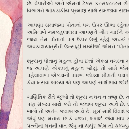
છે. વેપારીઓ અને એમનાં ટેક્સ કન્સલ્ટન્ટસ 
વિભાગને આંકડાકીય પ્રમાણ સાથે સમજાવા સદાય
આપણા સમાજમાં પોતાનાં પગ ઉપર ઊભા રહેવાન
અમિતાભે નમકહલાલમાં આપણને ગીત ગાઈને આનો
જાય તેમ પોતાનાં પગ ઉપર ઉભું રહેવું અઘરુ
અવકાશયાત્રીની ઉત્સાહી મમ્મીઓ એમને ‘પોતાના
શૂન્યનું પોતાનું મહત્વ હોવા છતાં એકડા વગરન
જ આપણે એકડાનું મહત્વ જોયું. તો સામે જેમ
પહેલાવાળા એકડાની પાછળ જોડવા મીંડાની પડ
કેવા ખસવા લાગ્યા એ પણ આપણે સાક્ષીભાવે જ
ગાણિતિક રીતે જુઓ તો શૂન્ય ન ધન ન ઋણ છે. તટસ
પણ સંખ્યા સાથે કરો તો જવાબ શૂન્ય આવે છે. ઘ
ભાગો તો અનંત જવાબ આવે છે. મૂર્ખ સાથે વિવાદ એ 
એવું પણ મનાય છે કે વજન, લંબાઈ જેવા માપ ક
પત્નીના મનની વાત જેવું ના થયું? એમ તો કમ્