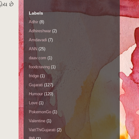
હોય છે
Labels
Adhir
(8)
Adhireshwar
(2)
Amdavadi
(7)
ANN
(25)
daav.com
(1)
foodcraving
(1)
fridge
(1)
Gujarati
(127)
Humour
(120)
Love
(1)
PokemonGo
(1)
Valentine
(1)
VattThiGujarati
(2)
हिंदी
(1)