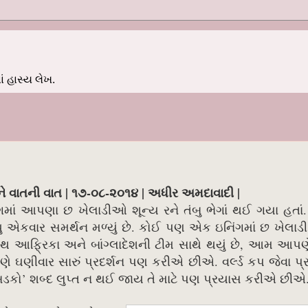
 હાસ્ય લેખ.
 ને વાતની વાત | ૧૭-૦૮-૨૦૧૪ | અધીર અમદાવાદી |
ંગમાં આપણા છ ખેલાડીઓ શૂન્ય રને તંબુ ભેગાં થઈ ગયા હતાં.
 એકવાર સમર્થન મળ્યું છે. કોઈ પણ એક ઇનિંગમાં છ ખેલાડી
આફ્રિકા અને બાંગ્લાદેશની ટીમ સાથે થયું છે, આમ આપણે 
પણે ઘણીવાર સારું પ્રદર્શન પણ કરીએ છીએ. વર્લ્ડ કપ જેવા પ્
ડકો’ શબ્દ લુપ્ત ન થઈ જાય તે માટે પણ પ્રયાસ કરીએ છીએ