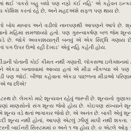
ભેગાં થઈ ‘વકરો બહુ બધો પણ નફો કંઈ નહિ’ એ કહેવત ઇન્ક
 કોશિશ કરતાં રહે છે, અને મહદઅંશે સફળ પણ થાય છે.
ો બોધ માબાપ અને વડીલો નાનપણથી આપણને આપે છે. શ્રી
 મહિમા સમજાવ્યો હતો. પણ ગુરુત્વાકર્ષણ બળ જેમ શૂન્
ં પડે છે. જોકે અવકાશયાત્રી બનવું એ એક સિદ્ધિ ગણાય છ
ં પગ ઉપર ઉભો રહી દેખાડ’ એવું નહિ કહેતી હોય.
ા મીંડાની પોતાની કોઈ કીમત નથી ગણાતી. લોકસભા ઇલેક્શનમાં
ને એકડા બનાવવામાં આવ્યા હતાં એ મીંડા નીકળ્યા એ પણ જ
ાપડી પણ જોઈ. બીજા કહેવાતા એકડા પાછળના મીંડાઓ પરિણા
ોઈએ જ છીએ!
્થ છે. લેખકો માટે શૂન્યવત રહેવું જરૂરી છે. શૂન્યનો ગુણાક
ણાં માણસોનો સંગ શૂન્ય જેવો હોય છે. કોઇપણ સંખ્યાને શૂન
શૂન્ય વડે થતાં ભાગાકાર જેવો છે, એ અનંત છે. બાકી એવું શૂન્
દી શૂન્ય નથી હોતાં, આપણે એટલું ઝીણું માપી નથી શકતા.
પ્યુટરની બાઈનરી સિસ્ટમમાં ૦ અને ૧ જ હોય છે. ૦ એટલે ઓફ