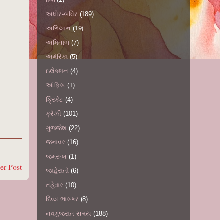
અધીર-બધિર
(189)
અભિયાન
(19)
અમિતાભ
(7)
અમેરિકા
(5)
ઇલેક્શન
(4)
ઓફિસ
(1)
ક્રિકેટ
(4)
ક્રેઝી
(101)
ગુજ્જેશ
(22)
જનાવર
(16)
જમરૂખ
(1)
er Post
જાહેરાતો
(6)
તહેવાર
(10)
દિવ્ય ભાસ્કર
(8)
નવગુજરાત સમય
(188)