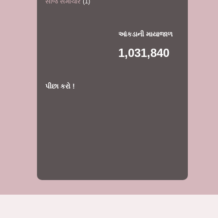
સાંજ સમાચાર
(1)
આંકડાની માયાજાળ
1,031,840
પીછા કરો !