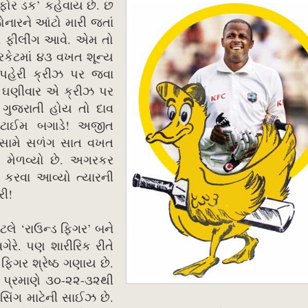
ફોર ડક’ કહેવાય છે. છ
નારને આંટો મારી જતાં
ી ફીલીંગ આવે. એમ તો
્રિકેટમાં ૪૩ વખત શૂન્ય
પહેરી ક્રીઝ પર જવા
 ઘણીવાર એ ક્રીઝ પર
ુજરાતી હોય તો દાવ
 ટાઈમ બગાડે! અજીત
ા સામે સળંગ સાત વખત
બ મેળવ્યો છે. અગરકર
રવા આવ્યો ત્યારની
રી!
ે ‘રાઉન્ડ ફિગર’ બને
ેરે. પણ શારીરિક રીતે
ફિગર શ્રેષ્ઠ ગણાય છે.
 પ્રમાણે ૩૦-૨૨-૩૨થી
ેસિંગ માટેની સાઈઝ છે.