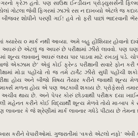
િગરનો ક્રેઝ હતો. પણ સાઉથ ઈન્ડીયન પ્રોડ્યુસર્સની ફિલ્
 ધોયેલાં ગોટલા જેવી ફિગરમાં ઝાઝો રસ ન દાખવ્યો એટલે જ કદા
ીજવર શોધીને પરણી ગઈ! હવે તો ફરી પાછાં ભાદરવાની ભેંસ
્યારેય ૦ માર્ક નથી આવ્યા. અમે બહુ હોંશિયાર હોવાનો દા
 અઘરું છે એટલું જ અઘરું છે પરીક્ષામાં ઝીરો લાવવો. પણ ઘણા
માં શૂન્ય લાવવાનું અઘરું લક્ષ્ય પાર પાડવા માટે રખડવું પડે. 
ે એક્ઝામ છે’ એવું કોઈ ફ્રેન્ડ પરીક્ષાની સવારે ફોન કરી
ક્ષામાં મોડા પહોંચો તો જ તમે ટાર્ગેટ ઝીરો સુધી પહોંચી શકો
ીક્ષા હોય અને બીજો વિષય તૈયાર કરીને જવાથી શૂન્ય મેળ
ર માર્ક્સ મળતા હોય એ પણ અટકાવી શકાય છે. પ્રોફેસરો તમા
 અચીવ થાય છે. અને પેપર કોરું છોડવાથી પરીક્ષક દયા ખાઈને
હેનત કરીને કોઈ વિદ્યાર્થી શૂન્ય મેળવે તોયે મા-બાપ ક
નાર કે જે શ્રેણીમાં માર્ક લાવનાર ગધેડે પીટાય છે તેમના
 છે. ખાસ કરીને વેપારીઓમાં. ગુજરાતીમાં ‘વકરો એટલો નફો’ એવી