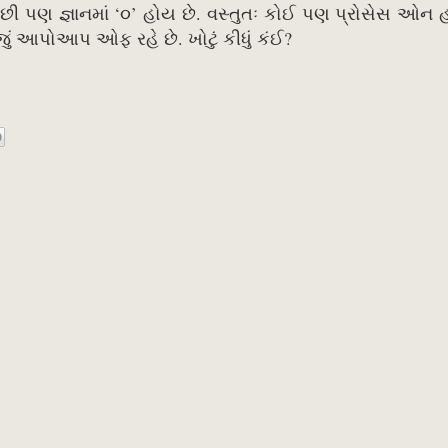
ા પછી પણ જ્ઞાનમાં ‘૦’ હોય છે. વસ્તુતઃ કોઈ પણ પ્રોસેસ ઓન 
 આપોઆપ ઓફ રહે છે. ખોટું કીધું કંઈ?