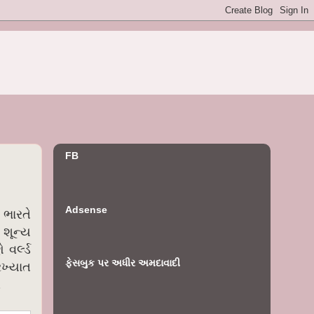
FB
Adsense
 ભારતે
 શૂન્ય
વર્લ્ડ
ફેસબુક પર અધીર અમદાવાદી
રખ્યાત
.