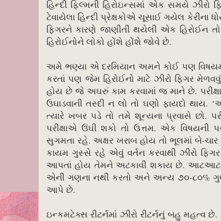
હિન્દી ફિલ્મની હિરોઇન્સમાં એક સમયે ઝીરો ફ
ટેવાયેલા હિન્દી પ્રેક્ષકોએ ચૂસાઈ ગયેલ કેરીના
ફિગરને કારણે જાણીતી થયેલી એક હિરોઈન તો બ
હિરોઈનોને લોકો હોંશે હોંશે જોવે છે.
અમે ભણ્યા એ દરમિયાન અમને કોઈ પણ વિષયમાં ક
કરતાં પણ જેમ હિરોઈનો માટે ઝીરો ફિગર મેળવવું
હોય છે જે અઘરું કામ કરવામાં જ માને છે. પરીક્ષા
ઉઘાડવાની તસ્દી ન લો તો ઘણો ફાયદો થાય. ‘આજ
ત્યારે ખબર પડે તો તમે શૂન્યના પ્રવાસે છો. પરી
પરીક્ષાએ ઉંઘી શકો તો ઉત્તમ. એક વિષયની પર
સુગમતા રહે. અક્ષર ખરાબ હોય તો ભૂલમાં બે-ચા
કાયમ ગુસ્સે રહે એવું વર્તન કરવાથી ઝીરો ફિગર
આપતાં હોય તેમને અટકાવી શકાય છે. આટઆટલી મ
એની ગણના નથી કરતો અને અન્ય ૭૦-૮૦% ગુણ લાવ
આપે છે.
ઇન્કમટેક્સ રીટર્નમાં ઝીરો રીટર્નનું બહુ મહત્વ