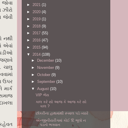
મ જોવા
►
2021
(1)
ચ ઝીરો
►
2020
(4)
 જેવી
►
2019
(1)
►
2018
(9)
►
2017
(55)
વો નથી
►
2016
(47)
ં એવાં
►
2015
(94)
ચોપડીઓ
▼
2014
(108)
 જણાવે
►
December
(10)
. ચાલુ
►
November
(9)
વવામાં
►
October
(9)
રા ઉપર
►
September
(10)
 માર્ક
▼
August
(10)
ે સમાજ
VIP ભેંસ
 દાખલા
કાલ કરે સો આજ કે આજ કરે સો
કાલ ?
છોકરીના હાથમાંથી રૂમાલ પડે ત્યારે
એન્જીનીયરીંગમાં કોઈ 'દિ ભૂલો ન
 કહેવત
પડતો ભગવાન