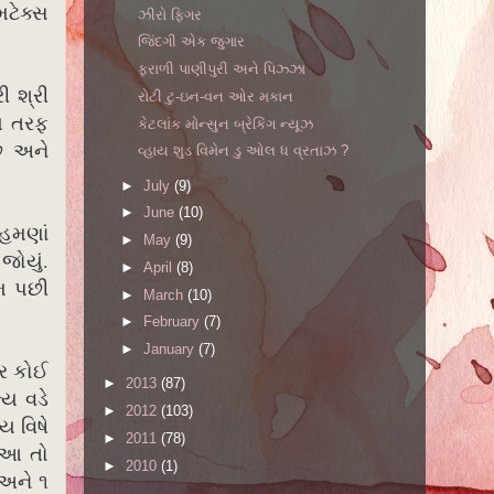
મટેક્સ
ઝીરો ફિગર
જિંદગી એક જુગાર
ફરાળી પાણીપુરી અને પિઝ્ઝા
 શ્રી
રોટી ટુ-ઇન-વન ઓર મકાન
ય તરફ
કેટલાંક મોન્સુન બ્રેકિંગ ન્યૂઝ
ે અને
વ્હાય શુડ વિમેન ડુ ઓલ ધ વ્રતાઝ ?
►
July
(9)
►
June
(10)
 હમણાં
►
May
(9)
ોયું.
►
April
(8)
મ પછી
►
March
(10)
►
February
(7)
►
January
(7)
ાર કોઈ
►
2013
(87)
્ય વડે
►
2012
(103)
ય વિષે
►
2011
(78)
 આ તો
►
2010
(1)
 અને ૧