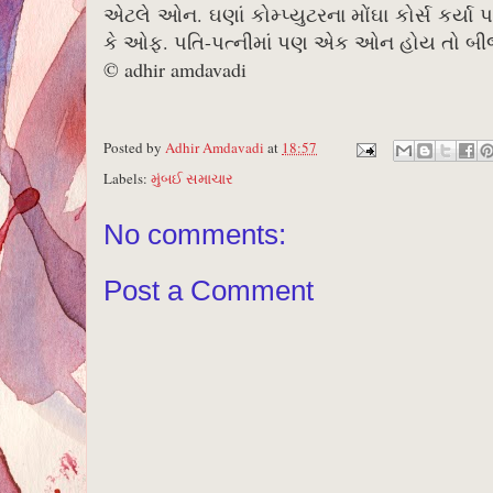
એટલે ઓન. ઘણાં કોમ્પ્યુટરના મોંઘા કોર્સ કર્ય
કે ઓફ. પતિ-પત્નીમાં પણ એક ઓન હોય તો બીજું
© adhir amdavadi
Posted by
Adhir Amdavadi
at
18:57
Labels:
મુંબઈ સમાચાર
No comments:
Post a Comment