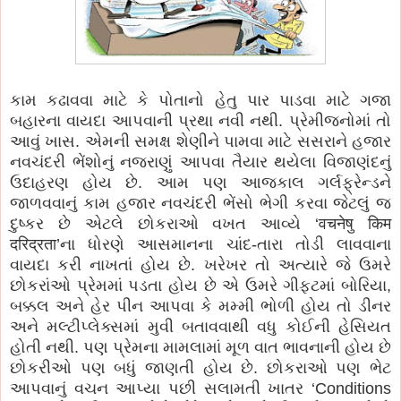
કામ કઢાવવા માટે કે પોતાનો હેતુ પાર પાડવા માટે ગજા
બહારના વાયદા આપવાની પ્રથા નવી નથી. પ્રેમીજનોમાં તો
આવું ખાસ. એમની સમક્ષ શેણીને પામવા માટે સસરાને હજાર
નવચંદરી ભેંશોનું નજરાણું આપવા તૈયાર થયેલા વિજાણંદનું
ઉદાહરણ હોય છે. આમ પણ આજકાલ ગર્લફ્રેન્ડને
જાળવવાનું કામ હજાર નવચંદરી ભેંસો ભેગી કરવા જેટલું જ
દુષ્કર છે એટલે છોકરાઓ વખત આવ્યે ‘वचनेषु किम
दरिद्रता’ના ધોરણે આસમાનના ચાંદ-તારા તોડી લાવવાના
વાયદા કરી નાખતાં હોય છે. ખરેખર તો અત્યારે જે ઉમરે
છોકરાંઓ પ્રેમમાં પડતા હોય છે એ ઉમરે ગીફ્ટમાં બોરિયા,
બક્કલ અને હેર પીન આપવા કે મમ્મી ભોળી હોય તો ડીનર
અને મલ્ટીપ્લેક્સમાં મુવી બતાવવાથી વધુ કોઈની હેસિયત
હોતી નથી. પણ પ્રેમના મામલામાં મૂળ વાત ભાવનાની હોય છે
છોકરીઓ પણ બધું જાણતી હોય છે. છોકરાઓ પણ ભેટ
આપવાનું વચન આપ્યા પછી સલામતી ખાતર ‘Conditions