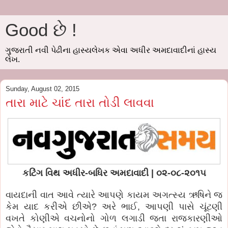
Good છે !
ગુજરાતી નવી પેઢીના હાસ્યલેખક એવા અધીર અમદાવાદીનાં હાસ્ય
લેખ.
Sunday, August 02, 2015
તારા માટે ચાંદ તારા તોડી લાવવા
કટિંગ વિથ અધીર-બધિર અમદાવાદી | ૦૨-૦૮-૨૦૧૫
વાયદાની વાત આવે ત્યારે આપણે કાયમ અગત્સ્ય ઋષિને જ
કેમ યાદ કરીએ છીએ? અરે ભાઈ, આપણી પાસે ચૂંટણી
વખતે કોણીએ વચનોનો ગોળ લગાડી જતા રાજકારણીઓ