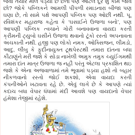
જેવો તૈયાર માલ પડ્યો છે છતાં પણ આટલે દૂર શું કામ જાવ
છો? જોકે પબ્લિકને આમલી પીપળી રમાડનારા બીજા પણ
ઘણા છે, તો સામે પક્ષે આપણી પબ્લિક પણ ઓછી નથી. પૂ.
રવિશંકર મહારાજ કહેતા કે ‘ઘસાઈને ઉજળા બનો’, પણ
આપણી પબ્લિક ત્વચાને ગોરી બનાવવાના વાયદા કરતી
ક્રીમની ટ્યુબો ઘસીને ઉજળા થવાનો ટૂંકો રસ્તો અપનાવતા
અચકાતી નથી. હજી પણ લોકો નમક, ઓક્સિજન, લીમડો,
આદુ, લીંબુ કે ફુદીનાયુક્ત ટૂથપેસ્ટથી તમારા દાંતના બધા
કીટાણુંને મરી જશે કે સોડા નાખેલી અમુક તમુક ચ્યુઈંગમથી
તમારા દાંત માત્ર ઉજળા જ નહીં પરંતુ એટલા પ્રકાશિત થઇ
જશે કે એના અજવાળામાં તમે ભૂવામાં પડ્યા હશો તો બહાર
નીકળવાનો રસ્તો જોઈ શકશો, એવા વાયદા કરતી
કંપનીઓને ખટાવતા રહે છે. એવું લાગે છે કે આપણે ત્યાં
કદાચ બધા વેપાર ધંધામાં મંદી આવશે પણ વાયદાનો વેપાર
હંમેશા તેજીમાં રહેશે.