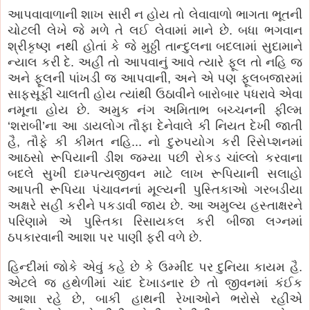
આપવાવાળાની શાખ સારી ન હોય તો લેવાવાળો ભાગતા ભૂતની
ચોટલી લેખે જે મળે તે લઈ લેવામાં માને છે. બધા ભગવાન
શ્રીકૃષ્ણ નથી હોતાં કે જે મુઠ્ઠી તાન્દુલના બદલામાં સુદામાને
ન્યાલ કરી દે. અહીં તો આપવાનું આવે ત્યારે ફૂલ તો નહિ જ
અને ફૂલની પાંખડી જ આપવાની, અને એ પણ ફૂલબજારમાં
સાફસૂફી ચાલતી હોય ત્યાંથી ઉઠાવીને બારોબાર પધરાવે એવા
નમૂના હોય છે. અમુક નંગ અમિતાભ બચ્ચનની ફીલ્મ
‘શરાબી’ના આ ડાયલોગ તૌફા દેનેવાલે કી નિયત દેખી જાતી
હૈ, તૌફે કી કીમત નહિ... નો દુરુપયોગ કરી રિસેપ્શનમાં
આઠસો રૂપિયાની ડીશ જમ્યા પછી રોકડ ચાંલ્લો કરવાના
બદલે સુખી દામ્પત્યજીવન માટે લાખ રૂપિયાની સલાહો
આપતી રૂપિયા પંચાવનનાં મૂલ્યની પુસ્તિકાઓ ગરબડીયા
અક્ષરે સહી કરીને પકડાવી જાય છે. આ અમુલ્ય હસ્તાક્ષરને
પરિણામે એ પુસ્તિકા રિસાયકલ કરી બીજા લગ્નમાં
ઠપકારવાની આશા પર પાણી ફરી વળે છે.
હિન્દીમાં જોકે એવું કહે છે કે ઉમ્મીદ પર દુનિયા કાયમ હૈ.
એટલે જ હથેળીમાં ચાંદ દેખાડનાર છે તો જીવનમાં કંઈક
આશા રહે છે, બાકી હાથની રેખાઓને ભરોસે રહીએ