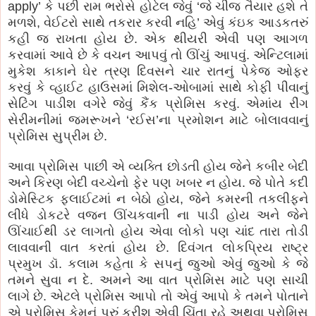
apply’ કે પછી રામ ભરોસે હોટેલ જેવું ‘જે ચીજ તૈયાર હશે તે
મળશે, વેઈટરો સાથે તકરાર કરવી નહિ’ એવું કંઇક આડકતરું
કહી જ રાખતા હોય છે. એક થીયરી એવી પણ આગળ
કરવામાં આવે છે કે વચન આપવું તો ઊંચું આપવું. એન્ટિલામાં
મુકેશ કાકાને ઘેર ત્રણ દિવસને ચાર રાતનું પેકેજ ઓફર
કરવું કે વ્હાઈટ હાઉસમાં મિશેલ-ઓબામાં સાથે કોફી પીવાનું
સેટિંગ પાડીશ વગેરે જેવું કૈંક પ્રોમિસ કરવું. એમાંય રીંગ
સેરીમનીમાં જમરૂખને ‘રઈસ’ના પ્રમોશન માટે બોલાવવાનું
પ્રોમિસ સુપ્રીમ છે.
આવા પ્રોમિસ પાછી એ વ્યક્તિ છોડતી હોય જેને કબીર બેદી
અને કિરણ બેદી વચ્ચેનો ફેર પણ ખબર ન હોય. જે પોતે કદી
ડોમેસ્ટિક ફ્લાઈટમાં ન બેઠો હોય, જેને કમરની તકલીફને
લીધે ડોકટરે વજન ઊંચકવાની ના પાડી હોય અને જેને
ઊંચાઈથી ડર લાગતો હોય એવા લોકો પણ ચાંદ તારા તોડી
લાવવાની વાત કરતાં હોય છે. દિવંગત લોકપ્રિય રાષ્ટ્ર
પ્રમુખ ડૉ. કલામ કહેતા કે સપનું જુઓ એવું જુઓ કે જે
તમને સુવા ન દે. અમને આ વાત પ્રોમિસ માટે પણ સાચી
લાગે છે. એટલે પ્રોમિસ આપો તો એવું આપો કે તમને પોતાને
એ પ્રોમિસ કેમનું પૂરું કરીશ એવી ચિંતા રહે અથવા પ્રોમિસ