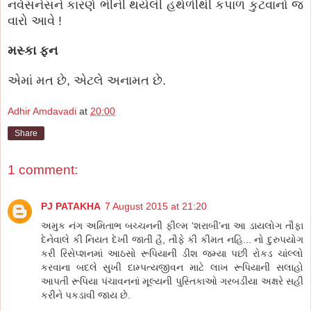
નર્વસનેસને કારણે ભીની થયેલી હથેળીથી કપાળ કુટવાનો જ
વારો આવે !
મસ્કા ફન
એમાં મત છે, એટલે અનામત છે.
Adhir Amdavadi
at
20:00
Share
1 comment:
PJ PATAKHA
7 August 2015 at 21:20
અમુક નંગ અમિતાભ બચ્ચનની ફીલ્મ ‘શરાબી’ના આ ડાયલોગ તૌફા
દેનેવાલે કી નિયત દેખી જાતી હૈ, તૌફે કી કીમત નહિ... નો દુરુપયોગ
કરી રિસેપ્શનમાં આઠસો રૂપિયાની ડીશ જમ્યા પછી રોકડ ચાંલ્લો
કરવાના બદલે સુખી દામ્પત્યજીવન માટે લાખ રૂપિયાની સલાહો
આપતી રૂપિયા પંચાવનનાં મૂલ્યની પુસ્તિકાઓ ગરબડીયા અક્ષરે સહી
કરીને પકડાવી જાય છે.