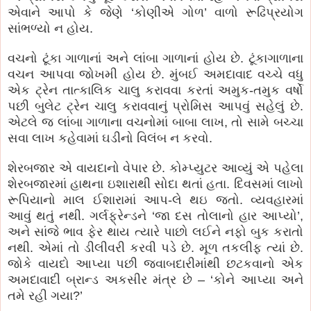
એવાને આપો કે જેણે ‘કોણીએ ગોળ’ વાળો રૂઢિપ્રયોગ
સાંભળ્યો ન હોય.
વચનો ટૂંકા ગાળાનાં અને લાંબા ગાળાનાં હોય છે. ટૂંકાગાળાના
વચન આપવા જોખમી હોય છે. મુંબઈ અમદાવાદ વચ્ચે વધુ
એક ટ્રેન તાત્કાલિક ચાલુ કરાવવા કરતાં અમુક-તમુક વર્ષો
પછી બુલેટ ટ્રેન ચાલુ કરાવવાનું પ્રોમિસ આપવું સહેલું છે.
એટલે જ લાંબા ગાળાના વચનોમાં બાબા લાખ, તો સામે બચ્ચા
સવા લાખ કહેવામાં ઘડીનો વિલંબ ન કરવો.
શેરબજાર એ વાયદાનો વેપાર છે. કોમ્પ્યુટર આવ્યું એ પહેલા
શેરબજારમાં હાથના ઇશારાથી સોદા થતાં હતા. દિવસમાં લાખો
રૂપિયાનો માલ ઈશારામાં આપ-લે થઇ જતો. વ્યવહારમાં
આવું થતું નથી. ગર્લફ્રેન્ડને ‘જા દસ તોલાનો હાર આપ્યો’,
અને સાંજે ભાવ ફેર થાય ત્યારે પાછો લઈને નફો બુક કરાતો
નથી. એમાં તો ડીલીવરી કરવી પડે છે. મૂળ તકલીફ ત્યાં છે.
જોકે વાયદો આપ્યા પછી જવાબદારીમાંથી છટકવાનો એક
અમદાવાદી બ્રાન્ડ અકસીર મંત્ર છે – ‘કોને આપ્યા અને
તમે રહી ગયા?’