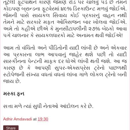
તૂટેલી ફૂટપાથને કારણે જેમણે રોડ પર ચાલવું પડે છે તેમને
કોઇપણ બ્રાન્ડના ફૂટવેરમાં ૪૯% ડિસ્કાઉન્ટ મળવું જોઈએ.
જેમની પાસે સાયકલ સિવાય કોઈ પ્રકારનું વાહન નથી
તેમને માટે સરકારે મફત ઓક્સિજન બાર ખોલવા જોઈએ.
અમે તો કહીએ છીએ કે મુનસીટાપલીની ૨૭% બેઠકો આવા
પગે ચાલનાર કે સાયકલધારકો માટે અનામત થવી જોઈએ!
આમ તો વંચિતો અને પીડિતોની યાદી લાંબી છે અને એકવાર
આ પ્રકારના લાભ આપવાનું જાહેર થશે પછી તો યાદી
સાસ્કીનના પેન્ટની માફક દર ધોએ લાંબી થતી જશે. આ જ
કારણ છે કે આપણી સુપર-એક્સપ્રેસ ટ્રેનો પાછળથી
સ્ટોપેજની સંખ્યા વધતાં વધતાં લાંબા ગાળે લોકલ ટ્રેનો બની
જાય છે.
મસ્કા ફન
સત્તા મળે ત્યાં સુધી નેતાઓ આંદોલન કરે છે.
Adhir Amdavadi
at
19:30
Share