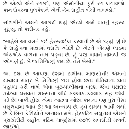
છે એટલે એને રંગજો, પણ એમોનીયા ફ્રી રંગ લગાવજો.
કાન ઉપરના પુલકેશને એની ગેંગ સહીત ખેંચી નાખજો.”
સાંભળીને અમને આશ્ચર્ય થયું એટલે અમે વાતનું રહસ્ય
પૂછ્યું, તો કારીગર કહે,
“સાહેબે આ વખતે કઈ હેરસ્ટાઈલ કરવાની છે એ કહ્યું. શું છે
કે સાહેબના માથામાં વસતિ ઓછી છે એટલે એમણે લાડમાં
એકએક વાળના નામ પડ્યા છે. હું પણ બધાને નામથી જ
ઓળખું છું. બે જ મિનિટનું કામ છે, તમે બેસો.”
આ દશા છે આપણા દેશમાં ટાલીયા માણસોની! એમનાં
માથામાં માત્ર બે મિનિટનું કામ હોવા છતાં દાંતિયાના દાંતા
પહોળા કરી નાખે એવા બુટ-પોલીશના બ્રશ જેવા ઘટાદાર
ઝટિયા ધરાવતા શખ્સોના લીધે કલ્લાક-કલ્લાક રાહ જોવી
પડે છે! બાકી હોય એમાં આટલા ઓછા કામના પણ પુરા પૈસા
વસુલવામાં આવે છે! આ અન્યાય છે. હવે સમય આવી ગયો
છે કે બિન-કેશિયોને અનામત મળે. હેરકટિંગ સલુનમાં એમને
પ્રાયોરીટી સહીત કટિંગ ચાર્જીસમાં ૨૭% સબસીડી મળવી
જોઈએ.