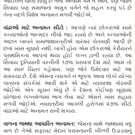
આંદોલન ચાલી રહ્યું છે તેનો અંજામ ગમે તે આવે, પણ જાતિ
સિવાય પણ સમાજનાં અમુક વર્ગને જે સહન કરવું પડે છે
તેના બદલે વિશેષ અનામત મળવી જોઈએ.
વાંઢાઓ માટે અનામત સીટો :
આપણે ત્યાં છોકરાઓ સામે
કન્યાઓનો જન્મદર નીચો જઇ રહ્યો છે અને કન્યાઓની
અછત બાબતે સમાજશાસ્ત્રીએ વારંવાર ચેતવણી આપી છે
છતાં ખાસ સુધારો નથી. બાકી હોય એમ છોકરાઓ કેરીયરને
પ્રાથમિકતા આપતાં થયા હોઈ લગ્ન ટાળી રહ્યા છે. આ
સિવાય દુનિયાની વસ્તીની ૧૭% ધરાવતાં દેશ માટે આમ તો
આ સારું ચિહ્ન કહેવાય, પણ જેતે ઉમેદવાર માટે આ
સમસ્યા છે. દેશે એમના ત્યાગને ન ભૂલતા આવા લોકો યોગ્ય
પાત્રના સંપર્કમાં આવી શકે એ માટે વ્યવસ્થા ગોઠવવી
જોઈએ. એક સૂચન એવું છે કે દેશના કોઈપણ ખૂણામાં
યોજાતાં લગ્નમેળામાં ભાગ લેવા માટે એમને ખાસ સહાય
મળવી જોઈએ. નવરાત્રીમાં આગલી હરોળમાં ૨૭% સીટો
વાંઢાઓ માટે અનામત રાખી શકાય.
વાળના જથ્થા આધારિત અનામત:
જેમના માથે જથ્થામાં વધુ
વાળ છે તેઓ સફાચટ મેદાન ધરાવનારની ખીલ્લી ઉડાડવાનું