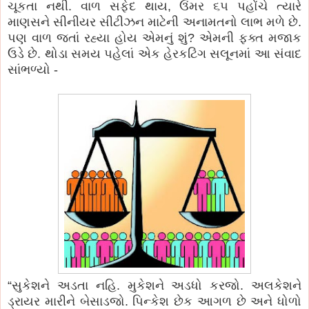
ચૂકતા નથી. વાળ સફેદ થાય, ઉંમર ૬૫ પહોંચે ત્યારે
માણસને સીનીયર સીટીઝન માટેની અનામતનો લાભ મળે છે.
પણ વાળ જતાં રહ્યા હોય એમનું શું? એમની ફક્ત મજાક
ઉડે છે. થોડા સમય પહેલાં એક હેરકટિંગ સલૂનમાં આ સંવાદ
સાંભળ્યો -
“સુકેશને અડતા નહિ. મુકેશને અડધો કરજો. અલકેશને
ડ્રાયર મારીને બેસાડજો. પિન્કેશ છેક આગળ છે અને ધોળો