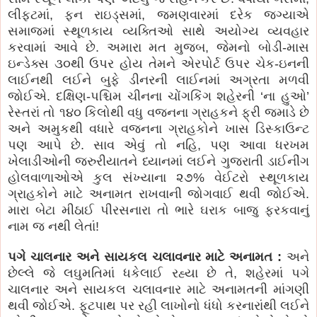
લીફ્ટમાં, ફન રાઇડ્સમાં, જમણવારમાં દરેક જગ્યાએ
સમાજમાં સ્થૂળકાય વ્યક્તિઓ સાથે અયોગ્ય વ્યવહાર
કરવામાં આવે છે. અમારા મત મુજબ, જેમનો બોડી-માસ
ઇન્ડેક્સ ૩૦થી ઉપર હોય તેમને એરપોર્ટ ઉપર ચેક-ઇનની
લાઈનથી લઈને બુફે ડીનરની લાઈનમાં અગ્રતા મળવી
જોઈએ. દક્ષિણ-પશ્ચિમ ચીનના ચોંગકિંગ શહેરની ‘ના હુઓ’
રેસ્તરાં તો ૧૪૦ કિલોથી વધુ વજનના ગ્રાહકને ફ્રી જમાડે છે
અને અમુકથી વધારે વજનના ગ્રાહકોને ખાસ ડિસ્કાઉન્ટ
પણ આપે છે. સાવ એવું તો નહિ, પણ આવા ધરખમ
ખેલાડીઓની જરુરીયાતને ધ્યાનમાં લઈને ગુજરાતી ડાઈનીંગ
હોલવાળાઓએ કુલ સંખ્યાના ૨૭% વેઈટરો સ્થૂળકાય
ગ્રાહકોને માટે અનામત રાખવાની જોગવાઈ થવી જોઈએ.
મારા બેટા મીઠાઈ પીરસનારા તો ભારે ઘરાક બાજુ ફરકવાનું
નામ જ નથી લેતાં!
પગે ચાલનાર અને સાયકલ ચલાવનાર માટે અનામત :
અને
છેલ્લે જે લઘુમતિમાં ધકેલાઈ રહ્યા છે તે, શહેરમાં પગે
ચાલનાર અને સાયકલ ચલાવનાર માટે અનામતની માંગણી
થવી જોઈએ. ફૂટપાથ પર રહી લાખોનો ધંધો કરનારાંથી લઈને