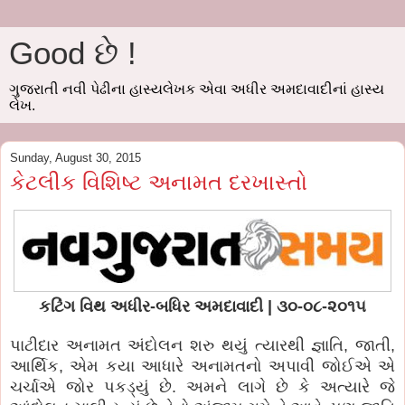
Good છે !
ગુજરાતી નવી પેઢીના હાસ્યલેખક એવા અધીર અમદાવાદીનાં હાસ્ય
લેખ.
Sunday, August 30, 2015
કેટલીક વિશિષ્ટ અનામત દરખાસ્તો
કટિંગ વિથ અધીર-બધિર અમદાવાદી | ૩૦-૦૮-૨૦૧૫
પાટીદાર અનામત અંદોલન શરુ થયું ત્યારથી જ્ઞાતિ, જાતી,
આર્થિક, એમ કયા આધારે અનામતનો અપાવી જોઈએ એ
ચર્ચાએ જોર પકડ્યું છે. અમને લાગે છે કે અત્યારે જે