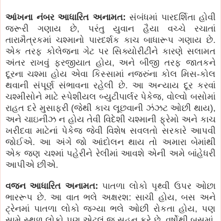
આંખના નંબર આધારિત અનામત:
સંબંધમાં પારદર્શિતા હોવી
જરૂરી ગણાય છે, પરંતુ યુવાન હૈયા વચ્ચે રચાતાં
તારામૈત્રકમાં ચશ્માનો પારદર્શક કાચ બાધારૂપ ગણાય છે.
એક તરફ કોલેજના ગેટ પર સિક્યોરીટીને કારણે સલામત
અંતર રાખવું ફરજીયાત હોય, અને બીજી તરફ જાતકને
દૂરના ચશ્મા હોય એવા કિસ્સામાં નજરુંના કોલ મિસ-કોલ
થવાની સંપૂર્ણ સંભાવના રહેલી છે. આ અન્યાય દૂર કરવાં
ચશ્મીસોને માટે સ્પેશીયલ બ્યુટીપાર્લર પેકેજ, વોલ્વો બસોમાં
રાહત દરે મુસાફરી (જેથી કાચ લૂછવાની ઝંઝટ ઓછી થાય),
અને ચાઇનીઝ ન હોય તેવી વિદેશી ચશ્માની ફ્રેમો અને કાચ
ખરીદવા માટેનાં પેકેજ જેવી વિશેષ સવલતો સરકારે આપવી
જોઈએ. આ અંગે જો આંદોલન થાય તો અમારા બેમાંથી
એક જણ ચશ્માં પહેરીને રેલીમાં આવશે એની અમે બાંહેધરી
આપીએ છીએ.
વજન આધારિત અનામત:
પાતળા લોકો પૃથ્વી ઉપર ઓછા
ભારરૂપ છે. આ વાત ભલે અક્ષરશ: સાચી હોય, બસ અને
ટ્રેનમાં પાતળા લોકો જગ્યા ભલે ઓછી રોકતા હોય, પણ
સામે સ્થૂળ લોકો પણ એટલું જ સહન કરે છે. વર્ષોથી બસમાં,