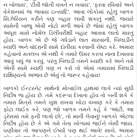
ન બોલાય’, ‘ટીવી જોતી વખતે ન ખવાય’, ‘ફરવા રવિવારે અને
વેકેશનમાં જ જવાય ઇત્યાદિ’. આવા લોકોમાં રહેલું બાળક
સિઝેરિયન કરીને પણ બહાર લાવી શકાતું નથી. જયારે
સામેની બાજુ એવી નોટો મળી આવે છે જેમાં રહેલું બાળક
અધૂરા માસે નોર્મલ ડિલીવરીથી બહાર આવવા લાતો મારતું
હોય. બાળક એ છે જે ગધેડાને લાત મારવાની, બિલાડીને
મ્યાઉં અને વાંદરાની સામે દાંતીયા કરવાની ચેષ્ટા કરે. અમારા
કહેવાનો મતલબ એ નથી કે તમારે ઉંમર કરતા નાના દેખાવવા
આવું બધું જ કરવું, પરંતુ બિલાડી તમને મ્યાઉં કરે અને તમે
એની સામે મ્યાઉં પણ ન કરો તો એમાં તમારામાં બિલાડી
દાક્ષિણ્યનો અભાવ છે એવું તો જરૂર કહેવાય!
બાળકો ઈન્ટરનેટ સાથેનો મોબાઈલ હાથમાં લાગે ત્યાં સુધી
નિર્દોષ જ હોય છે. તમે કદરૂપા દેખાતા હોવ તો બની શકે કે
તમારા મિત્રો તમને ખુશ રાખવા ખોટા વખાણ કરે કે તમારા
ફોટા લાઈક કરે. પણ જો બાળક તમને કહે કે ‘આંટી, આ
ડ્રેસમાં તમે ફની લાગો છો’, તો માની લેવાનું! બાળકો એટલા
નિર્દોષ હોય છે કે એ ગમે તેના ખોળામાં જઈને બેસી જાય.
ઘણીવાર તો આપણને ઈર્ષ્યા પણ થઈ આવે! સાચે. અમારા