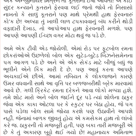
એક એન્જીનીયર મિત્રને તો કૂતરાની ઈર્ષા આવતી! એ કોઈ
સુંદર કન્યાને કુતરાને ફેરવવા લઈ જતો જોવે તો નિસાસો
નાખતો કે સાલું કૂતરાને પણ માથે પ્રેમથી હાથ ફેરવનારું
કો’ક છે! અલ્યા તું ખાલી લાળ ટપકાવવાનું બંધ કરીને થોડી
વફાદારી દેખાડ, તો આપોઆપ હાથ ફેરવનારી મળશે. પણ
આપણે આપણી ઈચ્છા વગર મોટા થવું જ પડે છે.
અમે એક ટીવી એડ જોયેલી. એમાં રોડ પર ફૂટબોલ રમતા
છોકરાંઓએ ઉછળેલો બોલ એક સુટેડ-બુટેડ બિઝનેસમેનના
પગ આગળ પડે છે અને એ એક સેકંડ માટે બીજું બધું જ
ભૂલીને એને કિક મારી દે છે. પણ આવું કરતા આપણે
અચકાઈએ છીએ. આમાં તબિયત કે લોકલાજને કારણે
ઉંમર વધવાની સાથે આ વૃત્તિ પર બળજબરીથી બ્રેક મારવામાં
આવે છે. ગલી ક્રિકેટ રમતા દરેકને આવા લોકો મળ્યા હશે.
તમે શોટ મારો અને બોલ જઈને દૂર પડે ત્યાં શોલેના ઠાકુર
જેવા એક કાકા ઓટલા પર કે સ્કુટર પર બેઠા હોય, જે પગ
પાસે પડેલા બોલ સામે જોયા કરશે પણ ઉઠાવીને આપશે
નહીં. જેનામાં બાળક જીવતું હોય એ કમસેકમ હાથ તો લાંબો
કરે જ. ઠાકુરની તો મજબૂરી હતી, પણ બકા તારી મજબૂરી એ
છે કે તું અકારણ બુઢ્ઢો થઈ ગયો છે! મહાનાયક અમિતાભ