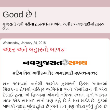
Good છે !
ગુજરાતી નવી પેઢીના હાસ્યલેખક એવા અધીર અમદાવાદીનાં હાસ્ય
લેખ.
Wednesday, January 24, 2018
અંદર અને બહારનો બાળક
કટિંગ વિથ અધીર-બધિર અમદાવાદી ૨૪-૦૧-૨૦૧૮
સન ૧૯૪૦માં બનેલી અશોક કુમારની ફિલ્મ 'બંધન'માં
શિક્ષકના રોલમાં ચરિત્ર અભિનેતા અને કોમેડિયન વી એચ
દેસાઈ હતા. એ ફિલ્મમાં એમનો તકિયા કલામ હતો ‘બાલક
બંદર એક સમાન’. સંતો પણ કહે છે કે મન મર્કટ છે. ટૂંકમાં
બાળકો વાંદરા જેવા હોય છે અને મન પણ વાંદરા જેવું હોય છે