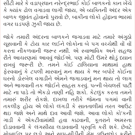
સીટી મારે કે વડાપ્રધાન નરેન્દ્રભાઈ કોઈ બાળકનો કાન ખેંચે
કે ક્યાંક ઢોલ વગાડવા લાગી જાય, એ વ્યક્તિની અંદર એક
બાળક જીવંત હોવાનો પુરાવો છે, બાકીના લોકો હોદ્દાના ભારમાં
વગર ઘડપણે ઝુકી જાય છે.
જોકે તમારી અંદરના બાળકને જગાડવા માટે તમારે અંગુઠો
ચૂસવાની કે ટોય કાર લઈને લોકોના બે પગ વચ્ચેથી વોં વોં
કરતા નીકળવાની જરૂર નથી. એ સ્વાભાવિક અને સહજ
રીતે આચરણમાં આવવું જોઈએ. પણ મોટી ઉંમરે થોડું ધ્યાન
રાખવું જરૂરી છે. તમને કોઈ ટાલિયાના માથામાં હાથ
ફેરવવાનું કે ટપલી મારવાનું મન થાય કે ભર બપોરે કોઈના
ઘરનો ડોરબેલ વગાડીને એમને જગાડવાનું મન થાય તો લાગ
અને ભાગવાની તક જોઈને સાહસ કરવું. પત્ની બેચલર્સ પાર્ટી
માટે ના પાડે તો ભેંકડો તાણી નહિ શકો. કેટલુંક કરતા તમને
તમારું શરીર રોકશે. દાખલા તરીકે જેમના પગમાં વાની
તકલીફ હોય એ લોકો લંગડી કે સાતતાલીમાં તરત આઉટ
થઇ જશે અને માથે દાવ આવી જશે. આવા લોકો કો’કની
ગાડી કે એકટીવામાંથી હવા કાઢવાની, કૂતરાને અમસ્તા
દોડાવવાની કે લંગસીયા લડાવવાની પ્રવૃત્તિ કરી શકે. છેવટે
મોબાઈલ પર લુડો અને સાપ-સીડીની ગેમ ડાઉનલોડ કરીને