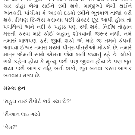
ચાર ડોહા ભેગા થઈને રમી શકે. માજીઓ ભેગી થઈને
અંતકડી, પાંચીકા કે અડકો દડકો રમીને ભૂતકાળ તાજો કરી
શકે. ઢીંચણ રિપ્લેસ કરાવ્યા પછી ડોક્ટરે છૂટ આપી હોય તો
પગથિયાં અને નદી કે પહાડ પણ રમી શકે. નિર્દોષ તોફાન
મસ્તી કરવા માટે કોઈ બહાનું શોધવાની જરૂર નથી. તમે
તમારું બાળપણ ફરી જીવી શકો એ માટે જ તમને કંપની
આપવા ઈશ્વર તમારા ઘરમાં પૌત્ર-પૌત્રીઓ મોકલે છે. તમારે
માત્ર એમની સાથે એમના જેવા બની જવાનું રહે છે. લોકો
ભલે કહેતા હોય કે મૃત્યુ પછી પણ જીવન હોય છે પણ ભૂત
થયા પછી બાળક નહિ બની શકો, ભૂત બનવા કરતા બાળક
બનવામાં મજા છે.
મસ્કા ફન
‘રાહુલ તારું રીપોર્ટ કાર્ડ ક્યાં છે?’
‘રીઆન લઇ ગયો’
‘કેમ?”