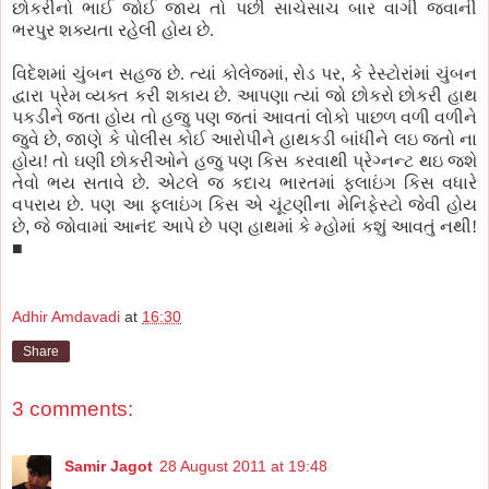
છોકરીનો
ભાઈ જોઈ જાય તો
પછી
સાચેસાચ બાર વાગી જવાની
ભરપુર
શક્યતા રહેલી હોય છે.
વિદેશમાં ચુંબન સહ
જ
છે. ત્યાં
કોલેજમાં
,
રોડ
પર
,
કે
રેસ્ટોરાંમાં
ચુંબન
દ્વારા
પ્રેમ
વ્યક્ત કરી શકાય છે. આપણા ત્યાં જો છોકરો છોકરી હાથ
પકડીને
જતા હોય તો હજુ
પણ
જતાં આવતાં લોકો
પાછળ
વળી વળીને
જુવે
છે
,
જાણે
કે
પોલીસ
કોઈ આરોપીને હાથકડી બાંધીને લઇ જતો ના
હોય! તો ઘણી છોકરીઓને હજુ
પણ
કિસ
કરવાથી
પ્રેગ્નન્ટ
થઇ જશે
તેવો ભય
સતાવે
છે. એટલે
જ
કદાચ ભારતમાં ફ્લાઇંગ
કિસ
વધારે
વપરાય છે.
પણ
આ ફ્લાઇંગ
કિસ
એ ચૂંટણીના
મેનિફેસ્ટો જેવી હોય
છે
,
જે જોવામાં આનંદ આપે છે
પણ
હાથમાં
કે
મ્હોમાં
કશું આવતું નથી!
■
Adhir Amdavadi
at
16:30
Share
3 comments:
Samir Jagot
28 August 2011 at 19:48