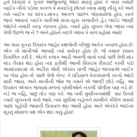
હવે વિચારો
કે
કૂતરું આજુબાજુ આંટા મારતું હોય
કે
ગાય તમારી
બાઈક
નીચે
પડેલા
કાગળ
કે
મકાઈનું છોતરું ખાવા માથું
નીચું
કરે અને
તમે બાઈક
પર
સાંકડ-માંકડ આગળ
પાછળ
ગોઠવાયેલા
હોવ
,
રસ્તે
જતાં આવતાં બાઈક
ધારીઓ
વાંકા-
ચુકા
ચલાવીને હેડ લાઈટ જાણી
જોઈને તમારી તરફ
નાખતા
હોય
,
ત્યારે હોઠ ચુંબન લેવા જાય ત્યાં
પેલી
ઉછળે
જ
ને
?
અને હોઠને બદલે આંખ
કે
વાળ
મ્હોમાં
આવે!
આ ગાય કૂતરા ઉપરાંત જાહેર
સ્થળોની
બીજી અનેક
બબાલ
હોય છે.
એક તો માખીઓ આપણે ત્યાં સર્વત્ર હોય છે
,
જે તમારું ધ્યાન
વિચલિત કરી દે. એટલે કલાક આડી અવળી વાતો કર્યા
પછી
પેલી
માંડ
માંડ તૈયાર થઇ હોય ત્યાં ફરીથી આખી સિસ્ટમ
રીસ્ટાર્ટ
કરવી
પડે
!
અમદાવાદમાં તો
અટીરા
જેવી એકાંત વાળી જાહેર જગ્યાએ બાઈક
પર
બેઠા
હોવ
તો
પાછો
પેલો
બેલ્ટ
કે
ઘડિયાળ વેચવાવાળો વચ્ચે આંટો
મારી જાય
,
અને માખીની જેમ
જ
તમને એ જલ્દી છોડે નહિ. આ
ઉપરાંત એકાંત
જગામાં
મળતાં
પ્રેમીઓને
નકલી
પોલીસ
પણ
નડે છે.
નડે
જ
નહિ
,
પાછું
તોડ
પણ
કરે. આ બધી મુસીબતમાંથી
પાર
ઉતરો
ત્યારે ચુંબનનો વારો આવે
,
ત્યાં સુધીમાં બહેનને
મમ્મીને
કીધેલ સમયે
પાછાં
પહોંચી
જવાની ઉતાવળ થઇ આવી હોય અને એકંદરે ભાઈના
મૂડનું
મોસાળ
પક્ષ
એક થઇ ગયું હોય!