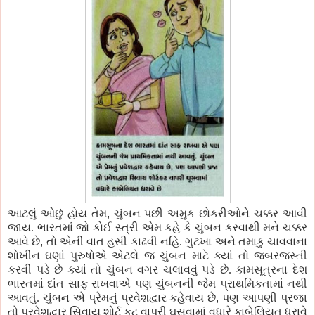
આટલું ઓછું હોય તેમ
,
ચુંબન
પછી
અમુક છોકરીઓને ચક્કર આવી
જાય. ભારતમાં જો કોઈ સ્ત્રી એમ ક
હે
કે
ચુંબન કરવાથી મને ચક્કર
આવે છે
,
તો એની વાત હસી કાઢવી નહિ.
ગુટખા
અને તમાકુ ચાવવાના
શોખીન ઘણાં
પુરુષોએ
એટલે
જ
ચુંબન માટે ક્યાં તો જબરજસ્તી
કરવી
પડે
છે ક્યાં તો ચુંબન વગર ચલાવવું
પડે
છે. કામસૂત્રના દેશ
ભારતમાં દાંત સાફ
રાખવાએ
પણ
ચુંબનની જેમ
પ્રાથમિકતામાં
નથી
આવતું. ચુંબન એ
પ્રેમનું
પ્રવેશદ્વાર
કહેવાય છે
,
પણ
આપણી
પ્રજા
તો
પ્રવેશદ્વાર
સિવાય શોર્ટ કટ વાપરી
ઘુસવામાં
વધારે કાબેલિયત ધરાવે