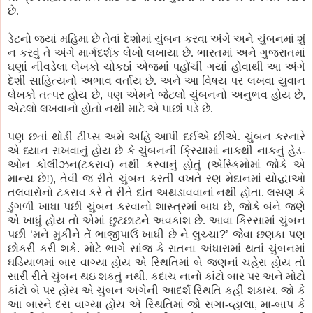
છે.
ડેટનો
જ્યાં મહિમા છે તેવાં દેશોમાં ચુંબન કરવા અંગે અને ચુંબનમાં શું
ન કરવું
તે અંગે માર્ગદર્શક લેખો લખાયા છે. ભારતમાં અને ગુજરાતમાં
ઘણાં
નીવડેલા
લેખકો
ચોકઠાં
એજમાં
પહોંચી
ગયાં હોવાથી આ અંગે
દેશી સાહિત્યનો અભાવ વર્તાય છે. અને આ વિષય
પર
લખવા યુવાન
લેખકો
તત્
પર
હોય છે
,
પણ
એમને જેટલો ચુંબનનો અનુભવ હોય છે
,
એટલો લખવાનો હોતો નથી માટે એ
પાછાં
પડે
છે.
પણ
છતાં થોડી
ટીપ્સ
અમે અહિ આપી
દઈએ
છીએ. ચુંબન
કરનારે
એ ધ્યાન રાખવાનું હોય છે
કે
ચુંબનની ક્રિયામાં નાકથી નાકનું હેડ-
ઓન
કોલીઝન
(
ટકરાવ
)
નથી કરવાનું હોતું (એસ્કિમોમાં જો
કે
એ
માન્ય છે!)
,
તેવી
જ
રીતે ચુંબન કરતી વખતે રણ મેદાનમાં
યોદ્ધાઓ
તલવારોનો
ટકરાવ
કરે તે રીતે દાંત
અથડાવવાનાં
નથી હોતા. લસણ
કે
ડુંગળી ખાધા
પછી
ચુંબન કરવાનો શાસ્ત્રમાં બાધ છે
,
જો
કે
બંને જણે
એ ખાધું હોય તો એમાં
છુટછાટને
અવકાશ છે. આવા કિસ્સામાં ચુંબન
પછી
‘
મને
મુકીને
તેં
ભાજીપાઉં
ખાધી
છે ને લુચ્ચા
?
’
જેવા છણકા
પણ
છોકરી કરી
શ
કે
.
મોટે ભાગે
સાંજ
કે
રાતના અંધારામાં થતાં ચુંબનમાં
ઘડિયાળમાં બાર વાગ્યા હોય એ સ્થિતિમાં બે
જણનાં
ચહેરા હોય તો
સારી રીતે ચુંબન થઇ શકતું નથી. કદાચ નાનો કાંટો બાર
પર
અને મોટો
કાંટો બે
પર
હોય એ ચુંબન અંગેની આદર્શ સ્થિતિ કહી શકાય. જો
કે
આ
બારને
દસ વાગ્યા હોય એ સ્થિતિમાં જો સગા-
વ્હાલા
,
મા-બાપ
કે