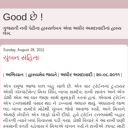
Good છે !
ગુજરાતી નવી પેઢીના હાસ્યલેખક એવા અધીર અમદાવાદીનાં હાસ્ય
લેખ.
Sunday, August 28, 2011
ચુંબન સંહિતા
| અભિયાન | હાસ્યમેવ જયતે | અધીર અમદાવાદી | ૨૦-૦૮-૨૦૧૧ |
એક રમૂજ આજ કાલ બહુ ચાલે છે. એક વાર
ટ્રેઈનનાં
ટુ-ટાયર
એસી કૉમ્પાર્ટમેન્ટ
મિકા
સિંઘ
,
બાબા
રામદેવ
,
રાખી
સાવંત
અને એક
ડોશી એમ આ ચાર
જણા
સાથે મુસાફરી કરતાં હતાં. એવામાં ટ્રેઈન
એક
ટનલમાંથી
પસાર
થઇ ને ડબ્બામાં અંધારું થયું.
અંધારાનો
લાભ
લઇ બાબા
રામદેવે
મોઢેથી ચુંબન જેવો અવા
જ
કર્યો
,
અને
મિકાને
એમણે ખેંચીને એક લાફો ઠોકી દીધો. હવે ટ્રેઈન
ટનલમાંથી
બહાર
નીકળી
ત્યારે બધાં વિચારમાં
પડી
ગયા. ડોશી વિચારે
કે
આ રાખી ઘણી
સ્વમાની સ્ત્રી કહેવાય
કે
મિકાએ
ચુંબન કર્યું ને
રાખીએ
ઝાપટ મારી