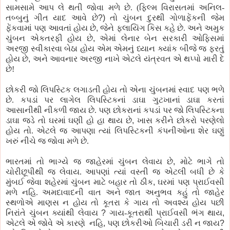
સામસામે આપ લે થતી જોવા મળે છે. (ફિલ્મ
વિરાસતમાં
અનિલ-
તબ્બુનું
ગીત યાદ આવે છે
?)
તો ચુંબન
દુરથી
ગોળાફેંકની
જેમ
ફેંકવામાં
પણ
આવતાં હોય છે
,
જેને
ફ્લાયિંગ
કિસ
ક
હે
છે. અને અમુક
ચુંબન એકતરફી હોય છે
,
એમાં લેનાર બેન સરકારી ઓફિસમાં
અરજી સ્વીકારવા બેઠા હોય એમ એમનું ધ્યાન ક્યાંક બીજે
જ
ફરતું
હોય છે
,
અને આવનાર અરજી નાખે એટલે
યંત્રવત
એ થપ્પો મારી દે
છે!
છોકરી જો લિપસ્ટિક
લગાડતી
હોય તો એના ચુંબનમાં સ્વાદ
પણ
ભળે
છે. કપડાં
પર
લાગેલ
લિપસ્ટિકનાં
ડાઘા
ગુટખાનાં
ડાઘા કરતાં
આસાનીથી
નીકળી
જાય છે.
પણ
છોકરાનાં
કપડાં
પર
જો
લિપસ્ટિકના
ડાઘા
જડે
તો ઘરમાં ઘણી હો હા થાય છે
,
ખાસ કરીને છોકરો
પરણેલો
હોય તો. એટલે
જ
આપણા ત્યાં
લિપસ્ટિકની
કંપનીઓના
શેર ઘણું
ખરું
નીચે
જ
જોવા મળે છે.
ભારતમાં તો ભાગ્યે
જ
જાહેરમાં ચુંબન લેવાય છે
,
મોટે ભાગે તો
ચોરીછૂપીથી જ લેવાય. આપણાં ત્યાં વસ્તી
જ
એટલી બધી છે
કે
મુંબઈ જેવા શહેરમાં ચુંબન માટે બહાર તો ઠીક
,
ઘરમાં
પણ
પ્રાઈવસી
મળે નહિ. અમદાવાદની વાત અને જાત અનુભવ
કહું
તો જાહેર
સ્થળોએ માણસ ન હોય તો કૂતરા
કે
ગાય તો અવશ્ય હોય
પછી
નિરાંતે
ચુંબન ક્યાંથી લેવાય
?
ગાય-
કૂતરાથી
પ્રાઈવસી
ભંગ થાય
,
એટલે એ જોવે એ કારણે નહિ
,
પણ
છોકરીઓ
બિચારી
ડરી ન જાય
?