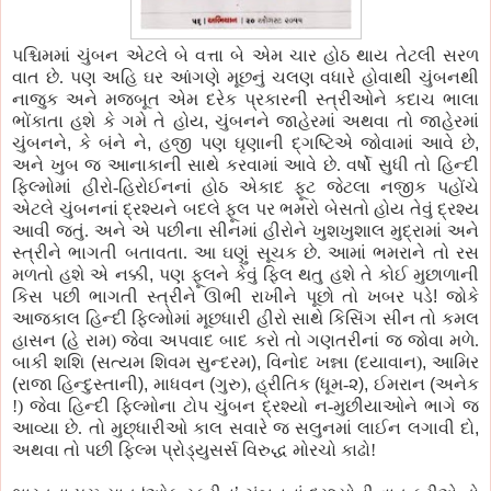
પશ્ચિમમાં
ચુંબન એટલે બે વત્તા બે એમ ચાર હોઠ થાય તેટલી સરળ
વાત છે.
પણ
અહિ ઘર આંગણે મૂછનું ચલણ વધારે હોવાથી ચુંબનથી
નાજુક અને મજબૂત એમ દરેક
પ્રકારની
સ્ત્રીઓને કદાચ ભાલા
ભોંકાતા
હશે
કે
ગમે તે હોય
,
ચુંબનને
જાહેરમાં અથવા તો જાહેરમાં
ચુંબનને
,
કે
બંને ને
,
હજી
પણ
ઘૃણાની
દ્ગષ્ટિએ જોવામાં આવે છે
,
અને ખુબ
જ
આનાકાની સાથે કરવામાં આવે છે. વર્ષો સુધી તો હિન્દી
ફિલ્મોમાં
હીરો-
હિરોઈનનાં
હોઠ એકાદ ફૂટ જેટલા નજીક
પહોંચે
એટલે
ચુંબનનાં
દ્રશ્યને
બદલે ફૂલ
પર
ભમરો બેસતો હોય તેવું
દ્રશ્ય
આવી જતું. અને એ
પછીના
સીનમાં
હીરોને
ખુશખુશાલ
મુદ્રામાં
અને
સ્ત્રીને ભાગતી બતાવતા. આ ઘણું સૂચક છે. આમાં ભમરાને તો રસ
મળતો હશે એ નક્કી
,
પણ
ફૂલને કેવું ફિલ થતુ હશે તે કોઈ
મુછાળાની
કિસ
પછી
ભાગતી સ્ત્રીને ઊભી રાખીને
પૂછો
તો ખબર
પડે
!
જો
કે
આજકાલ
હિન્દી
ફિલ્મોમાં
મૂછધારી હીરો સાથે
કિસિંગ
સીન તો કમલ
હાસન
(
હે
રામ) જેવા અપવાદ બાદ કરો તો
ગણતરીનાં
જ
જોવા મળે.
બાકી
શશિ
(
સત્યમ
શિવમ
સુન્દરમ
),
વિનોદ
ખન્ના
(
દયાવાન)
,
આમિર
(
રાજા
હિન્દુસ્તાની
),
માધવન
(
ગુરુ)
,
હ્રીતિક
(
ધૂમ-
૨
),
ઈમરાન
(
અનેક
!) જેવા હિન્દી
ફિલ્મોના
ટોપ ચુંબન
દ્રશ્યો
ન-
મુછીયાઓને
ભાગે
જ
આવ્યા છે. તો
મુછ્ધારીઓ
કાલ સવારે
જ
સલુનમાં
લાઈન લગાવી દો
,
અથવા તો
પછી
ફિલ્મ
પ્રોડ્યુસર્સ
વિરુદ્ધ મોરચો કાઢો!