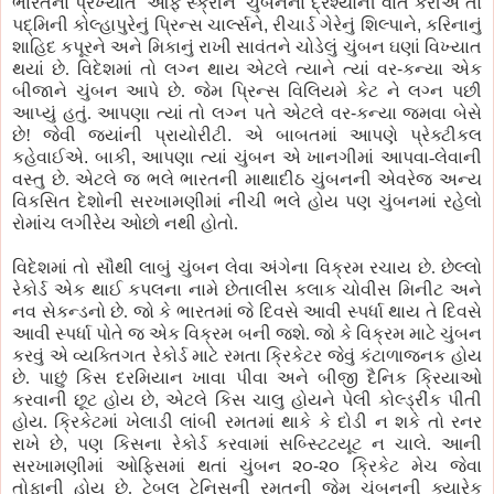
ભારતના
પ્રખ્યાત
‘
ઓફ
સ્ક્રીન
’
ચુંબનનાં
દ્રશ્યોની
વાત
કરીએ
તો
પદ્મિની
કોલ્હાપુરેનું
પ્રિન્સ
ચાર્લ્સને
,
રીચાર્ડ
ગેરેનું
શિલ્પાને
,
કરિનાનું
શાહિદ
કપૂરને
અને
મિકાનું
રાખી
સાવંતને
ચોડેલું
ચુંબન ઘણાં વિખ્યાત
થયાં છે. વિદેશમાં તો લગ્ન થાય એટલે
ત્યાને
ત્યાં
વર
-
કન્યા એક
બીજાને ચુંબન આપે છે. જેમ
પ્રિન્સ
વિલિયમે
કેટ
ને લગ્ન
પછી
આપ્યું હતું. આપણા ત્યાં તો લગ્ન
પતે
એટલે
વર
-
કન્યા જમવા બેસે
છે! જેવી
જ્યાંની
પ્રાયોરીટી
.
એ બાબતમાં આપણે
પ્રેક્ટીકલ
કહેવાઈએ
.
બાકી
,
આપણા ત્યાં ચુંબન એ ખાનગીમાં આપવા-લેવાની
વસ્તુ છે. એટલે
જ
ભલે ભારતની માથાદીઠ ચુંબનની એવરે
જ
અન્ય
વિકસિત દેશોની સરખામણીમાં
નીચી
ભલે હોય
પણ
ચુંબનમાં રહેલો
રોમાંચ
લગીરેય
ઓછો નથી હોતો.
વિદેશમાં તો સૌથી લાબું ચુંબન લેવા અંગેના વિક્રમ રચાય છે. છેલ્લો
રેકોર્ડ એક
થાઈ
કપલના
નામે છેતાલીસ કલાક ચોવીસ
મિનીટ
અને
નવ
સેકન્ડનો
છે. જો
કે
ભારતમાં જે દિવસે આવી સ્પર્ધા થાય તે દિવસે
આવી સ્પર્ધા
પોતે
જ
એક વિક્રમ બની જશે. જો
કે
વિક્રમ માટે ચુંબન
કરવું એ વ્યક્તિગત રેકોર્ડ માટે રમતા
ક્રિકેટર
જેવું
કંટાળાજનક
હોય
છે.
પાછું
કિસ
દરમિયાન ખાવા
પીવા
અને બીજી દૈનિક ક્રિયાઓ
કરવાની છૂટ હોય છે
,
એટલે
કિસ
ચાલુ
હોયને
પેલી
કોલ્ડ્રીંક
પીતી
હોય. ક્રિકેટમાં ખેલાડી લાંબી રમતમાં
થાકે
કે
દોડી ન શ
કે
તો રનર
રાખે છે
,
પણ
કિસના
રેકોર્ડ કરવામાં સબ્સ્ટિટયૂટ ન ચાલે. આની
સરખામણીમાં ઓફિસમાં થતાં ચુંબન
૨૦
-
૨૦
ક્રિ
કેટ
મેચ
જેવા
તોફાની હોય છે. ટેબલ
ટેનિસની
રમતની જેમ ચુંબનની ક્યારેક