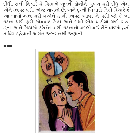
દીધી. રાખી વિચારે
કે
મિકાએ
ભૂલથી
ડોશીને
ચુંબન કરી દીધું એમાં
એને ઝાપટ
પડી
,
એ
જ
લાગનો છે. અને દુઃખી
બિચારો
મિકો
વિચારે
કે
આ બાબો મઝા કરી
ગયોને
હાળી ઝાપટ
આપડ
ને
પડી
!
જો
કે
આ
ઘટના
પછી
ફરી એકવાર
મિકા
અને રાખી એક
પાર્ટીમાં
મળી ગયાં
હતાં
,
અને
મિકાએ
ટ્રેઈન વાળી
ઘટનાનો
બદલો કઈ રીતે
વાળ્યો
હતો
તે વિષે કહેવાની અમને જરૂર નથી જણાતી!
■■■