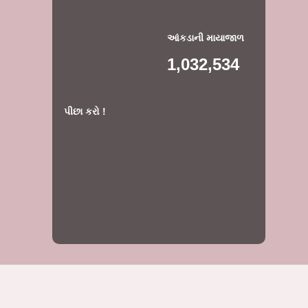
આંકડાની માયાજાળ
1,032,534
પીછા કરો !