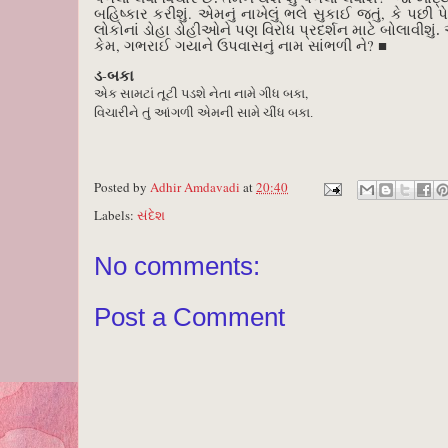
.
,
બહિષ્કાર
કરીશું
એમનું નાખેલું ભલે સુકાઈ જતું
કે
પછી
પ
લોકોનાં
ડોહા
ડોહીઓને
પણ
વિરોધ
પ્રદર્શન
માટે
બોલાવીશું
.
,
?
■
કેમ
ગભરાઈ ગયાને ઉપવાસનું નામ સાંભળી ને
-
ડ
બકા
,
એક સામટાં તૂટી પડશે નેતા નામે ગીધ બકા
વિચારીને તું આંગળી એમની સામે ચીંધ બકા.
Posted by
Adhir Amdavadi
at
20:40
Labels:
સંદેશ
No comments:
Post a Comment