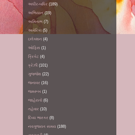
અધીર-બધિર
(189)
અભિયાન
(19)
અમિતાભ
(7)
અમેરિકા
(5)
ઇલેક્શન
(4)
ઓફિસ
(1)
ક્રિકેટ
(4)
ક્રેઝી
(101)
ગુજ્જેશ
(22)
જનાવર
(16)
જમરૂખ
(1)
જાહેરાતો
(6)
તહેવાર
(10)
દિવ્ય ભાસ્કર
(8)
નવગુજરાત સમય
(188)