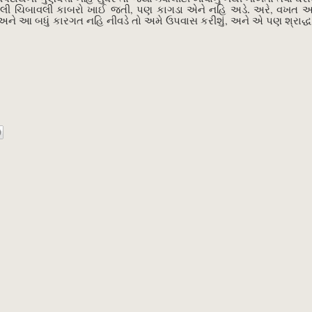
,
,
ેલી
ચિબાવલી
કાબરો ખાઈ જતી
પણ
કાગડા એને નહિ અડે. અરે
વખત આ
,
 અને આ બધું
કારગત
નહિ
નીવડે
તો અમે ઉપવાસ
કરીશું
અને એ
પણ
શ્રાદ્ધ