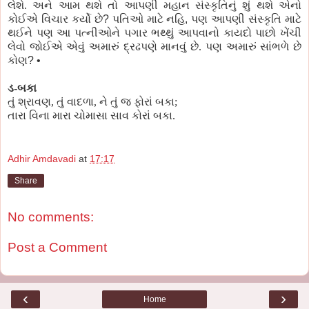
લેશે. અને આમ થશે તો આપણી મહાન સંસ્કૃતિનું શું થશે એનો
કોઈએ વિચાર કર્યો છે
?
પતિઓ માટે નહિ
,
પણ આપણી સંસ્કૃતિ માટે
થઈને પણ આ પત્નીઓને પગાર ભથ્થું આપવાનો કાયદો પાછો ખેંચી
લેવો જોઈએ એવું અમારું દ્રઢપણે માનવું છે. પણ અમારું સાંભળે છે
કોણ
? •
ડ-બકા
તું
શ્રાવણ
,
તું
વાદળા
,
ને
તું
જ
ફોરાં
બકા
;
તારા
વિના
મારા
ચોમાસા
સાવ
કોરાં
બકા
.
Adhir Amdavadi
at
17:17
Share
No comments:
Post a Comment
‹
›
Home