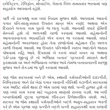
ઇલેક્ટ્રિક
,
ટેલિફોન
,
મોબાઈલ
,
ગેસનાં બિલ સમયસર ભરવામાં પણ
સહયોગ આપવાનો રહેશે.
પછી તો ઘરગથ્થુ કામ બધાં નિયમ મુજબ થશે. આપવામાં આવતો
પગાર પતિ-સાસુ-સસરા ઉપરાંત માત્ર એક નણંદ અથવા એક
દિયરને લગતા કામ પુરતો જ લાગુ પડશે. આનાથી વધારે ફેમિલી
મેમ્બર્સ હશે તો અલગથી ચાર્જ કરવામાં આવશે. મહેમાનોની
આગતાસ્વાગતા અઠવાડિયે એક વખત જ કરવામાં આવશે. વધારે
મહેમાનોની અવરજવર હોય તેવા સંજોગોમાં મહેમાન દીઠ અલગ
ચાર્જ લેવામાં આવશે. આ ઉપરાંત પતિઓની ખરાબ આદતોને જરાય
પોષવામાં નહિ આવે. દિવસમાં બે કરતાં વધારે વખત ચા અથવા
‘
ઇન્ડિયા જીત્યું છે તો ભજિયા બનાવ
’
પ્રકારની મધરાતે થતી
ફરમાયશ ચા અને ભજિયાના બજાર ભાવે તેમજ બનાવનારની મરજી
મુજબ અને રોકડમાં જ પૂરી કરવામાં આવશે.
પણ જેમ સરકારમાં બને છે એમ
,
સ્થાયી કર્મચારીઓની દાદાગીરી
,
નિષ્ક્રિયતા અને ઘેર બેઠાં પગાર ખાવાની નીતિથી કંટાળીને સરકારમાં
કામ આઉટ સોર્સ થાય છે એમ ઘરમાં પણ થશે. પત્ની હાજર હશે તો
પણ બધાં કામ કરવા માટે બહારના માણસો રાખવા પડશે. આ બધી
બબાલોમાંથી છૂટવા પ્રજામાં લીવ-ઇન રિલેશનશિપ વધશે. અરે
,
સરકાર જ જેમ સ્થાયી કર્મચારીઓને બદલે અમુક-સહાયક ભરતી
કરે છે એમ પ્રજા પણ પત્નીને બદલે પત્ની સહાયકથી કામ ચલાવી