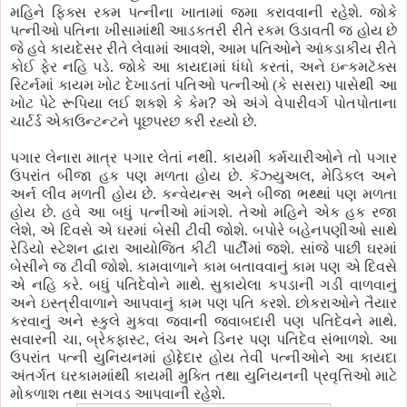
મહિને ફિક્સ રકમ પત્નીના ખાતામાં જમા કરાવવાની રહેશે. જોકે
પત્નીઓ પતિના ખીસામાંથી આડકતરી રીતે રકમ ઉડાવતી જ હોય છે
જે હવે કાયદેસર રીતે લેવામાં આવશે
,
આમ પતિઓને આંકડાકીય રીતે
કોઈ ફેર નહિ પડે. જોકે આ કાયદામાં ધંધો કરતાં
,
અને ઇન્કમટૅક્સ
રિટર્નમાં કાયમ ખોટ દેખાડતાં પતિઓ પત્નીઓ (કે સસરા) પાસેથી આ
ખોટ પેટે રૂપિયા લઈ શકશે કે કેમ
?
એ અંગે વેપારીવર્ગ પોતપોતાના
ચાર્ટર્ડ એકાઉન્ટન્ટને પૂછપરછ કરી રહ્યો છે.
પગાર લેનારા માત્ર પગાર લેતાં નથી. કાયમી કર્મચારીઓને તો પગાર
ઉપરાંત બીજા હક પણ મળતા હોય છે. કૅઝ્યુઅલ
,
મેડિકલ અને
અર્ન લીવ મળતી હોય છે. કન્વેયન્સ અને બીજા ભથ્થાં પણ મળતા
હોય છે. હવે આ બધું પત્નીઓ માંગશે. તેઓ મહિને એક હક રજા
લેશે
,
એ દિવસે એ ઘરમાં બેસી ટીવી જોશે. બપોરે બહેનપણીઓ સાથે
રેડિયો સ્ટેશન દ્વારા આયોજિત કીટી પાર્ટીમાં જશે. સાંજે પાછી ઘરમાં
બેસીને જ ટીવી જોશે. કામવાળાને કામ બતાવવાનું કામ પણ એ દિવસે
એ નહિ કરે. બધું પતિદેવોને માથે. સુકાયેલા કપડાની ગડી વાળવાનું
અને ઇસ્ત્રીવાળાને આપવાનું કામ પણ પતિ કરશે. છોકરાઓને તૈયાર
કરવાનું અને સ્કુલે મુકવા જવાની જવાબદારી પણ પતિદેવને માથે.
સવારની ચા
,
બ્રેકફાસ્ટ
,
લંચ અને ડિનર પણ પતિદેવ સંભાળશે. આ
ઉપરાંત પત્ની યુનિયનમાં હોદ્દેદાર હોય તેવી પત્નીઓને આ કાયદા
અંતર્ગત ઘરકામમાંથી કાયમી મુક્તિ તથા યુનિયનની પ્રવૃત્તિઓ માટે
મોકળાશ તથા સગવડ આપવાની રહેશે.