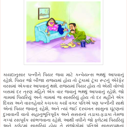
કાયદાનુસાર પત્નીને પિયર જવા માટે કન્વેયન્સ ભથ્થું આપવાનું
રહેશે. પિયર જો બીજા રાજ્યમાં હોય તો ટૂંકામાં ટૂંકા રૂટનું એરેફેર
વરસમાં એકવાર આપવાનું થશે. રાજ્યમાં પિયર હોય તો એસી વોલ્વો
બસમાં દર ત્રણ મહિને એક વાર જવાનું ભથ્થું આપવાનું રહેશે. જો
ગામમાં પિયરિયું અને ગામમાં જ સાસરિયું હોય તો દર મહીને એક
દિવસ અને વારતહેવારે કચકચ કર્યા વગર પતિએ પણ પત્નીની સાથે
એનાં પિયર જવાનું રહેશે
,
અને ત્યાં જઈ દરવખત સાસુના ઘૂંટણનાં
દુખાવાની વાતો સહાનુભૂતિપૂર્વક અને સસરાનાં તડાકા-ફડાકા તેમજ
ગપ્પાં રસપૂર્વક સાંભળવાના રહેશે. આથી વધીને જો ફ્લેટમાં પિયરિયું
અને ફ્લેટમાં સાસરિયું હોય તે સંજોગોમાં પતિએ સાસરાપક્ષનાં