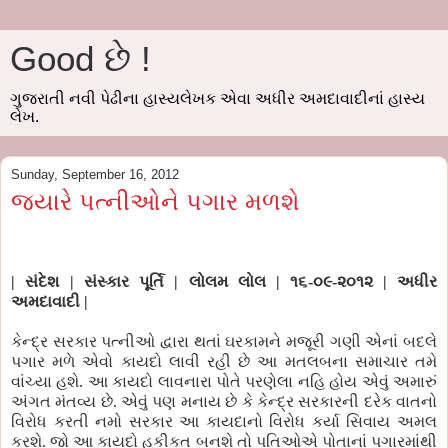
Good છે !
ગુજરાતી નવી પેઢીના હાસ્યલેખક એવા અધીર અમદાવાદીનાં હાસ્ય
લેખ.
Sunday, September 16, 2012
જયારે પત્નીઓને પગાર મળશે
|
સંદેશ
|
સંસ્કાર પૂર્તિ
|
લોલમ લોલ
| ૧૬
-૦૯-૨૦૧૨
|
અધીર
અમદાવાદી
|
કેન્દ્ર સરકાર પત્નીઓ દ્વારા થતાં ઘરકામને મજૂરી ગણી એનાં બદલે
પગાર મળે એવો કાયદો લાવી રહી છે આ મતલબના સમાચાર તમે
વાંચ્યા હશે. આ કાયદો લાવનારા પોતે પરણેલા નહિ હોય એવું અમારું
અંગત મંતવ્ય છે. એવું પણ મનાય છે કે કેન્દ્ર સરકારની દરેક વાતનો
વિરોધ કરતી નમો સરકાર આ કાયદાનો વિરોધ કર્યા સિવાય અમલ
કરશે. જો આ કાયદો હકીકત બનશે તો પતિઓએ પોતાનાં પગારમાંથી