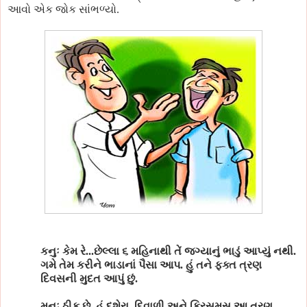
આવો એક જોક સાંભળ્યો.
કનુઃ કેમ રે...છેલ્લા ૬ મહિનાથી તેં જગ્યાનું ભાડું આપ્યું નથી.
ગમે તેમ કરીને ભાડાનાં પૈસા આપ. હું તને ફક્ત ત્રણ
દિવસની મુદત આપું છું.
મનુઃ ઠીક છે
,
હું દશેરા
,
દિવાળી અને ક્રિસમસ આ ત્રણ