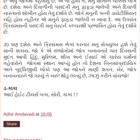
છે એવું જોકમાં કહેવાયું છે. એ જે હોય તે
,
મનુ શોખીન ચોક્કસ લાગે
છે. દશેરા અને દિવાળીની પસંદગી મનુ ફાફડા જલેબી અને દિવાળી
નાસ્તાનો શોખીન હોય તેવું દર્શાવે છે. જોકે મનુની પત્ની ડાયેટીશિયન
નહિ હોય નહીંતર એ મનુને ફાફડા જલેબી ન ખાવા દે. આ ઉપરાંત
ક્રિસમસની પસંદગી મનુ વેસ્ટર્ન કલ્ચરથી પ્રભાવિત હોય તેવું દર્શાવે
છે.
૭) પણ દશેરા અને ક્રિસમસ ભેગાં કરનાર મનુ સેક્યુલર હશે તેવું
માની શકાય. જો કે એ સંજોગોમાં જોક બનાવનારે ચાર દિવસની
મુદત આપી હિંદુ
,
મુસ્લિમ
,
શીખ અને ઈસાઈ એ ચારેય ધર્મોનાં
તહેવારોને
જોકમાં સ્થાન આપ્યું હોત તો દેશના બિનસાંપ્રદાયિક
અને બુદ્ધિજીવી લોકો પણ આ જોકને માણી શકત. ખેર
,
જોક
બનાવનારને જે ગમ્યું તે ખરું! થોડું લખ્યું છે
,
ઝાઝું કરીને વાંચજો!
ડ-કાકા
આઈ હેઈટ ટીયર્સ બકા, સોરી
,
કાકા !
!
Adhir Amdavadi
at
16:05
Share