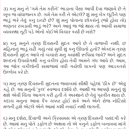
૩) કનુ મનુ ને
‘
ગમે તેમ કરીને
’
ભાડાના પૈસા આપી દેવા જણાવે છે તે
ખૂબ જ વાંધાજનક છે. ગમે તેમ કરી ને એટલે
?
શું મનુ બેંક લૂંટીને પણ
ભાડું ભરે તેવું કનુ ઇચ્છે છે
?
શું મનુ પોતાના છોકરાંનું (જો હોય તો)
ભણતર રખડાવી ભાડું ભરે
?
અને આવું જ જો થાય તો આખી સમાજ
વ્યવસ્થા તૂટી પડે એનો કોઈએ વિચાર કર્યો છે ખરો
?
૪) કનુ મનુને ત્રણ દિવસની મુદત આપે છે તે વાજબી નથી. છ
મહિનાનું ભાડું ચઢી ગયું ત્યાં સુધી શું કનુ ઊંઘતો હતો
?
એકદમ ત્રણ
દિવસની મુદત આપે તો બચારો મનુ ક્યાંથી રૂપિયા લાવે
?
અને મુદત
શબ્દનાં ઉપયોગથી કનુ વકીલ હોય તેવી અમને ગંધ આવે છે. આમ
,
આ જોક વકીલોની સમાજમાં વધી ગયેલી ધાકનો પણ આડકતરો
ઉલ્લેખ કરે છે.
૫) મનુ ત્રણ દિવસની મુદતના જવાબમાં સૌથી પહેલાં
‘
ઠીક છે
’
એવું
કહે છે. આ મનુનો
‘
કુલ
’
સ્વભાવ દર્શાવે છે. આથી જ આપણે મનુનું શું
થશે એવી ચિંતા આગળ કરી હતી તે અસ્થાને છે તેવું પ્રતીત થાય છે.
કદાચ મનુના આવા કૈંક ચક્કર હોઈ શકે અને એને રોજ નોટિસો
મળતી હશે એટલે એને આમાં કશી નવાઈ નથી લાગતી.
૬) મનુ દશેરા
,
દિવાળી અને ક્રિસમસ એ ત્રણ દિવસની પસંદગી કરે
છે. આમાં મનુ પોતે ડફોળ છે અથવા તો એ કનુને ડફોળ બનાવવા માંગે