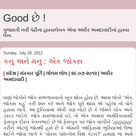
Good છે !
ગુજરાતી નવી પેઢીના હાસ્યલેખક એવા અધીર અમદાવાદીનાં હાસ્ય
લેખ.
Sunday, July 29, 2012
કનુ અને મનુ : એક જોક્સ
|
સંદેશ
|
સંસ્કાર પૂર્તિ
|
લોલમ લોલ
| ૨૯
-૦૭-૨૦૧૨
|
અધીર
અમદાવાદી
|
ઘણાં લોકોને જોક સંભળાવવાનો ખૂબ શોખ હોય છે. આવા લોકો
‘
એક
જોક્સ કહુ
’
કરી શરુ કરે અને જોક પૂરો થાય એ પહેલા તો પોતે
હસવા લાગે. આ દુનિયામાં એવી પણ નોટો છે કે જેમને ચોક અને
ડસ્ટર લઈને
જોક સમજાવવો પડે. તો એક અમારા અમેરિકાવાસી
ફેસબુક દોસ્ત કેતનભાઈ છે જે ફેસબુક પર જોક વાંચીને
‘
હાહાહાહા
’
કરીને એટલું જોરથી હસે છે કે એમની ઑફિસમાં ભુરિયાઓ ઉભા
થઈને જોવા લાગે કે
‘
વોસ્સ પ્રૉબ્લેમ વિથ કેટન
?’
હમણાં જ અમે