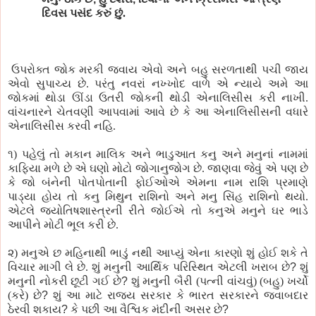
દિવસ પસંદ કરું છું.
ઉપરોક્ત જોક મરકી જવાય એવો અને બહુ સરળતાથી પચી જાય
એવો સુપાચ્ય છે. પરંતુ નવરાં નખ્ખોદ વાળે એ ન્યાયે અમે આ
જોકમાં થોડા ઊંડા ઉતરી જોકની થોડી એનાલિસીસ કરી નાખી.
વાંચનારને ચેતવણી આપવામાં આવે છે કે આ એનાલિસીસની વધારે
એનાલિસીસ કરવી નહિ.
૧) પહેલું તો મકાન માલિક અને ભાડુઆત કનુ અને મનુનાં નામમાં
કાફિયા મળે છે એ ઘણો મોટો જોગાનુજોગ છે. જાણવા જેવું એ પણ છે
કે જો બંનેની પોતપોતાની ફોઈઓએ એમના નામ રાશિ પ્રમાણે
પાડ્યા હોય તો કનુ મિથુન રાશિનો અને મનુ સિંહ રાશિનો થયો.
એટલે જ્યોતિષશાસ્ત્રની રીતે જોઈએ તો કનુએ મનુને ઘર ભાડે
આપીને મોટી ભૂલ કરી છે.
૨) મનુએ છ મહિનાથી ભાડું નથી આપ્યું એના કારણો શું હોઈ શકે તે
વિચાર માગી લે છે. શું મનુની આર્થિક પરિસ્થિત એટલી ખરાબ છે
?
શું
મનુની નોકરી છૂટી ગઈ છે
?
શું મનુની બૈરી (પત્ની વાંચવું) (બહુ) ખર્ચો
(કરે) છે
?
શું આ માટે રાજ્ય સરકાર કે ભારત સરકારને જવાબદાર
ઠેરવી શકાય
?
કે પછી આ વૈશ્વિક મંદીની અસર છે
?