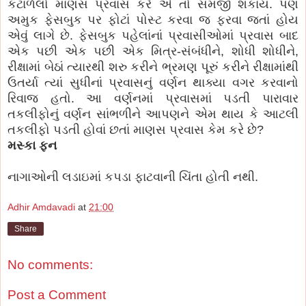
કંટાળેલો માણસ પ્રવાસ કરે એ તો સમજી શકાય. પણ
અમુક ફેસબુક પર ફોટાં પોસ્ટ કરવા જ ફરવા જતાં હોય
એવું લાગે છે. ફેસબુક પહેલાંનાં પ્રવાસીઓમાં પ્રવાસ બાદ
એક પછી એક પછી એક મિત્ર-સંબંધીને, શોધી શોધીને,
રીક્ષામાં બેઠાં ત્યારથી શરુ કરીને ભ્રમણ પૂરું કરીને રીક્ષામાંથી
ઉતર્યા ત્યાં સુધીનાં પ્રવાસનું વર્ણન થાક્યા વગર કરવાનો
રિવાજ હતો. આ વર્ણનમાં પ્રવાસમાં પડતી પારાવાર
તકલીફોનું વર્ણન સાંભળીને આપણને એમ થાય કે આટલી
તકલીફો પડતી હોવાં છતાં માણસ પ્રવાસ કેમ કરે છે?
મસ્કા ફ્ન
નાગાઓની લડાઇમાં કપડા ફાટવાની ચિંતા હોતી નથી.
Adhir Amdavadi
at
21:00
Share
No comments:
Post a Comment