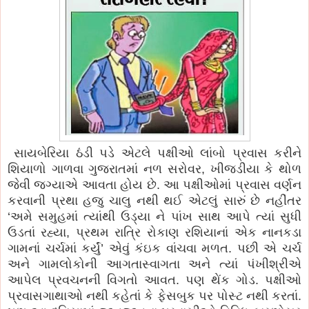
સાયબેરિયા ઠંડી પડે એટલે પક્ષીઓ લાંબો પ્રવાસ કરીને
શિયાળો ગાળવા ગુજરાતમાં નળ સરોવર, ખીજડીયા કે થોળ
જેવી જગ્યાએ આવતા હોય છે. આ પક્ષીઓમાં પ્રવાસ વર્ણન
કરવાની પ્રથા હજુ ચાલુ નથી થઈ એટલું સારું છે નહીંતર
‘અમે સમુહમાં ત્યાંથી ઉડ્યા ને પાંખ સાથ આપે ત્યાં સુધી
ઉડતાં રહ્યા, પ્રથમ રાત્રિ રોકાણ રશિયાનાં એક નાનકડા
ગામનાં ચર્ચમાં કર્યું’ એવું કંઇક વાંચવા મળત. પછી એ ચર્ચ
અને ગામલોકોની આગતાસ્વાગતા અને ત્યાં પંખીશ્રીએ
આપેલ પ્રવચનની વિગતો આવત. પણ થેંક ગોડ. પક્ષીઓ
પ્રવાસગાથાઓ નથી કહેતાં કે ફેસબુક પર પોસ્ટ નથી કરતાં.