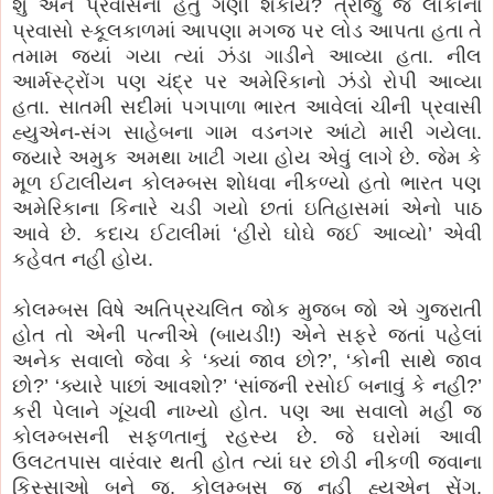
શું એને પ્રવાસનો હેતુ ગણી શકાય? ત્રીજું જે લોકોના
પ્રવાસો સ્કૂલકાળમાં આપણા મગજ પર લોડ આપતા હતા તે
તમામ જ્યાં ગયા ત્યાં ઝંડા ગાડીને આવ્યા હતા. નીલ
આર્મસ્ટ્રોંગ પણ ચંદ્ર પર અમેરિકાનો ઝંડો રોપી આવ્યા
હતા. સાતમી સદીમાં પગપાળા ભારત આવેલાં ચીની પ્રવાસી
હ્યુએન-સંગ સાહેબના ગામ વડનગર આંટો મારી ગયેલા.
જયારે અમુક અમથા ખાટી ગયા હોય એવું લાગે છે. જેમ કે
મૂળ ઈટાલીયન કોલમ્બસ શોધવા નીકળ્યો હતો ભારત પણ
અમેરિકાના કિનારે ચડી ગયો છતાં ઇતિહાસમાં એનો પાઠ
આવે છે. કદાચ ઈટાલીમાં ‘હીરો ઘોઘે જઈ આવ્યો’ એવી
કહેવત નહી હોય.
કોલમ્બસ વિષે અતિપ્રચલિત જોક મુજબ જો એ ગુજરાતી
હોત તો એની પત્નીએ (બાયડી!) એને સફરે જતાં પહેલાં
અનેક સવાલો જેવા કે ‘ક્યાં જાવ છો?’, ‘કોની સાથે જાવ
છો?’ ‘ક્યારે પાછાં આવશો?’ ‘સાંજની રસોઈ બનાવું કે નહી?’
કરી પેલાને ગૂંચવી નાખ્યો હોત. પણ આ સવાલો મહીં જ
કોલમ્બસની સફળતાનું રહસ્ય છે. જે ઘરોમાં આવી
ઉલટતપાસ વારંવાર થતી હોત ત્યાં ઘર છોડી નીકળી જવાના
કિસ્સાઓ બને જ. કોલમ્બસ જ નહી હ્યુએન સેંગ,