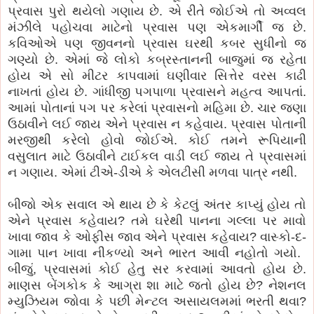
પ્રવાસ પુરો થયેલો ગણાય છે. એ રીતે જોઈએ તો અવ્વલ
મંઝીલે પહોચવા માટેનો પ્રવાસ પણ એકમાર્ગી જ છે.
કવિઓએ પણ જીવનનો પ્રવાસ ઘરથી કબર સુધીનો જ
ગણ્યો છે. એમાં જે લોકો કબ્રસ્તાનની બાજુમાં જ રહેતા
હોય એ સો મીટર કાપવામાં ઘણીવાર સિત્તેર વરસ કાઢી
નાખતાં હોય છે. ગાંધીજી પગપાળા પ્રવાસને મહત્વ આપતાં.
આમાં પોતાનાં પગ પર કરેલાં પ્રવાસનો મહિમા છે. ચાર જણા
ઉઠાવીને લઈ જાય એને પ્રવાસ ન કહેવાય. પ્રવાસ પોતાની
મરજીથી કરેલો હોવો જોઈએ. કોઈ તમને રૂપિયાની
વસુલાત માટે ઉઠાવીને ટાઈકલ વાડી લઈ જાય તે પ્રવાસમાં
ન ગણાય. એમાં ટીએ-ડીએ કે એલટીસી મળવા પાત્ર નથી.
બીજો એક સવાલ એ થાય છે કે ​​કેટલું અંતર કાપ્યું હોય તો
એને પ્રવાસ કહેવાય?​ તમે ઘરેથી પાનના ગલ્લા પર માવો
ખાવા જાવ કે ઓફીસ જાવ એને પ્રવાસ કહેવાય? વાસ્કો-દ-
ગામા પાન ખાવા નીકળ્યો અને ભારત આવી નહોતો ગયો. ​
બીજું, પ્રવાસમાં કોઈ હેતુ સર કરવામાં આવતો હોય છે.
માણસ બેંગકોક કે આગ્રા શા માટે જતો હોય છે? નેશનલ
મ્યુઝિયમ જોવા કે પછી મેન્ટલ અસાયલમમાં ભરતી થવા?