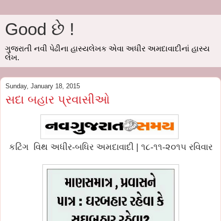
Good છે !
ગુજરાતી નવી પેઢીના હાસ્યલેખક એવા અધીર અમદાવાદીનાં હાસ્ય
લેખ.
Sunday, January 18, 2015
સદા બહાર પ્રવાસીઓ
કટિંગ વિથ અધીર-બધિર અમદાવાદી | ૧૮-૧૧-૨૦૧૫ રવિવાર