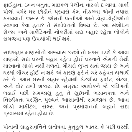
ફાઈહાન, ઇબ્ન બતુતા, માઇકલ પેલીન, વાસ્કો દ ગામા, માર્કો
પોલો વગેરે ઘર છોડીને પ્રવાસે કેમ નીકળ્યા એની તપાસ
કરાવવાની જરૂર છે. એમની પત્નીઓ અને ડોહા-ડોહીઓનાં
સ્વભાવ કેવા હતાં? તે સંશોધનનો વિષય છે. આ સંશોધન
સેલ્સ અને માર્કેટિંગની નોકરીમાં સદા બહાર રહેતા લોકોને
સમજવા પણ ઉપયોગી થઈ શકે.
સદાબહાર માણસોનો અભ્યાસ કરશો તો ખબર પડશે કે આવા
માણસો સદા ઘરની બહાર રહેતા હોઈ ઘરનાને એમની મેથી
મારવાનો મોકો નથી મળતો. ગૌચરો લુપ્ત થતાં જાય છે અને
ઘરમાં ગૌચર હોઈ ન શકે એ કારણે ફરે તે ચરે કહેવત યથાર્થ
ઠરે છે. આમ ઘરની બહાર રહેવાથી કેટલીય ફાઈટ, બેટલ,
અને વોર ટાળી શકાય છે. સમ્રાટ અશોકને જે કલિંગની
લડાઈ પછી સમજાયું હતું તે યુધ્ધની ભયાનકતા અને
નિરર્થકતા પરણિત પુરુષને આસાનીથી સમજાય છે. આવા
લોકો માર્કેટિંગ, સેલ્સ અને પ્રમોશનનાં બહાને સદા
પ્રવાસમાં રહેતા હોય છે.
પોતાની સાહસવૃત્તિને સંતોષવા, કુતૂહલ ખાતર, કે પછી ઘરથી