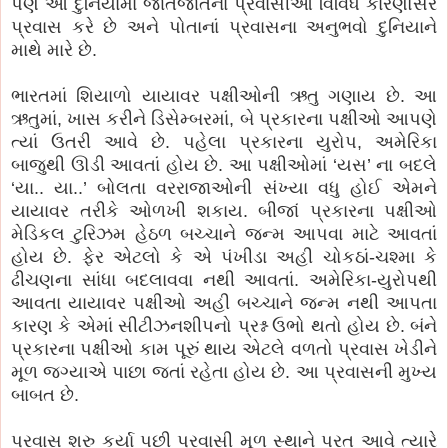
પણ આ દુનિયામાં જાતજાતના પ્રવાસીઓ વિવિધ કારણોસર
પ્રવાસ કરે છે અને પોતાનાં પ્રવાસના અનુભવો દુનિયાને
માથે મારે છે.
ભારતમાં શિયાળો યાયાવર પક્ષીઓની ઋતુ ગણાય છે. આ
ઋતુમાં, ખાસ કરીને ડિસેમ્બરમાં, બે પ્રકારના પક્ષીઓ આપણે
ત્યાં ઉતરી આવે છે. પહેલા પ્રકારના યુરોપ, અમેરિકા
બાજુથી ઊડી આવતાં હોય છે. આ પક્ષીઓમાં ‘યસ’ ના બદલે
‘યા.. યા..’ બોલતા વરરાજાઓની સંખ્યા વધુ હોઈ એમને
યાયાવર તરીકે ઓળખી શકાય. બીજાં પ્રકારના પક્ષીઓ
મેડિકલ ટુરિઝમ હેઠળ બચ્ચાને જન્મ આપવા માટે આવતાં
હોય છે. ફેર એટલો કે એ પંખીડા અહી ચોકઠાં-ચશ્મા કે
ઢીચણના સાંધા બદલાવવા નથી આવતાં. અમેરિકા-યુરોપથી
આવતા યાયાવર પક્ષીઓ અહી બચ્ચાને જન્મ નથી આપતા
કારણ કે એમાં સીટીઝનશીપનો પ્રશ્ન ઉભો થતો હોય છે. બંને
પ્રકારના પક્ષીઓ કામ પૂરું થાય એટલે વળતો પ્રવાસ ખેડીને
મૂળ જગ્યાએ પાછા જતાં રહેતા હોય છે. આ પ્રવાસની મુખ્ય
બાબત છે.
પ્રવાસ શરુ કર્યા પછી પ્રવાસી મૂળ સ્થાને પરત આવે ત્યારે