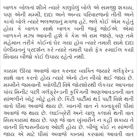
બાળક બોલતાં શીખે ત્યારે કાલુઘેલું બોલે એ સમજી શકાય,
પણ એની મમ્મી, દાદા અને અન્ય પરિવારજનો તીતી અને
કાગો બોલે ત્યારે ભલભલાનું મગજ હટે. ભલે કોઈ એમ કહેતું
હોય કે બાળક સાથે બાળક બની જવું જોઈએ. એમાં
બાળકને મઝા આવતી હશે કે કેમ એ રામ જાણે, પણ તમે
મહેમાન તરીકે કોઈનાં ઘેર ગયા હોવ ત્યારે તમારી સામે દાદા
ઘેલીયતનું પ્રદર્શન કરે ત્યારે તમારી પાસે ફેક સ્માઈલ કર્યા
સિવાય બીજો કોઈ ઉપાય રહેતો નથી.
કાયમ ઊંચા અવાજે વાત કરનાર વ્યક્તિ જયારે ગર્લફ્રેન્ડ
સાથે વાત કરતો હોય ત્યારે એનો ટોન નીચો થઈ જાય છે.
મમ્મીને જમવાની ક્વોલીટી વિષે જોરશોરથી લેકચર આપનાર
પાંચ મિનીટ પછી ગર્લફ્રેન્ડની કુકિંગની અણઆવડતની વાત
સાંભળીને ખોટું ખોટું હસે છે. કિટી પાર્ટીમાં થર્ડ પાર્ટી વિશે થતી
વાતો ધીમા અવાજે થાય છે. ખાનગી વાત ને કાનાફૂસી ધીમાં
અવાજે જ થાય છે. લાઈબ્રેરી અને ચાલુ કલાસે થતી વાત
સિસકારામાં થાય છે. પણ જે વાત ખુંખારીને ન કહી શકાય તે
વાતની વિશ્વસનીયતા ઓછી હોય છે. બીજું કોઈ ન સાંભળી
જાય એ માટે ધીમાં અવાજે કાનમાં કરવામાં આવતી વાત