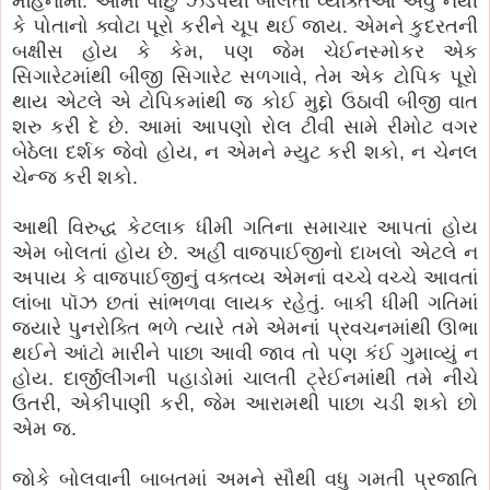
મહિનામાં. આમાં પાછું ઝડપથી બોલતાં વ્યક્તિઓ એવું નથી
કે પોતાનો ક્વોટા પૂરો કરીને ચૂપ થઈ જાય. એમને કુદરતની
બક્ષીસ હોય કે કેમ, પણ જેમ ચેઈનસ્મોકર એક
સિગારેટમાંથી બીજી સિગારેટ સળગાવે, તેમ એક ટોપિક પૂરો
થાય એટલે એ ટોપિકમાંથી જ કોઈ મુદ્દો ઉઠાવી બીજી વાત
શરુ કરી દે છે. આમાં આપણો રોલ ટીવી સામે રીમોટ વગર
બેઠેલા દર્શક જેવો હોય, ન એમને મ્યુટ કરી શકો, ન ચેનલ
ચેન્જ કરી શકો.
આથી વિરુદ્ધ કેટલાક ધીમી ગતિના સમાચાર આપતાં હોય
એમ બોલતાં હોય છે. અહીં વાજપાઈજીનો દાખલો એટલે ન
અપાય કે વાજપાઈજીનું વક્તવ્ય એમનાં વચ્ચે વચ્ચે આવતાં
લાંબા પૉઝ છતાં સાંભળવા લાયક રહેતું. બાકી ધીમી ગતિમાં
જ્યારે પુનરોક્તિ ભળે ત્યારે તમે એમનાં પ્રવચનમાંથી ઊભા
થઈને આંટો મારીને પાછા આવી જાવ તો પણ કંઈ ગુમાવ્યું ન
હોય. દાર્જીલીંગની પહાડોમાં ચાલતી ટ્રેઈનમાંથી તમે નીચે
ઉતરી, એકીપાણી કરી, જેમ આરામથી પાછા ચડી શકો છો
એમ જ.
જોકે બોલવાની બાબતમાં અમને સૌથી વધુ ગમતી પ્રજાતિ