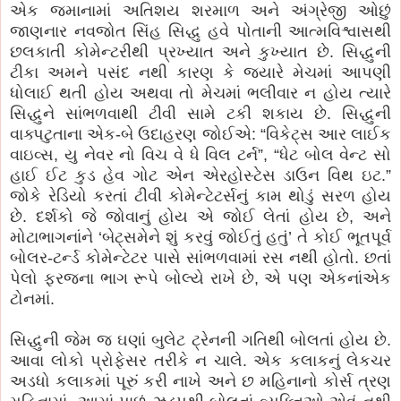
એક જમાનામાં અતિશય શરમાળ અને અંગ્રેજી ઓછું
જાણનાર નવજોત સિંહ સિદ્ધુ હવે પોતાની આત્મવિશ્વાસથી
છલકાતી કોમેન્ટરીથી પ્રખ્યાત અને કુખ્યાત છે. સિદ્ધુની
ટીકા અમને પસંદ નથી કારણ કે જયારે મેચમાં આપણી
ધોલાઈ થતી હોય અથવા તો મેચમાં ભલીવાર ન હોય ત્યારે
સિદ્ધુને સાંભળવાથી ટીવી સામે ટકી શકાય છે. સિદ્ધુની
વાક્પટુતાના એક-બે ઉદાહરણ જોઈએ: “વિકેટ્સ આર લાઈક
વાઇવ્સ, યુ નેવર નો વિચ વે ધે વિલ ટર્ન”, “ધેટ બોલ વેન્ટ સો
હાઈ ઈટ કુડ હેવ ગોટ એન એરહોસ્ટેસ ડાઉન વિથ ઇટ.”
જોકે રેડિયો કરતાં ટીવી કોમેન્ટેટર્સનું કામ થોડું સરળ હોય
છે. દર્શકો જે જોવાનું હોય એ જોઈ લેતાં હોય છે, અને
મોટાભાગનાંને ‘બેટ્સમેને શું કરવું જોઈતું હતું’ તે કોઈ ભૂતપૂર્વ
બોલર-ટર્ન્ડ કોમેન્ટેટર પાસે સાંભળવામાં રસ નથી હોતો. છતાં
પેલો ફરજના ભાગ રૂપે બોલ્યે રાખે છે, એ પણ એકનાંએક
ટોનમાં.
સિદ્ધુની જેમ જ ઘણાં બુલેટ ટ્રેનની ગતિથી બોલતાં હોય છે.
આવા લોકો પ્રોફેસર તરીકે ન ચાલે. એક કલાકનું લેકચર
અડધો કલાકમાં પૂરું કરી નાખે અને છ મહિનાનો કોર્સ ત્રણ