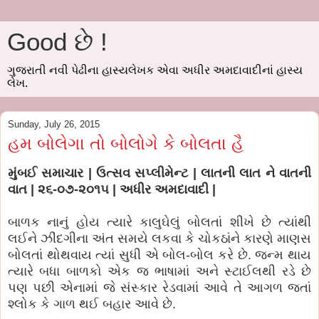
Good છે !
ગુજરાતી નવી પેઢીના હાસ્યલેખક એવા અધીર અમદાવાદીનાં હાસ્ય
લેખ.
Sunday, July 26, 2015
હમ બોલેગા તો બોલોગે કે બોલતા હૈ
મુંબઈ સમાચાર | ઉત્સવ સપ્લીમેન્ટ | લાતની લાત ને વાતની
વાત | ૨૬-૦૭-૨૦૧૫ | અધીર અમદાવાદી |
બાળક નાનું હોય ત્યારે કાલુઘેલું બોલતાં શીખે છે ત્યાંથી
લઈને ઝીંદગીના અંત સમયે લકવા કે ચોકઠાંને કારણે માણસ
બોલતાં થોથવાય ત્યાં સુધી એ બોલ-બોલ કરે છે. જન્મ થાય
ત્યારે બધા બાળકો એક જ ભાષામાં અને સ્ટાઈલથી રડે છે
પણ પછી એનામાં જે સંસ્કાર રેડવામાં આવે તે આગળ જતાં
શ્લોક કે ગાળ થઈ બહાર આવે છે.