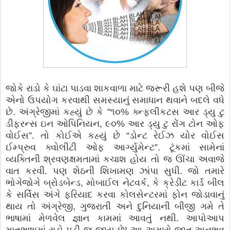
જોકે રાડો કે ઘાંટા પાડવા શાકવાળા માટે જરૂરી હશે પણ બીજે
એનો ઉપયોગ કરવાથી સમસ્યાનું સમાધાન થવાને બદલે વધે
છે. અંગ્રેજીમાં કહ્યું છે કે "૧૦% ક્ન્ફ્લીકટસ આર ડ્યુ ટુ
ડીફરન્સ ઇન ઓપિનિયન, ૯૦% આર ડ્યુ ટુ રોંગ ટોન ઓફ
વોઈસ”. તો કોઈએ કહ્યું છે “ડોન્ટ રેઈઝ યોર વોઈસ
ઈમ્પ્રુવ ક્વોલીટી ઓફ આર્ગ્યુમેન્ટ”. ટૂંકમાં સામેનાં
વ્યક્તિની શ્રવણક્ષમતામાં કચાશ હોય તો જ ઊંચા અવાજે
વાત કરવી. પણ શેઠની શિખામણ ઝાંપા સુધી. જો તમારે
ભોગેજોગે બ્રોડબેન્ડ, મોબાઈલ નેટવર્ક, કે ક્રેડીટ કાર્ડ બીલ
કે સર્વિસ અંગે ફરિયાદ કરવા કોલસેન્ટરમાં ફોન જોડાવાનું
થાય તો અંગ્રેજી, ગુજરાતી અને દુનિયાની બીજી ગમે તે
ભાષામાં મેળવેલ જ્ઞાન કામમાં આવતું નથી. આપોઆપ
માતૃભાષામાં રાડો પડી જ જાય છે! આ અમારો જાત અનુભવ