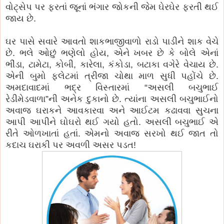
વોટ્સેપ પર ફરતાં જૂનાં ભંગાર જોકની જેમ ઘેરઘેર ફરતી થઈ
જાય છે.
ઘર પાસે સવારે આવતો શાકભાજીવાળો રાડો પાડીને શાક વેચે
છે. ભલે ઓછું ભણેલો હોય, એને ખબર છે કે બોલે એનાં
ભીંડા, ટામેટા, કોબી, કારેલા, કંકોડા, બટાકા વગેરે વેચાય છે.
એની બુમો ફ્લેટમાં ત્રીજા ચોથા માળ સુધી પહોંચે છે.
અમદાવાદમાં ભદ્ર વિસ્તારમાં “અસલી બચુભાઈ
રેડીમેડવાળા”ની અનેક દુકાનો છે. ત્યાંના અસલી બચુભાઈનો
અવાજ ઘરાકને આવકારવા અને આઈટમ કઢાવવા સુચના
આપી આપીને ઘોઘરો થઈ ગયો હતો. અસલી બચુભાઈ એ
રીતે ઓળખાતાં હતાં. એમનો અવાજ સરખો થઈ જાત તો
કદાચ ઘરાકી પર અવળી અસર પડત!