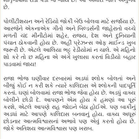
છે.
પોલીટીશયન અને રેડિયો જોકી બેઉ બોલવા માટે સર્જાયા છે.
આરજેને એકનાએક ગીતો અને બિલ્ડર્સની જાહેરાતો વચ્ચે
મળતી ચંદ મીનીટોમાં શહેર, રાજ્ય, દેશ અને દુનિયાની
પંચાત ઠોકવાની હોય છે. અહીં પ્રેઝન્સ ઓફ માઈન્ડ ખુબ
જરૂરી છે. એટલે આલિયા ભટ્ટ રેડીયોમાં ન ચાલે. એ મહિનો
શો કરે તો છ મહિના એ અંગે ખુલાસા કરતાં વિડીયો બહાર
પાડવામાં જાય!
રાજા ભોજ ઘણીવાર દરબારમાં અડધાં શ્લોક બોલતાં અને
બીજું કોઈ ન કરી શકે ત્યારે કાલિદાસ એ શ્લોકની પાદપૂર્તિ
કરતાં. ઘણાં બોલવામાં રાજા ભોજ જેવા હોય છે. અડધું વાક્ય
બોલીને છોડી દે. આપણને એમ હોય કે હમણાં આ પૂરું
કરશે, એટલે આપણે રાહ જોઇને બેઠા હોઈએ. પણ બાકીનું
અડધાં માટે આપણે કાલિદાસ બનવાનું હોય. વાક્ય અધૂરું
છોડનાર આત્મવિશ્વાસનાં અભાવે પણ એવું કરતો હોય છે.
જોકે અતિશય આત્મવિશ્વાસ પણ ખરાબ.