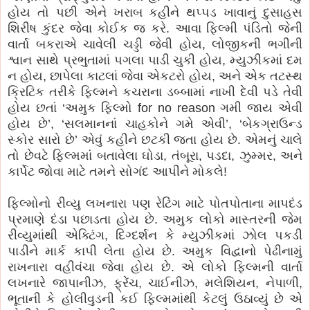
હોય તો પછી એને ખરાબ કહીને થપ્પડ ખાવાનું દુસાહસ
શિરીષ કુંદર જેવા કોઈક જ કરે. આવા ફિલ્મી પંડિતો જેની
વાર્તા બકરાએ ચાવેલી ચડ્ડી જેવી હોય, લોજીકની ભગીની
શ્વાન સાથે પ્રભુતામાં પગલા પાડી ચુકી હોય, મ્યુઝીકમાં દમ
ન હોય, છાપેલા કાટલાં જેવા એકટરો હોય, અને એક તટસ્થ
ક્રિટિક તરીકે ફિલ્મને કચરાના ડબ્બામાં નાખી દેવી પડે તેવી
હોય છતાં ‘અમુક ફિલ્મો for no reason ગમી જાય એવી
હોય છે’, ‘સલમાનનાં ચાહકોને ગમે એવી’, ‘બેકગ્રાઉન્ડ
સ્કોર સારો છે’ એવું કહીને છટકી જતા હોય છે. એમનું ચાલે
તો છેવટે ફિલ્મમાં બતાવેલા ઘોડા, તંબૂરા, પડદા, ઝુમ્મર, અને
કાર્પેટ જોવા માટે તમને સોગંદ આપીને મોકલે!
ફિલ્મોનો રીવ્યુ લખનારા પણ રેટિંગ માટે પોતપોતાના માપદંડ
પ્રમાણે દંડા પછાડતા હોય છે. અમુક લોકો માસ્તરની જેમ
રીવ્યુમાંથી એક્ટિંગ, દિગ્દર્શન કે મ્યુઝીકમાં ઝોલ પકડી
પાડીને માર્ક કાપી લેતા હોય છે. અમુક વિદ્વાનો પેઢીનામું
રાખનારા વહીવંચા જેવા હોય છે. એ લોકો ફિલ્મની વાર્તા
લખનારે જાપાનીઝ, ફ્રેંચ, ચાઈનીઝ, મલેશિયન, નેપાળી,
ભૂતાની કે હોલીવુડની કઈ ફિલ્મમાંથી કેટલું ઉઠાવ્યું છે એ