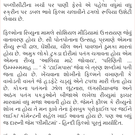
પબ્લીસીટીના ખર્ચા પર પાણી ફેરવે એ પહેલા વધુમાં વધુ
સ્ક્રીન પર ડબલ ભાવે ફિલ્મ ચલાવીને ઢગલો રૂપિયા ઉશેટી
લેવાય છે.
ફિલ્મોના રિવ્યુના મામલે સોશિયલ મીડિયામાં ઉત્તરાયણ જેવું
વાતાવરણ હોય છે. સૌ પોતપોતાના ઉત્સાહ પ્રમાણે એમના
રીવ્યુ રૂપી ઢાલ, ઘેંશીયા, ચીલ અને પાવલાને ઠુમકા મારતાં
હોય છે. અમુક લોકો ટુકડા દોરીમાં પતંગ ચગાવતા હોય એમ
એમના રીવ્યુ ‘આલિયા માટે જોવાય’, ‘પરિણિતી ...
ઉમ્મ્મ્મ્મમાહ ... ’ કે ‘ટાઈમપાસ’ જેવા બે ત્રણ શબ્દોમાં પતી
જતા હોય છે. ખેંચવાના શોખીનો ફિલ્મને વખાણતી કે
વખોડતી વખતે જે હડફેટે ચડ્યું એને ટપલા મારી લેતા હોય
છે. કોકના પતંગનો ઝોલ લૂંટનારા, લંગસીયાબાજ અને
અઠંગ પતંગ પકડુઓને બીજાએ લખેલા રીવ્યુમાં ફાચર
મારવામાં વધુ મજા આવતી હોય છે. જેમને ફીલ્મ કે રીવ્યુનો
શોખ ના હોય તે મન ફાવે તેના ફેસબુક પ્રોફાઈલ પર જઈને
લાઈક/ કોમેન્ટની સહેલ ખાઈ આવતા હોય છે. પણ આ બધું
જ દારુની જેમ ‘લીમીટમાં’ - હિન્દી ફિલ્મો પૂરતું માર્યાદિત.