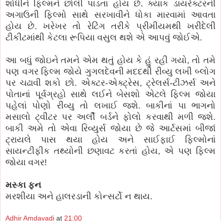
શોધીને ફિલ્મને છોલી પાડતા હોય છે. ક્યાંક ડાયરેક્ટરની
અગાઉની ફિલ્મો સાથે સરખાવીને ધોકા મારવામાં આવતા
હોય છે. ખરેખર તો રેટિંગ તરીકે પ્રીમીયમથી ખરીદેલી
ટીકીટમાંથી કેટલા રૂપિયા વસુલ થશે એ આપવું જોઈએ.
આ બધું જોઇને તમને એમ થતું હોય કે હું રહી ગયો, તો તમે
પણ વગર ફિલ્મ જોયે ગુગલદેવની મદદથી રીવ્યુ લખી બ્લોગ
પર ચઢાવી શકો છો. એક્ટર-એક્ટ્રેસ, ટ્રેલર્સ-ટીઝર્સ અને
પોતાનાં પૂર્વગ્રહો સાથે લઈને બેસશો એટલે ફિલ્મ જોયા
પહેલાં પોણો રીવ્યુ તો લખાઈ જશે. બાકીનાં પા ભાગનો
મસાલો ટ્વીટર પર અર્લી બર્ડને ફોલો કરવાથી મળી જશે.
બાકી અમે તો એવા રિવ્યુર્સ જોયા છે જે આર્ટસમાં બીજાં
ટ્રાયલે પાસ થયા હોય અને સાઈફાઈ ફિલ્મોનાં
સાયન્ટીફીક તથ્યોની છણાવટ કરતાં હોય, એ પણ ફિલ્મ
જોયા વગર!
મસ્કા ફન
મરશીયા અને હાલરડાની કોન્સર્ટો ન થાય.
Adhir Amdavadi
at
21:00