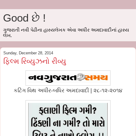
Good છે !
ગુજરાતી નવી પેઢીના હાસ્યલેખક એવા અધીર અમદાવાદીનાં હાસ્ય
લેખ.
Sunday, December 28, 2014
ફિલ્મ રિવ્યુઝનો રીવ્યુ
કટિંગ વિથ અધીર-બધિર અમદાવાદી | ૨૮-૧૨-૨૦૧૪