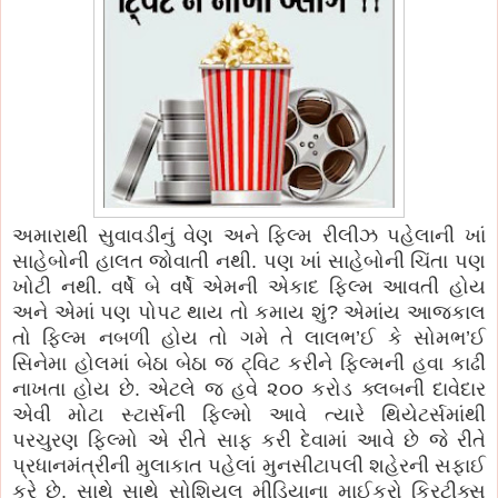
અમારાથી સુવાવડીનું વેણ અને ફિલ્મ રીલીઝ પહેલાની ખાં
સાહેબોની હાલત જોવાતી નથી. પણ ખાં સાહેબોની ચિંતા પણ
ખોટી નથી. વર્ષે બે વર્ષે એમની એકાદ ફિલ્મ આવતી હોય
અને એમાં પણ પોપટ થાય તો કમાય શું? એમાંય આજકાલ
તો ફિલ્મ નબળી હોય તો ગમે તે લાલભ’ઈ કે સોમભ’ઈ
સિનેમા હોલમાં બેઠા બેઠા જ ટ્વિટ કરીને ફિલ્મની હવા કાઢી
નાખતા હોય છે. એટલે જ હવે ૨૦૦ કરોડ ક્લબની દાવેદાર
એવી મોટા સ્ટાર્સની ફિલ્મો આવે ત્યારે થિયેટર્સમાંથી
પરચુરણ ફિલ્મો એ રીતે સાફ કરી દેવામાં આવે છે જે રીતે
પ્રધાનમંત્રીની મુલાકાત પહેલાં મુનસીટાપલી શહેરની સફાઈ
કરે છે. સાથે સાથે સોશિયલ મીડિયાના માઈક્રો ક્રિટીક્સ