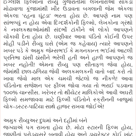
ઈંગ્લીશ ફિલ્મોના રીવ્યુ ગુજરાતીમાં લખનારાઓ સાંકડા
મોઢાવાળા કૂંજામાંથી ખીર ઉડાવતા બગલાની જેમ એકલા
એકલા ‘રહના ઘૂંટડા’ ભરતા હોય છે. આપણે નામ પણ
સાંભળ્યું ન હોય એવા દિગ્દર્શકોની ફિલ્મો, લેખકોના ગ્રંથો
કે નવલકથાઓમાંથી સંદર્ભો ટાંકીને એ લોકો આપણને
ચોંકાવી દેતા હોય છે. ઘણીવાર આવા પંડિતો કોઈની ઉપર
મોહી પડીને રીવ્યુ ઘસે (એમ જ કહેવાય) ત્યારે આપણને
ખબર પડે કે અમુક જેમ્સભ’ઈ કે મગનકાન્ત ભ’ઈમાં આટલી
પ્રતિભા ઠાંસી ઠાંસીને ભરેલી હતી અને હાળી આપણને જ
ખબર નહોતી! એમના રીવ્યુ પણ સીતાફળ જેવા હોય,
જેમાંથી છાલ-ઠળિયા જેવી અલકમલકની વાતો બાદ કરો તો
ખાવા જેવો માલ એક ચમચી જેટલો જ નીકળે! આવા
પંડિતોના સજેશન પર ફીલ્મ જોવા ગયા તો ભરાઈ પડવાના
૧૦૦% ચાન્સીસ. ખરેખર તો થીયેટર માલિકોએ આવી અઘરી
ફિલ્મો સમજાવવા માટે ફિલ્મી પંડિતોને સ્ક્રીનની બાજુમાં
ચોક-ડસ્ટર-પાટિયા સાથે હાજર રાખવા જોઈએ!
અમુક રીવ્યુઅર દુધમાં અને દહીમાં બંને
જગ્યાએ પગ રાખતા હોય છે. મોટા સ્ટારની ફિલ્મ હોય,
જાણીતાં પ્રોડ્યુસરે બનાવી હોય અને ડાયરેક્ટર કોઈ ખાંટુ