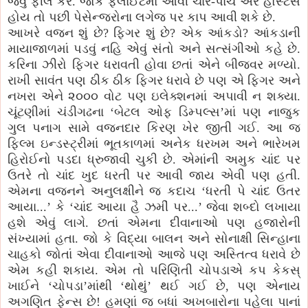
જેવું ફીલ કરે. જોકે ફ્લાઈટમાં આવી ચાર-પાંચ એર હોસ્ટેસ
હોય તો પછી પેસેન્જરોના લગેજ પર કાપ આવી શકે છે.
આખરે વજન શું છે? ફિગર શું છે? એક આંકડો? આંકડાની
માયાજાળમાં પડવું નહિ એવું સંતો અને સત્સંગીઓ કહે છે.
કરિના ઝીરો ફિગર ધરાવતી હોવા છતાં એને બીજવર મળ્યો.
રાખી સાવંત પણ ઠીક ઠીક ફિગર ધરાવે છે પણ એ ફિગર અને
નખરા એને ૨૦૦૦ વોટ પણ ઇલેક્શનમાં અપાવી ન શક્યા.
ચૂંટણીમાં ચંડીગઢના ‘બેટલ ઓફ ડિમ્પલ્સ’માં પણ નાજુક
ગુલ પનાગ સામે વજનદાર કિરણ ખેર જીતી ગઈ. આ જ
ફિલ્મ ઇન્ડસ્ટ્રીમાં ભૂતકાળમાં અનેક ધરખમ અને ભારેખમ
હિરોઈનો પડદા ધ્રુજાવી ચુકી છે. એમાંની અમુક ચાંદ પર
ઉતરે તો ચાંદ ખુદ ધરતી પર આવી જાય એવી પણ હતી.
એમના વજનને અનુલક્ષીને જ કદાચ ‘ધરતી પે ચાંદ ઉતર
આયા...’ કે ‘ચાંદ આયા હૈ ઝમીં પર...’ જેવા શબ્દો લખાયા
હશે એવું લાગે. છતાં એમના દીવાનાઓ પણ હજારોની
સંખ્યામાં હતા. જો કે વિદ્યા બાલન અને સોનાક્ષી સિન્હાના
ચાહકો જોતાં એવા દીવાનાઓ આજે પણ અસ્તિત્વ ધરાવે છે
એમ કહી શકાય. એમ તો પરિણિતી ચોપડાએ કપ કેકસ્
ખાઈને ‘ચોપડા’માંથી ‘થોથું’ થઈ ગઈ છે, પણ એનાય
અગણિત ફેન્સ છે! હમણાં જ બધાં અખબારોના પહેલા પાનાં