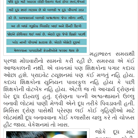
મહાભારત સમયથી
પ્રજા મોંઘવારીનો સામનો કરી રહી છે. સમસ્યા એ કંઈ
આજકાલની નથી. એ વખતમાં પણ શિક્ષકોના પગાર કદાચ
ઓછા હશે. પ્રાઇવેટ ટયૂશનમાં પણ કંઈ મળતું નહિ હોય.
કદાચ શિક્ષકોના યુનિયન પાવરફુલ નહિ હોય કે પછી
શિક્ષકોની વોટબેંક નહિ હોય. એટલે જ તો આચાર્ય દ્રોણનાં
ઘેર દૂધ દોહ્યલું હતું. દ્રોણના પત્ની અશ્વત્થામાને ઉલ્લુ
બનાવી લોટમાં પાણી મેળવી એને દૂધ તરીકે પિવડાવતી હતી.
મિસિસ દ્રોણ પાસેથી પ્રેરણા લઈ કોઈ ગૃહિણીઓ માટે
લોટમાંથી દૂધ બનાવવાના કોઈ કલાસીસ ચાલુ કરે તો ચોક્કસ
હીટ જાય. વેકેશનમાં તો ખાસ.
જોકે દૂધ માટે