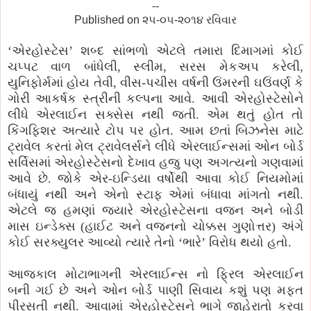
--
Published on ૨૫-૦૫-૨૦૧૪ રવિવાર
‘એરહોસ્ટેસ’ શબ્દ સાંભળો એટલે તમારા દિમાગમાં કોઈ
ચપ્પટ વાળ બાંધેલી, સ્લીમ, સરસ મેકઅપ કરેલી,
યુનિફોર્મમાં હોય તેવી, વીસ-પચીસ વર્ષની ઉંમરની ઘઉંવર્ણ કે
ગોરી આકર્ષક સ્ત્રીની કલ્પના આવે. આવી એરહોસ્ટેસોને
લીધે એરલાઈન સક્સેસ નથી જતી. એમ થતું હોત તો
કિંગફિશર અત્યારે ટોપ પર હોત. આમ છતાં બિઝનેસ માટે
ટ્રાવેલ કરતાં મેલ ટ્રાવેલર્સને લીધે એરલાઈન્સમાં ઓન બોર્ડ
સર્વિસમાં એરહોસ્ટેસનો દેખાવ હજુ પણ અગત્યનો ગણવામાં
આવે છે. જોકે એર-ઇન્ડિયા વર્ષોથી આવા કોઈ નિયમોમાં
બંધાયું નથી અને એનો સ્ટાફ એમાં બંધાવા માંગતો નથી.
એટલે જ હમણાં જયારે એરહોસ્ટેસના વજન અને બોડી
માસ ઇન્ડેક્સ (હાઈટ અને વજનનો ચોક્કસ ગુણોત્તર) અંગે
કોઈ સરક્યુલર આવ્યો ત્યારે તેનો ‘ભારે’ વિરોધ થયો હતો.
આજકાલ મોટાભાગની એરલાઈન્સ નો ફ્રિલ એરલાઈન
બની ગઈ છે અને ઓન બોર્ડ પાણી સિવાય કશું પણ મફત
પીરસતી નથી. આવામાં એરહોસ્ટેસને ભાગે જાહેરાતો કરવા