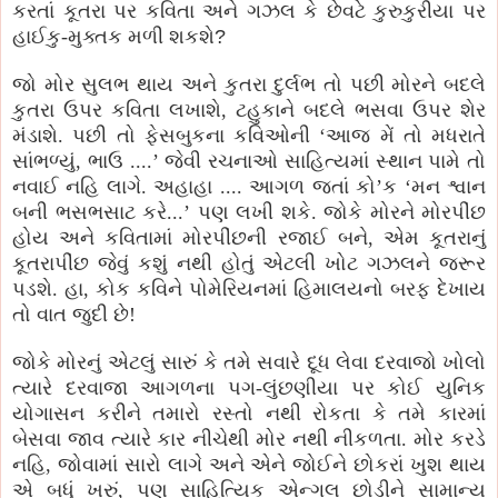
કરતાં કૂતરા પર કવિતા અને ગઝલ કે છેવટે કુરુકુરીયા પર
હાઈકુ-મુક્તક મળી શકશે
?
જો મોર સુલભ થાય અને કુતરા દુર્લભ તો પછી મોરને બદલે
કુતરા ઉપર કવિતા લખાશે, ટહુકાને બદલે ભસવા ઉપર શેર
મંડાશે. પછી તો ફેસબુકના કવિઓની ‘આજ મેં તો મધરાતે
સાંભળ્યું, ભાઉ ....’ જેવી રચનાઓ સાહિત્યમાં સ્થાન પામે તો
નવાઈ નહિ લાગે. અહાહા .... આગળ જતાં કો’ક ‘મન શ્વાન
બની ભસભસાટ કરે...’ પણ લખી શકે. જોકે મોરને મોરપીંછ
હોય અને કવિતામાં મોરપીંછની રજાઈ બને, એમ કૂતરાનું
કૂતરાપીંછ જેવું કશું નથી હોતું એટલી ખોટ ગઝલને જરૂર
પડશે. હા, કોક કવિને પોમેરિયનમાં હિમાલયનો બરફ દેખાય
તો વાત જુદી છે!
જોકે મોરનું એટલું સારું કે તમે સવારે દૂધ લેવા દરવાજો ખોલો
ત્યારે દરવાજા આગળના પગ-લુંછણીયા પર કોઈ યુનિક
યોગાસન કરીને તમારો રસ્તો નથી રોકતા કે તમે કારમાં
બેસવા જાવ ત્યારે કાર નીચેથી મોર નથી નીકળતા.
મોર કરડે
નહિ, જોવામાં સારો લાગે અને એને જોઈને છોકરાં ખુશ થાય
એ બધું ખરું,
પણ
સાહિત્યિક એન્ગલ છોડીને સામાન્ય