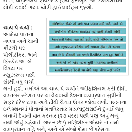
નં.-૧, વોટ્સએપ, ટ્વિટર કે હોય ફેસબુક, આ ઇલેક્શનમાં
મોદી છવાઈ ગયા. થોડી હાઈલાઈટ્સ જુઓ.
ચાય પે ચર્ચા :
આમેય પાનના
ગલ્લા અને ચાની
કીટલી પર
પોલીટીક્સ
અને
ક્રિકેટ આ બે
વિષય પર
ન્યુઝરૂમ પછી
સૌથી વધુ ચર્ચા
થતી હશે. નમોએ આ ચાય પે ચર્ચાને ઓફિશિયલ કરી દીધી.
વડનગર સ્ટેશન પર ચા વેચવાથી દેશના વડાપ્રધાન સુધીની
સફર દરેક છાપા અને ટીવી ચેનલ ઉપર જોવા મળી. ૧૯૯૧ના
ઇલેક્શનમાં પોતાનાં મતવિસ્તાર મયલાદુથરાઈને દુબઈ જેવું
બનાવી દેવાની વાત કરનાર (૨૩ વરસ પછી પણ એવું થયું
નથી એવું કહેવાની જરૂર છે?) મણિશંકર ઐયરે તો નમો
વડાપ્રધાન નહિ બને, અને એ સંજોગોમાં કોંગ્રેસના