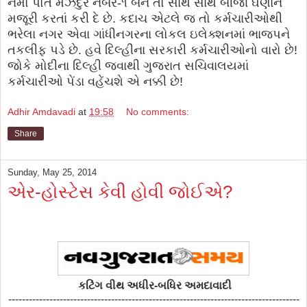
નમો પોતે મઝદુર નંબર-૧ બને તો સાથે સાથે બીજા ઘણાંને
મજૂરી કરતાં કરી દે છે. કદાચ એટલે જ તો કર્મચારીઓથી
ભરેલા નગર એવા ગાંધીનગરના લોકલ ઇલેક્શનમાં ભાજપને
તકલીફ પડે છે. હવે દિલ્હીના સરકારી કર્મચારીઓનો વારો છે!
જોકે મોદીના દિલ્હી જવાથી ગુજરાત સચિવાલયમાં
કર્મચારીઓ પેંડા વહેંચશે એ નક્કી છે!
Adhir Amdavadi
at
19:58
No comments:
Share
Sunday, May 25, 2014
એર-હોસ્ટેસ કેવી હોવી જોઈએ?
કટિંગ વીથ અધીર-બધિર અમદાવાદી
-------------------------------------------------------------------------------------