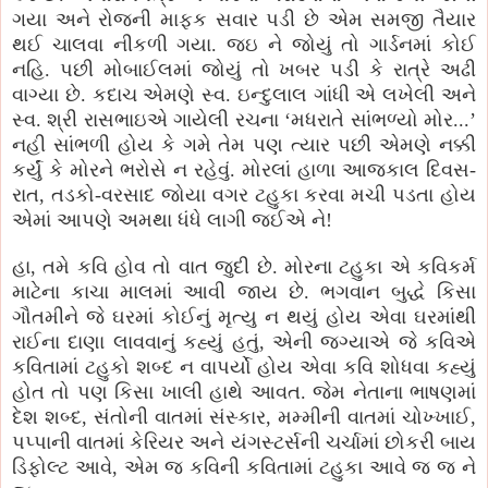
ગયા અને
રોજની માફક સવાર પડી છે એમ સમજી તૈયાર
થઈ ચાલવા નીકળી ગયા
.
જઇ ને જોયું તો ગાર્ડનમાં કોઈ
નહિ
.
પછી મોબાઈલમાં જોયું તો ખબર પડી કે રાત્રે અઢી
વાગ્યા છે
.
કદાચ એમણે સ્વ. ઇન્દુલાલ ગાંધી એ લખેલી અને
સ્વ. શ્રી રાસભાઇએ ગાયેલી રચના ‘મધરાતે સાંભળ્યો મોર...’
નહી સાંભળી હોય કે ગમે તેમ પણ ત્યાર પછી એમણે નક્કી
કર્યું કે મોરને ભરોસે ન રહેવું
.
મોરલાં હાળા આજકાલ દિવસ-
રાત, તડકો-વરસાદ જોયા વગર ટહુકા કરવા મચી પડતા હોય
એમાં આપણે અમથા ધંધે લાગી જઈએ ને!
હા, તમે કવિ હોવ તો વાત જુદી છે. મોરના ટહુકા એ કવિકર્મ
માટેના કાચા માલમાં આવી જાય છે. ભગવાન બુદ્ધે કિસા
ગૌતમીને જે ઘરમાં કોઈનું મૃત્યુ ન થયું હોય એવા ઘરમાંથી
રાઈના દાણા લાવવાનું કહ્યું હતું, એની જગ્યાએ જે કવિએ
કવિતામાં ટહુકો શબ્દ ન વાપર્યો હોય એવા કવિ શોધવા કહ્યું
હોત તો પણ કિસા ખાલી હાથે આવત. જેમ નેતાના ભાષણમાં
દેશ શબ્દ, સંતોની વાતમાં સંસ્કાર, મમ્મીની વાતમાં ચોખ્ખાઈ,
પપ્પાની વાતમાં કેરિયર અને યંગસ્ટર્સની ચર્ચામાં છોકરી બાય
ડિફોલ્ટ આવે, એમ જ કવિની કવિતામાં ટહુકા આવે જ જ ને