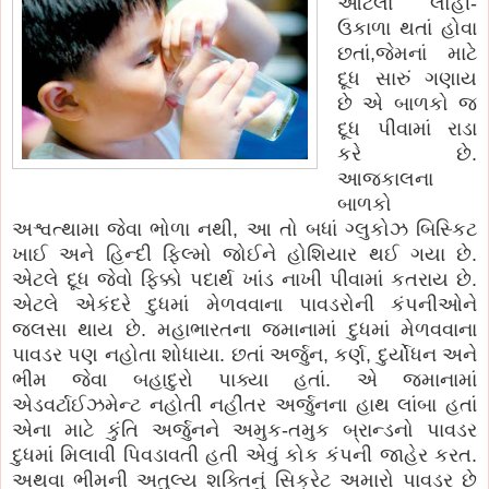
આટલા લોહી-
ઉકાળા થતાં હોવા
છતાં,જેમનાં માટે
દૂધ સારું ગણાય
છે એ બાળકો જ
દૂધ પીવામાં રાડા
કરે છે.
આજકાલના
બાળકો
અશ્વત્થામા જેવા ભોળા નથી, આ તો બધાં ગ્લુકોઝ બિસ્કિટ
ખાઈ અને હિન્દી ફિલ્મો જોઈને હોશિયાર થઈ ગયા છે.
એટલે દૂધ જેવો ફિક્કો પદાર્થ ખાંડ નાખી પીવામાં કતરાય છે.
એટલે એકંદરે દુધમાં મેળવવાના પાવડરોની કંપનીઓને
જલસા થાય છે. મહાભારતના જમાનામાં દુધમાં મેળવવાના
પાવડર પણ નહોતા શોધાયા. છતાં અર્જુન, કર્ણ, દુર્યોધન અને
ભીમ જેવા બહાદુરો પાક્યા હતાં. એ જમાનામાં
એડવર્ટાઈઝમેન્ટ નહોતી નહીંતર અર્જુનના હાથ લાંબા હતાં
એના માટે કુંતિ અર્જુનને અમુક-તમુક બ્રાન્ડનો પાવડર
દુધમાં મિલાવી પિવડાવતી હતી એવું કોક કંપની જાહેર કરત.
અથવા ભીમની અતુલ્ય શક્તિનું સિક્રેટ અમારો પાવડર છે