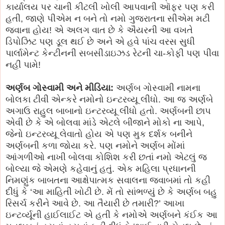
કાર્યાલય પર ચાની કીટલી ખોલી આપવાની ઑફર પણ કરી
હતી, જાણે પીએમ ન બને તો નમો ગુજરાતના સીએમ મટી
જવાના હોય! એ અલગ વાત છે કે ઐયરની આ વખતે
ડિપોઝિટ પણ ડૂલ થઈ છે અને એ હવે પાંચ વરસ સુધી
પાર્લામેન્ટ કેન્ટીનની સબસીડાઇઝડ રેટની ચા-કોફી પણ પીવા
નહીં પામે!
અર્ણબ ગોસ્વામી અને મીડિયા:
અર્ણબ ગોસ્વામી નામના
બોલકા ટીવી એન્કરે નમોનો ઇન્ટરવ્યૂ લીધો. આ જ અર્ણબે
અગાઉ રાહુલ બાબાનો ઇન્ટરવ્યૂ લીધો હતો. અર્ણબની છાપ
એવી છે કે એ બોલવા માંડે એટલે બીજાને મોકો ના આપે,
જેનો ઇન્ટરવ્યૂ લેવાતો હોય એ પણ મુક દર્શક બનીને
અર્ણબની કળા જોયા કરે. પણ નમોને અર્ણબ મોંમાં
આંગળીઓ નાખી બોલવા કોશિશ કરી છતાં નમો એટલું જ
બોલ્યા જે એમણે કહેવાનું હતું. એક મહિલા પ્રધાનની
નિમણુંક બાબતના આક્ષેપાત્મક સવાલના જવાબમાં તો કહી
દીધું કે ‘આ માહિતી ખોટી છે. મેં તો સાંભળ્યું છે કે અર્ણબ બહુ
રિસર્ચ કરીને આવે છે. આ તૈયારી છે તમારી?’ આખા
ઇન્ટર્વ્યૂની હાઈલાઈટ એ હતી કે નમોએ અર્ણબને કંઈક આ