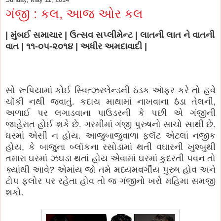
ગંજી : કલ, આજ ઓર કલ
| મુંબઈ સમાચાર | ઉત્સવ સપ્લીમેન્ટ | લાતની લાત ને વાતની
વાત | ૧૧-૦૫-૨૦૧૪ | અધીર અમદાવાદી |
સો રૂપિયામાં કોઈ સ્વિત્ઝરલેન્ડની ઠંડક ઑફર કરે તો હવે
ચોંકી નથી જવાતું. કદાચ માથામાં નાખવાના ઠંડા તેલની
,
અળાઈ પર લગાડવાના પાઉડરની કે પછી એ ગંજીની
જાહેરાત હોઈ શકે છે. ગરમીમાં ગંજી પુરુષનો સાચો સાથી છે.
ઘરમાં એસી ન હોય. આજુબાજુવાળા ફ્લૅટ એટલાં નજીક
હોય
,
કે બાજુના બ્લૉકના રસોડામાં થતી વઘારની ખુશ્બુથી
તમારા ઘરમાં ઝઘડા થતાં હોય એવામાં ઘરમાં કુદરતી પવન તો
ક્યાંથી આવે
?
એમાંય જો તમે મધ્યમવર્ગીય પુરુષ હોવ અને
ટોપ ફ્લોર પર રહેતા હોવ તો જ ગંજીનો ખરો મહિમા સમજી
શકો.