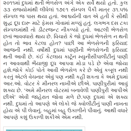
૨૦૧૧માં દુધમાં થતી ભેળસેળ અંગે એક સર્વે થયો હતો. કુલ
૩૩ રાજ્યોમાંથી લીધેલાં ૧૭૯૧ સૅમ્પલ પૈકી માત્ર ૩૧.૫%
સૅમ્પલ જ પાસ થયા હતાં. આશ્ચર્યની વાત એ હતી કે સૌથી
શુદ્ધ દૂધ દારૂ માટે ફેમસ ગોવામાં મળ્યું હતું. લગભગ દસ ટકા
સૅમ્પલમાંથી તો ડીટરજન્ટ નીકળ્યો હતો. આટલી ભેળસેળ
છતાં ભાવવધારો થાય છે. વિચારો કે જો દુધમાં ભેળસેળ ન થતી
હોત તો ભાવ કેટલા હોત? પાછી આ ભેળસેળની ફરિયાદ
આજની નથી. વર્ષોથી દુધમાં પાણીની ભેળસેળની ફરિયાદ
થતી આવી છે. કંઈ કેટલાય કાર્ટૂન મ્યુનીસીપાલીટીનું પાણી
ન આવવાથી ભૈયાજી દૂધ આપવા મોડા પડે છે એવા જોયા
હશે.જોકે કોઈ પોતે આવી ભેળસેળ કરે છે એવું કબૂલ નથી
કરતું એટલે વેચનાર એવું પણ નથી કહી શકતા કે અમે દુધમાં
આર.ઓ. વોટર કે મીનરલ નાખીએ છીએ. પાણીપુરીમાં આવું
શક્ય છે. ‘અમે મીનરલ વોટરમાં બનાવેલી પાણીપુરી આપીએ
છીએ’ એવી જાહેરાત જોવા મળે છે.પણ દુધમાં એ શક્ય
નથી. દુધમાં તો આપણે એ લોકો જે ક્વોલીટીનું પાણી નાખતા
હોય એ પી લેવાનું. બહુમાં બહુ ઉકાળીને પીવાનું. આથી વધારે
આપણે કશું ઉકાળી શકીએ એમ નથી.