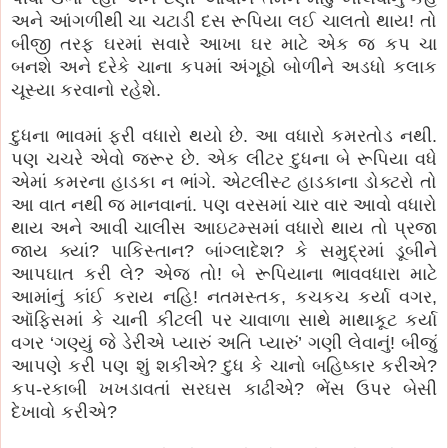
અને આંગળીથી ચા ચટાડી દસ રૂપિયા લઈ ચાલતો થાય! તો
બીજી તરફ ઘરમાં સવારે આખા ઘર માટે એક જ કપ ચા
બનશે અને દરેકે ચાના કપમાં અંગૂઠો બોળીને અડધો કલાક
ચૂસ્યા કરવાનો રહેશે.
દુધના ભાવમાં ફરી વધારો થયો છે. આ વધારો કમરતોડ નથી.
પણ ચચરે એવો જરૂર છે. એક લીટર દુધના બે રૂપિયા વધે
એમાં કમરના હાડકા ન ભાંગે. એટલીસ્ટ હાડકાના ડોક્ટરો તો
આ વાત નથી જ માનવાનાં. પણ વરસમાં ચાર વાર આવો વધારો
થાય અને આવી ચાલીસ આઇટમ્સમાં વધારો થાય તો પ્રજા
જાય ક્યાં? પાકિસ્તાન? બાંગ્લાદેશ? કે સમુદ્રમાં ડૂબીને
આપઘાત કરી લે? એજ તો! બે રૂપિયાના ભાવવધારા માટે
આમાંનું કાંઈ કરાય નહિ! નતમસ્તક, કચકચ કર્યા વગર,
ઑફિસમાં કે ચાની કીટલી પર ચાવાળા સાથે માથાકૂટ કર્યા
વગર ‘ગણ્યું જે ડેરીએ પ્યારું અતિ પ્યારું’ ગણી લેવાનું! બીજું
આપણે કરી પણ શું શકીએ? દુધ કે ચાનો બહિષ્કાર કરીએ?
કપ-રકાબી ખખડાવતાં સરઘસ કાઢીએ? ભેંસ ઉપર બેસી
દેખાવો કરીએ?