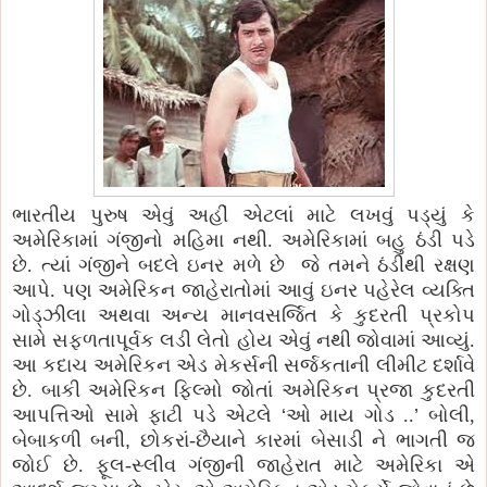
ભારતીય પુરુષ એવું અહીં એટલાં માટે લખવું પડ્યું કે
અમેરિકામાં ગંજીનો મહિમા નથી. અમેરિકામાં બહુ ઠંડી પડે
છે. ત્યાં ગંજીને બદલે ઇનર મળે છે
જે તમને ઠંડીથી રક્ષણ
આપે. પણ અમેરિકન જાહેરાતોમાં આવું ઇનર પહેરેલ વ્યક્તિ
ગોડ્ઝીલા અથવા અન્ય માનવસર્જિત કે કુદરતી પ્રકોપ
સામે સફળતાપૂર્વક લડી લેતો હોય એવું નથી જોવામાં આવ્યું.
આ કદાચ અમેરિકન એડ મેકર્સની સર્જકતાની લીમીટ દર્શાવે
છે. બાકી અમેરિકન ફિલ્મો જોતાં અમેરિકન પ્રજા કુદરતી
આપત્તિઓ સામે ફાટી પડે એટલે
‘
ઓ માય ગોડ ..
’
બોલી,
બેબાકળી બની
,
છોકરાં-છૈયાને કારમાં બેસાડી ને ભાગતી જ
જોઈ છે. ફૂલ-સ્લીવ ગંજીની જાહેરાત માટે અમેરિકા એ