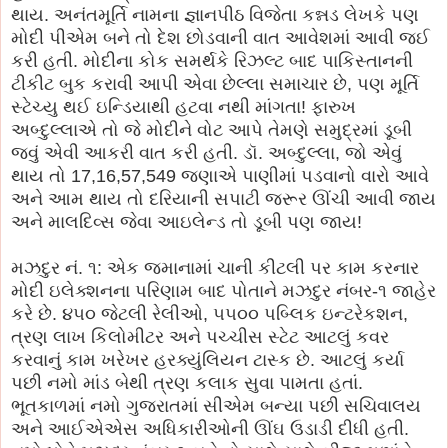
થાય. અનંતમૂર્તિ નામના જ્ઞાનપીઠ વિજેતા કન્નડ લેખકે પણ
મોદી પીએમ બને તો દેશ છોડવાની વાત આવેશમાં આવી જઈ
કરી હતી. મોદીના કોક સમર્થકે રિઝલ્ટ બાદ પાકિસ્તાનની
ટીકીટ બુક કરાવી આપી એવા છેલ્લા સમાચાર છે, પણ મૂર્તિ
સ્ટેચ્યુ થઈ ઇન્ડિયાથી હટવા નથી માંગતા! ફારુખ
અબ્દુલ્લાએ તો જે મોદીને વોટ આપે તેમણે સમુદ્રમાં ડૂબી
જવું એવી આકરી વાત કરી હતી. ડૉ. અબ્દુલ્લા, જો એવું
થાય તો 17,16,57,549 જણાએ પાણીમાં પડવાનો વારો આવે
અને આમ થાય તો દરિયાની સપાટી જરૂર ઊંચી આવી જાય
અને માલદિવ્સ જેવા આઇલેન્ડ તો ડૂબી પણ જાય!
મઝદુર નં. ૧: એક જમાનામાં ચાની કીટલી પર કામ કરનાર
મોદી ઇલેક્શનના પરિણામ બાદ પોતાને મઝદુર નંબર-૧ જાહેર
કરે છે. ૪૫૦ જેટલી રેલીઓ, ૫૫૦૦ પબ્લિક ઇન્ટરેકશન,
ત્રણ લાખ કિલોમીટર અને પચ્ચીસ સ્ટેટ આટલું કવર
કરવાનું કામ ખરેખર હરક્યુંલિયન ટાસ્ક છે. આટલું કર્યા
પછી નમો માંડ બેથી ત્રણ કલાક સુવા પામતા હતાં.
ભૂતકાળમાં નમો ગુજરાતમાં સીએમ બન્યા પછી સચિવાલય
અને આઈએએસ અધિકારીઓની ઊંઘ ઉડાડી દીધી હતી.