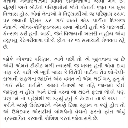
કર્તાની મનોસ્થિતિમાં વિવિધ સમાનતાઓ જોવાં મળે છે.
ચૂંટણી અને બોર્ડનાં પરિણામોમાં જેને પોતાની જીત પર ખુબ
વિશ્વાસ હોય એવાં નેતાઓ કે વિદ્યાર્થીઓ જ પરિણામ સ્થળ
પર જવાની હિંમત કરે. ગઈ વખતે એક પાર્ટીના દિગ્ગજ
નેતાએ ઓવર-કોન્ફિડન્સમાં સભા ગોઠવી હતી જે પાછળથી
કેન્સલ કરી હતી. બાકી
,
જેને વિજયની ખાતરી ન હોય એવા
ઢચુપચુ કેટેગરીવાળા લોકો ફોન પર જ સમાચારો મેળવતા રહે
છે.
જોકે એકવાર પરિણામ આવે પછી તો એ જીતવાનાં જ છે
એવી એમને ટીકીટ મળી ત્યારથી જ ખબર હતી એવા દાવા
પણ કરે. પછી એ ભૂલી જાય કે વિરોધી પાર્ટીના રોડ શો-રેલી-
સભાની સફળતા જોઈને એક વખત તો એમ થઈ ગયું હતું કે
‘ગઈ સીટ પાનીમે’. આમાં નેતાઓ જ નહિ જાનમાં કોઈ
જાણતું ન હોય અને છતાં વરના ભા થઇને ફરતા લોકો પણ
પણ ‘મેં તો પહેલેથી જ કહ્યું હતું કે ટેન્શન ના લે બકા ...’
કરીને જાણે ઉમેદવારને એમણે દિશા સૂચન ન કર્યું હોત તો
એ ઉમેદવાર એસટીમાં બોલપેનો વેચતો ફરતો હોત એવું
પ્રસ્થાપિત કરવાની કોશિશ કરતાં જોવા મળે છે.