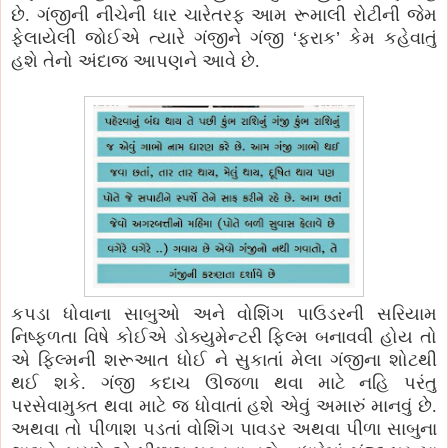
છે. ગંજીની નીચેની ધાર ચારેતરફ આમ રૂમાલી રોટીની જેમ
ફેલાયેલી જોઈએ ત્યારે ગંજીને ગંજી
‘
ફરાક
’
કેમ કહેવાતું
હશે તેનો અંદાજ આપણને આવે છે.
કપડા ધોવાના સાબુઓ અને વોશિંગ પાઉડરની સરિયામ
નિષ્ફળતા વિષે કોઈએ ડોક્યુમેન્ટરી ફિલ્મ બનાવવી હોય તો
એ ફિલ્મની શરૂઆત ધોઈ ને સુકાતાં મેલા ગંજીના શોટથી
થઈ શકે. ગંજી કદાચ ઊજળા થવા માટે નહિ પરંતુ
પરસેવામુક્ત થવા માટે જ ધોવાતાં હશે એવું અમારું માનવું છે.
અથવા તો પીળાશ પડતાં વોશિંગ પાવડર અથવા પીળા સાબુના