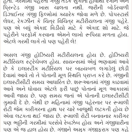
હતાં. ગરમીમાં પહેરતા ગંજી તડકે સુકાતા હોવાથી રંગીન અને
પ્રિન્ટેડ ગંજી ખાસ ચાલતા નથી. જરીની બોર્ડરવાળી
ડિઝાઈનર ગંજી ફિલ્મોમાં ક્યારેક જોવા મળે છે. પોપસ્ટાર્સ
લેધર
,
રેકઝીન કે ચિત્ર વિચિત્ર મટીરીયલના ગંજી પહેરે.
પણ એ બધું એકાદ વિડીયો માટે કે એકાદ શો માટે. જે
પહેરીને પરફોર્મ કરવાના એમને લાખો રૂપિયા મળતા હોય.
એટલે ગરમી લાગે તો પણ પહેરી લે!
અસલ ગંજી હોઝિયરી મટીરીયલના હોય છે. હોઝિયરી
મટીરિયલ સ્ટ્રેચેબલ હોય. સાયન્સમાં એવું ભણવામાં આવે
છે કે ઇલાસ્ટીક મટીરિયલ પર બાહ્યબળ લગાડેલું છોડી
દેવામાં આવે તો તે પોતાની મૂળ સ્થિતિ પ્રાપ્ત કરે છે. ગંજીની
ઇલાસ્ટીસીટી સમય આધારિત છે. શરૂઆતમાં ગંજી કાઢવામાં
આવે અને ધોવાય એટલે ફરી પાછું પોતાનાં મૂળ આકારમાં
આવી જાય છે. પણ સમય જતાં એ પોતાની ઇલાસ્ટીસીટી
ગુમાવી દે છે. બેથી છ મહિનામાં ગંજી પહેરનાર પર રૂમાલી
રોટી જેમ કારીગરના હાથ પર ચારે બાજુથી લટકતી હોય છે
એવા લટકતા થઈ જાય છે. રૂમાલી રોટી બનાવનાર કારીગર
પણ ભઠ્ઠીની ગરમીમાં પરસેવે રેબઝેબ હોય અને ગંજીધારીના
પણ એ જ હાલ હોય છે. ગંજીને અમુક ગંજીફરાક પણ કહે