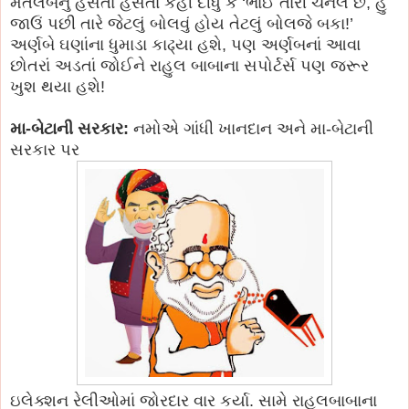
મતલબનું હસતાં હસતાં કહી દીધું કે ‘ભાઈ તારી ચેનલ છે, હું
જાઉં પછી તારે જેટલું બોલવું હોય તેટલું બોલજે બકા!’
અર્ણબે ઘણાંના ધુમાડા કાઢ્યા હશે, પણ અર્ણબનાં આવા
છોતરાં અડતાં જોઈને રાહુલ બાબાના સપોર્ટર્સ પણ જરૂર
ખુશ થયા હશે!
મા-બેટાની સરકાર:
નમોએ ગાંધી ખાનદાન અને મા-બેટાની
સરકાર પર
ઇલેક્શન રેલીઓમાં જોરદાર વાર કર્યા. સામે રાહુલબાબાના