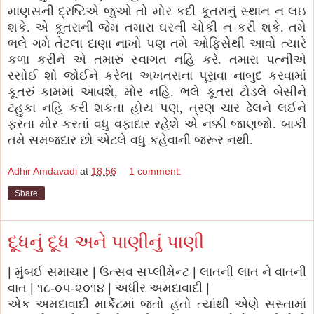
માણસની દ્રષ્ટિએ જુઓ તો મોર કદી કૂતરાનું સ્થાન ન લઇ
શકે. એ કૂતરાની જેમ તમારા ઘરની ચોકી ન કરી શકે. તમે
ભલે ગમે તેટલા દાણા નાખો પણ તમે ઓફિસેથી આવો ત્યારે
કળા કરીને એ તમારું સ્વાગત નહિ કરે. તમારા પત્નીએ
રસોઈ શો જોઈને કરેલા અખતરાના પૂરાવા નાબુદ કરવામાં
કૂતરું કામમાં આવશે, મોર નહિ. ભલે કૂતરા ટોડલે બેસીને
ટહુકા નહિ કરી શકતા હોય પણ, ત્રણ ચાર ઢેલને લઈને
ફરતા મોર કરતાં વધુ વફાદાર રહેશે એ નક્કી જાણજો. બાકી
તમે સમજદાર છો એટલે વધુ કહેવાની જરૂર નથી.
Adhir Amdavadi
at
18:56
1 comment:
Share
દૂધનું દૂધ અને પાણીનું પાણી
| મુંબઈ સમાચાર | ઉત્સવ સપ્લીમેન્ટ | લાતની લાત ને વાતની
વાત | ૧૮-૦૫-૨૦૧૪ | અધીર અમદાવાદી |
એક અમદાવાદી માર્કેટમાં જતો હતો ત્યાંથી એણે સસ્તામાં