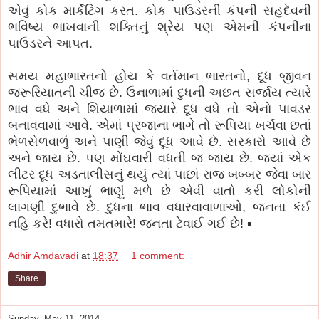
એવું કોક માર્કેટિંગ કરત. કોક પાઉડરની કંપની સહદેવની
ભવિષ્ય ભાખવાની શક્તિનું શ્રેય પણ એમની કંપનીના
પાઉડરને આપત.
સમય મહાભારતનો હોય કે વર્તમાન ભારતનો, દૂધ જીવન
જરૂરિયાતની ચીજ છે. ઉનાળામાં દુધની અછત સર્જાય ત્યારે
ભાવ વધે અને શિયાળામાં જ્યારે દૂધ વધે તો એનો પાવડર
બનાવવામાં આવે. એમાં પ્રજાના ભાગે તો રૂપિયા ખર્ચવા છતાં
ભેળસેળવાળું અને પાણી જેવું દૂધ આવે છે. સરકારો આવે છે
અને જાય છે. પણ મોંઘવારી વધતી જ જાય છે. જ્યાં એક
લીટર દૂધ અડતાલીસનું થયું ત્યાં પાછાં રાજ બબ્બર જેવા બાર
રૂપિયામાં આખું ભાણું મળે છે એવી વાતો કરી લોકોની
લાગણી દુભાવે છે. દુધના ભાવ વધારવાવાળાઓ, જનતા કંઈ
નહિ કરે! વધારો તમતમારે! જનતા ટેવાઈ ગઈ છે! ▪
Adhir Amdavadi
at
18:37
1 comment:
Share
Sunday, May 11, 2014