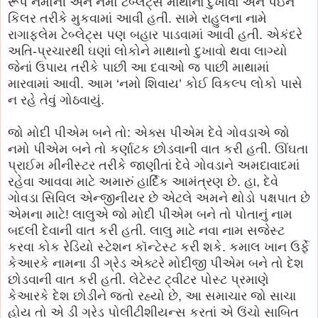
રૂપે નમોની અને નમો ટેબ્લેટ્સ માથાના દુખાવા અને પેઇન
કિલર તરીકે મુકવામાં આવી હતી. સામે રાહુલના નામે
રાગાફ્લેમ ટેબ્લેટ્સ પણ બહાર પાડવામાં આવી હતી. એકંદરે
અતિ-પ્રચારથી ઘણાં લોકોને માથાનો દુખાવો થવા લાગ્યો
જેનાં ઉપાય તરીકે પાછી આ દવાઓ જ પાછી માથામાં
મારવામાં આવી. આમ ‘નમો શિવાય’ કોઈ વિકલ્પ લોકો પાસે
ન રહે તેવું ગોઠવાયું.
જો મોદી પીએમ બને તો: એક્સ પીએમ દેવે ગોવડાએ જો
નમો પીએમ બને તો કર્ણાટક છોડવાની વાત કરી હતી. ઊંઘતા
પ્રાઈમ મીનીસ્ટર તરીકે જાણીતાં દેવે ગોવડાને અમદાવાદમાં
રહેવા આવવા માટે અમારું હાર્દિક આમંત્રણ છે. હા, દેવે
ગોવડા સિવિલ એન્જીનીયર છે એટલે અમને થોડો પક્ષપાત છે
એમના માટે! લાલુએ જો મોદી પીએમ બને તો પોતાનું નામ
બદલી દેવાની વાત કરી હતી. લાલુ માટે નવા નામ સજેસ્ટ
કરવા કોક રેડિયો સ્ટેશન કૉન્ટેસ્ટ કરી શકે. કમાલ ખાન ઉર્ફે
કેઆરકે નામના ડી ગ્રેડ એક્ટરે મોદીજી પીએમ બને તો દેશ
છોડવાની વાત કરી હતી. લેટેસ્ટ ટ્વીટર પોસ્ટ પ્રમાણે
કેઆરકે દેશ છોડીને જતો રહ્યો છે, આ સમાચાર જો સાચા
હોય તો એ ડી ગ્રેડ પોલીટીશીયન્સ કરતાં એ ઉંચો સાબિત