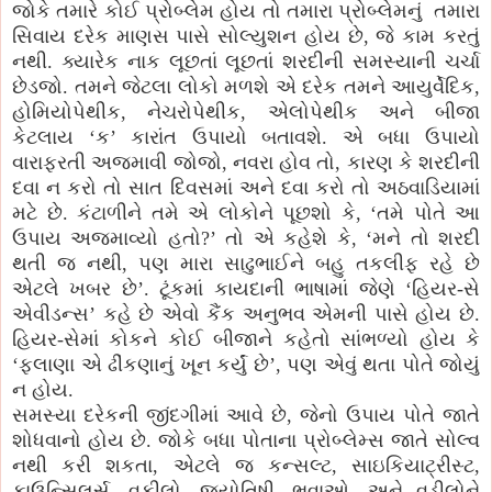
જોકે તમારે કોઈ પ્રોબ્લેમ હોય તો તમારા પ્રોબ્લેમનું તમારા
સિવાય દરેક માણસ પાસે સોલ્યુશન હોય છે, જે કામ કરતું
નથી. ક્યારેક નાક લૂછતાં લૂછતાં શરદીની સમસ્યાની ચર્ચા
છેડજો. તમને જેટલા લોકો મળશે એ દરેક તમને આયુર્વેદિક,
હોમિયોપેથીક, નેચરોપેથીક, એલોપેથીક અને બીજા
કેટલાય ‘ક’ કારાંત ઉપાયો બતાવશે. એ બધા ઉપાયો
વારાફરતી અજમાવી જોજો, નવરા હોવ તો, કારણ કે શરદીની
દવા ન કરો તો સાત દિવસમાં અને દવા કરો તો અઠવાડિયામાં
મટે છે. કંટાળીને તમે એ લોકોને પૂછશો કે, ‘તમે પોતે આ
ઉપાય અજમાવ્યો હતો?’ તો એ કહેશે કે, ‘મને તો શરદી
થતી જ નથી, પણ મારા સાઢુભાઈને બહુ તકલીફ રહે છે
એટલે ખબર છે’. ટૂંકમાં કાયદાની ભાષામાં જેણે ‘હિયર-સે
એવીડન્સ’ કહે છે એવો કૈંક અનુભવ એમની પાસે હોય છે.
હિયર-સેમાં કોકને કોઈ બીજાને કહેતો સાંભળ્યો હોય કે
‘ફલાણા એ ઢીંકણાનું ખૂન કર્યું છે’, પણ એવું થતા પોતે જોયું
ન હોય.
સમસ્યા દરેકની જીંદગીમાં આવે છે, જેનો ઉપાય પોતે જાતે
શોધવાનો હોય છે. જોકે બધા પોતાના પ્રોબ્લેમ્સ જાતે સોલ્વ
નથી કરી શકતા, એટલે જ કન્સલ્ટ, સાઇકિયાટ્રીસ્ટ,
કાઉન્સિલર્સ, વકીલો, જ્યોતિષી, ભૂવાઓ, અને વડીલોને