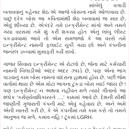
સાંબેલું વગાડી
બતાવવાનું કહેનાર શેઠ એ આજે બોસના નામે ઓળખાય છે.
પાછું દરેક બોસ આ કવિતામાંથી શેઠ બનાવામાં જ સાર છે,
એવું શીખ્યા છે. એકંદરે તમે ઇન્ક્રીમેન્ટ માંગો અને તમને
ગયા વરસમાં તમે શું કરી શકયા હોત એનું લાંબુ લીસ્ટ
પકડાવવામાં આવે તો એમ સમજજો કે આ વરસે તમે
ઇન્ક્રીમેન્ટ નામની ફ્લાઈટ ચુકી ગયા છો અને કંપનીના
જનરલ ડબ્બામાં મુસાફરી કર્યે રાખો.
ગાજર સિવાય ઇન્ક્રીમેન્ટ એ રોટલો છે, જેના માટે કર્મચારી
નામની બિલાડીઓ અંદર અંદર ઝઘડે છે, પણ એના ભાગ
પાડવાનું કામ બોસ નામના વાંદરાના હાથમાં હોય છે. પછી જેમ
વાર્તામાં થાય છે એમ મોટા ભાગના ટુકડા બોસ ખાઈ જાય છે !
પણ ઇન્ક્રીમેન્ટ ન અથવા નહીવત મળે ત્યારે ગીતાનો આ
શ્લોક ‘કર્મણ્યેવાધિકારસ્તે ....’ કામમાં આવે છે. દેશની સૌથી
જાણીતી ગુજરાતી કંપની માટે એવું કહેવાય છે, અને અમે
એની ખાતરી કરી છે, કે એ કંપનીમાં તમે કામ કરો તો તમને
અનુભવ જ મળે, કમાવ નહિ ! ટૂંકમાં LGRH.