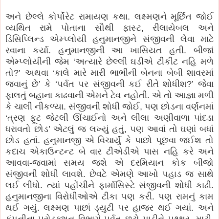
અને છેલ્લે કોર્પોરેટ રામાયણ કથા. લક્ષ્મણને મૂર્છિત જોઈ
વ્યથિત રામે પોતાના સૌથી ફાસ્ટ, રીલાયેબલ અને
ડિસિપ્લિન્ડ એમ્પ્લોયી હનુમાનજીને સંજીવની લેવા માટે
રવાના કર્યા. હનુમાનજીની આ ખાસિયત હતી. બીજાં
એમ્પ્લોયીની જેમ ‘અત્યારે છેલ્લી ઘડીએ ટીકીટ નહિ મળે
તો?’ અથવા ‘કાલે મારે મારી ભાભીની બેનના બેબી શાવરમાં
જવાનું છે’ કે ‘પર્વત પર સંજીવની કઈ રીતે શોધીશ?’ જેવા
ફાલતું બહાના કાઢવાની એમને ટેવ નહોતી. એ તો આજ્ઞા મળી
કે ચાલી નીકળ્યા. સંજીવની શોધી જોઈ, પણ છોડના વર્ણનમાં
‘ત્રણ ફૂટ જેટલી ઊંચાઈનો અને લીલા અણીવાળા પાંદડા
ધરાવતો છોડ’ એટલું જ લખ્યું હતું, પણ આવાં તો ઘણાં બધાં
છોડ હતાં. હનુમાનજી એ વિચાર્યું કે પાછો પૂછવા જઈશ તો
કદાચ એકાઉન્ટન્ટ બે વાર ટીએડીએ પાસ નહિ કરે અને
આવવા-જવામાં સમય જશે એ દરમિયાન કોક બીજો
સંજીવની શોધી લાવશે. છેવટે એમણે આખો પહાડ જ સાથે
લઈ લીધો. ત્યાં પહોંચીને ફાર્માસિસ્ટે સંજીવની શોધી કાઢી.
હનુમાનજીના વિરોધીઓએ ટીકા પણ કરી. પણ રામનું કામ
થઈ ગયું. લક્ષ્મણ પાછાં ડ્યુટી પર હાજર થઈ ગયાં. અને