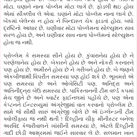
.
.
મોટા
ઘણાને નાના પોબ્લેમ મોટા લાગે છે
ફોડલી થઇ હોય
.
એમાં સીક્લીવ લે એવા. ઘણાંને મોટા પોબ્લેમ નાના લાગે છે
બેંકમાં બેલેન્સ ન હોય ને બિન્દાસ્ત ચેક ફાડતાં હોય. બધો
દ્રષ્ટિનો આધાર છે. ઘણીવાર મોટા પોબ્લેમના સોલ્યુશન સાવ
સરળ હોય છે, અને ઘણીવાર સાવ નાના પોબ્લેમનાં સોલ્યુશન
.
હોતા જ નથી
પ્રોબ્લેમ કે સમસ્યા સૌને હોય છે. કુંવારાનેય હોય છે ને
પરણેલાનેય હોય છે. બેકારને હોય છે અને નોકરી કરનારને
પણ હોય છે. અમીરને હોય છે ને ગરીબને હોય છે. બે જણને
એકબીજાથી વિપરીત સમસ્યા પણ હોઈ શકે છે. ભૂખમરો એ
પણ સમસ્યા છે અને ઓબેસિટી પણ. અનિદ્રા અને
અતિનીદ્ન્રા બેઉ સમસ્યા છે. પાકિસ્તાનની ટીમ વર્લ્ડ કપમાં
મેચ જીતે છે અને ક્વાર્ટર ફાઈનલમાં પહોંચે છે, પણ એના
કેપ્ટનને ઈન્ટરવ્યુમાં અંગ્રેજીમાં વાત કરવાનો પ્રોબ્લેમ છે.
સામે જે સૌથી સારું અંગ્રેજી બોલે છે એ ઇંગ્લેન્ડની ટીમ
ક્વોલીફાય જ નથી થતી ! દિલ્હીના ચીફ મીનીસ્ટર બનેલા
અરવિંદ કેજરીવાલને ખાંસીની સમસ્યા છે, એટલે દિલ્હીની
ગાદી છોડી આશ્રમમાં જઈને સારવાર લે છે. સલમાન ખાન