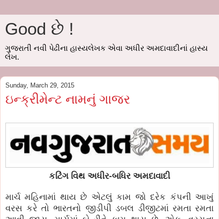
Good છે !
ગુજરાતી નવી પેઢીના હાસ્યલેખક એવા અધીર અમદાવાદીનાં હાસ્ય
લેખ.
Sunday, March 29, 2015
ઇન્ક્રીમેન્ટ નામનું ગાજર
કટિંગ વિથ અધીર-બધિર અમદાવાદી
માર્ચ મહિનામાં થાય છે એટલું કામ જો દરેક કંપની આખું
વરસ કરે તો ભારતનો જીડીપી ડબલ ડીજીટમાં રમતા રમતા