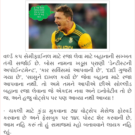
વર્લ્ડ કપ સેમીફાઈનલ માટે રજા લેવા માટે બહાનાની સખ્ખત
તંગી સર્જાઈ છે. બોસ નામના ખડ્ડૂસ પ્રાણી ‘ડેન્ટીસ્ટની
અપોઈન્ટમેન્ટ’, ‘કાર સર્વિસમાં આપવાની છે’, ‘દાદી ગુજરી
ગયા છે’, ‘સાસુને દાખલ કર્યા છે’ જેવા બહાના માટે રજા
આપવાના નથી. તો અમે તમને આપીએ છીએ સોલ્લીડ
બહાના રજા લેવાના જે એકદમ નવા અને ઇનોવેટીવ તો છે
જ, અને હજુ વોટ્સેપ પર પણ આવ્યા નથી આવ્યા !
· ચકલી માટે કુંડા મુકવાના ૭૪ વોટ્સેપ મેસેજ ફોરવર્ડ
કરવાના છે અને ફેસબુક પર ૧૪૬ પોસ્ટ શેર કરવાની છે,
આમ નહિ કરું તો હું સમાજમાં મ્હો બતાવવાને લાયક નહિ
રહું.