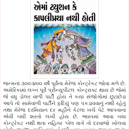
જન્મનાં ૩૦૦-૪૦૦ વર્ષે પૂર્વેના મેરેજ કોન્ટ્રેકટ જોવા મળે છે.
અમેરિકામાં લગ્ન પૂર્વે પ્રીન્યુપીટલ કોન્ટ્રાક્ટ થાય છે જેમાં
જે વધુ ડોલર વાળી પાર્ટી હોય તે કયા સંજોગોમાં છૂટાછેડા
આપે તો સામેવાળી પાર્ટીને ફદિયું પણ પકડાવવાનું નથી રહેતું
તથા મેરેજ દરમિયાન દર મહીને કેટલા ખર્ચ પેટે આપવાના
એવી બધી શરતો લખી હોય છે. ભારતમાં આવા બધા
કોન્ટ્રેકટ નથી થતા નહિતર ‘બેલ વાગે તો દરવાજો ખોલવા