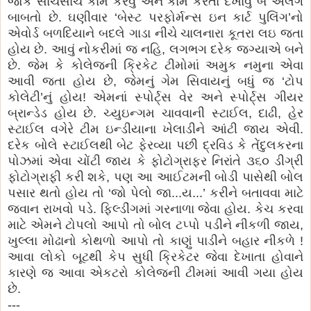
જોકે સાચેસાચ કામ કરવું અને કામ કરતા દેખાવું બે અલગ
બાબતો છે. ઘણીવાર ‘બેસ્ટ પરફોર્મન્સ ઇન કાર્ટ પુલિંગ’નો
એવોર્ડ બળદિયાને બદલે ગાડા નીચે ચાલનારા કૂતરા લઇ જતા
હોય છે. આવું નોકરીમાં જ નહિ, લગભગ દરેક જગ્યાએ બને
છે. જેમ કે કોલેજની ક્રિકેટ ટીમોમાં અમુક નમુના એવા
આવી જતા હોય છે, જેમનું ગેમ સિવાયનું બધું જ ‘ટોપ
કોલેટી’નું હોય! એમનાં સ્પોર્ટ્સ વેર અને સ્પોર્ટ્સ ગીયર
બ્રાન્ડેડ હોય છે. ચ્યુઇન્ગમ ચાવવાની સ્ટાઈલ, દાઢી, હેર
સ્ટાઈલ વગેરે ટીમ ઇન્ડીયાના ખેલાડીને આંટી જાય એવી.
દરેક બોલે સ્ટાઈલથી બેટ ફેરવ્યા પછી દ્રવિડ કે તેંદુલકરના
પોઝમાં એવા ચોંટી જાય કે ફોટોગ્રાફર નિરાંતે ૩૬૦ ડીગ્રી
ફોટોગ્રાફી કરી શકે, પણ આ આઈટમની બોડી પાસેથી બોલ
પસાર થતો હોય તો ‘જો પેલો જા...ય...’ કરીને બતાવવા માટે
જવાન રાખવો પડે. ફિલ્ડીંગમાં ગરનાળા જેવા હોય. કેચ કરવા
માટે એમને ટોપલો આપો તો બોલ ટપ્પો પડીને નીકળી જાય,
ખુલ્લા મોઢાનો કોથળો આપો તો કાણું પાડીને બહાર નીકળે !
આવા લોકો બૂટથી કેપ સુધી ક્રિકેટર જેવા દેખાતા હોવાને
કારણે જ આવા એકટરો કોલેજની ટીમમાં આવી ગયા હોય
છે.
---