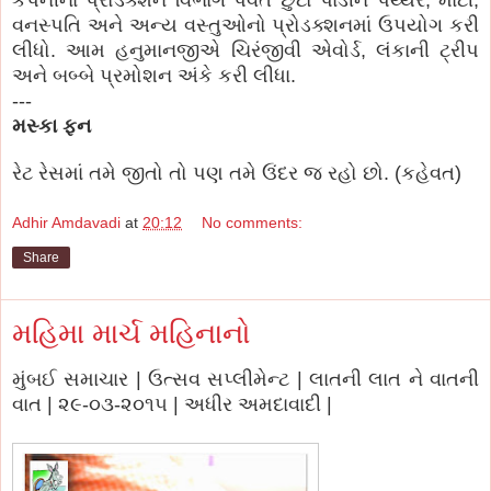
કંપનીના પ્રોડક્શન વિભાગે પર્વત છુટો પાડીને પથ્થર, માટી,
વનસ્પતિ અને અન્ય વસ્તુઓનો પ્રોડક્શનમાં ઉપયોગ કરી
લીધો. આમ હનુમાનજીએ ચિરંજીવી એવોર્ડ, લંકાની ટ્રીપ
અને બબ્બે પ્રમોશન અંકે કરી લીધા.
---
મસ્કા ફન
રેટ રેસમાં તમે જીતો તો પણ તમે ઉંદર જ રહો છો. (કહેવત)
Adhir Amdavadi
at
20:12
No comments:
Share
મહિમા માર્ચ મહિનાનો
મુંબઈ સમાચાર | ઉત્સવ સપ્લીમેન્ટ | લાતની લાત ને વાતની
વાત | ૨૯-૦૩-૨૦૧૫ | અધીર અમદાવાદી |