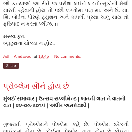
જો કન્યાઓ આ રીતે જ પરીક્ષા લઈને લગ્નોત્સુકોની મેથી
મારતી રહેવાની હોય તો પછી લગ્નોમાં પણ મા. અને ઉ. માં.
શિ. બોર્ડના ધોરણે ટ્યુશન અને કાપલી પ્રથા ચાલુ થાય તો
ફરિયાદ ન કરતા પ્લીઝ. n
મસ્કા ફન
બ્લુટૂથના ચોકઠાં ન હોય.
Adhir Amdavadi
at
18:45
No comments:
Share
પ્રોબ્લેમ સૌને હોય છે
મુંબઈ સમાચાર | ઉત્સવ સપ્લીમેન્ટ | લાતની લાત ને વાતની
વાત | ૨૨-૦૩-૨૦૧૫ | અધીર અમદાવાદી |
.
ગુજરાતી પ્રોબ્લેમને પોબ્લેમ કહે છે
પોબ્લેમ દરેકની
.
લાઈફમાં હોય છે
કોઈનાં પોબ્લેમ નાના હોય છે કોઈનાં