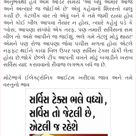
અનુભવથી હવે અમે ઓર્ડર સમયે ‘આ બધું અમારે આજે
અને અત્યારે જ જોઈએ છે’ એવું કહેવાનો શિરસ્તો ચાલુ
કર્યો છે. કેટલીક વાર તો એવું બને કે તમે જમી રહ્યા હોવ
અને કોઈ બીલ આપવા તૈયાર ન હોય, ત્યારે કહેવું પડે કે
‘બોસ, આપણા સંબંધો એક તરફ, પણ તમારી સર્વિસના સમ
બીલ તો અમે આપીને જ જઈશું, ભલે ગમે તેટલું મોડું થાય!’
એમને પણ રોજ આપણા જેવા પચીસ મળતા હોય એટલે
નફ્ફટ થઈને કાચા બિલ ઉપર પણ સર્વિસ ટેક્સ ઠોકી લેતા
હોય છે.જોકે છેલ્લે ટીપ આપતી વખતે મોઢું બગાડીને ખરાબ
સર્વિસ યાદ કરાવવાનો રીવાજ લગભગ બધે જ છે.
મોટેભાગે ઈલેક્ટ્રોનિક આઈટમ ખરીદવા જાવ અને તમે
વસ્તુનો ભાવ