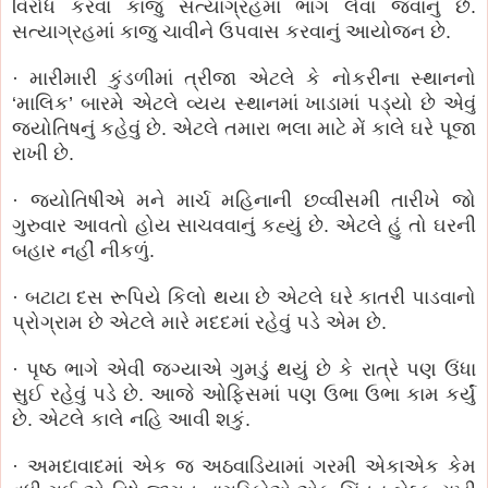
વિરોધ કરવા કાજુ સત્યાગ્રહમાં ભાગ લેવા જવાનું છે.
સત્યાગ્રહમાં કાજુ ચાવીને ઉપવાસ કરવાનું આયોજન છે.
· મારીમારી કુંડળીમાં ત્રીજા એટલે કે નોકરીના સ્થાનનો
‘માલિક’ બારમે એટલે વ્યય સ્થાનમાં ખાડામાં પડ્યો છે એવું
જ્યોતિષનું કહેવું છે. એટલે તમારા ભલા માટે મેં કાલે ઘરે પૂજા
રાખી છે.
· જ્યોતિષીએ મને માર્ચ મહિનાની છવ્વીસમી તારીખે જો
ગુરુવાર આવતો હોય સાચવવાનું કહ્યું છે. એટલે હું તો ઘરની
બહાર નહીં નીકળું.
· બટાટા દસ રૂપિયે કિલો થયા છે એટલે ઘરે કાતરી પાડવાનો
પ્રોગ્રામ છે એટલે મારે મદદમાં રહેવું પડે એમ છે.
· પૃષ્ઠ ભાગે એવી જગ્યાએ ગુમડું થયું છે કે રાત્રે પણ ઉંધા
સુઈ રહેવું પડે છે. આજે ઓફિસમાં પણ ઉભા ઉભા કામ કર્યું
છે. એટલે કાલે નહિ આવી શકું.
· અમદાવાદમાં એક જ અઠવાડિયામાં ગરમી એકાએક કેમ