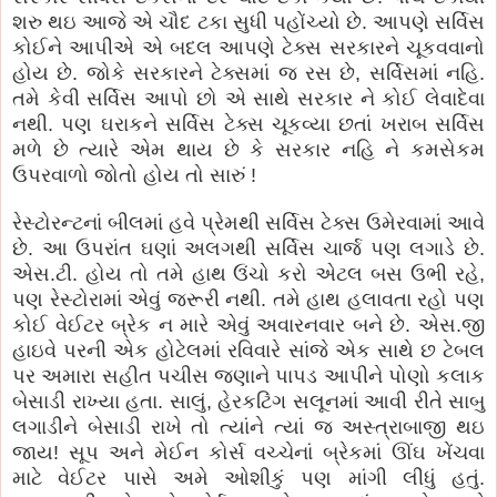
શરુ થઇ આજે એ ચૌદ ટકા સુધી પહોંચ્યો છે. આપણે સર્વિસ
કોઈને આપીએ એ બદલ આપણે ટેક્સ સરકારને ચૂકવવાનો
હોય છે. જોકે સરકારને ટેક્સમાં જ રસ છે, સર્વિસમાં નહિ.
તમે કેવી સર્વિસ આપો છો એ સાથે સરકાર ને કોઈ લેવાદેવા
નથી. પણ ઘરાકને સર્વિસ ટેક્સ ચૂકવ્યા છતાં ખરાબ સર્વિસ
મળે છે ત્યારે એમ થાય છે કે સરકાર નહિ ને કમસેકમ
ઉપરવાળો જોતો હોય તો સારું !
રેસ્ટોરન્ટનાં બીલમાં હવે પ્રેમથી સર્વિસ ટેક્સ ઉમેરવામાં આવે
છે. આ ઉપરાંત ઘણાં અલગથી સર્વિસ ચાર્જ પણ લગાડે છે.
એસ.ટી. હોય તો તમે હાથ ઉંચો કરો એટલ બસ ઉભી રહે,
પણ રેસ્ટોરામાં એવું જરૂરી નથી. તમે હાથ હલાવતા રહો પણ
કોઈ વેઈટર બ્રેક ન મારે એવું અવારનવાર બને છે. એસ.જી
હાઇવે પરની એક હોટેલમાં રવિવારે સાંજે એક સાથે છ ટેબલ
પર અમારા સહીત પચીસ જણાને પાપડ આપીને પોણો કલાક
બેસાડી રાખ્યા હતા. સાલું, હેરકટિંગ સલૂનમાં આવી રીતે સાબુ
લગાડીને બેસાડી રાખે તો ત્યાંને ત્યાં જ અસ્ત્રાબાજી થઇ
જાય! સૂપ અને મેઈન કોર્સ વચ્ચેનાં બ્રેકમાં ઊંઘ ખેંચવા
માટે વેઈટર પાસે અમે ઓશીકું પણ માંગી લીધું હતું.