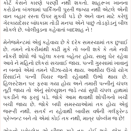
કોર્ટ કેસને કારણે પરણી નથી શકતો. શાહરૂખ ખાનના
કરોડોના બંગલામાં પાર્કિંગની પુરતી જગ્યા નથી એટલે એની
વાન બહાર રસ્તા ઉપર મુકવી પડે છે અને વાન માટે કરેલું
ગેરકાયદેસર બાંધકામ તોડી મનપા એને પાછું તોડફોડનું બીલ
મોકલે છે. બોલીવુડના કહેવાતાં બાદશાહ ને !
મેનેજમેન્ટમાં એવું કહેવાય છે કે દરેક સમસ્યામાં તક છુપાઈ
.
છે
તમને નોકરીમાંથી કાઢી મુકે તો બની શકે કે તમે નવી
.
નોકરી શોધો જે પહેલા કરતા બહેતર હોય
સાસુ ઘેર રહેવા
આવે ને મહિનો છોકરાં સચવાઈ જાય. પત્ની ગુસ્સામાં ખાવાનું
.
ન બનાવે એમાં તમને પીઝા-યોગ થાય
આથીય ઉંચો યોગ
રિસાઈને પત્ની પિયર જતી રહેવાથી ઉભો થાય છે.
હિલસ્ટેશન પર ફરવા ગયા હોય અને તમારી પત્નીનું ચંપલ
તૂટી જાય તો એનું સોલ્યુશન જડે ત્યાં સુધી ચંપલ હાથમાં
.
પકડીને જ ફરવું પડે
જોકે આમ થવાથી શોપીંગનો ખર્ચો
.
બચી જાય છે
જોકે બધી સમસ્યાઓમાં તક હોય એવું
.
જરૂરી નથી
સતર્ક ન રહેવાથી બાવીસ વર્ષની ગર્લફ્રેન્ડ
!
પ્રેગ્નન્ટ બને તો એમાં કોઈ તક નથી, માત્ર
પોબ્લેમ
જ છે