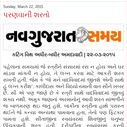
Sunday, March 22, 2015
પરણવાની શરતો
કટિંગ વિથ અધીર-બધીર અમદાવાદી | ૨૨-૦૩-૨૦૧૫
પહેલાના સમયમાં જે સ્ત્રીને સંસારમાં રસ ન હોય અને ઘર
માંડવા માંગતી ન હોય, તે લગ્ન કરવા માટે આકરી શરત
રાખતી હતી. જેમ કે ‘જે મને વાદવિવાદમાં જીતશે એની સાથે
હું લગ્ન કરીશ’. કાલીદાસ અને વિધ્યોત્તમાની વાત સૌને ખબર
છે. સૌ એ પણ જાણે છે કે સ્ત્રી સાથે વાદવિવાદમાં જીતવું
શક્ય નથી. અમુક જણાનાં અરમાનોનું આવી શરત સાંભળીને
જ બાળમરણ થઇ જતું હશે. બાકીના સ્ત્રીના હાથે પરાસ્ત
થઈને જે કન્યા અન્યથા પામવાના હતા, તેનો પણ ફિટકાર
પામતા હશે. સીતાજીના સ્વયંવરમાં શિવજીનું ધનુષ્ય
ઊંચકવાની શરત હતી. દ્રૌપદીના સ્વયંવરમાં ફરતી