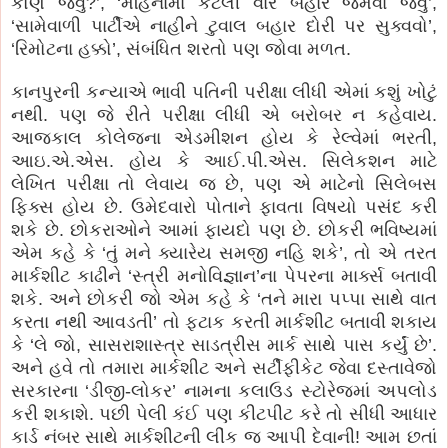
કોણે જવું?’, ‘મહિનામાં કેટલી વાર બહાર જમવા જવું’,
‘સામેવાળી પાર્ટીએ નાહીને ટુવાલ બહાર દોરી પર સુક્વવો’,
‘રિમોટના હક્કો’, સંબંધિત શરતો પણ જોવા મળત.
કાનપુરની કન્યાએ ભાવી પતિની પરીક્ષા લીધી એમાં કશું ખોટું
નથી. પણ જે રીતે પરીક્ષા લીધી એ બરોબર ન કહેવાય.
આજકાલ કોલેજના એડમીશન હોય કે રેલ્વેમાં ભરતી,
આઇ.એ.એસ. હોય કે આઈ.પી.એસ. સિલેકશન માટે
લેખિત પરીક્ષા તો લેવાય જ છે, પણ એ માટેનો સિલેબસ
ફિક્સ હોય છે. ઉમેદવારો પોતાને ફાવતા વિષયો પસંદ કરી
શકે છે. છોકરાઓને આમાં ફાયદો પણ છે. છોકરી ભવિષ્યમાં
એમ કહે કે ‘તું મને ક્યારેય સમજી નહિ શકે’, તો એ તરત
માર્કશીટ કાઢીને ‘સ્ત્રી મનોવિજ્ઞાન’ના પેપરના માર્ક્સ બતાવી
શકે. અને છોકરી જો એમ કહે કે ‘તને મારા પપ્પા સાથે વાત
કરતા નથી આવડતી’ તો ફટાક કરતી માર્કશીટ બતાવી શકાય
કે ‘લે જો, સાસરાશાસ્ત્ર સાડત્રીસ માર્ક સાથે પાસ કર્યું છે’.
અને હવે તો તમારા માર્કશીટ અને સર્ટીફીકેટ જેવા દસ્તાવેજો
સરકારના ‘ડીજી-લોકર’ નામના કલાઉડ સ્ટોરેજમાં અપલોડ
કરી શકાશે. પછી પેલી કંઈ પણ કીટપીટ કરે તો સીધી આધાર
કાર્ડ નંબર સાથે માર્કશીટની લીંક જ આપી દેવાની! આમ છતાં