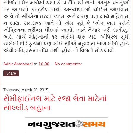
સીએના ઘેર માર્ચમાં કથા કે પાર્ટી નથી થતાં. અમુક વસ્તુઓ
પર આપણો કન્ટ્રોલ નથી અન્યથા જો ચોઈસ આપવામાં
આવે તો સીએના ઘરમાં જન્મ અને મરણ પણ માર્ચ મહિનામાં
ન થાય. યમરાજ આવે તો એમ કહે કે ‘એક કામ કરોને
એપ્રિલના ત્રીજા વીકમાં આવો, બાને તૈયાર કરી રાખીશું.’
અરે, માર્ચ મહિનાની ૧૨ તારીખે શરુ થઇ એપ્રિલ સુધી
ચાલેલી દાંડીકુચમાં પણ કોઈ સીએ મહાશયે ભાગ લીધો હોય
એવી ઇતિહાસમાં નોંધ નથી. હોય તો વિગતો મોકલાવો.
Adhir Amdavadi
at
10:00
No comments:
Share
Thursday, March 26, 2015
સેમીફાઈનલ માટે રજા લેવા માટેનાં
સોલ્લીડ બહાના