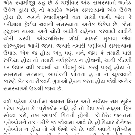
એક સ્વામીજી કહે છે કે ઘણીવાર એક સમસ્યાનાં અનેક
,
ઉકેલ હોય છે
તો ક્યારેક અનેક સમસ્યાનો એક ઉકેલ
.
હોય છે
અમને સ્વામીજીની વાત સાચી લાગી. જેમ કે
,
પરીક્ષામાં ફેઈલ થવાની સમસ્યાના અનેક ઉકેલ છે
જેમાં
ટ્યુશન રાખવા અને ચોટી બાંધીને મહેનત કરવાથી માંડીને
,
ચોરી કરવી
એક્ઝામિનર શોધી માર્ક્સ મુકાવા જેવા
.
સોલ્યુશન આવી જાય
જયારે તમારી ઘણીબધી સમસ્યાનો
,
ઉપાય એક જ હોય એવું પણ બને
જેમ કે તમારી પાસે
,
રૂપિયા હોય તો તમારી ગર્લફ્રેન્ડ ન હોવાની
ચાની કીટલી
,
પર ઉધાર વધી જવાથી ચા પીવાનું બંધ કરવું પડ્યું હોય તે
સાસરામાં સન્માન, બાઈકની લોનના હપ્તા ન ચૂકવવાને
કારણે બેન્કના રીકવરી ગુંડાઓ હેરાન કરતા હોય જેવી અનેક
.
સમસ્યાઓ ઉકલી જાય છે
વર્ષો પહેલા કંપનીમાં અમારા મિત્ર અને સર્વેયર રામ સુમેર
પટેલ કહેતા કે ‘પ્રોબ્લેમ નહિ હો તો પેદા કરો સાહબ, ફિર
સોલ્વ કરો, તબ આપકી ગિનતી હોગી.’ કોર્પોરેટ જગતમાં
પ્રોબ્લેમને તક તરીકે જ જોવામાં આવે છે. હોંશિયાર મેનેજર
પ્રોબ્લેમ ન હોય તો એ ઉભો કરે છે. પછી બધાને પ્રોબ્લેમ