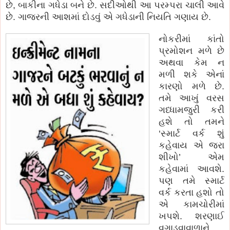
છે, બાકીના ગધેડા બને છે. સદીઓથી આ પરમ્પરા ચાલી આવે
છે. ગાજરની આશમાં દોડવું એ ગધેડાની નિયતિ ગણાય છે.
નોકરીમાં કાંતો
પ્રમોશન મળે છે
અથવા કેમ ન
મળી શકે એનાં
કારણો મળે છે.
તમે આખું વરસ
ગધ્ધામજુરી કરી
હશે તો તમને
‘સ્માર્ટ વર્ક શું
કહેવાય એ જરા
શીખો’ એમ
કહેવામાં આવશે.
પણ તમે સ્માર્ટ
વર્ક કરતા હશો તો
એ કામચોરીમાં
ખપશે. શરણાઈ
વગાડવાવાળાને