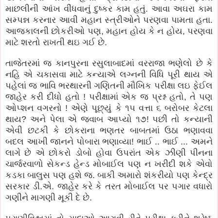
માછલીની આંખ વીંધવાનું દુષ્કર કામ હતું. આવા અઘરા કામ
સમ્પન્ન કરનાર આવી મહાન સ્ત્રીઓને પરણવા પામતા હતા.
આજકાલની છોકરીઓ પણ, મહાન હોય કે ન હોય, પરણવા
માટે શરતો રાખતી થઇ ગઈ છે.
તાજેતરમાં જ કાનપુરના રસુલાબાદમાં વરરાજા ભણેલો છે કે
નહિ એ ચકાસવા માટે કન્યાએ લગ્નની વિધિ પૂરી થાય એ
પહેલાં જ ભાવિ ભરથારની ગણિતની મૌખિક પરીક્ષા લઇ ફેઈલ
જાહેર કરી દીધો હતો ! પરીક્ષામાં એક જ પ્રશ્ન હતો, તે પણ
ઓપ્શન વગરનો ! એણે પૂછ્યું કે ૧૫ વત્તા ૬ બરોબર કેટલા
થાય? અને પેલા એ જવાબ આપ્યો ૧૭! પછી તો કન્યાની
એવી છટકી કે છોકરાના ભણતર બાબતમાં ઉઠા ભણાવવા
બદલ આખી જાનને પોબારા ભણાવ્યા! ભાઈ .. ભાઈ ... અમને
લાગે છે એ છોકરો ડોબો હોવા ઉપરાંત એક ઝીણી પીનના
ચાર્જરવાળો સેકન્ડ હેન્ડ મોબાઈલ પણ ન ખરીદી શકે એવો
કડકા બાલુસ પણ હશે જ. બાકી અમારો શંકરીયો પણ કેન્દ્ર
સરકાર ડી.એ. જાહેર કરે કે તરત મોબાઈલ પર પગાર વધારો
ગણીને માગણી મૂકી દે છે.