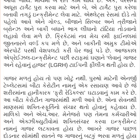
આવી જાય. માર્ચમાં બે રીતે કામ થાય છે. એક, વરસના
અધૂરા ટાર્ગેટ પુરા કરવા માટે અને બે, એ ટાર્ગેટ પુરા કરેલા
બતાવી તગડું ઇન્ક્રીમેન્ટ લેવા માટે. એથ્લેટ્સ રેસમાં દોડે તો
પહેલો આવે એને ગોલ્ડ, બીજાને સિલ્વર અને ત્રીજાને
બ્રોન્ઝ અને બાકી બધાને ભાગ લીધાનો ટાંટિયા તોડવાનો
લહાવો લેવા મળે છે. ક્રિકેટમાં નવ મેચ રમી ફાઈનલમાં
જીતનારને વર્લ્ડ કપ મળે છે, અને બાકીની અમુક ટીમોએ
એરપોર્ટ પરથી વેશપલટો કરી ઘેર જવું પડે છે. આજકાલ
એપ્રેઈઝલ-ઇન્ક્રીમેન્ટ પછી સ્ટાફમાં ઘણાને ‘લેવાનું ગાજર
અને રહેવાનું હાજર’ (LGRH) ટાઈપની ફીલીંગ થતી હોય છે.
ગાજર મળતું હોય તો પણ ખોટું નથી. પુરુષો માટેની એનર્જી
ટેબ્લેટસમાં બીટા કેરોટીન નામનું એક રસાયણ આવે છે જે
શરીરમાંના હાનીકારક ‘ફ્રી રેડિકલ્સ’ ઘટાડવાનું કામ કરે છે.
આ બીટા કેરોટીન ગાજરમાંથી મળી આવે છે. એના સેવનથી
માણસમાં શક્તિ-સ્ફૂર્તિનો સંચાર થતો હોવાનું કહેવાય છે.
માલિકો અને એચ.આર. મેનેજરો પણ તેમના કર્મચારીઓ
અને એક્ઝીક્યુટીવોમાં શક્તિસંચાર કરવા ઇન્ક્રીમેન્ટ
નામનું ગાજર લટકાવતા હોય છે. આખરે ગાજર પાછળ
દોડનાર સોમાંથી સાતને જ ગાજરનું બટકું ભરવા મળતું હોય