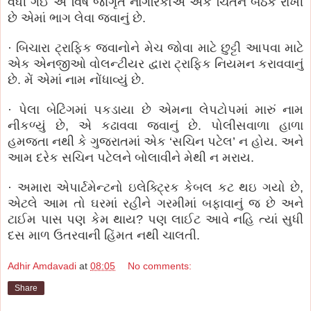
વધી ગઈ એ વિષે જાગૃત નાગરિકોએ એક ચિંતન બેઠક રાખી
છે એમાં ભાગ લેવા જવાનું છે.
· બિચારા ટ્રાફિક જવાનોને મેચ જોવા માટે છુટ્ટી આપવા માટે
એક એનજીઓ વોલન્ટીયર દ્વારા ટ્રાફિક નિયમન કરાવવાનું
છે. મેં એમાં નામ નોંધાવ્યું છે.
· પેલા બેટિંગમાં પકડાયા છે એમના લેપટોપમાં મારું નામ
નીકળ્યું છે, એ કઢાવવા જવાનું છે. પોલીસવાળા હાળા
હમજતા નથી કે ગુજરાતમાં એક ‘સચિન પટેલ’ ન હોય. અને
આમ દરેક સચિન પટેલને બોલાવીને મેથી ન મરાય.
· અમારા એપાર્ટમેન્ટનો ઇલેક્ટ્રિક કેબલ કટ થઇ ગયો છે,
એટલે આમ તો ઘરમાં રહીને ગરમીમાં બફાવાનું જ છે અને
ટાઈમ પાસ પણ કેમ થાય? પણ લાઈટ આવે નહિ ત્યાં સુધી
દસ માળ ઉતરવાની હિંમત નથી ચાલતી.
Adhir Amdavadi
at
08:05
No comments:
Share