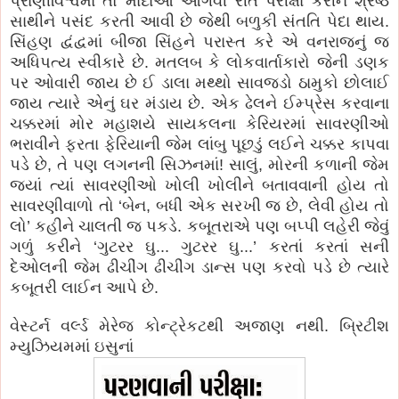
પ્રાણીવિશ્વમાં તો માદાઓ આગવી રીતે પરીક્ષા કરીને શ્રેષ્ઠ
સાથીને પસંદ કરતી આવી છે જેથી બળુકી સંતતિ પેદા થાય.
સિંહણ દ્વંદ્વમાં બીજા સિંહને પરાસ્ત કરે એ વનરાજનું જ
અધિપત્ય સ્વીકારે છે. મતલબ કે લોકવાર્તાકારો જેની ડણક
પર ઓવારી જાય છે ઈ ડાલા મથ્થો સાવજડો ઠામુકો છોલાઈ
જાય ત્યારે એનું ઘર મંડાય છે. એક ઢેલને ઈમ્પ્રેસ કરવાના
ચક્કરમાં મોર મહાશયે સાયકલના કેરિયરમાં સાવરણીઓ
ભરાવીને ફરતા ફેરિયાની જેમ લાંબુ પૂછડું લઈને ચક્કર કાપવા
પડે છે, તે પણ લગનની સિઝનમાં! સાલું, મોરની કળાની જેમ
જ્યાં ત્યાં સાવરણીઓ ખોલી ખોલીને બતાવવાની હોય તો
સાવરણીવાળો તો ‘બેન, બધી એક સરખી જ છે, લેવી હોય તો
લો’ કહીને ચાલતી જ પકડે. કબૂતરાએ પણ બપ્પી લહેરી જેવું
ગળું કરીને ‘ગુટરર ઘુ... ગુટરર ઘુ...’ કરતાં કરતાં સની
દેઓલની જેમ ઢીચીંગ ઢીચીંગ ડાન્સ પણ કરવો પડે છે ત્યારે
કબૂતરી લાઈન આપે છે.
વેસ્ટર્ન વર્લ્ડ મેરેજ કોન્ટ્રેકટથી અજાણ નથી. બ્રિટીશ
મ્યુઝિયમમાં ઇસુનાં