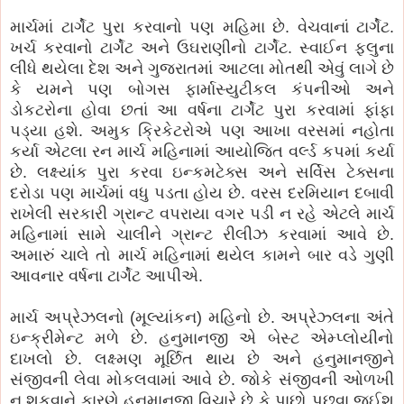
માર્ચમાં ટાર્ગેટ પુરા કરવાનો પણ મહિમા છે. વેચવાનાં ટાર્ગેટ.
ખર્ચ કરવાનો ટાર્ગેટ અને ઉઘરાણીનો ટાર્ગેટ. સ્વાઈન ફ્લુના
લીધે થયેલા દેશ અને ગુજરાતમાં આટલા મોતથી એવું લાગે છે
કે યમને પણ બોગસ ફાર્માસ્યુટીકલ કંપનીઓ અને
ડોકટરોના હોવા છતાં આ વર્ષના ટાર્ગેટ પુરા કરવામાં ફાંફા
પડ્યા હશે. અમુક ક્રિકેટરોએ પણ આખા વરસમાં નહોતા
કર્યા એટલા રન માર્ચ મહિનામાં આયોજિત વર્લ્ડ કપમાં કર્યા
છે. લક્ષ્યાંક પુરા કરવા ઇન્કમટેક્સ અને સર્વિસ ટેક્સના
દરોડા પણ માર્ચમાં વધુ પડતા હોય છે. વરસ દરમિયાન દબાવી
રાખેલી સરકારી ગ્રાન્ટ વપરાયા વગર પડી ન રહે એટલે માર્ચ
મહિનામાં સામે ચાલીને ગ્રાન્ટ રીલીઝ કરવામાં આવે છે.
અમારું ચાલે તો માર્ચ મહિનામાં થયેલ કામને બાર વડે ગુણી
આવનાર વર્ષના ટાર્ગેટ આપીએ.
માર્ચ અપ્રેઝલનો (મૂલ્યાંકન) મહિનો છે. અપ્રેઝ્લના અંતે
ઇન્ક્રીમેન્ટ મળે છે. હનુમાનજી એ બેસ્ટ એમ્પ્લોયીનો
દાખલો છે. લક્ષ્મણ મૂર્છિત થાય છે અને હનુમાનજીને
સંજીવની લેવા મોકલવામાં આવે છે. જોકે સંજીવની ઓળખી
ન શકવાને કારણે હનુમાનજી વિચારે છે કે પાછો પૂછવા જઈશ