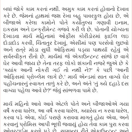
બધાં જોકે કામ કરતાં નથી. અમુક કામ કરતાં હોવાનો દેખાવ
કરે છે. જેમનાં હાથમાં જશ રેખા બહુ પાવરફુલ હોય છે, એ
બીજાએ કરેલા કામોને પોતે કર્યાતુલ્ય ગણાવી ઇનામ,
ઇકરામ અને ઇન્ક્રીમેન્ટ ગજવે કરી લે છે. પોતાની યોગ્યતા
દેખાડવા માર્ચ મહિનામાં ઓફીસ કોરીડોરમાં ફાઈલ લઇ
દોડાદોડ કરવી, ચિંતાતુર દેખાવું, એસીમાં પણ પરસેવો લુછવો
અને રાત્રે મોડા સુધી ઓફિસમાં પડ્યા પાથર્યા રહેવું એ
સર્વસ્વીકૃત રીતો છે. માર્ચમાં જે એકાઉન્ટન્ટ સાંજે છ વાગે
ઘેર આવી જાય છે તેના તરફ લોકો શંકાની નજરે જુએ છે કે
‘ક્યાંક આની નોકરી ગઈ તો નથી ને?’ કે પછી ‘આની
ઓફિસમાં પ્રોબ્લેમ લાગે છે.’ માર્ચ એન્ડમાં સાત વાગ્યે ઘેર
પહોંચનારનું સ્વાગત તાળું કરે છે, અને અંતે ‘તું ક્યે દહાડે દસ
વાગ્યા પહેલા આવે છે?’ જેવું સાંભળવા પામે છે.
માર્ચ મહિનો આવે આવે એટલે પોતે અને બીજાઓએ ગયા
વર્ષે કરવા ધારેલ, આ વર્ષે કરવા ધારેલ, ક્યારેય ન કરવા ધારેલ,
કરવા પડે એવા, કોઈ પરાણે કરાવવા માગતું હોય એવા, અને
કરવાનું પ્રોમિસ આપી ભૂલી જવાયું હોય તેવા કામ પુરા કરવા
ઓવરટાઈમ કરવો પડે છે. સામાન્ય રીતે એકાઉન્ટન્ટ અને