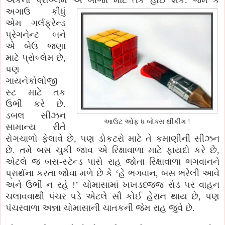
એકનો પ્રોબ્લેમ એ બીજા માટે તક હોઈ શકે. જેમ કે
અગાઉ કીધું
એમ ગર્લફ્રેન્ડ
પ્રેગનેન્ટ બને
એ બેઉ જણા
માટે પ્રોબ્લેમ છે,
પણ
ગાયનેકોલોજી
સ્ટ માટે તક
ઉભી કરે છે.
ડબલ સીઝન
આઉટ ઓફ ધ બોક્સ થીંકીંગ !
સામાન્ય રીતે
રોગચાળો ફેલાવે છે, પણ ડોકટરો માટે તે કમાણીની સીઝન
છે. તમે બસ ચુકી જાવ એ રિક્ષાવાળા માટે ફાયદો કરે છે,
એટલે જ બસ-સ્ટેન્ડ પાસે રાહ જોતા રિક્ષાવાળા ભગવાનને
પ્રાર્થના કરતા જોવા મળે છે કે ‘હે ભગવાન, બસ ભરેલી આવે
અને ઉભી ન રહે !’ ચોમાસામાં ખખડધ્જ્જ રોડ પર વાહન
ચલાવવાથી પંચર પડે એટલે સૌ કોઈ હેરાન થાય છે, પણ
પંચરવાળા અન્ના ચોમાસાની ચાતકની જેમ રાહ જુવે છે.