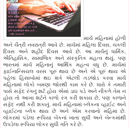
માર્ચ મહિનામાં હોળી
અને ચૈત્રી નવરાત્રી આવે છે. માર્ચમાં મહિલા દિવસ, ચકલી
દિવસ અને શહીદ દિવસ આવે છે. આ માર્ચનું ધાર્મિક,
ઐતિહાસિક, સામાજિક અને સંસ્કૃતિક મહત્વ થયું. પણ
ભારતમાં માર્ચ મહિનાનું આર્થિક મહત્વ વધુ છે. માર્ચમાં
ફાઈનાન્સિયલ વરસ પૂરું થાય છે અને એ પૂરું થાય એ
પહેલા હિસાબોમાં થઇ શકે એટલી તડજોડ કરવા માર્ચ
મહિનામાં લોકો બમણા જોરથી કામ કરે છે. ધારો કે તમારી
પાસે સફેદ રંગનું શર્ટ હોય એમાં ડાઘ પડે અને નીકળે તેમ ન
હોય તો આખા શર્ટને કાળો રંગ કરી શકાય છે, પણ કાળાને
સફેદ નથી કરી શકાતું. માર્ચ મહિનામાં બ્લેકના વ્હાઈટ અને
વ્હાઈટના બ્લેક થાય છે અને એમ કરવાનો મહિમા છે.
લોકરમાં પડેલા રૂપિયા બેંકનાં ખાતા સુધી અને બેન્કમાંથી
ઉપડેલા રૂપિયા લોકર સુધી ગતિ કરે છે.