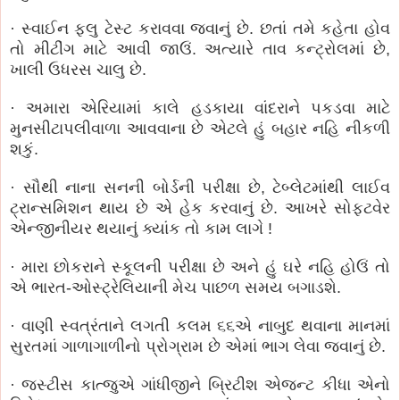
· સ્વાઈન ફ્લુ ટેસ્ટ કરાવવા જવાનું છે. છતાં તમે કહેતા હોવ
તો મીટીંગ માટે આવી જાઉં. અત્યારે તાવ કન્ટ્રોલમાં છે,
ખાલી ઉધરસ ચાલુ છે.
· અમારા એરિયામાં કાલે હડકાયા વાંદરાને પકડવા માટે
મુનસીટાપલીવાળા આવવાના છે એટલે હું બહાર નહિ નીકળી
શકું.
· સૌથી નાના સનની બોર્ડની પરીક્ષા છે, ટેબ્લેટમાંથી લાઈવ
ટ્રાન્સમિશન થાય છે એ હેક કરવાનું છે. આખરે સોફ્ટવેર
એન્જીનીયર થયાનું ક્યાંક તો કામ લાગે !
· મારા છોકરાને સ્કૂલની પરીક્ષા છે અને હું ઘરે નહિ હોઉં તો
એ ભારત-ઓસ્ટ્રેલિયાની મેચ પાછળ સમય બગાડશે.
· વાણી સ્વત્રંતાને લગતી કલમ ૬૬એ નાબુદ થવાના માનમાં
સુરતમાં ગાળાગાળીનો પ્રોગ્રામ છે એમાં ભાગ લેવા જવાનું છે.
· જસ્ટીસ કાત્જુએ ગાંધીજીને બ્રિટીશ એજન્ટ કીધા એનો