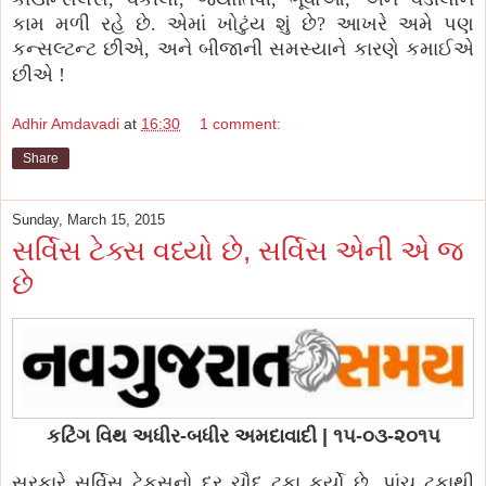
કામ મળી રહે છે. એમાં ખોટુંય શું છે? આખરે અમે પણ
કન્સલ્ટન્ટ છીએ, અને બીજાની સમસ્યાને કારણે કમાઈએ
છીએ !
Adhir Amdavadi
at
16:30
1 comment:
Share
Sunday, March 15, 2015
સર્વિસ ટેક્સ વધ્યો છે, સર્વિસ એની એ જ
છે
કટિંગ વિથ અધીર-બધીર અમદાવાદી | ૧૫-૦૩-૨૦૧૫
સરકારે સર્વિસ ટેકસનો દર ચૌદ ટકા કર્યો છે. પાંચ ટકાથી