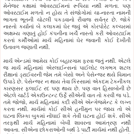
મેનેજર કક્ષામાં ઓવરટાઈમનાં રૂપિયા નથી મળતા. પણ
ઓવરટાઈમ મળતો ન હોય તે સંજોગોમાં ચા-નાસ્તા નામની
ભાગતા ભૂતની ચોટલી પકડવાનો રીવાજ સર્વત્ર છે. જોકે
નાસ્તો કર્યાનાં બે કલાકમાં ઘેર જવું એ કોરપોરેટ કલ્ચરમાં
અક્ષમ્ય ગણાતું હોઈ કંપનીના ખર્ચે નાસ્તો કરી ઓવરટાઈમ
કરતાં કર્મીઓમાં માર્ચ મહિનામાં ઘેર જવાની કોઈ દેખીતી
ઉતાવળ જણાતી નથી.
માર્ચ એન્ડમાં આમેય કોઈ બહારગામ ફરવા જતું નથી. એટલે
જ માર્ચ મહિનામાં એરલાઈન્સનાં પાઈલોટ લગભગ શટલ
રીક્ષાનાં ડ્રાઈવરની જેમ તમે બેસો અને પેસેન્જર થયે વિમાન
ઉપાડે છે. પેસેન્જર ન થાય તેવા કિસ્સામાં એકદમ ટેકનીકલ
કારણસર ફ્લાઈટ રદ પણ થાય છે. પણ વાત હિસાબોની છે
એટલે ચાર્ટર્ડ એકાઉન્ટન્ટ ઉર્ફે સીએની વાત તો કરવી જ પડે.
તમે જોજો, માર્ચ મહિનામાં કદી સીએ એન્ગેજમેન્ટ કે લગ્ન
કરતા નથી. માર્ચમાં કોઈ સીએ હનીમુન પર જાય તો એ
ઘટના લિમ્કા બુકમાં નોંધાઈ શકે તેવી ઘટના હોઈ શકે. સીએ
તરફથી માર્ચ મહિનામાં બેબી શાવરના આમંત્રણ નથી
આવતા. સીએના છોકરાઓની બર્થ ડે પાર્ટી માર્ચમાં નથી હોતી.