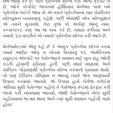
વિષે જાણ કરે છે. પછી પ્રોબ્લેમ સોલ્વ કરી એની ક્રેડીટ લે
છે. જોકે કોર્પોરેટ જગતમાં હોંશિયાર મેનેજર પાસે તમે
પ્રોબ્લેમ લઈને જાવ તો એ તમને પ્રોબ્લેમના ચાર પોસીબલ
સોલ્યુશન બતાવવાનું કહેશે. પછી એમાંથી એક સોલ્યુશન
એ તમને સુચવશે. તેરા તુજ કો અર્પણ આનું નામ.
કન્સલ્ટન્ટ પણ આ જ કામ કરે છે, તમારા રૂપિયા અને
તમારો ડેટા વાપરીને એ તમારો પ્રોબ્લેમ સોલ્વ કરી આપે છે.
મેનેજમેન્ટમાં એવું કહે છે કે અમુક પ્રોબ્લેમ સોલ્વ કરવા
તમારે આઉટ ઓફ ધ બોક્સ વિચારવું પડે. અમેરિકાના
હ્યુસ્ટન એરપોર્ટ પર પેસેન્જરને સામાન માટે ખુબ રાહ જોવી
પડતી હોવાની ફરિયાદ હતી. પછી વધારે માણસો અને
યાંત્રિક ગોઠવણથી પ્રોબ્લેમ સોલ્વ કરવાનો પ્રયાસ થયો.
તો પણ ઈચ્છિત પરિણામ ન આવ્યું ત્યારે એક અણધાર્યો
ઉપાય કરવામાં આવ્યો. એ ઉપાય હતો બેગેજ કલેઈમ
એરિયા સુધી પેસેન્જર પહોંચે તે પેસેજના રૂટમાં ફેરફાર કરી
લાંબો કરી નાખવામાં આવ્યો, જેથી પેસેન્જરને બેલ્ટ સુધી
પહોંચવામાં જ વાર થાય અને ત્યાં સુધી સામાન પહોંચી ગયો
હોય!