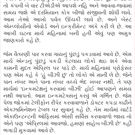
તો કંપની બે વાર ટીએડીએ આપશે નહિ અને આવવા-જવામાં
સમય જશે એ દરમિયાન કોક બીજો સંજીવની શોધી લાવે.
આમ તેઓ આખો પર્વત ઊંચકી લાવે છે, અને બેસ્ટ
એમ્પ્લોયીનો એવોર્ડ અને ઇન્ક્રીમેન્ટ અંકે કરી લે છે. આ
આખી ઘટના માર્ચ મહિનામાં બની હતી એવું પણ અમુક
જાણકારો કહે છે.
જેમ વૈતરણી પાર કરવા ગાયનું પુંછડું પકડવામાં આવે છે, એમ
માર્ચ એન્ડનું પુંછડું પકડી કેટલાય લોકો થઇ શકે એવા
કામની મુદત એપ્રિલ પર પાડે છે. માર્ચ મહિનામાં પ્રોફેસર
પણ એમ કહે કે ‘હું બીઝી છું’ તો લોકો એ માની લે છે. જેને
પાન નંબર અને પાના નંબર વચ્ચે ભેદ ખબર નથી, તે પણ
માર્ચમાં ‘ઇન્કમટેક્ષનું કરવામાં બીઝી’ હોઈ આપણને સમય
નથી આપતો. આમ ઇન્કમટેક્સનું કરવું એ ગર્ભિત છે. જેમ
પેલા જોકમાં ટેલીફોન રીપેર કરવાવાળાને ડોક્ટર કપડા કાઢીને
એક્ઝામિનેશન ટેબલ પર સુવાનું કહે છે, તેમ માર્ચમાં ચાર્ટર્ડ
એકાઉન્ટન્ટની ઓફિસમાં એસી સર્વિસ કરવાવાળો જાય તો
એને પણ ‘એપ્રિલમાં આવજો, હમણાં સાહેબ બીઝી છે’ કહી
ભગાડી મુકવામાં આવે છે.