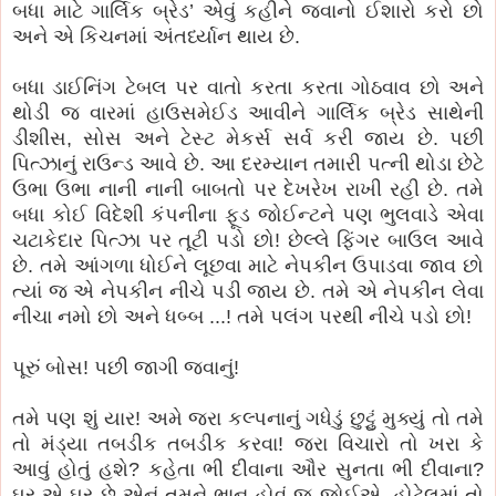
બધા માટે ગાર્લિક બ્રેડ’ એવું કહીને જવાનો ઈશારો કરો છો
અને એ કિચનમાં અંતર્ધ્યાન થાય છે.
બધા ડાઈનિંગ ટેબલ પર વાતો કરતા કરતા ગોઠવાવ છો અને
થોડી જ વારમાં હાઉસમેઈડ આવીને ગાર્લિક બ્રેડ સાથેની
ડીશીસ, સોસ અને ટેસ્ટ મેકર્સ સર્વ કરી જાય છે. પછી
પિત્ઝાનું રાઉન્ડ આવે છે. આ દરમ્યાન તમારી પત્ની થોડા છેટે
ઉભા ઉભા નાની નાની બાબતો પર દેખરેખ રાખી રહી છે. તમે
બધા કોઈ વિદેશી કંપનીના ફૂડ જોઈન્ટને પણ ભુલવાડે એવા
ચટાકેદાર પિત્ઝા પર તૂટી પડો છો! છેલ્લે ફિંગર બાઉલ આવે
છે. તમે આંગળા ધોઈને લૂછવા માટે નેપકીન ઉપાડવા જાવ છો
ત્યાં જ એ નેપકીન નીચે પડી જાય છે. તમે એ નેપકીન લેવા
નીચા નમો છો અને ધબ્બ ...! તમે પલંગ પરથી નીચે પડો છો!
પૂરું બોસ! પછી જાગી જવાનું!
તમે પણ શું યાર! અમે જરા કલ્પનાનું ગધેડું છુટ્ટું મુક્યું તો તમે
તો મંડ્યા તબડીક તબડીક કરવા! જરા વિચારો તો ખરા કે
આવું હોતું હશે? કહેતા ભી દીવાના ઔર સુનતા ભી દીવાના?
ઘર એ ઘર છે એનું તમને ભાન હોવું જ જોઈએ. હોટેલમાં તો