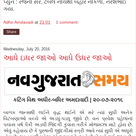
પ્યુન : રજની સર, ટેબલ નીચેથી બહાર નીકળો, નરેશભાઈ
ગયા.
Adhir Amdavadi
at
21:01
1 comment:
Share
Wednesday, July 20, 2016
આધે ઇધર જાઓ આધે ઉધર જાઓ
કટિંગ વિથ અધીર-બધિર અમદાવાદી | ૨૦-૦૭-૨૦૧૬
બાળક જન્મથી લઈને વૃદ્ધ થઈને એ મરે ત્યાં સુધી અનેક
વિટંબણાઓ વચ્ચે એ અડધું-પડધુ જીવે છે. વન પ્રવેશ પહેલાનાં
પચાસ વર્ષ પૈકી અડધી જિંદગી કુંવારા તરીકે મોજમઝા માટે હોય છે.
એવું કહેવાય છે કે પુરુષની જીંદગીમાં સ્ત્રી આવે ત્યાં સુધી એ અધુરો