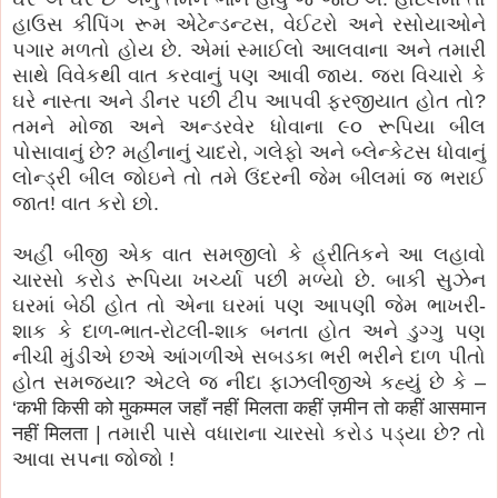
હાઉસ કીપિંગ રૂમ એટેન્ડન્ટસ, વેઈટરો અને રસોયાઓને
પગાર મળતો હોય છે. એમાં સ્માઈલો આલવાના અને તમારી
સાથે વિવેકથી વાત કરવાનું પણ આવી જાય. જરા વિચારો કે
ઘરે નાસ્તા અને ડીનર પછી ટીપ આપવી ફરજીયાત હોત તો?
તમને મોજા અને અન્ડરવેર ધોવાના ૯૦ રૂપિયા બીલ
પોસાવાનું છે? મહીનાનું ચાદરો, ગલેફો અને બ્લેન્કેટસ ધોવાનું
લોન્ડ્રી બીલ જોઇને તો તમે ઉંદરની જેમ બીલમાં જ ભરાઈ
જાત! વાત કરો છો.
અહીં બીજી એક વાત સમજીલો કે હ્રીતિકને આ લહાવો
ચારસો કરોડ રૂપિયા ખર્ચ્યા પછી મળ્યો છે. બાકી સુઝેન
ઘરમાં બેઠી હોત તો એના ઘરમાં પણ આપણી જેમ ભાખરી-
શાક કે દાળ-ભાત-રોટલી-શાક બનતા હોત અને ડુગ્ગુ પણ
નીચી મુંડીએ છએ આંગળીએ સબડકા ભરી ભરીને દાળ પીતો
હોત સમજ્યા? એટલે જ નીદા ફાઝલીજીએ કહ્યું છે કે –
‘कभी किसी को मुकम्मल जहाँ नहीं मिलता कहीं ज़मीन तो कहीं आसमान
नहीं मिलता | તમારી પાસે વધારાના ચારસો કરોડ પડ્યા છે? તો
આવા સપના જોજો !