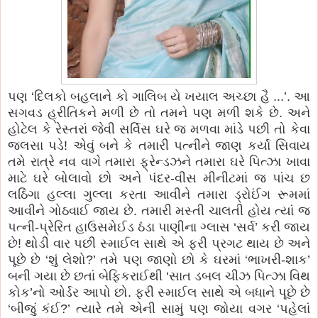
પણ ‘દિલકો બહલાને કો ગાલિબ યે ખયાલ અચ્છા હૈ ...’. આ
સગવડ હ્રીતિકને મળી છે તો તમને પણ મળી શકે છે. અને
હોટેલ કે રેસ્તરાં જેવી સર્વિસ ઘરે જ મળવા માંડે પછી તો કેવા
જલસા પડે! એવું બને કે તમારી પત્નીને જાણ કર્યા સિવાય
તમે રાત્રે નવ વાગે તમારા ફ્રેન્ડઝને તમારા ઘરે પિત્ઝા ખાવા
માટે ઘરે બોલાવો છો અને પંદર-વીસ મીનીટમાં જ પાંચ છ
લઠિંગા હલ્લા ગુલ્લા કરતા આવીને તમારા ડ્રોઈંગ રૂમમાં
આવીને ગોઠવાઈ જાય છે. તમારી મસ્તી ચાલતી હોય ત્યાં જ
પત્ની-પ્રેરિત હાઉસમેઈડ ઠંડા પાણીના ગ્લાસ ‘સર્વ’ કરી જાય
છે! થોડી વાર પછી સ્માઈલ સાથે એ ફરી પ્રગટ થાય છે અને
પૂછે છે ‘શું લેશો?’ તમે પણ જાણો છો કે ઘરમાં ‘ભાખરી-શાક’
બની ગયા છે છતાં બેફિકરાઈથી ‘સાત ડબલ ચીઝ પિત્ઝા વિથ
કોક’નો ઓર્ડર આપો છો. ફરી સ્માઈલ સાથે એ બધાને પૂછે છે
‘બીજું કંઈ?’ ત્યારે તમે એની સામું પણ જોયા વગર ‘પહેલાં