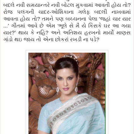
બદલે નવી સમયાન્તરે નવી બોટલ મુકવામાં આવતી હોય તો?
રોજ પલંગની ચાદર-ઓશિકાના ગલેફ બદલી નાખવામાં
આવતા હોય તો? તમને પણ બચ્ચનના પેલા ‘જહાં ચાર યાર
...’ ગીતમાં આવે છે એમ ‘ભૂલે સે મૈ યે કિસકે ઘર આ ગયા
યાર?’ થાય કે નહિ? અને અતિશય હરખનો માર્યો માણસ
ગાંડો થઇ જાય તો એના છોકરાં રખડી ના પડે?