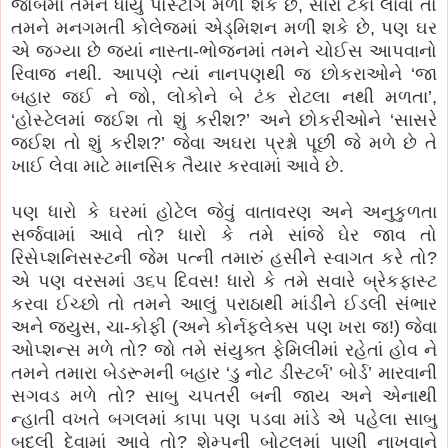
જોબમાં તમને ધાર્યું પોસ્ટીંગ મળી શકે છે, સારા ટકા લાવો તો
તમને મનગમતી કોલેજમાં એડ્મિશન મળી શકે છે, પણ ઘર
એ જગ્યા છે જ્યાં નાસ્તા-ભોજનમાં તમને ચોઈસ આપવાનો
રિવાજ નથી. આપણે ત્યાં નાનપણથી જ છોકરાઓને ‘જા
બહાર જઈ ને જો, લોકોને બે ટંક રોટલા નથી મળતા’,
‘હોસ્ટેલમાં જઈશ તો શું કરીશ?’ અને છોકરીઓને ‘સાસરે
જઈશ તો શું કરીશ?’ જેવા અઘરા પ્રશ્નો પૂછી જે મળે છે તે
ખાઈ લેવા માટે માનસિક તૈયાર કરવામાં આવે છે.
પણ ધારો કે ઘરમાં હોટેલ જેવું વાતાવરણ અને અનુકુળતા
સર્જવામાં આવે તો? ધારો કે તમે સાંજે ઘેર જાવ તો
રિસેપ્શનિસસ્ટની જેમ પત્ની તમારું હસીને સ્વાગત કરે તો?
એ પણ વરસમાં ૩૬૫ દિવસ! ધારો કે તમે સવારે બ્રેકફાસ્ટ
કરવા ઈચ્છો તો તમને આલું પરાઠાથી માંડીને ઈડલી સંભાર
અને જ્યુસ, ચા-કોફી (અને કોર્નફ્લેક્સ પણ ખરા જ!) જેવા
ઓપ્શન્સ મળે તો? જો તમે સંયુક્ત ફેમિલીમાં રહેતાં હોવ ને
તમને તમારા બેડરૂમની બહાર ‘ડુ નોટ ડીસ્ટર્બ’ બોર્ડ’ મારવાની
સગવડ મળે તો? સાબુ ચપતરી બની જાય અને એનાથી
ન્હાતી વખતે બગલમાં કાપા પણ પડવા માંડે એ પહેલા સાબુ
બદલી દેવામાં આવે તો? શેમ્પુની બોટલમાં પાણી નાખવાને