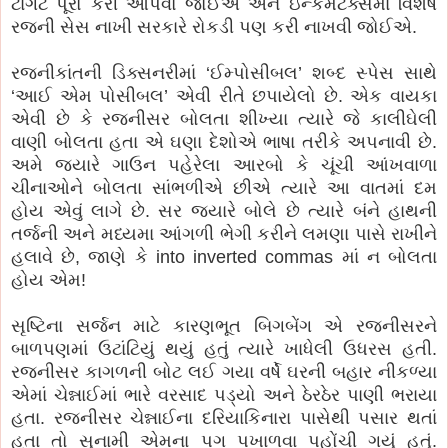
ટાર્ગેટ પૂરો કરી આપવો જોઈએ અને ઇન્કમટેક્સમાં વિશેષ
રજની સેસ નાખી સરકારે રોકડી પણ કરી નાખવી જોઈએ.
રજનીકાંતની ડિક્સનરીમાં ‘ઈમ્પોસીબલ’ શબ્દ સ્પેસ સાથે
‘આઈ એમ પોસીબલ’ એવી રીતે છપાયેલો છે. એક વાયકા
એવી છે કે રજનીસર બોલતા શીખ્યા ત્યારે જે કાલીઘેલી
વાણી બોલતા હતા એ ઘણા દેશોએ ભાષા તરીકે અપનાવી છે.
અમે જયારે ગાઉન પહેરેલા આરબો કે ચૂંચી આંખવાળા
ચીનાઓને બોલતા સાંભળીએ છીએ ત્યારે આ વાતમાં દમ
હોય એવું લાગે છે. સર જયારે બોલે છે ત્યારે બંને હાથની
તર્જની અને મધ્યમા આંગળી ભેગી કરીને લમણા પાસે રાખીને
હલાવે છે, જાણે કે into inverted commas માં ન બોલતા
હોય એમ!
સૃષ્ટિના સર્જન માટે કારણભૂત બિગબેંગ એ રજનીસરને
બાળપણમાં ઉટાંટિયું થયું હતું ત્યારે ખાધેલી ઉધરસ હતી.
રજનીસર કાગળની બોટ લઈ ગયા વર્ષે ઘરની બહાર નીકળ્યા
એમાં ચેન્નાઈમાં ભારે વરસાદ પડ્યો અને ઠેરઠેર પાણી ભરાયા
હતા. રજનીસર ચેન્નાઈના દરિયાકિનારા પાસેથી પસાર થતાં
હતા તો સુનામી એમના પગ પખાળવા પહોંચી ગયું હતું.