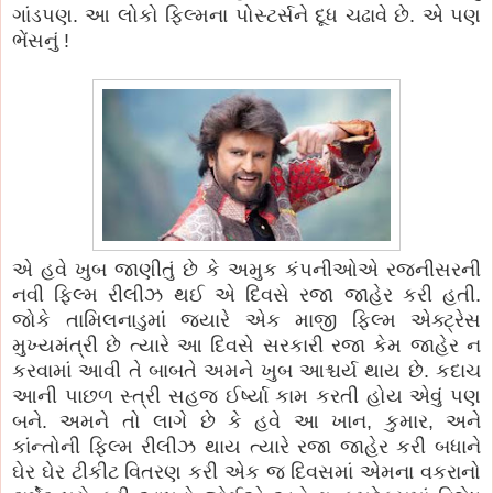
ગાંડપણ. આ લોકો ફિલ્મના પોસ્ટર્સને દૂધ ચઢાવે છે. એ પણ
ભેંસનું !
એ હવે ખુબ જાણીતું છે કે અમુક કંપનીઓએ રજનીસરની
નવી ફિલ્મ રીલીઝ થઈ એ દિવસે રજા જાહેર કરી હતી.
જોકે તામિલનાડુમાં જયારે એક માજી ફિલ્મ એક્ટ્રેસ
મુખ્યમંત્રી છે ત્યારે આ દિવસે સરકારી રજા કેમ જાહેર ન
કરવામાં આવી તે બાબતે અમને ખુબ આશ્ચર્ય થાય છે. કદાચ
આની પાછળ સ્ત્રી સહજ ઈર્ષ્યા કામ કરતી હોય એવું પણ
બને. અમને તો લાગે છે કે હવે આ ખાન, કુમાર, અને
કાંન્તોની ફિલ્મ રીલીઝ થાય ત્યારે રજા જાહેર કરી બધાને
ઘેર ઘેર ટીકીટ વિતરણ કરી એક જ દિવસમાં એમના વકરાનો