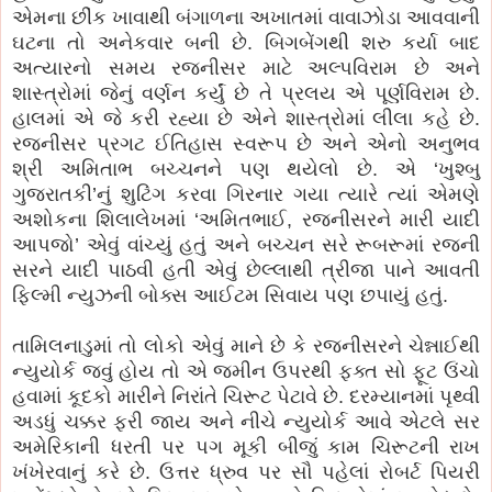
એમના છીંક ખાવાથી બંગાળના અખાતમાં વાવાઝોડા આવવાની
ઘટના તો અનેકવાર બની છે. બિગબેંગથી શરુ કર્યા બાદ
અત્યારનો સમય રજનીસર માટે અલ્પવિરામ છે અને
શાસ્ત્રોમાં જેનું વર્ણન કર્યું છે તે પ્રલય એ પૂર્ણવિરામ છે.
હાલમાં એ જે કરી રહ્યા છે એને શાસ્ત્રોમાં લીલા કહે છે.
રજનીસર પ્રગટ ઈતિહાસ સ્વરૂપ છે અને એનો અનુભવ
શ્રી અમિતાભ બચ્ચનને પણ થયેલો છે. એ ‘ખુશ્બુ
ગુજરાતકી’નું શુટિંગ કરવા ગિરનાર ગયા ત્યારે ત્યાં એમણે
અશોકના શિલાલેખમાં ‘અમિતભાઈ, રજનીસરને મારી યાદી
આપજો’ એવું વાંચ્યું હતું અને બચ્ચન સરે રૂબરૂમાં રજની
સરને યાદી પાઠવી હતી એવું છેલ્લાથી ત્રીજા પાને આવતી
ફિલ્મી ન્યુઝની બોક્સ આઈટમ સિવાય પણ છપાયું હતું.
તામિલનાડુમાં તો લોકો એવું માને છે કે રજ્નીસરને ચેન્નાઈથી
ન્યુયોર્ક જવું હોય તો એ જમીન ઉપરથી ફક્ત સો ફૂટ ઉંચો
હવામાં કૂદકો મારીને નિરાંતે ચિરૂટ પેટાવે છે. દરમ્યાનમાં પૃથ્વી
અડધું ચક્કર ફરી જાય અને નીચે ન્યુયોર્ક આવે એટલે સર
અમેરિકાની ધરતી પર પગ મૂકી બીજું કામ ચિરૂટની રાખ
ખંખેરવાનું કરે છે. ઉત્તર ધ્રુવ પર સૌ પહેલાં રોબર્ટ પિયરી