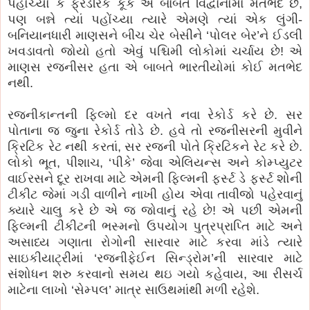
પહોંચ્યો કે ફ્રેડરિક કૂક એ બાબતે વિદ્વાનોમાં મતભેદ છે,
પણ બન્ને ત્યાં પહોંચ્યા ત્યારે એમણે ત્યાં એક લુંગી-
બનિયાનધારી માણસને બીચ ચેર બેસીને ‘પોલર બેર’ને ઈડલી
ખવડાવતો જોયો હતો એવું પશ્ચિમી લોકોમાં ચર્ચાય છે! એ
માણસ રજનીસર હતા એ બાબતે ભારતીયોમાં કોઈ મતભેદ
નથી.
રજનીકાન્તની ફિલ્મો દર વખતે નવા રેકોર્ડ કરે છે. સર
પોતાના જ જુના રેકોર્ડ તોડે છે. હવે તો રજનીસરની મુવીને
ક્રિટિક રેટ નથી કરતાં, સર રજની પોતે ક્રિટિકને રેટ કરે છે.
લોકો ભૂત, પીશાચ, ‘પીકે’ જેવા એલિયન્સ અને કોમ્પ્યુટર
વાઈરસને દૂર રાખવા માટે એમની ફિલ્મની ફર્સ્ટ ડે ફર્સ્ટ શોની
ટીકીટ જેમાં ગડી વાળીને નાખી હોય એવા તાવીજો પહેરવાનું
ક્યારે ચાલુ કરે છે એ જ જોવાનું રહે છે! એ પછી એમની
ફિલ્મની ટીકીટની ભસ્મનો ઉપયોગ પુત્રપ્રાપ્તિ માટે અને
અસાધ્ય ગણાતા રોગોની સારવાર માટે કરવા માંડે ત્યારે
સાઇકીયાટ્રીમાં ‘રજનીફેઈન સિન્ડ્રોમ’ની સારવાર માટે
સંશોધન શરુ કરવાનો સમય થઇ ગયો કહેવાય, આ રીસર્ચ
માટેના લાખો ‘સેમ્પલ’ માત્ર સાઉથમાંથી મળી રહેશે.