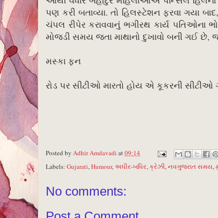
આથી વધારે બહાદુર મહિલાઓએ પેન્સિલ હિલના ફે
પણ કરી બતાવ્યા. તો હિલસ્ટેશન ફરવા ગયા બાદ,
ચંપલ રીપેર કરાવવાનું ભગીરથ કાર્ય પતિઓના ભ
મોજડી સમય જતા માથાનો દુખાવો બની ગઈ છે, 
મસ્કા ફન
રોડ પર સીટીઓ મારતો હોય એ કૂકરની સીટીઓ 
Posted by
Adhir Amdavadi
at
09:14
Labels:
Gujarati
,
Humour
,
અધીર-બધિર
,
ક્રેઝી
,
નવગુજરાત સમય
,
No comments:
Post a Comment