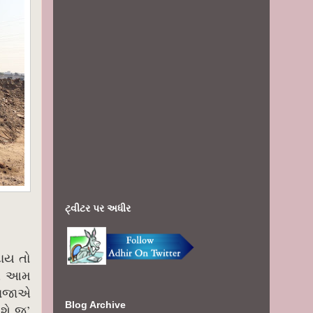
ટ્વીટર પર અધીર
દાય તો
તી. આમ
 રાજાએ
Blog Archive
થશે જ’