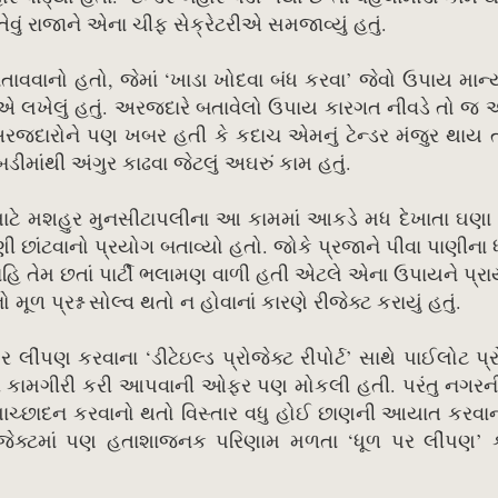
વું રાજાને એના ચીફ સેક્રેટરીએ સમજાવ્યું હતું.
વવાનો હતો, જેમાં ‘ખાડા ખોદવા બંધ કરવા’ જેવો ઉપાય માન્
્યાએ લખેલું હતું. અરજદારે બતાવેલો ઉપાય કારગત નીવડે તો જ 
રજદારોને પણ ખબર હતી કે કદાચ એમનું ટેન્ડર મંજુર થાય 
ીમાંથી અંગુર કાઢવા જેટલું અઘરું કામ હતું.
 માટે મશહુર મુનસીટાપલીના આ કામમાં આકડે મધ દેખાતા ઘણા ટ
છાંટવાનો પ્રયોગ બતાવ્યો હતો. જોકે પ્રજાને પીવા પાણીના ધ
ય નહિ તેમ છતાં પાર્ટી ભલામણ વાળી હતી એટલે એના ઉપાયને પ્ર
મૂળ પ્રશ્ન સોલ્વ થતો ન હોવાનાં કારણે રીજેક્ટ કરાયું હતું.
ણ કરવાના ‘ડીટેઇલ્ડ પ્રોજેક્ટ રીપોર્ટ’ સાથે પાઈલોટ પ્ર
વાની કામગીરી કરી આપવાની ઓફર પણ મોકલી હતી. પરંતુ નગરની
ાચ્છાદન કરવાનો થતો વિસ્તાર વધુ હોઈ છાણની આયાત કરવાના પ
રોજેક્ટમાં પણ હતાશાજનક પરિણામ મળતા ‘ધૂળ પર લીંપણ’ 