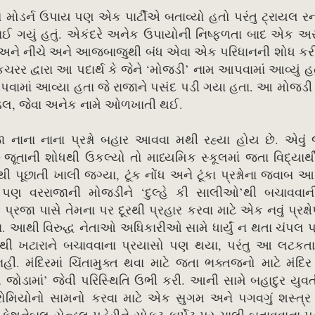
મોડર્ન ઉપાય પણ એક પાર્ટીએ બતાવ્યો હતો પરંતુ ટ્રાયલ ર
ાઈ ગયું હતું. એકંદરે અનેક ઉપાયોની નિષ્ફળતા બાદ એક અ
લા અને નીચે અને આજબાજુથી બંધ એવા એક પરિધાનની શોધ કર
રર દ્વારા આ પદાર્થ કે જેને ‘મોજડી’ નામ આપવામાં આવ્યું હતુ
વામાં આવ્યા હતા જે રાજાને પસંદ પડી ગયા હતા. આ મોજડ
સેન્ડલ, જેવા અનેક નામે ઓળખાતી થઈ.
જા નાના નાના પ્રશ્નો બહાર આવવા મથી રહ્યા હોય છે. એવ
્ન જૂતાની શોધથી ઉકલ્યો તો માધ્યમિક સ્કૂલમાં જતા વિદ્યાર
ંથી પૂછાતી ખાલી જગ્યા, ટૂંક નોંધ અને ટૂંકા પ્રશ્નોના જવાબ 
પણ વરરાજાની મોજડીને ‘દુલ્હે કી સાલીઓ’થી બચાવવાન
ા પાસે તેમના પર દૂરથી પ્રહાર કરવા માટે એક નવું પ્રક્ષેપ
. આથી વિરુદ્ધ નેતાઓ અધિકારીઓ સામે ધાર્યું ન થતા ચંપલ 
રથી ખટારાને બચાવવાના પ્રયાસો પણ થયા, પરંતુ આ લટકતા
ં. મંદિરમાં ચિંતામુક્ત થવા માટે જતા ભક્તજનો માટે મંદિ
ત જોડામાં’ જેવી પરિસ્થિતિ ઉભી કરી. આની સામે બહાદુર યુ
ોમિયોનો સામનો કરવા માટે એક સુગમ અને પગવગું શસ્ત્ર મ