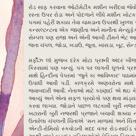
રોડ સાફ કરવાના ઓટોમેટીક મશીન ખરીદવા જેવો 
રસ્તા ઉપર રોડા અને પોદળાને લીધે મશીન ખોટક
પગમાં પહેરી શકાય તેવા ચામડાના ઉપરથી ખુલ્
કન્સલ્ટન્ટના એક જાણીતા અને માનીતા મેન્યુફેકચ
સેમ્પલ પણ રાજા અને એની આખી ટીમને ભેટ આપ
જતા ચંપલ,​ ​જોડા,​ ખડાઉ, જૂતા, ખાસડા, બૂટ, 
મર્ફીઝ લૉ મુજબ દરેક મોટા પ્રશ્નની અંદર બી
કિસ્સામાં પણ બન્યું. પગ પર લાગતી ધૂળનો પ્રશ
માથે હિન્દીના પેપરમાં ‘જુતે કા આવિષ્કાર’ પાઠમા
ઉપાધી આવી પડી. કાળક્રમે અણવરોના માથે 
જવાબદારી આવી. નેતાઓ માટે કઠણાઈ એ થઇ કે પ્રજ
આવ્યું અને એના સફળ પ્રયોગો પણ થવા માંડ્યા
કરવા લાગ્યા. જોડાને પાછળ લટકાવી બુરી નજ
ખટારાની બુરી નજરથી પ્રજાને બચાવી શક્યા નહી
ઉતારેલા ચંપલની ચિંતાએ ‘મન માળામાં અને ચિત્
એન્ટી-રોમિયો સ્કવોડની મદદ વગર રોડ-સાઈડ ર