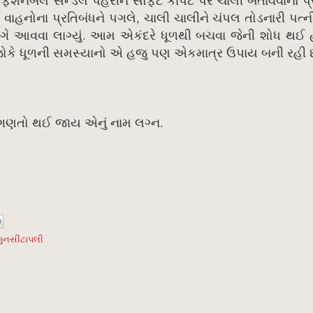
શનેબલ સેન્ડલ પહેરીને સોફ્ટ કાર્પેટ પર ચાલી બતાવવાના પ
 વાહનોના પ્રતિબંધને પગલે, ચાલી ચાલીને ચંપલ તોડનારી પત
ોગે આવવા લાગ્યું. આમ એકંદરે ધૂળથી બચવા જેની શોધ થઈ 
જોકે ધૂળની સમસ્યાનો એ હજુ પણ એકમાત્ર ઉપાય બની રહી છ
ગણતો થઈ જાય એનું નામ લગ્ન.
મુનસીટાપલી