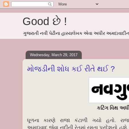
Good છે !
ગુજરાતી નવી પેઢીના હાસ્યલેખક એવા અધીર અમદાવાદીનાં
Wednesday, March 29, 2017
મોજડીની શોધ કઈ રીતે થઈ ?
કટિંગ વિથ અધ
ધૂળના કારણે રાજા કંટાળી ગયો હતો. રા
અમદાવાદ જેવા નદીની રેતમાં રમતા પ્રદેશનો હશ