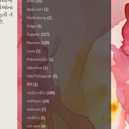
્રયોગો
ANN
(25)
્નીઓના
daav.com
(1)
હતી તે
foodcraving
(1)
ે.
fridge
(1)
Gujarati
(127)
Humour
(120)
Love
(1)
PokemonGo
(1)
Valentine
(1)
VattThiGujarati
(2)
हिंदी
(1)
અધીર-બધિર
(189)
અભિયાન
(19)
અમિતાભ
(7)
અમેરિકા
(5)
ઇલેક્શન
(4)