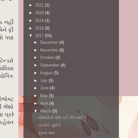
►
2021
(1)
►
2020
(4)
►
2019
(1)
ય નહીં
►
2018
(9)
એને ફી
▼
2017
(55)
તો પણ
►
December
(4)
►
November
(6)
►
October
(4)
ેન્ડરો
►
September
(4)
ાંધિયા
►
August
(5)
ાયોગિક
►
July
(5)
►
June
(4)
►
May
(5)
ોજેક્ટ
►
April
(4)
 ભેંશો
▼
March
(5)
્રશ્ને
મોજડીની શોધ કઈ રીતે થઈ ?
કહેવત
પત્નીને પૂછીને
દૂધના ભાવ