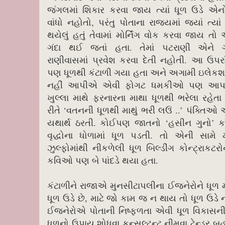
જંગલમાં શિકાર કરવા જાય ત્યાં ધૂળ ઉડે એનો
વાંધો નહોતો, પરંતુ પોતાના રાજ્યમાં જ્યાં ત્યા
થયેલું હતું તેવામાં મોર્નિંગ વોક કરવા જાય ત
ગંદા થઈ જતાં હતા. તેમાં પટરાણી એને ગ
રાણીવાસમાં પ્રવેશ કરવા દેતી નહોતી. આ ઉપર
પણ ધૂળથી કંટાળી ગયા હતા અને અગામી ઇલેકશન
નહીં આપીએ એવી ફોગટ ધમકીઓ પણ આપત
ખુલ્લા માથે ફરનારના માથા ધૂળથી ભરેલા રહે
રીતે ‘વતનની ધૂળથી માથું ભરી લઉં ..’ પંક્તિઓ
યથાર્થ ઠરતી. કોઈપણ જાતનો ‘હસીન ગુનો’ કર
વૃદ્ધોના ધોળામાં ધૂળ પડતી. તો એની સામે મ
ઝુલ્ફોમાંથી નીકળેલી ધૂળ બિલ્ડીંગ કોન્ટ્રાકટરોન
કવિઓ પણ બે પાંદડે થયા હતા.
કંટાળીને રાજાએ મુનસીટાપલીના ઈજનેરોને ધૂળ મા
ધૂળ ઉડે છે, માટે જો કામ જ ન થાય તો ધૂળ ઉડે
ઈજનેરોએ પોતાની નિષ્ફળતા એવી ધૂળ વિકાસની ન
ધૂળનો ઉપાય શોધવા કન્સલ્ટન્ટ નીમવા ટેન્ડર બહ