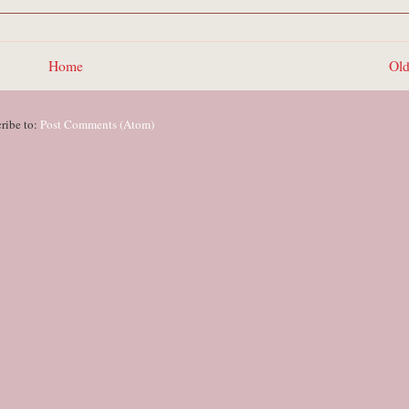
Home
Old
ribe to:
Post Comments (Atom)