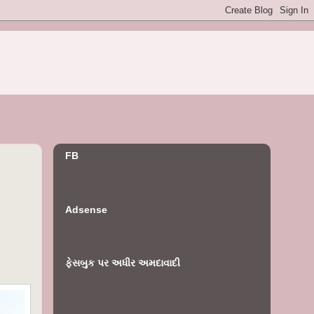
FB
Adsense
ફેસબુક પર અધીર અમદાવાદી