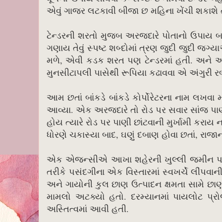
એવું ગાજર લટકાવી બીજા છ મહિના ખેંચી શકાશે તે
ટેન્ડરની શરતો મુજબ અરજદારે પોતાનો ઉપાય બતા
ગણાય તેવું સ્પષ્ટ શબ્દોમાં ત્રણ જુદી જુદી જગ
મળે, એવી કડક શરત પણ ટેન્ડરમાં હતી. અને અ
મુનસીટાપલી પાસેથી રૂપિયા કઢાવવા એ અંગુરી રબડ
આમ છતાં બાંકડે બાંકડે કોર્પોરેટરના નામ લખવા
આવ્યા. એક અરજદારે તો રોડ પર સવાર સાંજ પાણી 
હોય ત્યારે રોડ પર પાણી છાંટવાની મુર્ખામી કરા
ધોરણે ચકાસ્યા બાદ, ઘણું દબાણ હોવા છતાં, રાજાનો 
એક એજન્સીએ આખા શહેરની ખુલ્લી જમીન પર લીંપ
તરીકે પસંદગીના એક વિસ્તારમાં સ્વખર્ચે લીંપ
અને ગાયોની કુલ છાણ ઉત્પાદન ક્ષમતા સામે છાણ
મામલો અટક્યો હતો. દરમ્યાનમાં પાયલોટ પ્
અસ્તિત્વમાં આવી હતી.