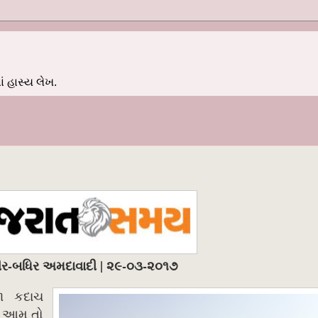
 હાસ્ય લેખ.
ીર-બધિર અમદાવાદી | ૨૯-૦૩-૨૦૧૭
જા કદાચ
ે. આમ તો