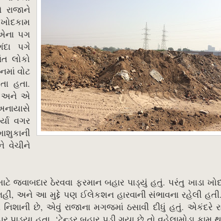
 રાજાને
ં ખોદકામ
ો એના પગ
ંદા પગે
ાંત લોકો
માં વોટ
ા હતા.
તા અને એ
 અનાયાસે
્યા વગર
ાશુકાની
ે વેચીને
ટે જવાબદાર ઠેરવવા ફરમાન બહાર પાડ્યું હતું. પરંતુ ખાડા ખો
 નહીં, અને આ મુદ્દે પણ ઈલેકશન હારવાની સંભાવના રહેલી હ
િશાની છે, એવું રાજાના મગજમાં ઠસાવી દીધું હતું. એકંદરે
ાર પાડ્યા હતા. ‘ટેન્ડર બહાર પડી ગયા છે તો વહેલામોડા કામ 