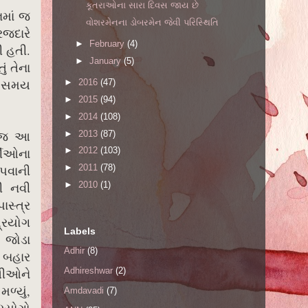
કૂતરાઓના સારા દિવસ જાય છે
નમાં જ
વોશરમેનના ડોબરમેન જેવી પરિસ્થિતિ
રજદારે
►
February
(4)
ી હતી.
►
January
(5)
ં તેના
ી સમય
►
2016
(47)
►
2015
(94)
►
2014
(108)
ું જ આ
►
2013
(87)
્થીઓના
►
2012
(103)
આપવાની
►
2011
(78)
►
2010
(1)
ી નવી
ાસ્ત્ર
પ્રયોગ
Labels
 જોડા
Adhir
(8)
ર બહાર
વતીઓને
Adhireshwar
(2)
ળ્યું,
Amdavadi
(7)