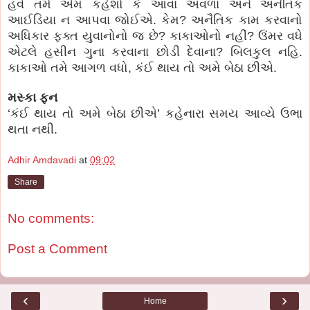
હવે તમે એમ કહેશો કે આવા અવળા અને અનૈતિક
આઈડિયા ન આપવા જોઈએ. કેમ? અનૈતિક કામ કરવાનો
અધિકાર ફક્ત યુવાનોનો જ છે? કાકાઓનો નહીં? ઉંમર વધે
એટલે હસીન ગુના કરવાના છોડી દેવાના? બિલકુલ નહિ.
કાકાઓ તમે આગળ વધો, કંઈ થાય તો અમે બેઠા છીએ.
મસ્કા ફન
‘કંઈ થાય તો અમે બેઠા છીએ’ કહેનારા સમય આવ્યે ઉભા
થતા નથી.
Adhir Amdavadi
at
09:02
Share
No comments:
Post a Comment
‹
›
Home