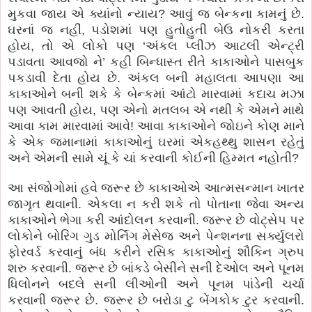
મુકવા જાય એ ક્યાંનો ન્યાય? આવું જ બેન્કના કામનું છે.
ઘરનાં જ નહીં, પડોશમાં પણ હુતોહુતી બેઉ નોકરી કરતા
હોય, તો એ લોકો પણ ‘અંકલ પ્લીઝ આટલી એન્ટ્રી
પડાવતા આવજો ને’ કહી બિન્ધાસ્ત રીતે કાકાઓને પાસબુક
પકડાવી દેતા હોય છે. અંકલ બની મહાલતા આપણા આ
કાકાઓને બની શકે કે બેન્કમાં આંટો મારવામાં કદાચ મઝા
પણ આવતી હોય, પણ એનો મતલબ એ નથી કે એમને માથે
આવા કામ મારવામાં આવે! આવા કાકાઓને જોઇને કોણ માને
કે એક જમાનામાં કાકાઓનું ઘરમાં એકહથ્થુ શાસન રહેતું
અને એમની સામે ચૂં કે ચાં કરવાની કોઈની હિમ્મત નહોતી?
આ સંજોગોમાં હવે જરૂર છે કાકાઓએ આત્મસન્માન ખાતર
જાગૃત થવાની. એકલા ન કરી શકે તો પોતાના જેવા અન્ય
કાકાઓને ભેગા કરી આંદોલન કરવાની. જરૂર છે વોટ્સેપ પર
લોકોને બોરિંગ ગુડ મોર્નિંગ મેસેજ અને પેન્શનના સર્ક્યુલરો
ફોરવર્ડ કરવાનું બંધ કરીને રસિક કાકાઓનું શૌકિન ગ્રુપ
શરુ કરવાની. જરૂર છે બાંકડે બેસીને સની દેઓલ અને પૂનમ
ધિલોનને બદલે સની લીઓની અને પૂનમ પાંડેની ચર્ચા
કરવાની જરૂર છે. જરૂર છે બરોડા ટુ બેંગકોક ટુર કરવાની.