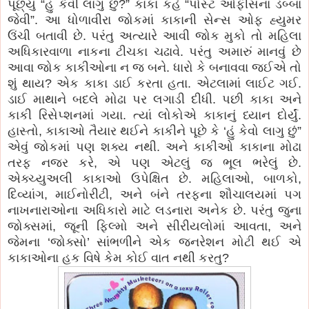
પૂછ્યું “હું કેવી લાગુ છું?” કાકા કહે “પોસ્ટ ઓફીસના ડબ્બા
જેવી”. આ ધોળાવીરા જોકમાં કાકાની સેન્સ ઓફ હ્યુમર
ઉંચી બતાવી છે. પરંતુ અત્યારે આવી જોક મુકો તો મહિલા
અધિકારવાળા નાકના ટીચકા ચઢાવે. પરંતુ અમારું માનવું છે
આવા જોક કાકીઓના ન જ બને. ધારો કે બનાવવા જઈએ તો
શું થાય? એક કાકા ડાઈ કરતા હતા. એટલામાં લાઈટ ગઈ.
ડાઈ માથાને બદલે મોઢા પર લગાડી દીધી. પછી કાકા અને
કાકી રિસેપ્શનમાં ગયા. ત્યાં લોકોએ કાકાનું ધ્યાન દોર્યું.
હાસ્તો, કાકાઓ તૈયાર થઈને કાકીને પૂછે કે ‘હું કેવો લાગુ છું”
એવું જોકમાં પણ શક્ય નથી. અને કાકીઓ કાકાના મોઢા
તરફ નજર કરે, એ પણ એટલું જ ભૂલ ભરેલું છે.
એક્ચ્યુઅલી કાકાઓ ઉપેક્ષિત છે. મહિલાઓ, બાળકો,
દિવ્યાંગ, માઈનોરીટી, અને બંને તરફના શૌચાલયમાં પગ
નાખનારાઓના અધિકારો માટે લડનારા અનેક છે. પરંતુ જુના
જોક્સમાં, જૂની ફિલ્મો અને સીરીયલોમાં આવતા, અને
જેમના ‘જોક્સો’ સાંભળીને એક જનરેશન મોટી થઈ એ
કાકાઓના હક વિષે કેમ કોઈ વાત નથી કરતુ?