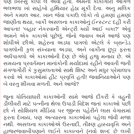
પણ ખિસ્સું કાપી લે એવા હતા. એમની કાકાગીરી આગળ
ભલભલા ખાં સાહેબો હથિયાર હેઠા મૂકી દેતા. અનુ મલિક
અને કમાલ આર. ખાન જેવા પકાઉ લોકો તો હમણાં હમણાં
જાણીતા થયા, બાકી અસલના કાકાઓનું ઈન્સ્ટન્ટ દહીં કરી
આપતા! ‘બહાર નેકરવાની એન્ટ્રી ક્યોં આઈ બકા?’ એવું
અમને એક કાકાએ પૂછેલું, જેનો જવાબ અમે આજે પણ
શોધીએ છીએ. શહેરના અડધા પાગલો એટલે કે બ્રાન્ડેડ
પાગલોની કુલ સંખ્યાના અડધા, અને બાકીના છુટ્ટા ફરતા
અર્ધપાગલો એ કાકાઓની દેણ છે એવું હજુ મનાય છે. એ
સમયના પ્રવર્તમાન માનાંકોની મર્યાદામાં રહીને આવતી જતી
મંગળાગૌરી કે કુસુમલતાઓ સાથે શિષ્ટ અને મધુર પ્રેમાલાપ
કરવો એ કાકાઓમાં હીટ પ્રવૃત્તિ હતી! જવાનિયાઓને પણ
બે વસ્તુ શીખવા મળતી. અને આજે?
જુના ધોતિયાધારી કાકાઓની સામે આજે દીકરી કે વહુની
ડીલીવરી માટે પત્નીના થેલા ઉપાડી વિદેશ જતાં કાકાઓ પછી
છો ને સોશિયલ મીડિયા પર જીન્સ પહેરીને લાસ વેગાસમાં
ફરતા દેખાય, પણ અત્યારના કાકાઓમાં પહેલા જેવી મજા
નથી. અસલના કાકાઓએ ઉસ્તાદી, તીક્ષ્ણ હાસ્યવૃત્તિ અને
હાજરજવાબીપણાને લઈને કાકાત્વને (નવો શબ્દ છે લખી