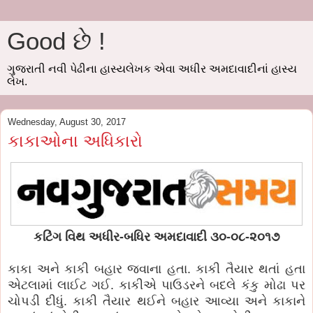
Good છે !
ગુજરાતી નવી પેઢીના હાસ્યલેખક એવા અધીર અમદાવાદીનાં હાસ્ય
લેખ.
Wednesday, August 30, 2017
કાકાઓના અધિકારો
કટિંગ વિથ અધીર-બધિર અમદાવાદી ૩૦-૦૮-૨૦૧૭
કાકા અને કાકી બહાર જવાના હતા. કાકી તૈયાર થતાં હતા
એટલામાં લાઈટ ગઈ. કાકીએ પાઉડરને બદલે કંકુ મોઢા પર
ચોપડી દીધું. કાકી તૈયાર થઈને બહાર આવ્યા અને કાકાને