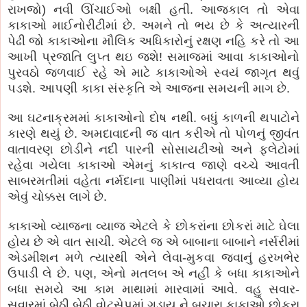
રાખજો) નવી ઊંચાઈઓ બક્ષી હતી. આજકાલ તો એવા
કાકાઓ માઈનોરીટીમાં છે. અમને તો ભય છે કે અત્યારની
પેઢી જો કાકાઓના મૌલિક અધિકારોનું રક્ષણ નહિ કરે તો આ
આખી પ્રજાતિ લુપ્ત થઇ જશે! સમાજમાં આવા કાકાઓનો
પુરવઠો જળવાઈ રહે એ માટે કાકાઓએ સ્વયં જાગૃત થવું
પડશે. આપણી કાકા સંસ્કૃતિ એ આજના સમયની માગ છે.
આ ઘટનાક્રમમાં કાકાઓનો દોષ નથી. બધું કાળની થપાટોને
કારણે થયું છે. અમદાવાદની જ વાત કરીએ તો પોળનું જીવંત
વાતાવરણ છોડીને નદી પારની સોસાયટીઓ અને ફ્લેટોમાં
રહેવા ગયેલા કાકાઓ એમનું કાકાત્વ જાણે વચ્ચે આવતી
સાબરમતીમાં વહેતા નર્મદાના પાણીમાં પધરાવતા આવ્યા હોય
એવું ચોક્કસ લાગે છે.
કાકાઓ વ્યાજના વ્યાજ એટલે કે છોકરાંના છોકરાં માટે ઘેલા
હોય છે એ વાત સાચી. એટલે જ એ બાબાના બાબાને નર્સરીમાં
એડમીશન મળે ત્યારથી એને લેવા-મુકવા જવાનું હરખભેર
ઉપાડી લે છે. પણ, એનો મતલબ એ નહીં કે બધા કાકાઓને
બધા સમયે આ કામ માથામાં મારવામાં આવે. વહુ સવાર-
સવારમાં બેઠી બેઠી વોટ્સેપમાં ગુડાય ને બચારા કાકાઓ છોકરા