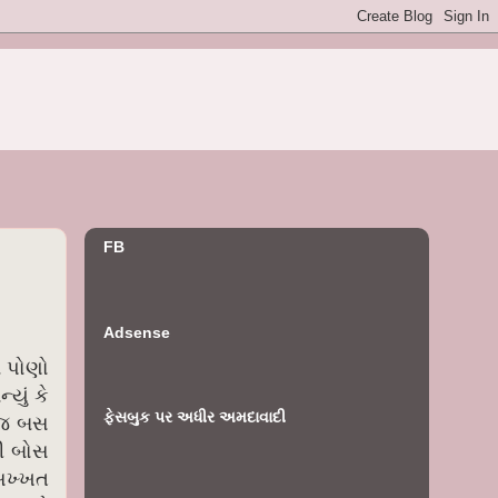
FB
Adsense
ન પોણો
યું કે
ફેસબુક પર અધીર અમદાવાદી
ં જ બસ
ધી બોસ
 સખ્ખત