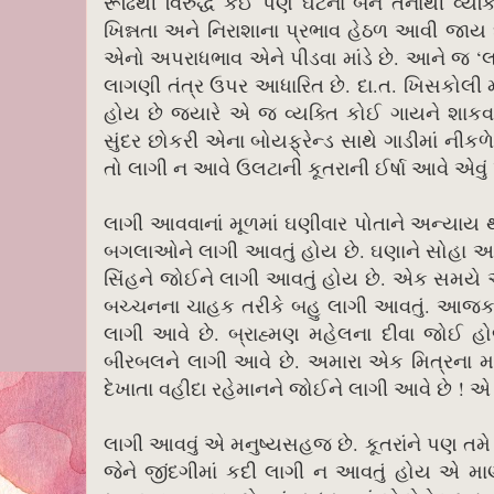
રૂઢિથી વિરુદ્ધ કંઈ પણ ઘટના બને તેનાથી વ્યક
ખિન્નતા અને નિરાશાના પ્રભાવ હેઠળ આવી જાય 
એનો અપરાધભાવ એને પીડવા માંડે છે. આને જ ‘લાગ
લાગણી તંત્ર ઉપર આધારિત છે. દા.ત. ખિસકોલી 
હોય છે જ્યારે એ જ વ્યક્તિ કોઈ ગાયને શાકવા
સુંદર છોકરી એના બોયફ્રેન્ડ સાથે ગાડીમાં ની
તો લાગી ન આવે ઉલટાની કૂતરાની ઈર્ષા આવે એવું
લાગી આવવાનાં મૂળમાં ઘણીવાર પોતાને અન્યાય
બગલાઓને લાગી આવતું હોય છે. ઘણાને સોહા અલી
સિંહને જોઈને લાગી આવતું હોય છે. એક સમય
બચ્ચનના ચાહક તરીકે બહુ લાગી આવતું. આજકાલ
લાગી આવે છે. બ્રાહ્મણ મહેલના દીવા જોઈ હ
બીરબલને લાગી આવે છે. અમારા એક મિત્રના 
દેખાતા વહીદા રહેમાનને જોઈને લાગી આવે છે ! એ 
લાગી આવવું એ મનુષ્યસહજ છે. કૂતરાંને પણ તમ
જેને જીંદગીમાં કદી લાગી ન આવતું હોય એ મ