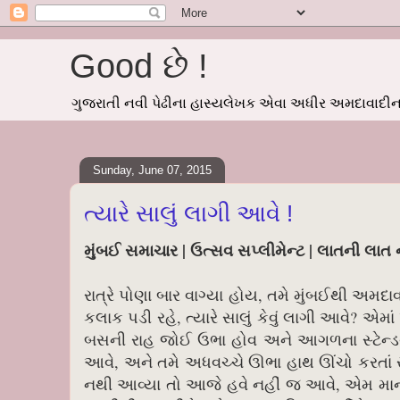
Good છે !
ગુજરાતી નવી પેઢીના હાસ્યલેખક એવા અધીર અમદાવાદીનાં
Sunday, June 07, 2015
ત્યારે સાલું લાગી આવે !
મુંબઈ સમાચાર | ઉત્સવ સપ્લીમેન્ટ | લાતની લાત
રાત્રે પોણા બાર વાગ્યા હોય, તમે મુંબઈથી અમદા
કલાક પડી રહે, ત્યારે સાલું કેવું લાગી આવે? એમાં 
બસની રાહ જોઈ ઉભા હોવ અને આગળના સ્ટેન્ડથી 
આવે, અને તમે અધવચ્ચે ઊભા હાથ ઊંચો કરતાં રહ
નથી આવ્યા તો આજે હવે નહીં જ આવે, એમ માની 