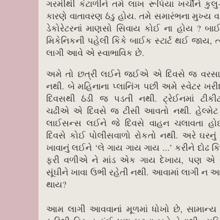
ગરમીથી કંટાળીને તમે લાખ રૂપિયા ખર્ચીને ક
કારણે વાતાવરણ ઠંડુ હોય. તમે સમારંભના મુખ્ય
ડેકોરેટરનાં માણસો સિવાય કોઈ ના હોય ? બા
મિકેનિકની પહેલી કિકે બાઈક સ્ટાર્ટ થઈ જાય, ત્
લાગી આવે એ સ્વાભાવિક છે.
અમે તો છત્રી લઈને જઈએ એ દિવસે જ વરસા
નથી. બે મહિનાના પ્લાનિંગ પછી અમે સ્વેટર ખ
દિવસથી ઠંડી જ પડતી નથી. ટ્રેઈનમાં ટીક
ચઢીએ એ દિવસે જ ટીસી આવતો નથી. હેલ્મેટ 
લાઈસન્સ લઈને જે દિવસે વાહન ચલાવતા 
દિવસે કોઈ પોલીસવાળો રોકતો નથી. અરે ઘરનું બ
ખાવાનું લઈને ‘લે ગાય ગાય ગાય ...’ કરીને દોઢ 
ફરી વળીએ ને માંડ એક ગાય દેખાય, પણ એ
સૂંઘીને ખાવા ઉભી રહેતી નથી. આવામાં લાગી ન આવ
થાય?
આમ લાગી આવવાનાં મૂળમાં ધોખો છે, સામાન્ય રીત