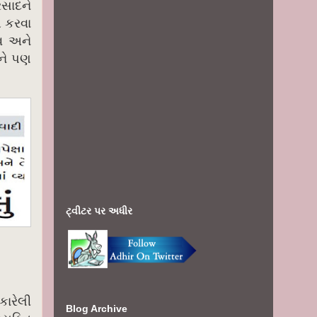
રસાદને
ત કરવા
વ અને
ઈને પણ
ટ્વીટર પર અધીર
કારેલી
Blog Archive