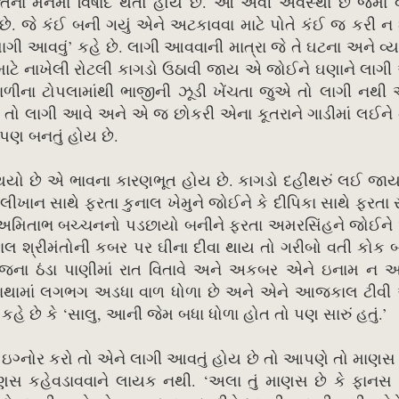
્તિના મનમાં વિષાદ થતો હોય છે. આ એવી અવસ્થા છે જેમાં વ
છે. જે કંઈ બની ગયું એને અટકાવવા માટે પોતે કંઈ જ કરી ન
ી આવવું’ કહે છે. લાગી આવવાની માત્રા જે તે ઘટના અને વ્ય
માટે નાખેલી રોટલી કાગડો ઉઠાવી જાય એ જોઈને ઘણાને લાગી
ળીના ટોપલામાંથી ભાજીની ઝૂડી ખેંચતા જુએ તો લાગી નથી 
કળે તો લાગી આવે અને એ જ છોકરી એના કૂતરાને ગાડીમાં લઈને
 પણ બનતું હોય છે.
 થયો છે એ ભાવના કારણભૂત હોય છે. કાગડો દહીથરું લઈ જા
ખાન સાથે ફરતા કુનાલ ખેમુને જોઈને કે દીપિકા સાથે ફરતા
ે અમિતાભ બચ્ચનનો પડછાયો બનીને ફરતા અમરસિંહને જોઈને
 શ્રીમંતોની કબર પર ઘીના દીવા થાય તો ગરીબો વતી કોક બ
ોજના ઠંડા પાણીમાં રાત વિતાવે અને અકબર એને ઇનામ ન આ
માથામાં લગભગ અડધા વાળ ધોળા છે અને એને આજકાલ ટીવી 
કહે છે કે ‘સાલુ, આની જેમ બધા ધોળા હોત તો પણ સારું હતું.’
ે ઇગ્નોર કરો તો એને લાગી આવતું હોય છે તો આપણે તો માણ
ાણસ કહેવડાવવાને લાયક નથી. ‘અલા તું માણસ છે કે ફાનસ