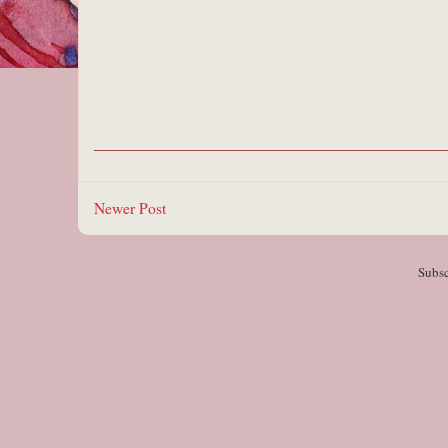
Newer Post
Subsc