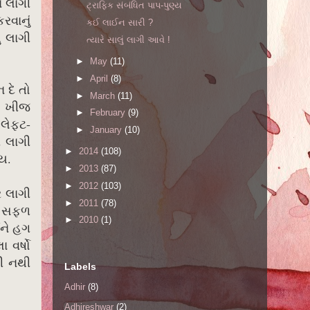
ે લાગી
ટ્રાફિક સંબંધિત પાપ-પુણ્ય
રવાનું
કઈ લાઈન સારી ?
ુ લાગી
ત્યારે સાલું લાગી આવે !
►
May
(11)
►
April
(8)
 દે તો
►
March
(11)
ો ખીજ
►
February
(9)
લેફ્ટ-
►
January
(10)
ી લાગી
►
2014
(108)
ય.
►
2013
(87)
►
2012
(103)
ર લાગી
►
2011
(78)
ને સફળ
►
2010
(1)
ને હગ
 વર્ષો
રી નથી
Labels
Adhir
(8)
Adhireshwar
(2)