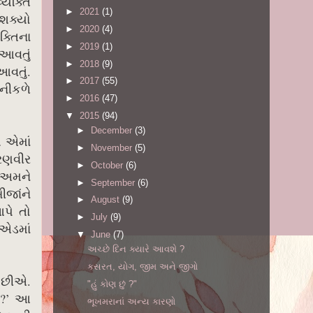
્યક્તિ
►
2021
(1)
 શક્યો
►
2020
(4)
ક્તિના
►
2019
(1)
 આવતું
►
2018
(9)
આવતું.
►
2017
(55)
 નીકળે
►
2016
(47)
▼
2015
(94)
►
December
(3)
ય એમાં
►
November
(5)
 રણવીર
►
October
(6)
 અમને
►
September
(6)
ીજાંને
►
August
(9)
પે તો
►
July
(9)
એડમાં
▼
June
(7)
અચ્છે દિન ક્યારે આવશે ?
કસરત, યોગ, જીમ અને જીગો
સ છીએ.
"હું કોણ છું ?"
 ?’ આ
ભૂખમરાનાં અન્ય કારણો