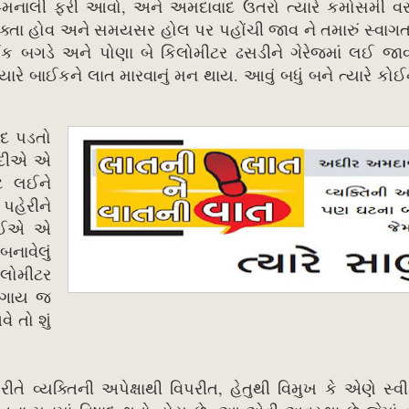
ુલુ-મનાલી ફરી આવો, અને અમદાવાદ ઉતરો ત્યારે કમોસમી વ
 વક્તા હોવ અને સમયસર હોલ પર પહોંચી જાવ ને તમારું સ્વાગ
ઈક બગડે અને પોણા બે કિલોમીટર ઢસડીને ગેરેજમાં લઈ જા
યારે બાઈકને લાત મારવાનું મન થાય. આવું બધું બને ત્યારે કો
દ પડતો
રીદીએ એ
ીટ લઈને
પહેરીને
હોઈએ એ
નાવેલું
કિલોમીટર
 ગાય જ
ે તો શું
ે વ્યક્તિની અપેક્ષાથી વિપરીત, હેતુથી વિમુખ કે એણે સ્વી