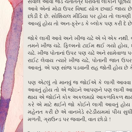
સવાલ આવા જડ ચેતાતંત્ર ધરાવતાં લોકોને પૂછાય 
આવે એનાં મોઢા ઉપર વિષાદ યોગ છવાઈ જાય છે. 
છોડી દે છે. સોશિયલ મીડિયા પર હોય તો લાગણી ઘવ
આવ્યું હોય તો અન-ફ્રેન્ડ કે બ્લોક પણ કરી દે છે
જોકે લાગી આવે અને ખીજ ચઢે એ બે એક નથી. બપ
તમને ખીજ ચઢે. ફિલ્મનો ટાઈમ થઈ ગયો હોય,
ચઢે. ખીજ પોતાનાં ઉપર પણ ચઢે અને સામેવાળા પર પણ
રાઈટ લેવાય ત્યારે ખીજ ચઢે, પોતાની જાત ઉપર
આવતું. એ પણ સાંજ પડવાની રાહ જોતી હોય છે ક
પણ એટલું તો માનવું જ જોઈએ કે લાગી આવવા મા
આવતું હોય તો એ જોઇને આપણને પણ લાગી આવે ને
થાય એ જોઈને કોક અકલમઠો આકળવિકળ થાય તો 
કરે એ માટે થઈને જો કોઈને લાગી આવતું હોય તો
મહેનત કરી છે એ વાનખેડે સ્ટેડીયમમાં પીચ સુધી
મળતી, ગ્રાઉન્ડ પર જવાની, વાત છોડો !