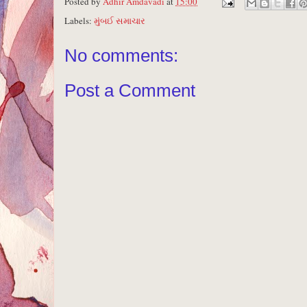
Posted by
Adhir Amdavadi
at
15:00
Labels:
મુંબઈ સમાચાર
No comments:
Post a Comment