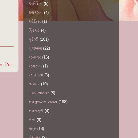
અમેરિકા
(5)
ઇલેક્શન
(4)
ઓફિસ
(1)
ક્રિકેટ
(4)
ક્રેઝી
(101)
ગુજ્જેશ
(22)
જનાવર
(16)
er Post
જમરૂખ
(1)
જાહેરાતો
(6)
તહેવાર
(10)
દિવ્ય ભાસ્કર
(8)
નવગુજરાત સમય
(188)
નવરાત્રી
(4)
નેતા
(9)
પત્ર
(18)
ફેસબુક
(2)