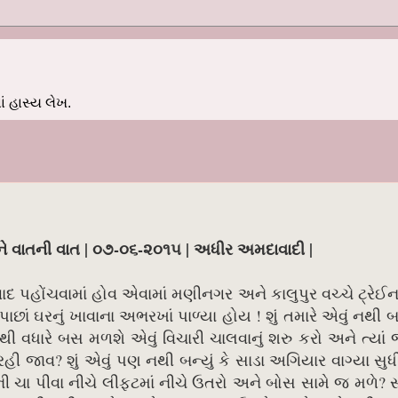
 હાસ્ય લેખ.
 ને વાતની વાત | ૦૭-૦૬-૨૦૧૫ | અધીર અમદાવાદી |
વાદ પહોંચવામાં હોવ એવામાં મણીનગર અને કાલુપુર વચ્ચે ટ્રેઈ
પાછાં ઘરનું ખાવાના અભરખાં પાળ્યા હોય ! શું તમારે એવું નથી બન્
વધારે બસ મળશે એવું વિચારી ચાલવાનું શરુ કરો અને ત્યા
ી જાવ? શું એવું પણ નથી બન્યું કે સાડા અગિયાર વાગ્યા સુ
ચા પીવા નીચે લીફ્ટમાં નીચે ઉતરો અને બોસ સામે જ મળે?