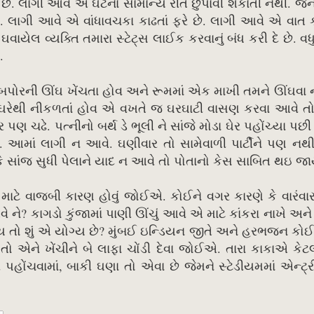
છે. લાગી આવે એ ઘટના સામાન્ય રીતે છુપાવી શકાતી નથી. જેન
લાગી આવે એ વાંધાવચકા કાઢતાં ફરે છે. લાગી આવે એ વાત ક
ાયેલ વ્યક્તિ તમારા સ્ટેટ્સ લાઈક કરવાનું બંધ કરી દે છે. વધ
.
ોરની ઊંઘ ખેંચતા હોવ અને રૂમમાં એક માખી તમને ઊંઘવા ન
 ઘરેથી નીકળતાં હોવ એ વખતે જ ઘરઘાટી વાસણ કરવા આવે ત
 ચઢે. પત્નીનો બર્થ ડે ભૂલી ને સાંજે મોડા ઘેર પહોંચ્યા પછી 
. આમાં લાગી ન આવે. ઘણીવાર તો સામેવાળી પાર્ટીને પણ નથ
ે સાંજ સુધી પેલાને યાદ ન આવે તો પોતાનો કેસ સાબિત થઇ જા
ટે વાજબી કારણ હોવું જોઈએ. કોઈને વગર કારણે કે વારંવા
? કાગડો કુંજામાં પાણી ઊંચું આવે એ માટે કાંકરા નાખે અ
શું એ યોગ્ય છે? મુંબઈ ઇન્ડિયન જીતે અને હરભજન કોઈ
 એને ખેંચીને બે લાફા ચોંડી દેવા જોઈએ. તારા કાકાએ કેટલા
 પહોંચવામાં, બાકી ઘણા તો એવા છે જેમને સ્ટેડીયમમાં એન્ટ્