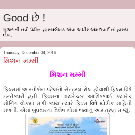
Good છે !
ગુજરાતી નવી પેઢીના હાસ્યલેખક એવા અધીર અમદાવાદીનાં હાસ્ય
લેખ.
Thursday, December 08, 2016
મિશન મમ્મી
મિશન મમ્મી
ફિલ્મમાં આરતીબેન પટેલનો સેન્ટ્રલ રોલ હોવાથી ફિલ્મ વિષે
ઇન્તેજારી હતી. ફિલ્મના ડાયરેક્ટર આશિષભાઈ ક્યારેક
મોર્નિંગ વોકમાં મળી જાય ત્યારે ફિલ્મ વિષે થોડીક માહિતી
મળતી. એમાં બુધવારના વિશેષ શોમાં જવાનું આમંત્રણ મળ્યું.