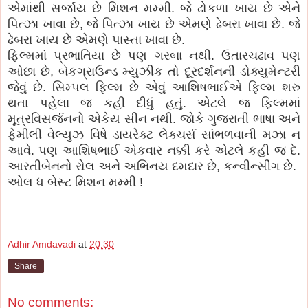
એમાંથી સર્જાય છે મિશન મમ્મી. જે ઢોકળા ખાય છે એને
પિત્ઝા ખાવા છે, જે પિત્ઝા ખાય છે એમણે ઢેબરા ખાવા છે. જે
ઢેબરા ખાય છે એમણે પાસ્તા ખાવા છે.
ફિલ્મમાં પ્રભાતિયા છે પણ ગરબા નથી. ઉતારચઢાવ પણ
ઓછા છે, બેકગ્રાઉન્ડ મ્યુઝીક તો દૂરદર્શનની ડોક્યુમેન્ટરી
જેવું છે. સિમ્પલ ફિલ્મ છે એવું આશિષભાઈએ ફિલ્મ શરુ
થતા પહેલા જ કહી દીધું હતું. એટલે જ ફિલ્મમાં
મૂત્રવિસર્જનનો એકેય સીન નથી. જોકે ગુજરાતી ભાષા અને
ફેમીલી વેલ્યુઝ વિષે ડાયરેક્ટ લેક્ચર્સ સાંભળવાની મઝા ન
આવે. પણ આશિષભાઈ એકવાર નક્કી કરે એટલે કહી જ દે.
આરતીબેનનો રોલ અને અભિનય દમદાર છે, કન્વીન્સીંગ છે.
ઓલ ધ બેસ્ટ મિશન મમ્મી !
Adhir Amdavadi
at
20:30
Share
No comments: