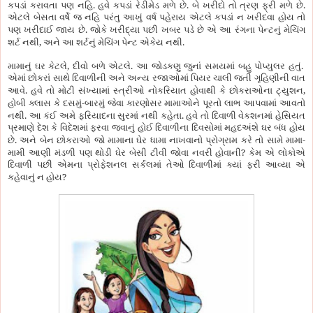
.
.
.
કપડાં કરાવતા પણ નહિ
હવે કપડાં રેડીમેડ મળે છે
બે ખરીદો તો ત્રણ ફ્રી મળે છે
એટલે બેસતા વર્ષે જ નહિ પરંતુ આખું વર્ષ પહેરાય એટલે કપડાં ન ખરીદવા હોય તો
.
પણ ખરીદાઈ જાય છે
જોકે ખરીદ્યા પછી ખબર પડે છે એ આ રંગના પેન્ટનું મેચિંગ
,
.
શર્ટ નથી
અને આ શર્ટનું મેચિંગ પેન્ટ એકેય નથી
,
.
.
મામાનું ઘર કેટલે
દીવો બળે એટલે
આ જોડકણુ જુનાં સમયમાં બહુ પોપ્યુલર હતું
એમાં છોકરાં સાથે દિવાળીની અને અન્ય રજાઓમાં પિયર ચાલી જતી ગૃહિણીની વાત
.
,
આવે
હવે તો મોટી સંખ્યામાં સ્ત્રીઓ નોકરિયાત હોવાથી કે છોકરાઓના ટ્યુશન
-
હોબી ક્લાસ કે દસમું
બારમું જેવા કારણોસર મામાઓને પૂરતો લાભ આપવામાં આવતો
.
.
નથી
આ કંઈ અમે ફરિયાદના સુરમાં નથી કહેતા
હવે તો દિવાળી વેકશનમાં હેસિયત
પ્રમાણે દેશ કે વિદેશમાં ફરવા જવાનું હોઈ દિવાળીના દિવસોમાં મહદઅંશે ઘર બંધ હોય
.
-
છે
અને બેન છોકરાઓ જો મામાના ઘેર ધામા નાખવાનો પ્રોગ્રામ કરે તો સામે મામા
?
મામી આણી મંડળી પણ થોડી ઘેર બેસી ટીવી જોવા નવરી હોવાની
કેમ એ લોકોએ
દિવાળી પછી એમના પ્રોફેશનલ સર્કલમાં તેઓ દિવાળીમાં ક્યાં ફરી આવ્યા એ
?
કહેવાનું ન હોય