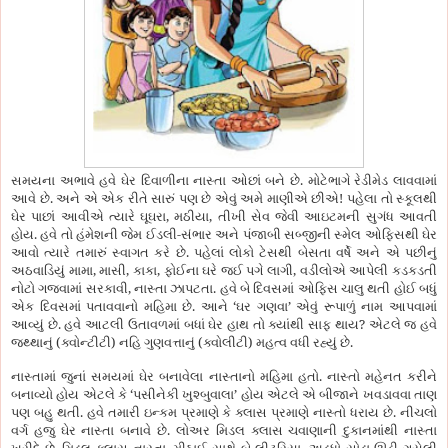
.
સમયના અભાવે હવે ઘેર દિવાળીના નાસ્તા ઓછાં બને છે
મોટેભાગે રેડીમેડ લાવવામાં
.
!
આવે છે
અને એ એક રીતે સારું પણ છે એવું અમે માણીએ છીએ
પહેલા તો સ્કૂલથી
,
,
ઘેર પાછાં આવીએ ત્યારે ઘૂઘરા
મઠીયા
તીખી સેવ જેવી આઇટમની સુગંધ આવતી
.
-
હોય
હવે તો હંમેશની જેમ ઈડલી
સંભાર અને પંજાબી સબ્જીની સ્મેલ ઓફિસથી ઘેર
.
આવો ત્યારે તમારું સ્વાગત કરે છે
પહેલાં લોકો ટેસથી બેસતા વર્ષે અને એ પછીનું
,
,
,
,
અઠવાડિયું મામા
માસી
કાકા
ફોઈના ઘરે જઈ પગે લાગી
વડીલોએ આપેલી કડકડતી
,
.
નોટો ગજવામાં સરકાવી
નાસ્તા ઝાપટતા
હવે બે દિવસમાં ઓફિસ ચાલુ થતી હોઈ બધું
.
‘
’
એક દિવસમાં પતાવવાનો મહિમા છે
આને
ઘર ગણવા
એવું રૂપાળું નામ આપવામાં
.
?
આવ્યું છે
હવે આટલી ઉતાવળમાં બધાં ઘેર હાથ તો ક્યાંથી સાફ થાય
એટલે જ હવે
(
)
(
)
.
જથ્થાનું
ક્વોન્ટીટી
નહિ ગુણવત્તાનું
ક્વોલીટી
મહત્વ વધી રહ્યું છે
.
નાસ્તામાં જુનાં સમયમાં ઘેર બનાવેલા નાસ્તાનો મહિમા હતો
નાસ્તો મહેનત કરીને
‘
’
બનાવ્યો હોય એટલે કે
પસીનેકી ખુશ્બુવાલા
હોય એટલે એ બીજાને ખવડાવવા તાણ
.
.
પણ બહુ થતી
હવે તમારી ઇન્કમ પ્રમાણે કે ક્લાસ પ્રમાણે નાસ્તો ધરાય છે
નીચલો
.
વર્ગ હજુ ઘેર નાસ્તા બનાવે છે
લોઅર મિડલ ક્લાસ ચવાણાની દુકાનમાંથી નાસ્તા
.
,
,