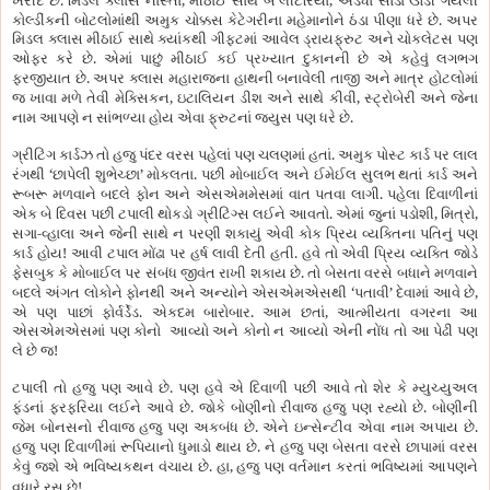
ખરીદે છે
મિડલ ક્લાસ નાસ્તા
મીઠાઈ સાથે બે લીટરિયા
અડધો સોડા ઊડી ગયેલી
.
કોલ્ડીંકની બોટલોમાંથી અમુક ચોક્કસ કેટેગરીના મહેમાનોને ઠંડા પીણા ધરે છે
અપર
મિડલ ક્લાસ મીઠાઈ સાથે ક્યાંકથી ગીફ્ટમાં આવેલ ડ્રાયફ્રુટ અને ચોકલેટસ પણ
.
ઓફર કરે છે
એમાં પાછું મીઠાઈ કઈ પ્રખ્યાત દુકાનની છે એ કહેવું લગભગ
.
ફરજીયાત છે
અપર ક્લાસ મહારાજના હાથની બનાવેલી તાજી અને માત્ર હોટલોમાં
,
,
જ ખાવા મળે તેવી મેક્સિકન
ઇટાલિયન ડીશ અને સાથે કીવી
સ્ટ્રોબેરી અને જેના
.
નામ આપણે ન સાંભળ્યા હોય એવા ફ્રુટનાં જ્યુસ પણ ધરે છે
.
ગ્રીટિંગ કાર્ડઝ તો હજુ પંદર વરસ પહેલાં પણ ચલણમાં હતાં
અમુક પોસ્ટ કાર્ડ પર લાલ
‘
’
.
રંગથી
છાપેલી શુભેચ્છા
મોકલતા
પછી મોબાઈલ અને ઈમેઈલ સુલભ થતાં કાર્ડ અને
.
રૂબરૂ મળવાને બદલે ફોન અને એસએમમેસમાં વાત પતવા લાગી
પહેલા દિવાળીનાં
.
,
,
એક બે દિવસ પછી ટપાલી થોકડો ગ્રીટિંગ્સ લઈને આવતો
એમાં જુનાં પડોશી
મિત્રો
-
સગા
વ્હાલા અને જેની સાથે ન પરણી શકાયું એવી કોક પ્રિય વ્યક્તિના પતિનું પણ
!
.
કાર્ડ હોય
આવી ટપાલ મોંઢા પર હર્ષ લાવી દેતી હતી
હવે તો એવી પ્રિય વ્યક્તિ જોડે
.
ફેસબુક કે મોબાઈલ પર સંબંધ જીવંત રાખી શકાય છે
તો બેસતા વરસે બધાને મળવાને
‘
’
,
બદલે અંગત લોકોને ફોનથી અને અન્યોને એસએમએસથી
પતાવી
દેવામાં આવે છે
.
.
,
એ પણ પાછાં ફોર્વર્ડેડ
એકદમ બારોબાર
આમ છતાં
આત્મીયતા વગરના આ
એસએમએસમાં પણ કોનો આવ્યો અને કોનો ન આવ્યો એની નોંધ તો આ પેઢી પણ
!
લે છે જ
.
ટપાલી તો હજુ પણ આવે છે
પણ હવે એ દિવાળી પછી આવે તો શેર કે મ્યુચ્યુઅલ
.
.
ફંડનાં ફરફરિયા લઈને આવે છે
જોકે બોણીનો રીવાજ હજુ પણ રહ્યો છે
બોણીની
.
.
જેમ બોનસનો રીવાજ હજુ પણ અકબંધ છે
એને ઇન્સેન્ટીવ એવા નામ અપાય છે
.
હજુ પણ દિવાળીમાં રૂપિયાનો ધુમાડો થાય છે
ને હજુ પણ બેસતા વરસે છાપામાં વરસ
.
,
કેવું જશે એ ભવિષ્યકથન વંચાય છે
હા
હજુ પણ વર્તમાન કરતાં ભવિષ્યમાં આપણને
!
વધારે રસ છે