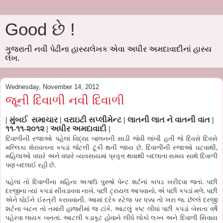
Good છે !
ગુજરાતી નવી પેઢીના હાસ્યલેખક એવા અધીર અમદાવાદીનાં હાસ્ય
લેખ.
Wednesday, November 14, 2012
જૂની દિવાળી નવી દિવાળી
|
મુંબઈ સમાચાર | વરાઇટી સપ્લીમેન્ટ | લાતની લાત ને વાતની વાત |
૧૧-૧૧-૨૦૧૨ | અધીર અમદાવાદી |
દિવાળીની રજાઓ પહેલાં વિદ્યા બાલનની સાડી જેવી લાંબી હતી જે દિવસે દિવસે
.
,
મલ્લિકા શેરાવતના કપડાં જેટલી ટૂંકી થતી જાય છે
દિવાળીની રજાઓ ઘટવાથી
મહિલાઓ વધારે અને વધારે વ્યવસાયમાં પ્રવૃત્ત થવાથી બદલાતા સમય સાથે દિવાળી
.
પણ બદલાઈ રહી છે
.
પહેલાં તો દિવાળીના મહિના અગાઉ પુરુષો પેન્ટ શર્ટનાં કાપડ ખરીદવા જતાં
પછી
.
.
.
દરજીના ત્યાં કપડાં સીવડાવવા નાખે
પછી ટ્રાયલ આપવાનો
એ પછી કપડાં મળે
પછી
.
.
એને ધોઈને ઈસ્ત્રી કરાવવાની
આમાં દરેક સ્ટેજ પર ધક્કા તો ખરા જ
છેલ્લે દરજી
.
શર્ટના બટન તો તમારી હાજરીમાં જ ટાંકે
આટલું કષ્ટ લીધાં પછી કપડાં બેસતા વર્ષે
.
પહેરવા લાયક બનતાં
આટલી કડાકૂટ હોવાને લીધે લોકો લગ્ન અને દિવાળી સિવાય